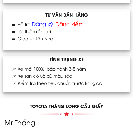
TƯ VẤN BÁN HÀNG
Đăng ký
Đăng kiểm
➡️
Hỗ trợ
,
➡️
Lái Thử miễn phí
➡️
Giao xe Tận Nhà
TÌNH TRẠNG XE
📌
Xe mới 100%_bảo hành 3-5 năm
📌
Xe sẵn có và đủ màu sắc
📌
Kiểm tra theo tiêu chuẩn trước khi giao .
TOYOTA THĂNG LONG CẦU GIẤY
Mr Thắng