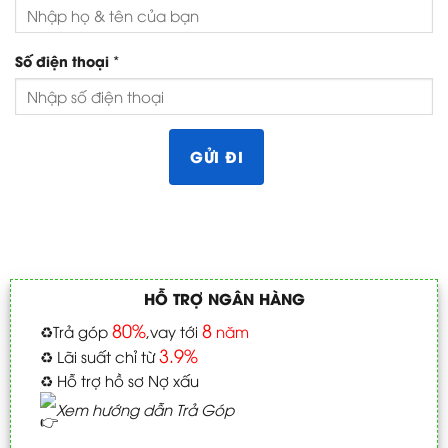
*
Số điện thoại
HỖ TRỢ NGÂN HÀNG
80%
8
♻️
Trả góp
,vay tới
năm
3.9%
♻️
Lãi suất chỉ từ
♻️
Hỗ trợ hồ sơ Nợ xấu
Xem hướng dẫn Trả Góp