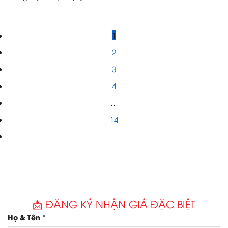
1
2
3
4
…
14
📩 ĐĂNG KÝ NHẬN GIÁ ĐẶC BIỆT
*
Họ & Tên