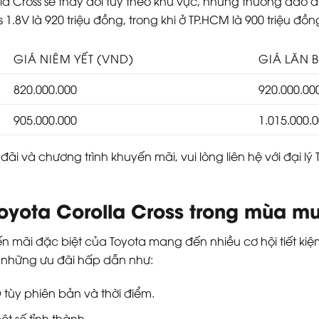
 Cross sẽ thay đổi tùy theo khu vực, nhưng thường dao độn
1.8V là 920 triệu đồng, trong khi ở TP.HCM là 900 triệu đồn
GIÁ NIÊM YẾT (VND)
GIÁ LĂN 
820.000.000
920.000.00
905.000.000
1.015.000.
u đãi và chương trình khuyến mãi, vui lòng liên hệ với đại
oyota Corolla Cross trong mùa m
 mãi đặc biệt của Toyota mang đến nhiều cơ hội tiết kiệ
c những ưu đãi hấp dẫn như:
D tùy phiên bản và thời điểm.
ột số tỉnh thành.