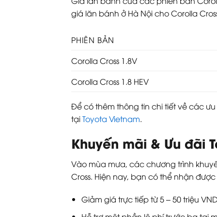
Giá lăn bánh của các phiên bản Corolla
giá lăn bánh ở Hà Nội cho Corolla Cross 
PHIÊN BẢN
Corolla Cross 1.8V
Corolla Cross 1.8 HEV
Để có thêm thông tin chi tiết về các ư
tại
Toyota Vietnam
.
Khuyến mãi & Ưu đãi T
Vào mùa mưa, các chương trình khuyến
Cross. Hiện nay, bạn có thể nhận đượ
Giảm giá trực tiếp từ 5 – 50 triệu VN
Hỗ trợ một phần lệ phí trước bạ tại m