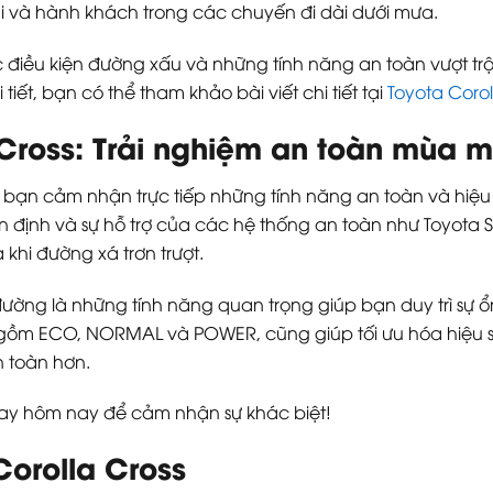
ái và hành khách trong các chuyến đi dài dưới mưa.
c điều kiện đường xấu và những tính năng an toàn vượt trội
iết, bạn có thể tham khảo bài viết chi tiết tại
Toyota Corol
a Cross: Trải nghiệm an toàn mùa 
úp bạn cảm nhận trực tiếp những tính năng an toàn và hiệu 
định và sự hỗ trợ của các hệ thống an toàn như Toyota 
khi đường xá trơn trượt.
đường là những tính năng quan trọng giúp bạn duy trì sự ổ
o gồm ECO, NORMAL và POWER, cũng giúp tối ưu hóa hiệu s
 toàn hơn.
ngay hôm nay để cảm nhận sự khác biệt!
Corolla Cross