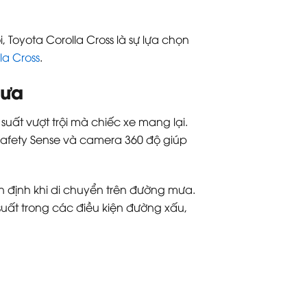
, Toyota Corolla Cross là sự lựa chọn
la Cross
.
mưa
suất vượt trội mà chiếc xe mang lại.
Safety Sense và camera 360 độ giúp
n định khi di chuyển trên đường mưa.
uất trong các điều kiện đường xấu,