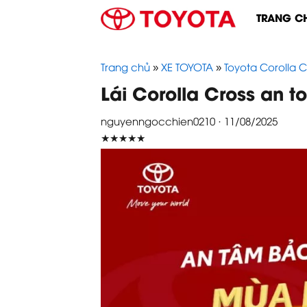
Skip
TRANG C
to
content
Trang chủ
»
XE TOYOTA
»
Toyota Corolla C
Lái Corolla Cross an 
nguyenngocchien0210 · 11/08/2025
★★★★★