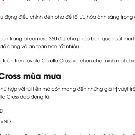
 tự động điều chỉnh đèn pha để tối ưu hóa ánh sáng trong
s còn trang bị camera 360 độ, cho phép bạn quan sát mọi 
dễ dàng và an toàn hơn rất nhiều.
toàn trên Toyota Corolla Cross và chọn cho mình một ch
a Cross mùa mưa
hù hợp với túi tiền mà còn mang đến những giá trị vượt trội
lla Cross dao động từ:
ND
0 VND