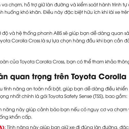
va chạm, hỗ trợ giữ làn đường và kiểm soát hành trình tự 
h huống khó khăn. Điều này đặc biệt hữu ích khi lái xe tr
độ và hệ thống phanh ABS sẽ giúp bạn dễ dàng quan sát v
o Toyota Corolla Cross là sự lựa chọn hàng đầu khi bạn cần
oàn của Toyota Corolla Cross, bạn có thể tham khảo thông t
àn quan trọng trên Toyota Corolla
ều tính năng an toàn nổi bật, giúp bạn dễ dàng điều khiển
ọng nhất chính là gói Toyota Safety Sense (TSS), bao gồm:
nh năng này giúp cảnh báo bạn nếu có nguy cơ va chạm vớ
uống khẩn cấp.
A)
: Tính năng này giúp bạn giữ xe đi đúng làn đường, đặc bi