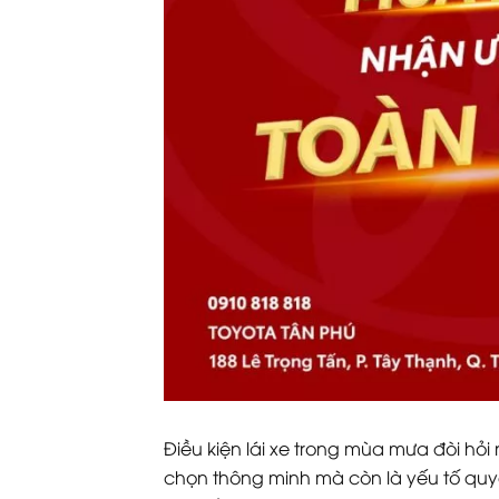
Điều kiện lái xe trong mùa mưa đòi hỏi
chọn thông minh mà còn là yếu tố quyết