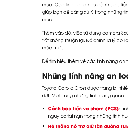
mưa. Các tính năng như cảnh báo tiền 
giúp bạn dễ dàng xử lý trong những tìn
mưa.
Thêm vào đó, việc sử dụng camera 360 
tiết không thuận lợi. Đó chính là lý d
mùa mưa.
Để tìm hiểu thêm về các tính năng an t
Những tính năng an to
Toyota Corolla Cross được trang bị nhi
ướt. Một trong những tính năng quan tr
Cảnh báo tiền va chạm (PCS)
: Tí
nguy cơ tai nạn trong những tình h
Hệ thống hỗ trợ giữ làn đường (LT