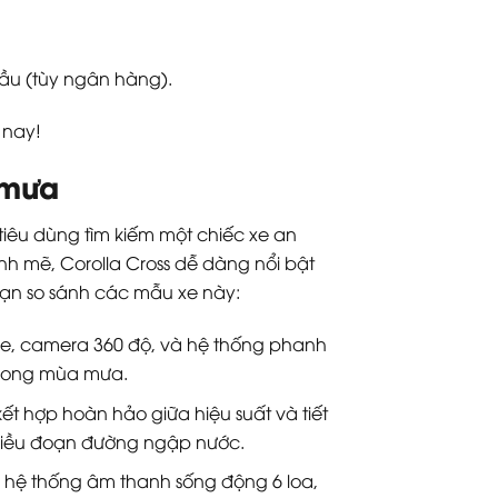
đầu (tùy ngân hàng).
 nay!
 mưa
 tiêu dùng tìm kiếm một chiếc xe an
nh mẽ, Corolla Cross dễ dàng nổi bật
bạn so sánh các mẫu xe này:
nse, camera 360 độ, và hệ thống phanh
 trong mùa mưa.
ết hợp hoàn hảo giữa hiệu suất và tiết
 nhiều đoạn đường ngập nước.
và hệ thống âm thanh sống động 6 loa,