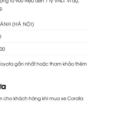
g từ 900 triệu đến 1 tỷ VND. Ví dụ,
g.
BÁNH (HÀ NỘI)
0
000
 lý Toyota gần nhất hoặc tham khảo thêm
ưa
m cho khách hàng khi mua xe Corolla