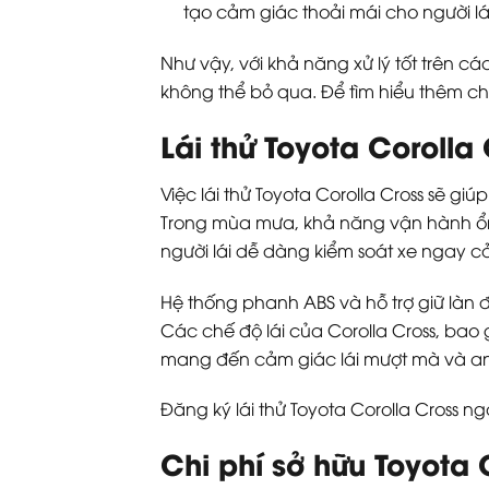
tạo cảm giác thoải mái cho người l
Như vậy, với khả năng xử lý tốt trên cá
không thể bỏ qua. Để tìm hiểu thêm chi t
Lái thử Toyota Coroll
Việc lái thử Toyota Corolla Cross sẽ gi
Trong mùa mưa, khả năng vận hành ổn 
người lái dễ dàng kiểm soát xe ngay cả 
Hệ thống phanh ABS và hỗ trợ giữ làn 
Các chế độ lái của Corolla Cross, ba
mang đến cảm giác lái mượt mà và an
Đăng ký lái thử Toyota Corolla Cross 
Chi phí sở hữu Toyota 