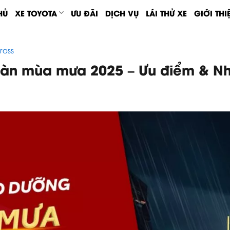
HỦ
XE TOYOTA
ƯU ĐÃI
DỊCH VỤ
LÁI THỬ XE
GIỚI THI
ross
toàn mùa mưa 2025 – Ưu điểm & Nh