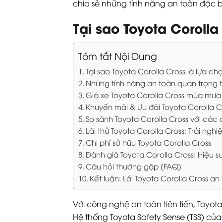
chia sẻ những tính năng an toàn đặc b
Tại sao Toyota Coroll
Tóm tắt Nội Dung
Tại sao Toyota Corolla Cross là lựa 
Những tính năng an toàn quan trọng t
Giá xe Toyota Corolla Cross mùa mưa
Khuyến mãi & Ưu đãi Toyota Corolla 
So sánh Toyota Corolla Cross với các
Lái thử Toyota Corolla Cross: Trải n
Chi phí sở hữu Toyota Corolla Cross
Đánh giá Toyota Corolla Cross: Hiệu s
Câu hỏi thường gặp (FAQ)
Kết luận: Lái Toyota Corolla Cross 
Với công nghệ an toàn tiên tiến, Toyot
Hệ thống Toyota Safety Sense (TSS) của