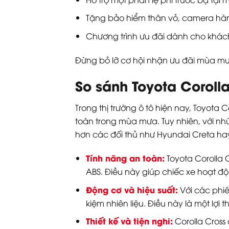
Tặng bảo hiểm thân vỏ, camera hành
Chương trình ưu đãi dành cho khách 
Đừng bỏ lỡ cơ hội nhận ưu đãi mùa mưa
So sánh Toyota Coroll
Trong thị trường ô tô hiện nay, Toyota 
toàn trong mùa mưa. Tuy nhiên, với nh
hơn các đối thủ như Hyundai Creta hay
Tính năng an toàn:
Toyota Corolla 
ABS. Điều này giúp chiếc xe hoạt đ
Động cơ và hiệu suất:
Với các phiê
kiệm nhiên liệu. Điều này là một lợ
Thiết kế và tiện nghi:
Corolla Cross 