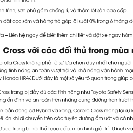
 trình, sơn phủ gầm chống rỉ, và thảm lót sàn cao cấp.
đặt cọc sớm và hỗ trợ trả góp lãi suất 0% trong 6 tháng 
 – Liên hệ ngay để biết thêm chi tiết và đặt xe ngay hôm
a Cross với các đối thủ trong mùa
Corolla Cross không phải là sự lựa chọn duy nhất cho người
ững tính năng an toàn vượt trội và khả năng vận hành mạ
 Honda HR-V. Dưới đây là một số yếu tố quan trọng giúp 
Cross trang bị đầy đủ các tính năng như Toyota Safety Se
ộng ổn định và an toàn trên những cung đường trơn trượt
n bản động cơ Hybrid và xăng, Corolla Cross mang lại sự k
i thế lớn khi di chuyển trên các tuyến đường ẩm ướt và có
được trang bị nội thất cao cấp, màn hình giải trí 10 inch 