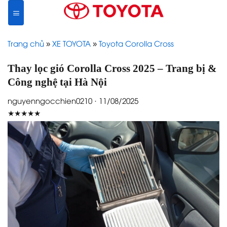
Skip
to
content
Trang chủ
»
XE TOYOTA
»
Toyota Corolla Cross
Thay lọc gió Corolla Cross 2025 – Trang bị &
Công nghệ tại Hà Nội
nguyenngocchien0210 · 11/08/2025
★★★★★