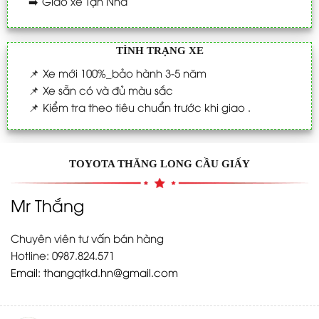
➡️
Giao xe Tận Nhà
TÌNH TRẠNG XE
📌
Xe mới 100%_bảo hành 3-5 năm
📌
Xe sẵn có và đủ màu sắc
📌
Kiểm tra theo tiêu chuẩn trước khi giao .
TOYOTA THĂNG LONG CẦU GIẤY
Mr Thắng
Chuyên viên tư vấn bán hàng
Hotline: 0987.824.571
Email:
thangqtkd.hn@gmail.com