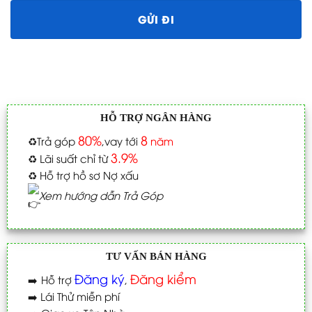
HỖ TRỢ NGÂN HÀNG
80%
8
♻️
Trả góp
,vay tới
năm
3.9%
♻️
Lãi suất chỉ từ
♻️
Hỗ trợ hồ sơ Nợ xấu
Xem hướng dẫn Trả Góp
TƯ VẤN BÁN HÀNG
Đăng ký
Đăng kiểm
➡️
Hỗ trợ
,
➡️
Lái Thử miễn phí