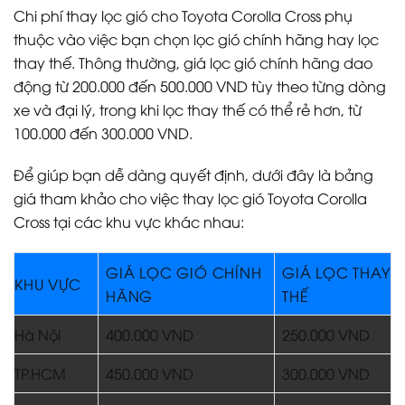
Chi phí thay lọc gió cho Toyota Corolla Cross phụ
thuộc vào việc bạn chọn lọc gió chính hãng hay lọc
thay thế. Thông thường, giá lọc gió chính hãng dao
động từ 200.000 đến 500.000 VND tùy theo từng dòng
xe và đại lý, trong khi lọc thay thế có thể rẻ hơn, từ
100.000 đến 300.000 VND.
Để giúp bạn dễ dàng quyết định, dưới đây là bảng
giá tham khảo cho việc thay lọc gió Toyota Corolla
Cross tại các khu vực khác nhau:
GIÁ LỌC GIÓ CHÍNH
GIÁ LỌC THAY
KHU VỰC
HÃNG
THẾ
Hà Nội
400.000 VND
250.000 VND
TP.HCM
450.000 VND
300.000 VND