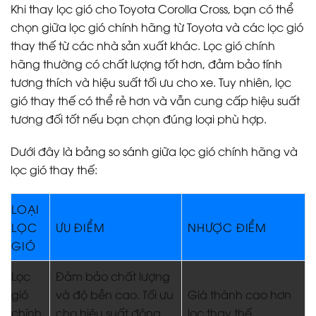
Khi thay lọc gió cho Toyota Corolla Cross, bạn có thể
chọn giữa lọc gió chính hãng từ Toyota và các lọc gió
thay thế từ các nhà sản xuất khác. Lọc gió chính
hãng thường có chất lượng tốt hơn, đảm bảo tính
tương thích và hiệu suất tối ưu cho xe. Tuy nhiên, lọc
gió thay thế có thể rẻ hơn và vẫn cung cấp hiệu suất
tương đối tốt nếu bạn chọn đúng loại phù hợp.
Dưới đây là bảng so sánh giữa lọc gió chính hãng và
lọc gió thay thế:
LOẠI
LỌC
ƯU ĐIỂM
NHƯỢC ĐIỂM
GIÓ
Lọc
Đảm bảo chất lượng
gió
và độ bền cao. Tối ưu
Giá thành cao hơn
chính
cho hiệu suất động
lọc thay thế.