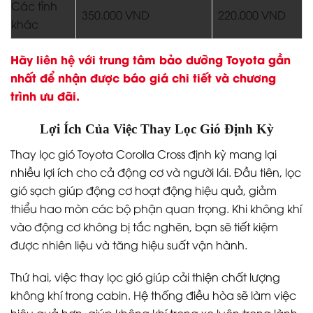
Các tỉnh
350.000 VND
220.000 VND
khác
Hãy liên hệ với trung tâm bảo dưỡng Toyota gần
nhất để nhận được báo giá chi tiết và chương
trình ưu đãi.
Lợi Ích Của Việc Thay Lọc Gió Định Kỳ
Thay lọc gió Toyota Corolla Cross định kỳ mang lại
nhiều lợi ích cho cả động cơ và người lái. Đầu tiên, lọc
gió sạch giúp động cơ hoạt động hiệu quả, giảm
thiểu hao mòn các bộ phận quan trọng. Khi không khí
vào động cơ không bị tắc nghẽn, bạn sẽ tiết kiệm
được nhiên liệu và tăng hiệu suất vận hành.
Thứ hai, việc thay lọc gió giúp cải thiện chất lượng
không khí trong cabin. Hệ thống điều hòa sẽ làm việc