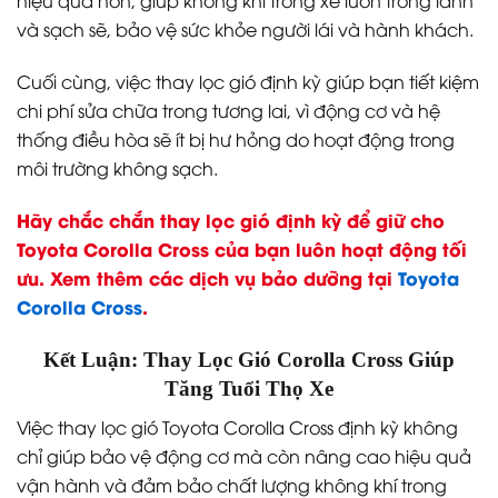
hiệu quả hơn, giúp không khí trong xe luôn trong lành
và sạch sẽ, bảo vệ sức khỏe người lái và hành khách.
Cuối cùng, việc thay lọc gió định kỳ giúp bạn tiết kiệm
chi phí sửa chữa trong tương lai, vì động cơ và hệ
thống điều hòa sẽ ít bị hư hỏng do hoạt động trong
môi trường không sạch.
Hãy chắc chắn thay lọc gió định kỳ để giữ cho
Toyota Corolla Cross của bạn luôn hoạt động tối
ưu. Xem thêm các dịch vụ bảo dưỡng tại
Toyota
Corolla Cross
.
Kết Luận: Thay Lọc Gió Corolla Cross Giúp
Tăng Tuổi Thọ Xe
Việc thay lọc gió Toyota Corolla Cross định kỳ không
chỉ giúp bảo vệ động cơ mà còn nâng cao hiệu quả
vận hành và đảm bảo chất lượng không khí trong