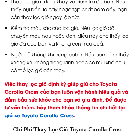
Tháo lọc gió ra khỏi khay và kiểm tra độ bẩn. Nếu
thấy bụi bẩn, lá cây hoặc tạp chất bám đầy, bạn
cần thay lọc gió ngay lập tức.
Kiểm tra màu sắc của lọc gió. Nếu lọc gió đã
chuyển màu nâu hoặc đen, điều này cho thấy lọc
gió đã quá bẩn và không còn hiệu quả.
Ngửi thử không khí trong cabin. Nếu bạn cảm thấy
không khí không trong lành hoặc có mùi khó chịu,
có thể lọc gió cần thay.
Việc thay lọc gió định kỳ giúp giữ cho Toyota
Corolla Cross của bạn luôn vận hành hiệu quả và
đảm bảo sức khỏe cho bạn và gia đình. Để được
tư vấn thêm, hãy tham khảo thông tin chi tiết tại
giá xe Toyota Corolla Cross
.
Chi Phí Thay Lọc Gió Toyota Corolla Cross