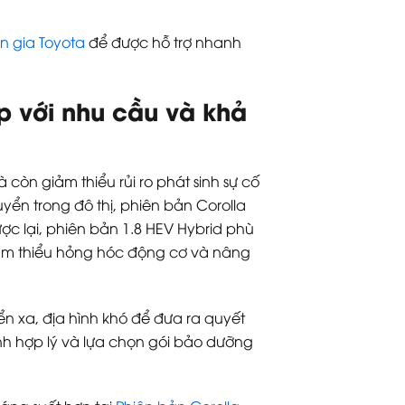
n gia Toyota
để được hỗ trợ nhanh
p với nhu cầu và khả
 còn giảm thiểu rủi ro phát sinh sự cố
yển trong đô thị, phiên bản Corolla
ược lại, phiên bản 1.8 HEV Hybrid phù
 giảm thiểu hỏng hóc động cơ và nâng
ển xa, địa hình khó để đưa ra quyết
ính hợp lý và lựa chọn gói bảo dưỡng