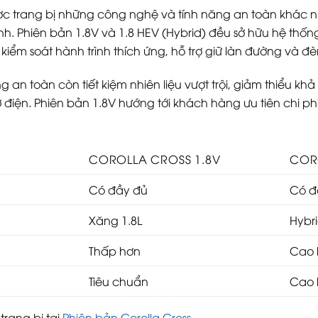
ợc trang bị những công nghệ và tính năng an toàn khác n
h. Phiên bản 1.8V và 1.8 HEV (Hybrid) đều sở hữu hệ thống 
iểm soát hành trình thích ứng, hỗ trợ giữ làn đường và đ
 an toàn còn tiết kiệm nhiên liệu vượt trội, giảm thiểu k
 điện. Phiên bản 1.8V hướng tới khách hàng ưu tiên chi 
COROLLA CROSS 1.8V
COR
Có đầy đủ
Có đ
Xăng 1.8L
Hybr
Thấp hơn
Cao 
Tiêu chuẩn
Cao 
trang bị tại
Phiên bản Corolla Cross
.