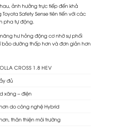
hau, ảnh hưởng trực tiếp đến khả
Toyota Safety Sense tiên tiến với các
èn pha tự động.
hả năng hư hỏng động cơ nhờ sự phối
phí bảo dưỡng thấp hơn và đơn giản hơn
OLLA CROSS 1.8 HEV
ầy đủ
id xăng – điện
hơn do công nghệ Hybrid
hơn, thân thiện môi trường