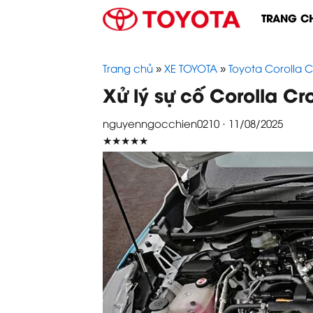
Skip
TRANG C
to
content
Trang chủ
»
XE TOYOTA
»
Toyota Corolla C
Xử lý sự cố Corolla Cr
nguyenngocchien0210 · 11/08/2025
★★★★★