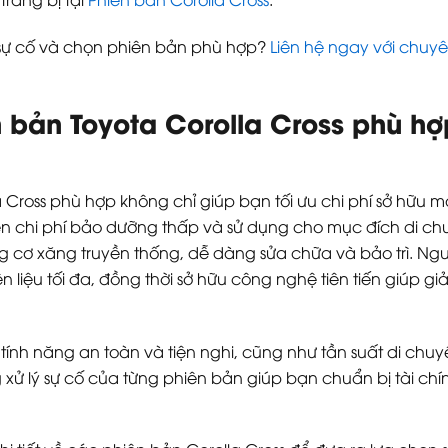
ý sự cố và chọn phiên bản phù hợp?
Liên hệ ngay với chuyê
bản Toyota Corolla Cross phù hợ
 Cross phù hợp không chỉ giúp bạn tối ưu chi phí sở hữu mà
ên chi phí bảo dưỡng thấp và sử dụng cho mục đích di chu
ộng cơ xăng truyền thống, dễ dàng sửa chữa và bảo trì. Ng
n liệu tối đa, đồng thời sở hữu công nghệ tiên tiến giúp
ính năng an toàn và tiện nghi, cũng như tần suất di chuy
 xử lý sự cố của từng phiên bản giúp bạn chuẩn bị tài ch