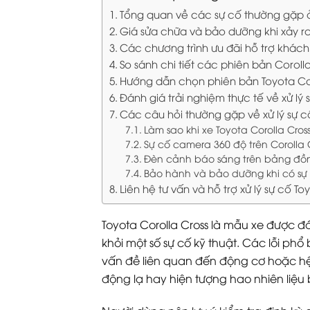
Tổng quan về các sự cố thường gặp ở
Giá sửa chữa và bảo dưỡng khi xảy ra
Các chương trình ưu đãi hỗ trợ khách
So sánh chi tiết các phiên bản Corolla
Hướng dẫn chọn phiên bản Toyota Cor
Đánh giá trải nghiệm thực tế về xử lý 
Các câu hỏi thường gặp về xử lý sự c
Làm sao khi xe Toyota Corolla Cros
Sự cố camera 360 độ trên Corolla C
Đèn cảnh báo sáng trên bảng đồn
Bảo hành và bảo dưỡng khi có sự
Liên hệ tư vấn và hỗ trợ xử lý sự cố 
Toyota Corolla Cross là mẫu xe được đ
khỏi một số sự cố kỹ thuật. Các lỗi ph
vấn đề liên quan đến động cơ hoặc hệ
động lạ hay hiện tượng hao nhiên liệu 