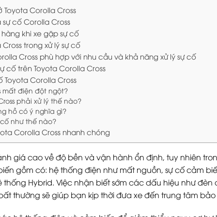
 Toyota Corolla Cross
 sự cố Corolla Cross
 hàng khi xe gặp sự cố
 Cross trong xử lý sự cố
olla Cross phù hợp với nhu cầu và khả năng xử lý sự cố
sự cố trên Toyota Corolla Cross
ố Toyota Corolla Cross
s mất điện đột ngột?
ross phải xử lý thế nào?
g hồ có ý nghĩa gì?
 cố như thế nào?
Toyota Corolla Cross nhanh chóng
ánh giá cao về độ bền và vận hành ổn định, tuy nhiên tron
ổ biến gồm có: hệ thống điện như mất nguồn, sự cố cảm bi
 thống Hybrid. Việc nhận biết sớm các dấu hiệu như đèn 
bất thường sẽ giúp bạn kịp thời đưa xe đến trung tâm bảo 