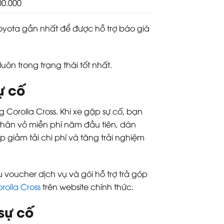
00.000
Toyota gần nhất để được hỗ trợ báo giá
uôn trong trạng thái tốt nhất.
ự cố
Corolla Cross. Khi xe gặp sự cố, bạn
thân vỏ miễn phí năm đầu tiên, dán
 giảm tải chi phí và tăng trải nghiệm
oucher dịch vụ và gói hỗ trợ trả góp
rolla Cross
trên website chính thức.
 sự cố