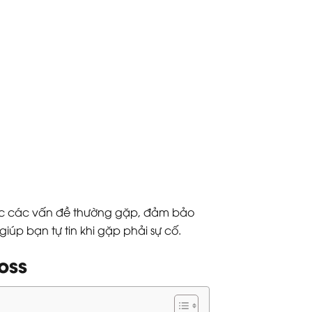
ục các vấn đề thường gặp, đảm bảo
giúp bạn tự tin khi gặp phải sự cố.
oss