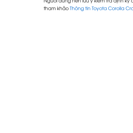
Người dùng nên lưu ý kiểm tra định kỳ
tham khảo
Thông tin Toyota Corolla Cro