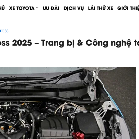
HỦ
XE TOYOTA
ƯU ĐÃI
DỊCH VỤ
LÁI THỬ XE
GIỚI THI
ross
oss 2025 – Trang bị & Công nghệ t