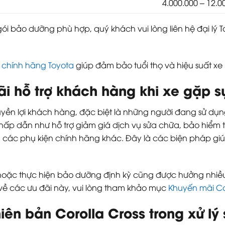
4.000.000 – 12.0
ói bảo dưỡng phù hợp, quý khách vui lòng liên hệ đại lý 
 chính hãng Toyota
giúp đảm bảo tuổi thọ và hiệu suất xe l
ãi hỗ trợ khách hàng khi xe gặp s
ền lợi khách hàng, đặc biệt là những người đang sử dụng 
hấp dẫn như hỗ trợ giảm giá dịch vụ sửa chữa, bảo hiểm 
 các phụ kiện chính hãng khác. Đây là các biện pháp giúp
oặc thực hiện bảo dưỡng định kỳ cũng được hưởng nhiều v
iết về các ưu đãi này, vui lòng tham khảo mục
Khuyến mãi Co
hiên bản Corolla Cross trong xử lý