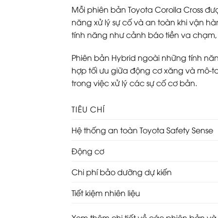
Mỗi phiên bản Toyota Corolla Cross đư
năng xử lý sự cố và an toàn khi vận hàn
tính năng như cảnh báo tiền va chạm, k
Phiên bản Hybrid ngoài những tính năng
hợp tối ưu giữa động cơ xăng và mô-tơ
trong việc xử lý các sự cố cơ bản.
TIÊU CHÍ
Hệ thống an toàn Toyota Safety Sense
Động cơ
Chi phí bảo dưỡng dự kiến
Tiết kiệm nhiên liệu
Xem thêm chi tiết về các phiên bản và 