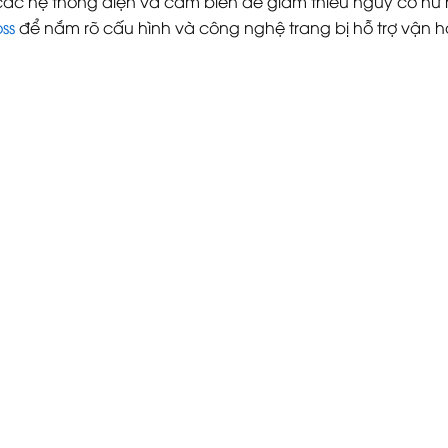
 các hệ thống điện và cảm biến để giảm thiểu nguy cơ hư
ss
để nắm rõ cấu hình và công nghệ trang bị hỗ trợ vận h