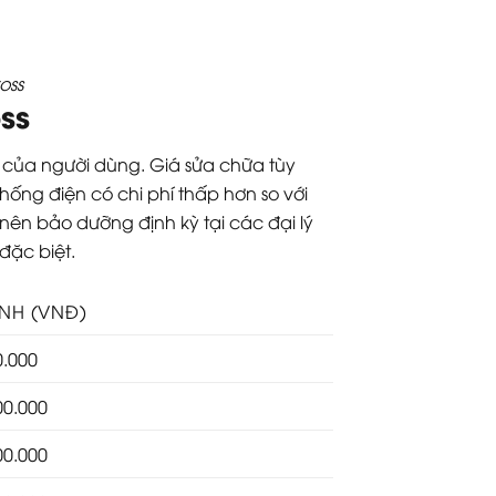
oss
ss
u của người dùng. Giá sửa chữa tùy
hống điện có chi phí thấp hơn so với
ên bảo dưỡng định kỳ tại các đại lý
đặc biệt.
ÍNH (VNĐ)
0.000
00.000
00.000