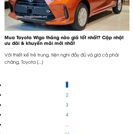
Mua Toyota Wigo tháng nào giá tốt nhất? Cập nhật
ưu đãi & khuyến mãi mới nhất
Với thiết kế trẻ trung, tiện nghi đầy đủ và giá cả phải
chăng, Toyota [...]
1
2
3
4
…
11