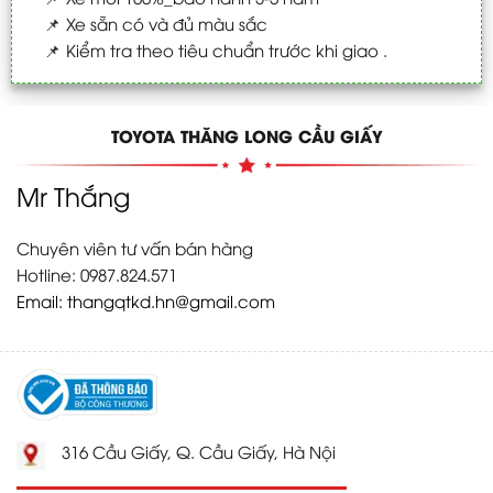
📌
Xe sẵn có và đủ màu sắc
📌
Kiểm tra theo tiêu chuẩn trước khi giao .
TOYOTA THĂNG LONG CẦU GIẤY
Mr Thắng
Chuyên viên tư vấn bán hàng
Hotline: 0987.824.571
Email:
thangqtkd.hn@gmail.com
316 Cầu Giấy, Q. Cầu Giấy, Hà Nội