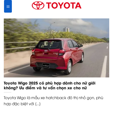
Skip
to
content
Toyota Wigo 2025 có phù hợp dành cho nữ giới
không? Ưu điểm và tư vấn chọn xe cho nữ
Toyota Wigo là mẫu xe hatchback đô thị nhỏ gọn, phù
hợp đặc biệt với [...]