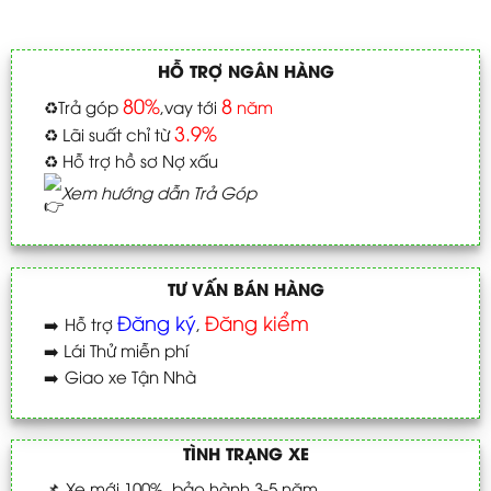
HỖ TRỢ NGÂN HÀNG
80%
8
♻️
Trả góp
,vay tới
năm
3.9%
♻️
Lãi suất chỉ từ
♻️
Hỗ trợ hồ sơ Nợ xấu
Xem hướng dẫn Trả Góp
TƯ VẤN BÁN HÀNG
Đăng ký
Đăng kiểm
➡️
Hỗ trợ
,
➡️
Lái Thử miễn phí
➡️
Giao xe Tận Nhà
TÌNH TRẠNG XE
📌
Xe mới 100%_bảo hành 3-5 năm