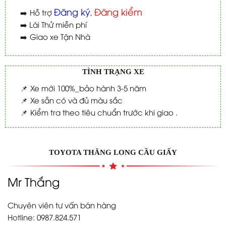
Đăng ký
Đăng kiểm
➡️
Hỗ trợ
,
➡️
Lái Thử miễn phí
➡️
Giao xe Tận Nhà
TÌNH TRẠNG XE
📌
Xe mới 100%_bảo hành 3-5 năm
📌
Xe sẵn có và đủ màu sắc
📌
Kiểm tra theo tiêu chuẩn trước khi giao .
TOYOTA THĂNG LONG CẦU GIẤY
Mr Thắng
Chuyên viên tư vấn bán hàng
Hotline: 0987.824.571