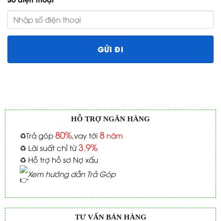
HỖ TRỢ NGÂN HÀNG
80%
8
♻️
Trả góp
,vay tới
năm
3.9%
♻️
Lãi suất chỉ từ
♻️
Hỗ trợ hồ sơ Nợ xấu
Xem hướng dẫn Trả Góp
TƯ VẤN BÁN HÀNG