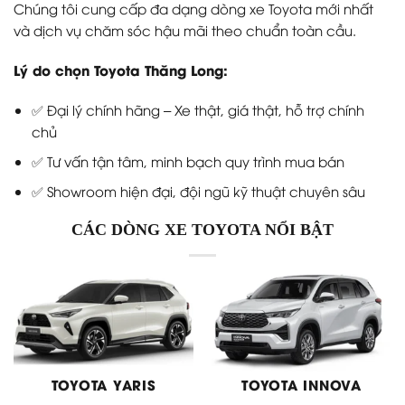
Chúng tôi cung cấp đa dạng dòng xe Toyota mới nhất
và dịch vụ chăm sóc hậu mãi theo chuẩn toàn cầu.
Lý do chọn Toyota Thăng Long:
✅ Đại lý chính hãng – Xe thật, giá thật, hỗ trợ chính
chủ
✅ Tư vấn tận tâm, minh bạch quy trình mua bán
✅ Showroom hiện đại, đội ngũ kỹ thuật chuyên sâu
CÁC DÒNG XE TOYOTA NỔI BẬT
TOYOTA YARIS
TOYOTA INNOVA