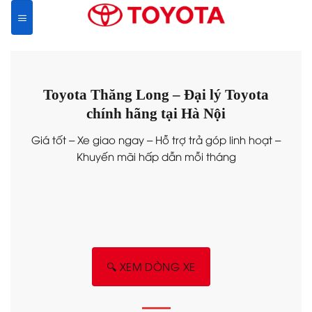
Skip
to
content
Toyota Thăng Long – Đại lý Toyota
chính hãng tại Hà Nội
Giá tốt – Xe giao ngay – Hỗ trợ trả góp linh hoạt –
Khuyến mãi hấp dẫn mỗi tháng
🔍 XEM DÒNG XE