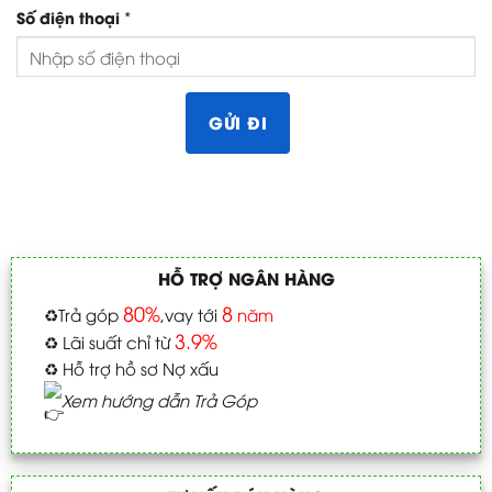
*
Số điện thoại
HỖ TRỢ NGÂN HÀNG
80%
8
♻️
Trả góp
,vay tới
năm
3.9%
♻️
Lãi suất chỉ từ
♻️
Hỗ trợ hồ sơ Nợ xấu
Xem hướng dẫn Trả Góp