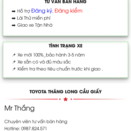
TƯ VẤN BÁN HÀNG
Đăng ký
Đăng kiểm
➡️
Hỗ trợ
,
➡️
Lái Thử miễn phí
➡️
Giao xe Tận Nhà
TÌNH TRẠNG XE
📌
Xe mới 100%_bảo hành 3-5 năm
📌
Xe sẵn có và đủ màu sắc
📌
Kiểm tra theo tiêu chuẩn trước khi giao .
TOYOTA THĂNG LONG CẦU GIẤY
Mr Thắng
Chuyên viên tư vấn bán hàng
Hotline: 0987.824.571