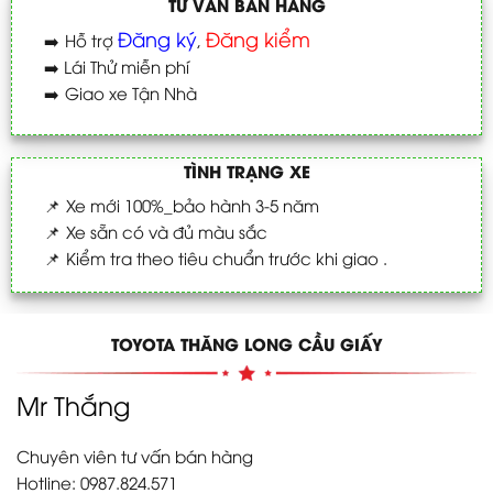
TƯ VẤN BÁN HÀNG
Đăng ký
Đăng kiểm
➡️
Hỗ trợ
,
➡️
Lái Thử miễn phí
➡️
Giao xe Tận Nhà
TÌNH TRẠNG XE
📌
Xe mới 100%_bảo hành 3-5 năm
📌
Xe sẵn có và đủ màu sắc
📌
Kiểm tra theo tiêu chuẩn trước khi giao .
TOYOTA THĂNG LONG CẦU GIẤY
Mr Thắng
Chuyên viên tư vấn bán hàng
Hotline: 0987.824.571