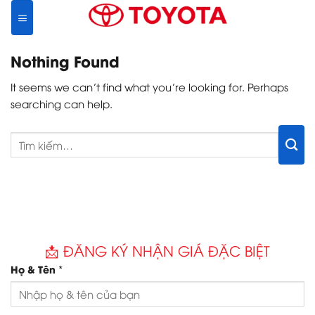
Skip
to
content
Nothing Found
It seems we can’t find what you’re looking for. Perhaps
searching can help.
📩 ĐĂNG KÝ NHẬN GIÁ ĐẶC BIỆT
*
Họ & Tên