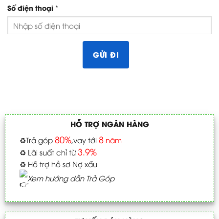
*
Số điện thoại
HỖ TRỢ NGÂN HÀNG
80%
8
♻️
Trả góp
,vay tới
năm
3.9%
♻️
Lãi suất chỉ từ
♻️
Hỗ trợ hồ sơ Nợ xấu
Xem hướng dẫn Trả Góp