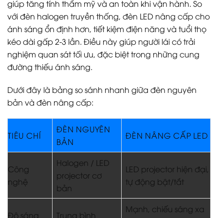
giúp tăng tính thẩm mỹ và an toàn khi vận hành. So
với đèn halogen truyền thống, đèn LED nâng cấp cho
ánh sáng ổn định hơn, tiết kiệm điện năng và tuổi thọ
kéo dài gấp 2-3 lần. Điều này giúp người lái có trải
nghiệm quan sát tối ưu, đặc biệt trong những cung
đường thiếu ánh sáng.
Dưới đây là bảng so sánh nhanh giữa đèn nguyên
bản và đèn nâng cấp:
ĐÈN NGUYÊN
TIÊU CHÍ
ĐÈN NÂNG CẤP LED
BẢN
Halogen / LED
Công
LED projector hiện đại,
projector cơ
nghệ
tự động bật/tắt
bản
Mạnh, chiếu sáng xa
Độ sáng
Trung bình