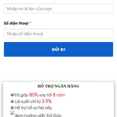
*
Số điện thoại
HỖ TRỢ NGÂN HÀNG
80%
8
♻️
Trả góp
,vay tới
năm
3.9%
♻️
Lãi suất chỉ từ
♻️
Hỗ trợ hồ sơ Nợ xấu
Xem hướng dẫn Trả Góp