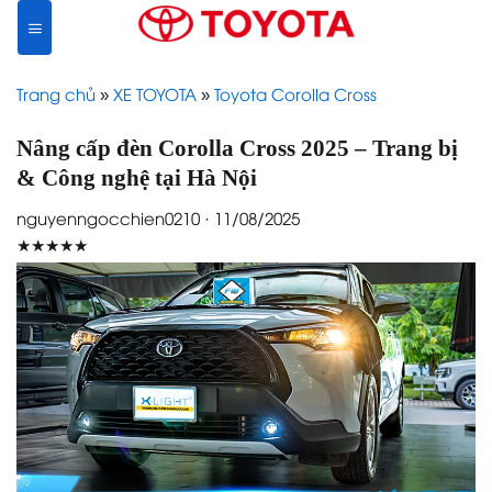
Skip
to
content
Trang chủ
»
XE TOYOTA
»
Toyota Corolla Cross
Nâng cấp đèn Corolla Cross 2025 – Trang bị
& Công nghệ tại Hà Nội
nguyenngocchien0210 · 11/08/2025
★★★★★