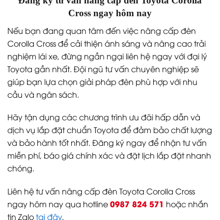
Đăng ký tư vấn nâng cấp đèn Toyota Corolla
Cross ngay hôm nay
Nếu bạn đang quan tâm đến việc nâng cấp đèn
Corolla Cross để cải thiện ánh sáng và nâng cao trải
nghiệm lái xe, đừng ngần ngại liên hệ ngay với đại lý
Toyota gần nhất. Đội ngũ tư vấn chuyên nghiệp sẽ
giúp bạn lựa chọn giải pháp đèn phù hợp với nhu
cầu và ngân sách.
Hãy tận dụng các chương trình ưu đãi hấp dẫn và
dịch vụ lắp đặt chuẩn Toyota để đảm bảo chất lượng
và bảo hành tốt nhất. Đăng ký ngay để nhận tư vấn
miễn phí, báo giá chính xác và đặt lịch lắp đặt nhanh
chóng.
Liên hệ tư vấn nâng cấp đèn Toyota Corolla Cross
0987 824 571
ngay hôm nay qua hotline
hoặc nhắn
tin Zalo
tại đây
.