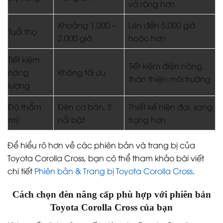
và rộng hơn
Khoảng 1.000 –
Lên đến 5.000 giờ
Tuổi thọ
2.000 giờ
hoặc hơn
Tiết kiệm
Tiết kiệm điện năng,
năng
Không tối ưu
thân thiện môi trường
lượng
Độ thẩm
Đèn cơ bản, ít
Thiết kế hiện đại, sang
mỹ
nổi bật
trọng hơn
Để hiểu rõ hơn về các phiên bản và trang bị của
Toyota Corolla Cross, bạn có thể tham khảo bài viết
chi tiết
Phiên bản & Trang bị Toyota Corolla Cross
.
Cách chọn đèn nâng cấp phù hợp với phiên bản
Toyota Corolla Cross của bạn