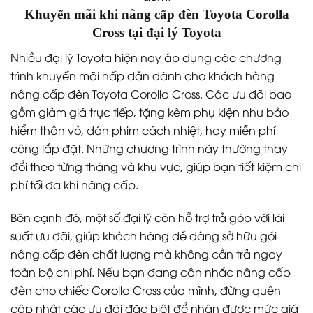
Khuyến mãi khi nâng cấp đèn Toyota Corolla
Cross tại đại lý Toyota
Nhiều đại lý Toyota hiện nay áp dụng các chương
trình khuyến mãi hấp dẫn dành cho khách hàng
nâng cấp đèn Toyota Corolla Cross. Các ưu đãi bao
gồm giảm giá trực tiếp, tặng kèm phụ kiện như bảo
hiểm thân vỏ, dán phim cách nhiệt, hay miễn phí
công lắp đặt. Những chương trình này thường thay
đổi theo từng tháng và khu vực, giúp bạn tiết kiệm chi
phí tối đa khi nâng cấp.
Bên cạnh đó, một số đại lý còn hỗ trợ trả góp với lãi
suất ưu đãi, giúp khách hàng dễ dàng sở hữu gói
nâng cấp đèn chất lượng mà không cần trả ngay
toàn bộ chi phí. Nếu bạn đang cân nhắc nâng cấp
đèn cho chiếc Corolla Cross của mình, đừng quên
cập nhật các ưu đãi đặc biệt để nhận được mức giá