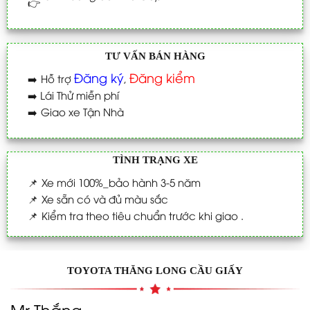
TƯ VẤN BÁN HÀNG
Đăng ký
Đăng kiểm
➡️
Hỗ trợ
,
➡️
Lái Thử miễn phí
➡️
Giao xe Tận Nhà
TÌNH TRẠNG XE
📌
Xe mới 100%_bảo hành 3-5 năm
📌
Xe sẵn có và đủ màu sắc
📌
Kiểm tra theo tiêu chuẩn trước khi giao .
TOYOTA THĂNG LONG CẦU GIẤY
Mr Thắng