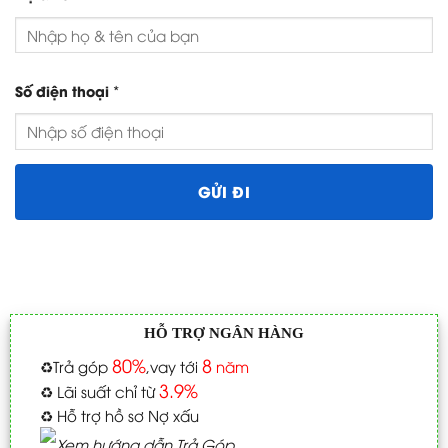
*
Số điện thoại
HỖ TRỢ NGÂN HÀNG
80%
8
♻️
Trả góp
,vay tới
năm
3.9%
♻️
Lãi suất chỉ từ
♻️
Hỗ trợ hồ sơ Nợ xấu
Xem hướng dẫn Trả Góp