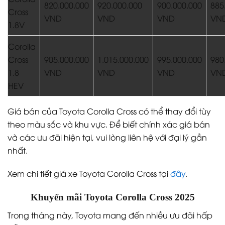
820.000.000
920.000.000
900.000.000
885
Cross
VND
VND
VND
VN
1.8V
Corolla
Cross
905.000.000
1.015.000.000
995.000.000
980
1.8
VND
VND
VND
VN
HEV
Giá bán của Toyota Corolla Cross có thể thay đổi tùy
theo màu sắc và khu vực. Để biết chính xác giá bán
và các ưu đãi hiện tại, vui lòng liên hệ với đại lý gần
nhất.
Xem chi tiết giá xe Toyota Corolla Cross tại
đây
.
Khuyến mãi Toyota Corolla Cross 2025
Trong tháng này, Toyota mang đến nhiều ưu đãi hấp