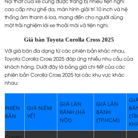
Nội thất của xe cũng được trang bị nhiều tiện nghi
cao cấp như ghế da, màn hình giải trí 10 inch và hệ
thống âm thanh 6 loa, mang đến cho người dùng
một trải nghiệm lái xe thoải mái và tiện nghi.
Giá bán Toyota Corolla Cross 2025
Với giá bán đa dạng từ các phiên bản khác nhau,
Toyota Corolla Cross 2025 đáp ứng nhiều nhu cầu của
khách hàng. Dưới đây là bảng giá chi tiết của các
phiên bản Corolla Cross 2025 tại các khu vực khác
nhau:
GI
GIÁ LĂN
GIÁ LĂN
PHIÊN
GIÁ NIÊM
BÁ
BÁNH (HÀ
BÁNH
BẢN
YẾT
(TỈ
NỘI)
(TP.HCM)
KH
Corolla