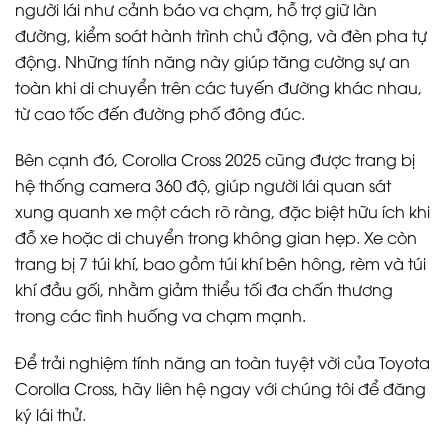
người lái như cảnh báo va chạm, hỗ trợ giữ làn
đường, kiểm soát hành trình chủ động, và đèn pha tự
động. Những tính năng này giúp tăng cường sự an
toàn khi di chuyển trên các tuyến đường khác nhau,
từ cao tốc đến đường phố đông đúc.
Bên cạnh đó, Corolla Cross 2025 cũng được trang bị
hệ thống camera 360 độ, giúp người lái quan sát
xung quanh xe một cách rõ ràng, đặc biệt hữu ích khi
đỗ xe hoặc di chuyển trong không gian hẹp. Xe còn
trang bị 7 túi khí, bao gồm túi khí bên hông, rèm và túi
khí đầu gối, nhằm giảm thiểu tối đa chấn thương
trong các tình huống va chạm mạnh.
Để trải nghiệm tính năng an toàn tuyệt vời của Toyota
Corolla Cross, hãy liên hệ ngay với chúng tôi để đăng
ký lái thử.