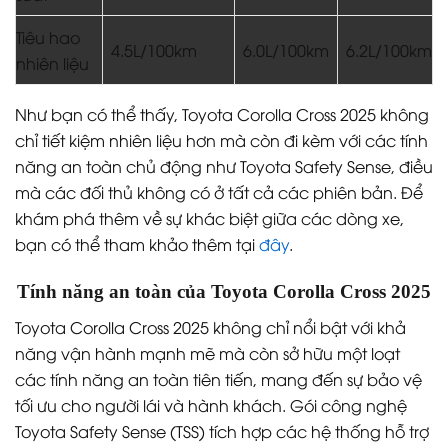
Tiêu hao
4.5L/100km
6.0L/100km
6.2L/100km
nhiên liệu
Như bạn có thể thấy, Toyota Corolla Cross 2025 không
chỉ tiết kiệm nhiên liệu hơn mà còn đi kèm với các tính
năng an toàn chủ động như Toyota Safety Sense, điều
mà các đối thủ không có ở tất cả các phiên bản. Để
khám phá thêm về sự khác biệt giữa các dòng xe,
bạn có thể tham khảo thêm tại
đây
.
Tính năng an toàn của Toyota Corolla Cross 2025
Toyota Corolla Cross 2025 không chỉ nổi bật với khả
năng vận hành mạnh mẽ mà còn sở hữu một loạt
các tính năng an toàn tiên tiến, mang đến sự bảo vệ
tối ưu cho người lái và hành khách. Gói công nghệ
Toyota Safety Sense (TSS) tích hợp các hệ thống hỗ trợ