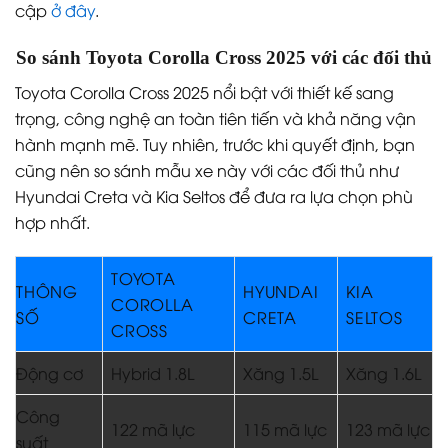
cập
ở đây
.
So sánh Toyota Corolla Cross 2025 với các đối thủ
Toyota Corolla Cross 2025 nổi bật với thiết kế sang
trọng, công nghệ an toàn tiên tiến và khả năng vận
hành mạnh mẽ. Tuy nhiên, trước khi quyết định, bạn
cũng nên so sánh mẫu xe này với các đối thủ như
Hyundai Creta và Kia Seltos để đưa ra lựa chọn phù
hợp nhất.
TOYOTA
THÔNG
HYUNDAI
KIA
COROLLA
SỐ
CRETA
SELTOS
CROSS
Động cơ
Hybrid 1.8L
Xăng 1.5L
Xăng 1.6L
Công
122 mã lực
115 mã lực
123 mã lực
suất