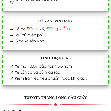
TƯ VẤN BÁN HÀNG
Đăng ký
Đăng kiểm
➡️
Hỗ trợ
,
➡️
Lái Thử miễn phí
➡️
Giao xe Tận Nhà
TÌNH TRẠNG XE
📌
Xe mới 100%_bảo hành 3-5 năm
📌
Xe sẵn có và đủ màu sắc
📌
Kiểm tra theo tiêu chuẩn trước khi giao .
TOYOTA THĂNG LONG CẦU GIẤY