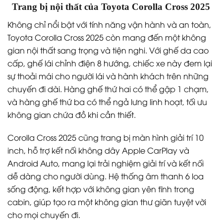
Trang bị nội thất của Toyota Corolla Cross 2025
Không chỉ nổi bật với tính năng vận hành và an toàn,
Toyota Corolla Cross 2025 còn mang đến một không
gian nội thất sang trọng và tiện nghi. Với ghế da cao
cấp, ghế lái chỉnh điện 8 hướng, chiếc xe này đem lại
sự thoải mái cho người lái và hành khách trên những
chuyến đi dài. Hàng ghế thứ hai có thể gập 1 chạm,
và hàng ghế thứ ba có thể ngả lưng linh hoạt, tối ưu
không gian chứa đồ khi cần thiết.
Corolla Cross 2025 cũng trang bị màn hình giải trí 10
inch, hỗ trợ kết nối không dây Apple CarPlay và
Android Auto, mang lại trải nghiệm giải trí và kết nối
dễ dàng cho người dùng. Hệ thống âm thanh 6 loa
sống động, kết hợp với không gian yên tĩnh trong
cabin, giúp tạo ra một không gian thư giãn tuyệt vời
cho mọi chuyến đi.