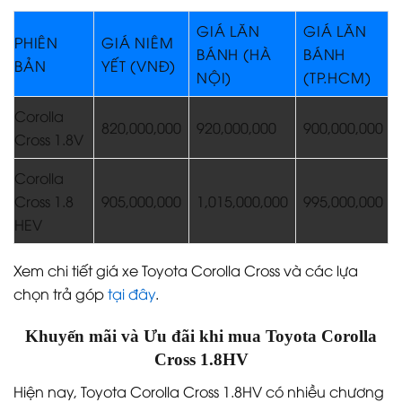
GIÁ LĂN
GIÁ LĂN
PHIÊN
GIÁ NIÊM
BÁNH (HÀ
BÁNH
BẢN
YẾT (VNĐ)
NỘI)
(TP.HCM)
Corolla
820,000,000
920,000,000
900,000,000
Cross 1.8V
Corolla
Cross 1.8
905,000,000
1,015,000,000
995,000,000
HEV
Xem chi tiết giá xe Toyota Corolla Cross và các lựa
chọn trả góp
tại đây
.
Khuyến mãi và Ưu đãi khi mua Toyota Corolla
Cross 1.8HV
Hiện nay, Toyota Corolla Cross 1.8HV có nhiều chương