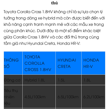
thủ
Toyota Corolla Cross 1.8HV không chỉ là sự lựa chọn lý
tưởng trong dòng xe hybrid mà còn được biết đến với
khả năng cạnh tranh mạnh mẽ với các mẫu xe trong
cùng phân khúc. Dưới đây là một số điểm khác biệt
giữa Corolla Cross 1.8HV và các đối thủ trong cùng
tầm giá như Hyundai Creta, Honda HR-V:
TOYOTA
THÔNG
HYUNDAI
HONDA
COROLLA
SỐ
CRETA
HR-V
CROSS 1.8HV
Động cơ
Hybrid 1.8L
1.5L
1.8L
Tiêu thụ
nhiên
4.5L/100km
6.5L/100km
6.2L/100km
liệu