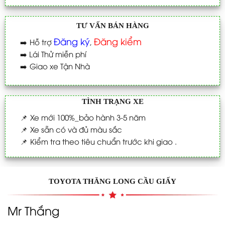
TƯ VẤN BÁN HÀNG
Đăng ký
Đăng kiểm
➡️
Hỗ trợ
,
➡️
Lái Thử miễn phí
➡️
Giao xe Tận Nhà
TÌNH TRẠNG XE
📌
Xe mới 100%_bảo hành 3-5 năm
📌
Xe sẵn có và đủ màu sắc
📌
Kiểm tra theo tiêu chuẩn trước khi giao .
TOYOTA THĂNG LONG CẦU GIẤY
Mr Thắng