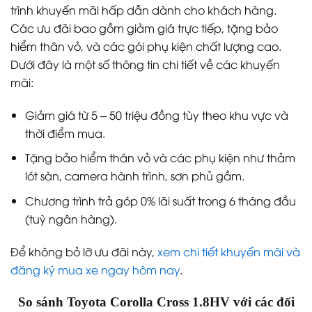
trình khuyến mãi hấp dẫn dành cho khách hàng.
Các ưu đãi bao gồm giảm giá trực tiếp, tặng bảo
hiểm thân vỏ, và các gói phụ kiện chất lượng cao.
Dưới đây là một số thông tin chi tiết về các khuyến
mãi:
Giảm giá từ 5 – 50 triệu đồng tùy theo khu vực và
thời điểm mua.
Tặng bảo hiểm thân vỏ và các phụ kiện như thảm
lót sàn, camera hành trình, sơn phủ gầm.
Chương trình trả góp 0% lãi suất trong 6 tháng đầu
(tuỳ ngân hàng).
Để không bỏ lỡ ưu đãi này,
xem chi tiết khuyến mãi và
đăng ký mua xe ngay hôm nay
.
So sánh Toyota Corolla Cross 1.8HV với các đối