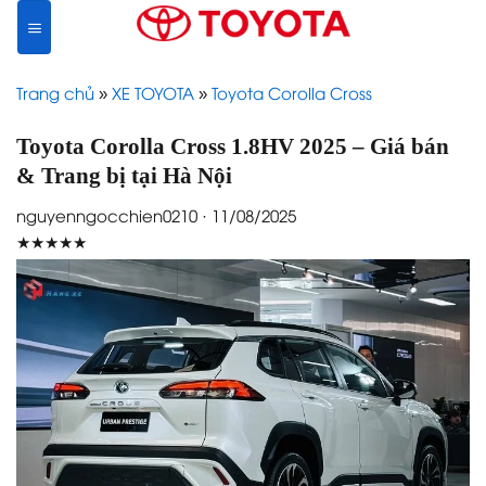
Skip
to
content
Trang chủ
»
XE TOYOTA
»
Toyota Corolla Cross
Toyota Corolla Cross 1.8HV 2025 – Giá bán
& Trang bị tại Hà Nội
nguyenngocchien0210 · 11/08/2025
★★★★★