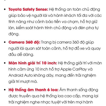
Toyota Safety Sense:
Hệ thống an toàn chủ động
giúp bảo vệ người lái và hành khách tối đa với các
tính năng như cảnh báo tiền va chạm, hỗ trợ giữ
làn, kiểm soát hành trình chủ động và đèn pha tự
động.
Camera 360 độ:
Trang bị camera 360 độ giúp
người lái quan sát toàn cảnh, hỗ trợ đỗ xe và quay
đầu dễ dàng.
Màn hình giải trí 10 inch:
Hệ thống giải trí với màn
hình cảm ứng 10 inch hỗ trợ Apple CarPlay và
Android Auto không dây, mang đến trải nghiệm
giải trí mượt mà.
Hệ thống âm thanh 6 loa:
Âm thanh sống động
được truyền qua hệ thống loa cao cấp, mang lại
trải nghiệm nghe nhạc tuyệt vời trên mọi hành