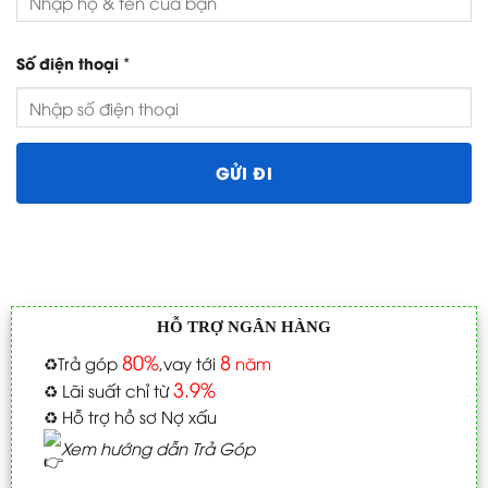
*
Số điện thoại
HỖ TRỢ NGÂN HÀNG
80%
8
♻️
Trả góp
,vay tới
năm
3.9%
♻️
Lãi suất chỉ từ
♻️
Hỗ trợ hồ sơ Nợ xấu
Xem hướng dẫn Trả Góp