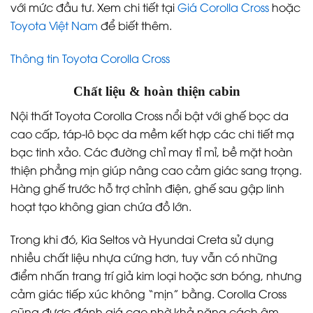
với mức đầu tư. Xem chi tiết tại
Giá Corolla Cross
hoặc
Toyota Việt Nam
để biết thêm.
Thông tin Toyota Corolla Cross
Chất liệu & hoàn thiện cabin
Nội thất Toyota Corolla Cross nổi bật với ghế bọc da
cao cấp, táp-lô bọc da mềm kết hợp các chi tiết mạ
bạc tinh xảo. Các đường chỉ may tỉ mỉ, bề mặt hoàn
thiện phẳng mịn giúp nâng cao cảm giác sang trọng.
Hàng ghế trước hỗ trợ chỉnh điện, ghế sau gập linh
hoạt tạo không gian chứa đồ lớn.
Trong khi đó, Kia Seltos và Hyundai Creta sử dụng
nhiều chất liệu nhựa cứng hơn, tuy vẫn có những
điểm nhấn trang trí giả kim loại hoặc sơn bóng, nhưng
cảm giác tiếp xúc không “mịn” bằng. Corolla Cross
cũng được đánh giá cao nhờ khả năng cách âm