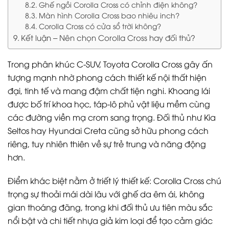
Ghế ngồi Corolla Cross có chỉnh điện không?
Màn hình Corolla Cross bao nhiêu inch?
Corolla Cross có cửa sổ trời không?
Kết luận – Nên chọn Corolla Cross hay đối thủ?
Trong phân khúc C-SUV, Toyota Corolla Cross gây ấn
tượng mạnh nhờ phong cách thiết kế nội thất hiện
đại, tinh tế và mang đậm chất tiện nghi. Khoang lái
được bố trí khoa học, táp-lô phủ vật liệu mềm cùng
các đường viền mạ crom sang trọng. Đối thủ như Kia
Seltos hay Hyundai Creta cũng sở hữu phong cách
riêng, tuy nhiên thiên về sự trẻ trung và năng động
hơn.
Điểm khác biệt nằm ở triết lý thiết kế: Corolla Cross chú
trọng sự thoải mái dài lâu với ghế da êm ái, không
gian thoáng đãng, trong khi đối thủ ưu tiên màu sắc
nổi bật và chi tiết nhựa giả kim loại để tạo cảm giác