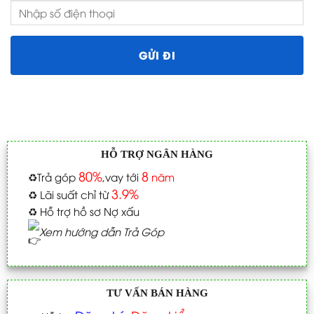
HỖ TRỢ NGÂN HÀNG
80%
8
♻️
Trả góp
,vay tới
năm
3.9%
♻️
Lãi suất chỉ từ
♻️
Hỗ trợ hồ sơ Nợ xấu
Xem hướng dẫn Trả Góp
TƯ VẤN BÁN HÀNG