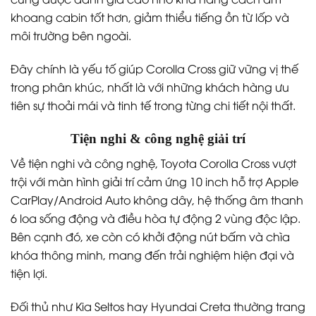
khoang cabin tốt hơn, giảm thiểu tiếng ồn từ lốp và
môi trường bên ngoài.
Đây chính là yếu tố giúp Corolla Cross giữ vững vị thế
trong phân khúc, nhất là với những khách hàng ưu
tiên sự thoải mái và tinh tế trong từng chi tiết nội thất.
Tiện nghi & công nghệ giải trí
Về tiện nghi và công nghệ, Toyota Corolla Cross vượt
trội với màn hình giải trí cảm ứng 10 inch hỗ trợ Apple
CarPlay/Android Auto không dây, hệ thống âm thanh
6 loa sống động và điều hòa tự động 2 vùng độc lập.
Bên cạnh đó, xe còn có khởi động nút bấm và chìa
khóa thông minh, mang đến trải nghiệm hiện đại và
tiện lợi.
Đối thủ như Kia Seltos hay Hyundai Creta thường trang