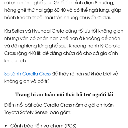
rãi cho hàng ghế sau. Ghế lái chỉnh điện 8 hướng,
hàng ghế thứ hai gập 60:40 và có thể ngả lưng, giúp
hành khách thoải mái trên những chuyến đi dài.
Kia Seltos và Hyundai Creta cũng tối ưu tốt không gian
nhưng vẫn có phần hạn chế hơn ở khoảng để chân
và độ nghiêng lưng ghế sau. Khoang hành lý Corolla
Cross rộng 440 lít, dễ dàng chứa đồ cho cả gia đình
khi du lịch.
So sánh Corolla Cross
để thấy rõ hơn sự khác biệt về
không gian và bố trí.
Trang bị an toàn nội thất hỗ trợ người lái
Điểm nổi bật của Corolla Cross nằm ở gói an toàn
Toyota Safety Sense, bao gồm:
Cảnh báo tiền va chạm (PCS)