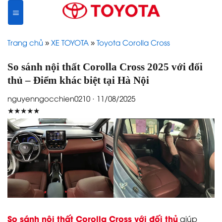
Skip
to
content
Trang chủ
»
XE TOYOTA
»
Toyota Corolla Cross
So sánh nội thất Corolla Cross 2025 với đối
thủ – Điểm khác biệt tại Hà Nội
nguyenngocchien0210 · 11/08/2025
★★★★★
So sánh nội thất Corolla Cross với đối thủ
giúp