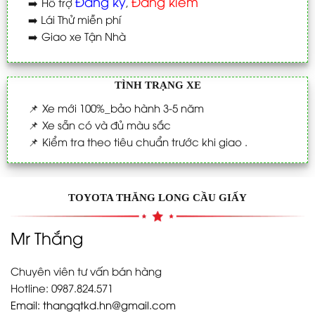
Đăng ký
Đăng kiểm
➡️
Hỗ trợ
,
➡️
Lái Thử miễn phí
➡️
Giao xe Tận Nhà
TÌNH TRẠNG XE
📌
Xe mới 100%_bảo hành 3-5 năm
📌
Xe sẵn có và đủ màu sắc
📌
Kiểm tra theo tiêu chuẩn trước khi giao .
TOYOTA THĂNG LONG CẦU GIẤY
Mr Thắng
Chuyên viên tư vấn bán hàng
Hotline: 0987.824.571
Email:
thangqtkd.hn@gmail.com