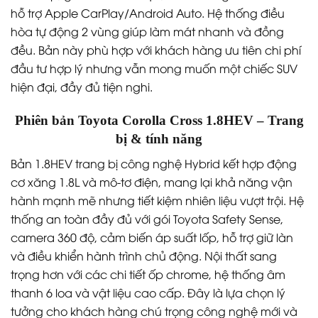
hỗ trợ Apple CarPlay/Android Auto. Hệ thống điều
hòa tự động 2 vùng giúp làm mát nhanh và đồng
đều. Bản này phù hợp với khách hàng ưu tiên chi phí
đầu tư hợp lý nhưng vẫn mong muốn một chiếc SUV
hiện đại, đầy đủ tiện nghi.
Phiên bản Toyota Corolla Cross 1.8HEV – Trang
bị & tính năng
Bản 1.8HEV trang bị công nghệ Hybrid kết hợp động
cơ xăng 1.8L và mô-tơ điện, mang lại khả năng vận
hành mạnh mẽ nhưng tiết kiệm nhiên liệu vượt trội. Hệ
thống an toàn đầy đủ với gói Toyota Safety Sense,
camera 360 độ, cảm biến áp suất lốp, hỗ trợ giữ làn
và điều khiển hành trình chủ động. Nội thất sang
trọng hơn với các chi tiết ốp chrome, hệ thống âm
thanh 6 loa và vật liệu cao cấp. Đây là lựa chọn lý
tưởng cho khách hàng chú trọng công nghệ mới và