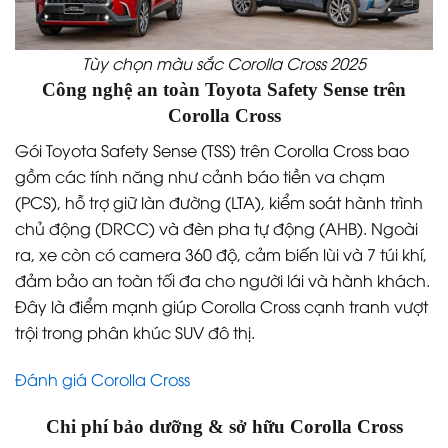
Tùy chọn màu sắc Corolla Cross 2025
Công nghệ an toàn Toyota Safety Sense trên
Corolla Cross
Gói Toyota Safety Sense (TSS) trên Corolla Cross bao
gồm các tính năng như cảnh báo tiền va chạm
(PCS), hỗ trợ giữ làn đường (LTA), kiểm soát hành trình
chủ động (DRCC) và đèn pha tự động (AHB). Ngoài
ra, xe còn có camera 360 độ, cảm biến lùi và 7 túi khí,
đảm bảo an toàn tối đa cho người lái và hành khách.
Đây là điểm mạnh giúp Corolla Cross cạnh tranh vượt
trội trong phân khúc SUV đô thị.
Đánh giá Corolla Cross
Chi phí bảo dưỡng & sở hữu Corolla Cross