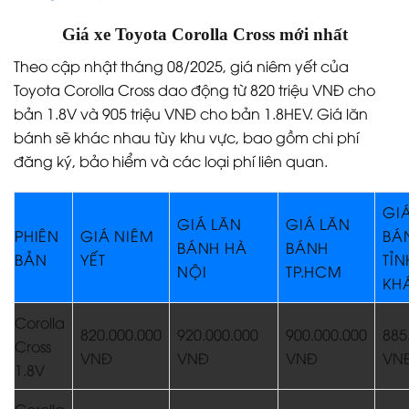
Giá xe Toyota Corolla Cross mới nhất
Theo cập nhật tháng 08/2025, giá niêm yết của
Toyota Corolla Cross dao động từ 820 triệu VNĐ cho
bản 1.8V và 905 triệu VNĐ cho bản 1.8HEV. Giá lăn
bánh sẽ khác nhau tùy khu vực, bao gồm chi phí
đăng ký, bảo hiểm và các loại phí liên quan.
GI
GIÁ LĂN
GIÁ LĂN
PHIÊN
GIÁ NIÊM
BÁ
BÁNH HÀ
BÁNH
BẢN
YẾT
TỈN
NỘI
TP.HCM
KH
Corolla
820.000.000
920.000.000
900.000.000
885
Cross
VNĐ
VNĐ
VNĐ
VN
1.8V