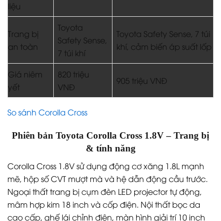
liệu
Toyota
Trang bị
Toyota Safety Sense, 7 túi
Safety Sense,
an toàn
khí, cảm biến áp suất lốp
7 túi khí
Giá niêm
820 triệu
905 triệu VNĐ
yết
VNĐ
So sánh Corolla Cross
Phiên bản Toyota Corolla Cross 1.8V – Trang bị
& tính năng
Corolla Cross 1.8V sử dụng động cơ xăng 1.8L mạnh
mẽ, hộp số CVT mượt mà và hệ dẫn động cầu trước.
Ngoại thất trang bị cụm đèn LED projector tự động,
mâm hợp kim 18 inch và cốp điện. Nội thất bọc da
cao cấp, ghế lái chỉnh điện, màn hình giải trí 10 inch