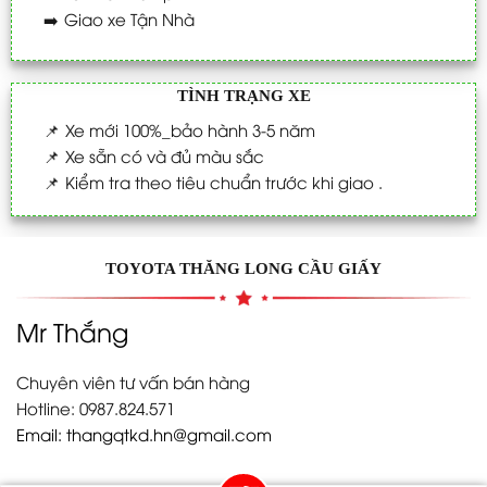
➡️
Giao xe Tận Nhà
TÌNH TRẠNG XE
📌
Xe mới 100%_bảo hành 3-5 năm
📌
Xe sẵn có và đủ màu sắc
📌
Kiểm tra theo tiêu chuẩn trước khi giao .
TOYOTA THĂNG LONG CẦU GIẤY
Mr Thắng
Chuyên viên tư vấn bán hàng
Hotline: 0987.824.571
Email:
thangqtkd.hn@gmail.com