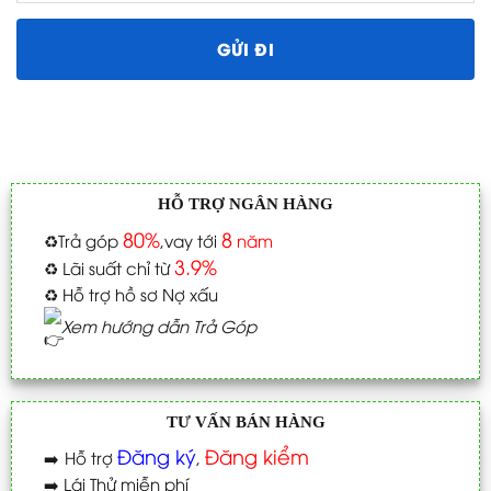
HỖ TRỢ NGÂN HÀNG
80%
8
♻️
Trả góp
,vay tới
năm
3.9%
♻️
Lãi suất chỉ từ
♻️
Hỗ trợ hồ sơ Nợ xấu
Xem hướng dẫn Trả Góp
TƯ VẤN BÁN HÀNG
Đăng ký
Đăng kiểm
➡️
Hỗ trợ
,
➡️
Lái Thử miễn phí