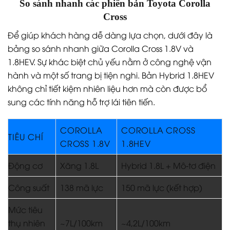
So sánh nhanh các phiên bản Toyota Corolla
Cross
Để giúp khách hàng dễ dàng lựa chọn, dưới đây là
bảng so sánh nhanh giữa Corolla Cross 1.8V và
1.8HEV. Sự khác biệt chủ yếu nằm ở công nghệ vận
hành và một số trang bị tiện nghi. Bản Hybrid 1.8HEV
không chỉ tiết kiệm nhiên liệu hơn mà còn được bổ
sung các tính năng hỗ trợ lái tiên tiến.
COROLLA
COROLLA CROSS
TIÊU CHÍ
CROSS 1.8V
1.8HEV
Động cơ
Xăng 1.8L
Hybrid 1.8L + Mô-tơ điện
Công suất
138 mã lực
150 mã lực (kết hợp)
Mức tiêu
thụ nhiên
~7L/100km
~4,2L/100km