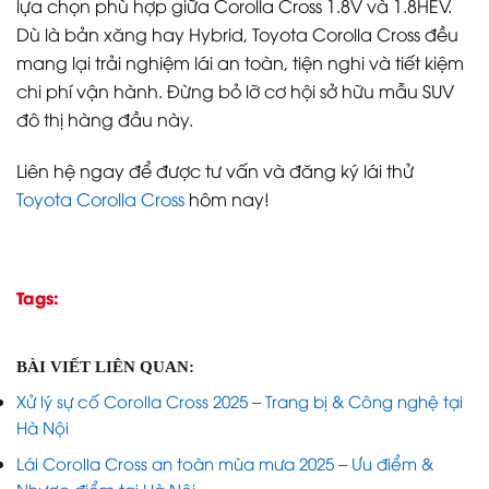
lựa chọn phù hợp giữa Corolla Cross 1.8V và 1.8HEV.
Dù là bản xăng hay Hybrid, Toyota Corolla Cross đều
mang lại trải nghiệm lái an toàn, tiện nghi và tiết kiệm
chi phí vận hành. Đừng bỏ lỡ cơ hội sở hữu mẫu SUV
đô thị hàng đầu này.
Liên hệ ngay để được tư vấn và đăng ký lái thử
Toyota Corolla Cross
hôm nay!
Tags:
BÀI VIẾT LIÊN QUAN:
Xử lý sự cố Corolla Cross 2025 – Trang bị & Công nghệ tại
Hà Nội
Lái Corolla Cross an toàn mùa mưa 2025 – Ưu điểm &