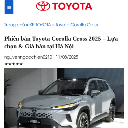
Skip
to
content
Trang chủ
»
XE TOYOTA
»
Toyota Corolla Cross
Phiên bản Toyota Corolla Cross 2025 – Lựa
chọn & Giá bán tại Hà Nội
nguyenngocchien0210 · 11/08/2025
★★★★★