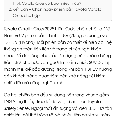
Corolla Cross có bao nhiêu màu?
Kết luận – Chọn ngay phiên bản Toyota Corolla
Cross phù hợp
Toyota Corolla Cross 2025 hiện được phân phối tại Việt
Nam với 2 phiên bản chính: 1.8V (động cơ xăng) và
1.8HEV (Hybrid). Mỗi phiên bản có thiết kế hiện đại, hệ
thống an toàn tiên tiến và trang bị tiện nghi khác
nhau để đáp ứng nhu cầu đa dạng của khách hàng.
Bản 1.8V phù hợp với người tìm kiếm chiếc SUV đô thị
mạnh mẽ, dễ bảo dưỡng, trong khi bản 1.8HEV hướng
đến khách hàng quan tâm đến khả năng tiết kiệm
nhiên liệu và công nghệ xanh.
Cả hai phiên bản đều sử dụng nền tảng khung gầm
TNGA, hệ thống treo tối ưu và gói an toàn Toyota
Safety Sense. Ngoại thất ấn tượng với đèn LED, lưới tản
nhiệt lớn, nội thất rộng rãi và nhiều tiện nghi như màn