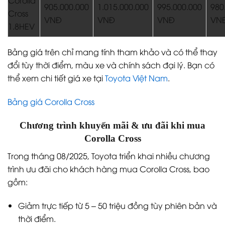
Corolla
905.000.000
1.015.000.000
995.000.000
980
Cross
VNĐ
VNĐ
VNĐ
VN
1.8HEV
Bảng giá trên chỉ mang tính tham khảo và có thể thay
đổi tùy thời điểm, màu xe và chính sách đại lý. Bạn có
thể xem chi tiết giá xe tại
Toyota Việt Nam
.
Bảng giá Corolla Cross
Chương trình khuyến mãi & ưu đãi khi mua
Corolla Cross
Trong tháng 08/2025, Toyota triển khai nhiều chương
trình ưu đãi cho khách hàng mua Corolla Cross, bao
gồm:
Giảm trực tiếp từ 5 – 50 triệu đồng tùy phiên bản và
thời điểm.