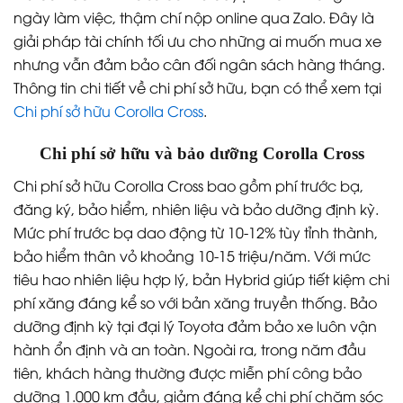
ngày làm việc, thậm chí nộp online qua Zalo. Đây là
giải pháp tài chính tối ưu cho những ai muốn mua xe
nhưng vẫn đảm bảo cân đối ngân sách hàng tháng.
Thông tin chi tiết về chi phí sở hữu, bạn có thể xem tại
Chi phí sở hữu Corolla Cross
.
Chi phí sở hữu và bảo dưỡng Corolla Cross
Chi phí sở hữu Corolla Cross bao gồm phí trước bạ,
đăng ký, bảo hiểm, nhiên liệu và bảo dưỡng định kỳ.
Mức phí trước bạ dao động từ 10-12% tùy tỉnh thành,
bảo hiểm thân vỏ khoảng 10-15 triệu/năm. Với mức
tiêu hao nhiên liệu hợp lý, bản Hybrid giúp tiết kiệm chi
phí xăng đáng kể so với bản xăng truyền thống. Bảo
dưỡng định kỳ tại đại lý Toyota đảm bảo xe luôn vận
hành ổn định và an toàn. Ngoài ra, trong năm đầu
tiên, khách hàng thường được miễn phí công bảo
dưỡng 1.000 km đầu, giảm đáng kể chi phí chăm sóc