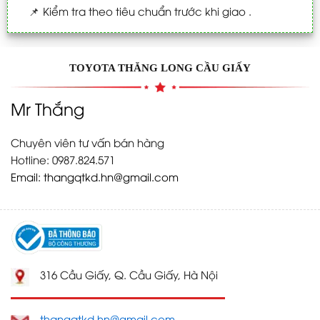
📌
Kiểm tra theo tiêu chuẩn trước khi giao .
TOYOTA THĂNG LONG CẦU GIẤY
Mr Thắng
Chuyên viên tư vấn bán hàng
Hotline: 0987.824.571
Email:
thangqtkd.hn@gmail.com
316 Cầu Giấy, Q. Cầu Giấy, Hà Nội
thangqtkd.hn@gmail.com