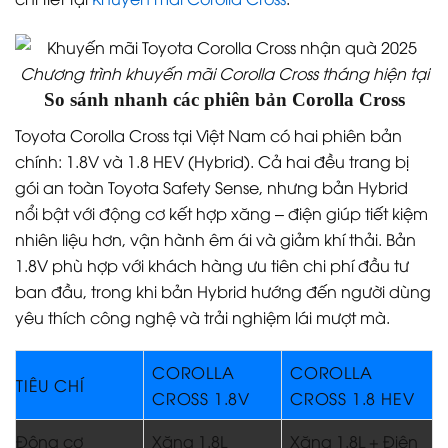
Chương trình khuyến mãi Corolla Cross tháng hiện tại
So sánh nhanh các phiên bản Corolla Cross
Toyota Corolla Cross tại Việt Nam có hai phiên bản
chính: 1.8V và 1.8 HEV (Hybrid). Cả hai đều trang bị
gói an toàn Toyota Safety Sense, nhưng bản Hybrid
nổi bật với động cơ kết hợp xăng – điện giúp tiết kiệm
nhiên liệu hơn, vận hành êm ái và giảm khí thải. Bản
1.8V phù hợp với khách hàng ưu tiên chi phí đầu tư
ban đầu, trong khi bản Hybrid hướng đến người dùng
yêu thích công nghệ và trải nghiệm lái mượt mà.
COROLLA
COROLLA
TIÊU CHÍ
CROSS 1.8V
CROSS 1.8 HEV
Động cơ
Xăng 1.8L
Xăng 1.8L + Điện