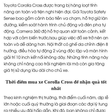
Toyota Corolla Cross được trang bị hàng loạt tính
năng an toàn và tiện nghi hiện đại. Gói Toyota Safety
Sense bao gồm cảnh báo tiền va chạm, hỗ trợ giữ làn
đường, kiểm soát hành trình chủ động và đèn pha tự
động. Camera 360 độ hỗ trợ quan sát toàn cảnh, kết
hợp với cảm biến trước/sau giúp việc đỗ xe trở nên an
toàn và dễ dàng hơn. Nội thất có ghế da chỉnh điện 8
hướng, điều hòa tự động 2 vùng độc lập và màn hình
giải trí 10 inch kết nối không dây. Những tính năng này
không chỉ nâng cao trải nghiệm lái mà còn gia tăng
giá trị sử dụng lâu dài cho chủ xe.
Thời điểm mua xe Corolla Cross để nhận quà tốt
nhất
Theo kinh nghiệm thị trường, thời điểm cuối năm, dịp lễ
lớn hoặc cuối quý thường là giai đoạn các đại lý tung
ra nhiều ưu đãi hấp dẫn. Khi đó, bạn không chỉ được