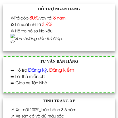
HỖ TRỢ NGÂN HÀNG
80%
8
♻️
Trả góp
,vay tới
năm
3.9%
♻️
Lãi suất chỉ từ
♻️
Hỗ trợ hồ sơ Nợ xấu
Xem hướng dẫn Trả Góp
TƯ VẤN BÁN HÀNG
Đăng ký
Đăng kiểm
➡️
Hỗ trợ
,
➡️
Lái Thử miễn phí
➡️
Giao xe Tận Nhà
TÌNH TRẠNG XE
📌
Xe mới 100%_bảo hành 3-5 năm
📌
Xe sẵn có và đủ màu sắc