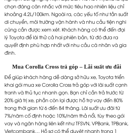
chọn đáng cân nhắc với mức tiêu hao nhiên liệu chỉ
khoảng 4.2L/100km. Ngoài ra, các yếu tố như tần suất
di chuyển, môi trường vận hành và nhu cầu tiện nghi
cũng cần được xem xét. Khách hàng có thể đến đại
lý Toyota để lái thử cả hai phiên bản, từ đó đưa ra
quyết định phù hợp nhất với nhu cầu cá nhân và gia
đình.
Mua Corolla Cross trả góp – Lãi suất ưu đãi
Để giúp khách hàng dễ dàng sở hữu xe, Toyota triển
khai gói mua xe Corolla Cross trả góp với lãi suất cạnh
tranh và thủ tục nhanh gọn. Bạn chỉ cần trả trước từ
20% giá trị xe, phần còn lại được hỗ trợ vay đến 80%
trong thời gian từ 6 đến 84 tháng. Lãi suất ưu đãi từ
7%/năm cố định hoặc 10%/năm thả nổi, tùy theo gói
vay và ngân hàng liên kết như TFSVN, VPBank, TPBank,
Vietcombank… Hồ sơ có thể duyệt nhanh trong 1