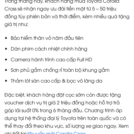
Trong tháng này, khách hàng mua Toyota Corolla
Cross sẽ nhận ngay ưu đãi tiền mặt từ 5 – 50 triệu
đồng tùy phiên bản và thời điểm, kèm nhiều quà tặng
giá trị như:
Bảo hiểm thân vỏ năm đầu tiên
Dán phim cách nhiệt chính hãng
Camera hành trình cao cấp Full HD
Sơn phủ gầm chống rỉ toàn bộ khung gầm
Thảm lót sàn cao cấp & bọc vô lăng da
Đặc biệt, khách hàng đặt cọc sớm còn được tặng
voucher dịch vụ trị giá 2 triệu đồng hoặc hỗ trợ trả
góp lãi suất 0% trong 6 tháng đầu. Chương trình áp
dụng tại hệ thống đại lý Toyota trên toàn quốc và có
thể thay đổi theo khu vực, số lượng xe giao ngay. Xem
chi tiết tại
Khuyến mãi Corolla Cross
.