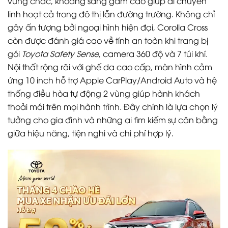
vững chắc, khoảng sáng gầm cao giúp di chuyển
linh hoạt cả trong đô thị lẫn đường trường. Không chỉ
gây ấn tượng bởi ngoại hình hiện đại, Corolla Cross
còn được đánh giá cao về tính an toàn khi trang bị
gói
Toyota Safety Sense
, camera 360 độ và 7 túi khí.
Nội thất rộng rãi với ghế da cao cấp, màn hình cảm
ứng 10 inch hỗ trợ Apple CarPlay/Android Auto và hệ
thống điều hòa tự động 2 vùng giúp hành khách
thoải mái trên mọi hành trình. Đây chính là lựa chọn lý
tưởng cho gia đình và những ai tìm kiếm sự cân bằng
giữa hiệu năng, tiện nghi và chi phí hợp lý.