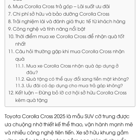
Mua Corolla Cross trả góp – Lãi suất ưu đãi
Chi phí sở hữu và bảo dưỡng Corolla Cross
Trải nghiệm lái và đánh giá thực tế từ khách hàng
Công nghệ và tính năng nổi bật
Thời điểm mua xe Corolla Cross để nhận quà tốt
nhất
Câu hỏi thường gặp khi mua Corolla Cross nhận
quà
Mua xe Corolla Cross nhận quà áp dụng ở
đâu?
Quà tặng có thể quy đổi sang tiền mặt không?
Ưu đãi có áp dụng cho mua trả góp không?
Kết luận – Đừng bỏ lỡ cơ hội sở hữu Corolla Cross
kèm quà tặng
Toyota Corolla Cross 2025 là mẫu SUV cỡ trung được
ưa chuộng nhờ thiết kế thể thao, vận hành mạnh mẽ
và nhiều công nghệ tiên tiến. Xe sở hữu khung gầm