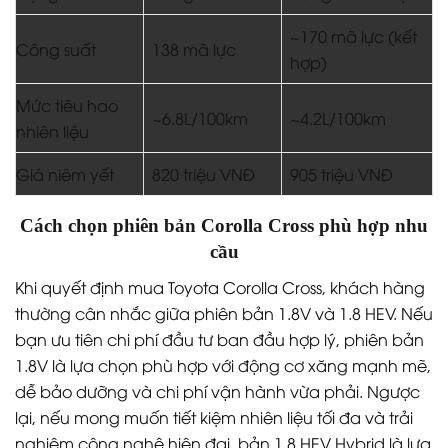
~170 mã lực (kết
Công suất
138 mã lực
hợp)
Mức tiêu hao
~6.8L/100km
~4.2L/100km
nhiên liệu
Giá niêm yết
820 triệu VNĐ
905 triệu VNĐ
Cách chọn phiên bản Corolla Cross phù hợp nhu
cầu
Khi quyết định mua Toyota Corolla Cross, khách hàng
thường cân nhắc giữa phiên bản 1.8V và 1.8 HEV. Nếu
bạn ưu tiên chi phí đầu tư ban đầu hợp lý, phiên bản
1.8V là lựa chọn phù hợp với động cơ xăng mạnh mẽ,
dễ bảo dưỡng và chi phí vận hành vừa phải. Ngược
lại, nếu mong muốn tiết kiệm nhiên liệu tối đa và trải
nghiệm công nghệ hiện đại, bản 1.8 HEV Hybrid là lựa