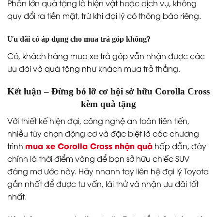
Phần lớn quà tặng là hiện vật hoặc dịch vụ, không
quy đổi ra tiền mặt, trừ khi đại lý có thông báo riêng.
Ưu đãi có áp dụng cho mua trả góp không?
Có, khách hàng mua xe trả góp vẫn nhận được các
ưu đãi và quà tặng như khách mua trả thẳng.
Kết luận – Đừng bỏ lỡ cơ hội sở hữu Corolla Cross
kèm quà tặng
Với thiết kế hiện đại, công nghệ an toàn tiên tiến,
nhiều tùy chọn động cơ và đặc biệt là các chương
mua xe Corolla Cross nhận quà
trình
hấp dẫn, đây
chính là thời điểm vàng để bạn sở hữu chiếc SUV
đáng mơ ước này. Hãy nhanh tay liên hệ đại lý Toyota
gần nhất để được tư vấn, lái thử và nhận ưu đãi tốt
nhất.