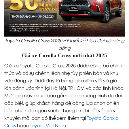
Toyota Corolla Cross 2025 với thiết kế hiện đại và năng
động
Giá xe Corolla Cross mới nhất 2025
Giá xe Toyota Corolla Cross 2025 được công bố chính
thức và có sự chênh lệch nhẹ tùy phiên bản và khu
vực đăng ký. Dưới đây là bảng giá niêm yết và giá
lăn bánh ước tính tại Hà Nội, TP.HCM và các tỉnh khác.
Mức giá này chưa bao gồm các chương trình ưu đãi
đặc biệt, giúp khách hàng dễ dàng lựa chọn phiên
bản phù hợp ngân sách. Thông tin chi tiết về giá và
khuyến mãi bạn có thể xem thêm tại
Toyota Corolla
Cross
hoặc
Toyota Việt Nam
.