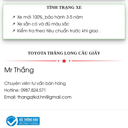
TÌNH TRẠNG XE
📌
Xe mới 100%_bảo hành 3-5 năm
📌
Xe sẵn có và đủ màu sắc
📌
Kiểm tra theo tiêu chuẩn trước khi giao .
TOYOTA THĂNG LONG CẦU GIẤY
Mr Thắng
Chuyên viên tư vấn bán hàng
Hotline: 0987.824.571
Email:
thangqtkd.hn@gmail.com