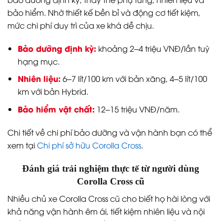
bảo dưỡng định kỳ, thay thế phụ tùng, nhiên liệu và
bảo hiểm. Nhờ thiết kế bền bỉ và động cơ tiết kiệm,
mức chi phí duy trì của xe khá dễ chịu.
Bảo dưỡng định kỳ:
khoảng 2–4 triệu VNĐ/lần tuỳ
hạng mục.
Nhiên liệu:
6–7 lít/100 km với bản xăng, 4–5 lít/100
km với bản Hybrid.
Bảo hiểm vật chất:
12–15 triệu VNĐ/năm.
Chi tiết về chi phí bảo dưỡng và vận hành bạn có thể
xem tại
Chi phí sở hữu Corolla Cross
.
Đánh giá trải nghiệm thực tế từ người dùng
Corolla Cross cũ
Nhiều chủ xe Corolla Cross cũ cho biết họ hài lòng với
khả năng vận hành êm ái, tiết kiệm nhiên liệu và nội