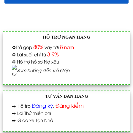
HỖ TRỢ NGÂN HÀNG
80%
8
♻️
Trả góp
,vay tới
năm
3.9%
♻️
Lãi suất chỉ từ
♻️
Hỗ trợ hồ sơ Nợ xấu
Xem hướng dẫn Trả Góp
TƯ VẤN BÁN HÀNG
Đăng ký
Đăng kiểm
➡️
Hỗ trợ
,
➡️
Lái Thử miễn phí
➡️
Giao xe Tận Nhà