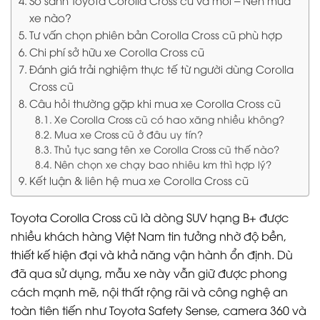
So sánh Toyota Corolla Cross cũ và mới – Nên mua
xe nào?
Tư vấn chọn phiên bản Corolla Cross cũ phù hợp
Chi phí sở hữu xe Corolla Cross cũ
Đánh giá trải nghiệm thực tế từ người dùng Corolla
Cross cũ
Câu hỏi thường gặp khi mua xe Corolla Cross cũ
Xe Corolla Cross cũ có hao xăng nhiều không?
Mua xe Cross cũ ở đâu uy tín?
Thủ tục sang tên xe Corolla Cross cũ thế nào?
Nên chọn xe chạy bao nhiêu km thì hợp lý?
Kết luận & liên hệ mua xe Corolla Cross cũ
Toyota Corolla Cross cũ là dòng SUV hạng B+ được
nhiều khách hàng Việt Nam tin tưởng nhờ độ bền,
thiết kế hiện đại và khả năng vận hành ổn định. Dù
đã qua sử dụng, mẫu xe này vẫn giữ được phong
cách mạnh mẽ, nội thất rộng rãi và công nghệ an
toàn tiên tiến như Toyota Safety Sense, camera 360 và