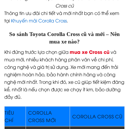
Cross cũ
Thông tin ưu đãi chi tiết và mới nhất bạn có thể xem
tại
Khuyến mãi Corolla Cross
.
So sánh Toyota Corolla Cross cũ và mới – Nên
mua xe nào?
mua xe Cross cũ
Khi đứng trước lựa chọn giữa
và
mua mới, nhiều khách hàng phân vân về chi phí,
công nghệ và giá trị sử dụng. Xe mới mang đến trải
nghiệm hoàn hảo, bảo hành chính hãng và công
nghệ mới nhất. Trong khi đó, xe cũ giúp tiết kiệm đáng
kể, nhất là nếu chọn được xe chạy ít km, bảo dưỡng
đầy đủ.
TIÊU
COROLLA
COROLLA CROSS CŨ
CHÍ
CROSS MỚI