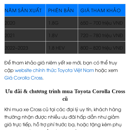
NĂM SẢN XUẤT
PHIÊN BẢN
GIÁ THAM KHẢO
2020
1.8G
650 – 700 triệu VNĐ
2021
1.8V
720 – 780 triệu VNĐ
2022–2023
1.8 HEV
800 – 820 triệu VNĐ
Để tham khảo giá niêm yết xe mới, bạn có thể truy
cập
website chính thức Toyota Việt Nam
hoặc xem
Giá Corolla Cross
.
Ưu đãi & chương trình mua Toyota Corolla Cross
cũ
Khi mua xe Cross cũ tại các đại lý uy tín, khách hàng
thường nhận được nhiều ưu đãi hấp dẫn như giảm
giá trực tiếp, hỗ trợ phí trước bạ, hoặc tặng kèm phụ