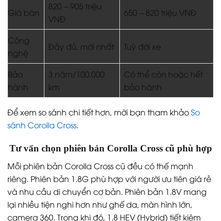
820 – 905 triệu
Giá bán
650 – 820 triệu VNĐ
VNĐ
Công
Đầy đủ, mới nhất
Tuỳ đời xe
nghệ
Bảo
3 năm/100.000
Có thể còn hoặc hết
hành
km
bảo hành
Để xem so sánh chi tiết hơn, mời bạn tham khảo
So
sánh Corolla Cross
.
Tư vấn chọn phiên bản Corolla Cross cũ phù hợp
Mỗi phiên bản Corolla Cross cũ đều có thế mạnh
riêng. Phiên bản 1.8G phù hợp với người ưu tiên giá rẻ
và nhu cầu di chuyển cơ bản. Phiên bản 1.8V mang
lại nhiều tiện nghi hơn như ghế da, màn hình lớn,
camera 360. Trong khi đó, 1.8 HEV (Hybrid) tiết kiệm