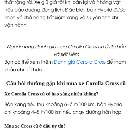
thất rộng rãi. Xe giữ giá tốt khi bán lại và ít hỏng vặt
nếu bảo dưỡng đúng lịch. Đặc biệt, bản Hybrid được
khen về khả năng tiết kiệm xăng và sự yên tĩnh khi
vận hành.
Người dùng đánh giá cao Corolla Cross cũ ở độ bền
và tiết kiệm
Bạn có thể xem thêm
Đánh giá Corolla Cross
để tham
khảo chi tiết hơn.
Câu hỏi thường gặp khi mua xe Corolla Cross cũ
Xe Corolla Cross cũ có hao xăng nhiều không?
Bản xăng tiêu thụ khoảng 6–7 lít/100 km, bản Hybrid
chỉ khoảng 4–5 lít/100 km nếu chạy đường hỗn hợp.
Mua xe Cross cũ ở đâu uy tín?