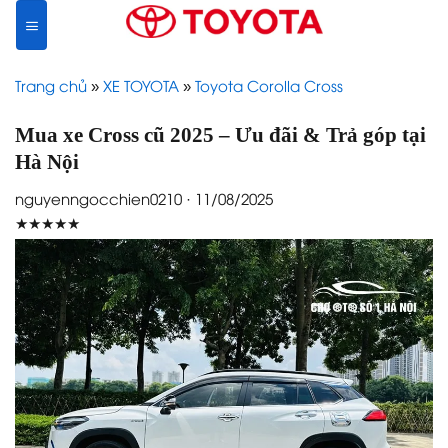
Skip
to
content
Trang chủ
»
XE TOYOTA
»
Toyota Corolla Cross
Mua xe Cross cũ 2025 – Ưu đãi & Trả góp tại
Hà Nội
nguyenngocchien0210 · 11/08/2025
★★★★★