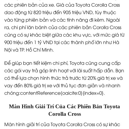
các phiên bản của xe. Giá của Toyota Corolla Cross
dao động từ 820 triệu đến 905 triệu VND, tùy thuộc
vào từng phiên bản và các tính năng đi kèm. Ngoài
ra, chi phí lăn bánh của các phiên bản Corolla Cross
cũng có sự khác biệt giữa các khu vực, với mức giá từ
900 triệu đến 1 tỷ VND tại các thành phố lớn như Hà
Nội và TP. Hồ Chí Minh.
Để giúp bạn tiết kiệm chi phí, Toyota cũng cung cấp
các gói vay trả góp linh hoạt với lãi suất hấp dẫn. Bạn
có thể lựa chọn hình thức trả trước từ 20% giá trị xe và
vay đến 80% giá trị xe với thủ tục đơn giản và nhanh
chóng:contentReference[oaicite:0]{index=0}.
Màn Hình Giải Trí Của Các Phiên Bản Toyota
Corolla Cross
Màn hình giải trí của Toyota Corolla Cross có sự khác