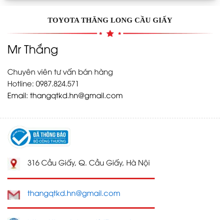
TOYOTA THĂNG LONG CẦU GIẤY
Mr Thắng
Chuyên viên tư vấn bán hàng
Hotline: 0987.824.571
Email:
thangqtkd.hn@gmail.com
316 Cầu Giấy, Q. Cầu Giấy, Hà Nội
thangqtkd.hn@gmail.com