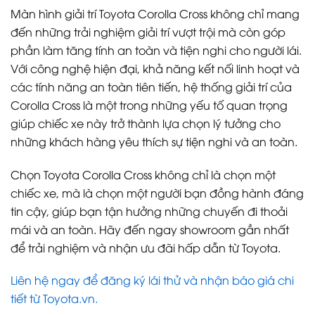
Màn hình giải trí Toyota Corolla Cross không chỉ mang
đến những trải nghiệm giải trí vượt trội mà còn góp
phần làm tăng tính an toàn và tiện nghi cho người lái.
Với công nghệ hiện đại, khả năng kết nối linh hoạt và
các tính năng an toàn tiên tiến, hệ thống giải trí của
Corolla Cross là một trong những yếu tố quan trọng
giúp chiếc xe này trở thành lựa chọn lý tưởng cho
những khách hàng yêu thích sự tiện nghi và an toàn.
Chọn Toyota Corolla Cross không chỉ là chọn một
chiếc xe, mà là chọn một người bạn đồng hành đáng
tin cậy, giúp bạn tận hưởng những chuyến đi thoải
mái và an toàn. Hãy đến ngay showroom gần nhất
để trải nghiệm và nhận ưu đãi hấp dẫn từ Toyota.
Liên hệ ngay để đăng ký lái thử và nhận báo giá chi
tiết từ Toyota.vn.