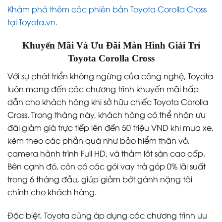
Khám phá thêm các phiên bản Toyota Corolla Cross
tại Toyota.vn.
Khuyến Mãi Và Ưu Đãi Màn Hình Giải Trí
Toyota Corolla Cross
Với sự phát triển không ngừng của công nghệ, Toyota
luôn mang đến các chương trình khuyến mãi hấp
dẫn cho khách hàng khi sở hữu chiếc Toyota Corolla
Cross. Trong tháng này, khách hàng có thể nhận ưu
đãi giảm giá trực tiếp lên đến 50 triệu VND khi mua xe,
kèm theo các phần quà như bảo hiểm thân vỏ,
camera hành trình Full HD, và thảm lót sàn cao cấp.
Bên cạnh đó, còn có các gói vay trả góp 0% lãi suất
trong 6 tháng đầu, giúp giảm bớt gánh nặng tài
chính cho khách hàng.
Đặc biệt, Toyota cũng áp dụng các chương trình ưu