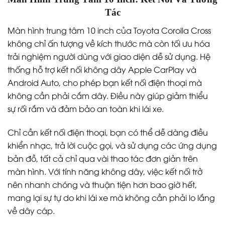
Tác
Màn hình trung tâm 10 inch của Toyota Corolla Cross
không chỉ ấn tượng về kích thước mà còn tối ưu hóa
trải nghiệm người dùng với giao diện dễ sử dụng. Hệ
thống hỗ trợ kết nối không dây Apple CarPlay và
Android Auto, cho phép bạn kết nối điện thoại mà
không cần phải cắm dây. Điều này giúp giảm thiểu
sự rối rắm và đảm bảo an toàn khi lái xe.
Chỉ cần kết nối điện thoại, bạn có thể dễ dàng điều
khiển nhạc, trả lời cuộc gọi, và sử dụng các ứng dụng
bản đồ, tất cả chỉ qua vài thao tác đơn giản trên
màn hình. Với tính năng không dây, việc kết nối trở
nên nhanh chóng và thuận tiện hơn bao giờ hết,
mang lại sự tự do khi lái xe mà không cần phải lo lắng
về dây cáp.