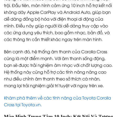
trội. Đầu tiên, màn hình cảm ứng 10 inch hỗ trợ kết nối
không dây Apple CarPlay và Android Auto, giúp bạn
dễ dàng đồng bộ hóa với điện thoại di động của
mình. Điều này giúp người lái dễ dàng truy cập vào
các ứng dụng yêu thích, bao gồm nhạc, bản đồ, và
các thông tin cần thiết khác ngay trên màn hình.
Bên cạnh đó, hệ thống âm thanh của Corolla Cross
cũng là một điểm mạnh. Với âm thanh sống động,
bạn sẽ được trải nghiệm âm nhạc với chất lượng cao.
Hệ thống này cũng hỗ trợ các tính năng nâng cao
như điều chỉnh âm thanh theo sở thích cá nhân,
mang lại trải nghiệm giải trí tuyệt vời ngay trên xe.
Khám phá thêm về các tính năng của Toyota Corolla
Cross tại Toyota.vn.
Màn Hình Trung Tâm 10 Inch: Kết Nối Và Tương