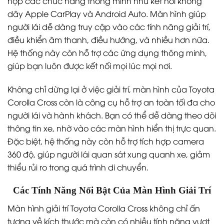
hợp các chức năng thông minh như kết nối không
dây Apple CarPlay và Android Auto. Màn hình giúp
người lái dễ dàng truy cập vào các tính năng giải trí,
điều khiển âm thanh, điều hướng, và nhiều hơn nữa.
Hệ thống này còn hỗ trợ các ứng dụng thông minh,
giúp bạn luôn được kết nối mọi lúc mọi nơi.
Không chỉ dừng lại ở việc giải trí, màn hình của Toyota
Corolla Cross còn là công cụ hỗ trợ an toàn tối đa cho
người lái và hành khách. Bạn có thể dễ dàng theo dõi
thông tin xe, nhờ vào các màn hình hiển thị trực quan.
Đặc biệt, hệ thống này còn hỗ trợ tích hợp camera
360 độ, giúp người lái quan sát xung quanh xe, giảm
thiểu rủi ro trong quá trình di chuyển.
Các Tính Năng Nổi Bật Của Màn Hình Giải Trí
Màn hình giải trí Toyota Corolla Cross không chỉ ấn
tượng về kích thước mà còn có nhiều tính năng vượt