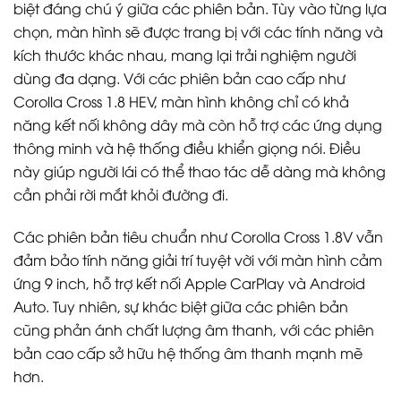
biệt đáng chú ý giữa các phiên bản. Tùy vào từng lựa
chọn, màn hình sẽ được trang bị với các tính năng và
kích thước khác nhau, mang lại trải nghiệm người
dùng đa dạng. Với các phiên bản cao cấp như
Corolla Cross 1.8 HEV, màn hình không chỉ có khả
năng kết nối không dây mà còn hỗ trợ các ứng dụng
thông minh và hệ thống điều khiển giọng nói. Điều
này giúp người lái có thể thao tác dễ dàng mà không
cần phải rời mắt khỏi đường đi.
Các phiên bản tiêu chuẩn như Corolla Cross 1.8V vẫn
đảm bảo tính năng giải trí tuyệt vời với màn hình cảm
ứng 9 inch, hỗ trợ kết nối Apple CarPlay và Android
Auto. Tuy nhiên, sự khác biệt giữa các phiên bản
cũng phản ánh chất lượng âm thanh, với các phiên
bản cao cấp sở hữu hệ thống âm thanh mạnh mẽ
hơn.