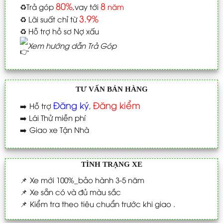
80%
8
♻️
Trả góp
,vay tới
năm
3.9%
♻️
Lãi suất chỉ từ
♻️
Hỗ trợ hồ sơ Nợ xấu
Xem hướng dẫn Trả Góp
TƯ VẤN BÁN HÀNG
Đăng ký
Đăng kiểm
➡️
Hỗ trợ
,
➡️
Lái Thử miễn phí
➡️
Giao xe Tận Nhà
TÌNH TRẠNG XE
📌
Xe mới 100%_bảo hành 3-5 năm
📌
Xe sẵn có và đủ màu sắc
📌
Kiểm tra theo tiêu chuẩn trước khi giao .