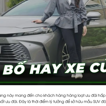
ng này mang đến cho khách hàng hàng loạt ưu đãi hấp d
ất ưu đãi. Đây là thời điểm lý tưởng để sở hữu mẫu SUV đô th