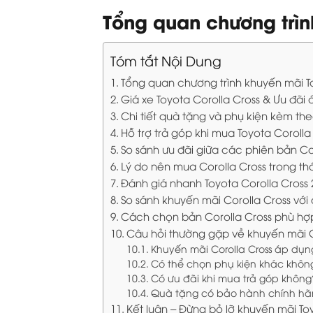
Tổng quan chương trìn
Tóm tắt Nội Dung
Tổng quan chương trình khuyến mãi T
Giá xe Toyota Corolla Cross & Ưu đãi
Chi tiết quà tặng và phụ kiện kèm th
Hỗ trợ trả góp khi mua Toyota Corolla
So sánh ưu đãi giữa các phiên bản Co
Lý do nên mua Corolla Cross trong t
Đánh giá nhanh Toyota Corolla Cross 
So sánh khuyến mãi Corolla Cross với 
Cách chọn bản Corolla Cross phù hợ
Câu hỏi thường gặp về khuyến mãi C
Khuyến mãi Corolla Cross áp dụng
Có thể chọn phụ kiện khác khôn
Có ưu đãi khi mua trả góp không
Quà tặng có bảo hành chính hã
Kết luận – Đừng bỏ lỡ khuyến mãi To