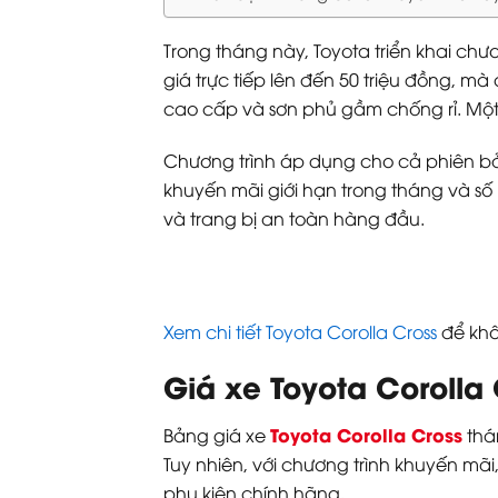
Trong tháng này, Toyota triển khai chư
giá trực tiếp lên đến 50 triệu đồng, 
cao cấp và sơn phủ gầm chống rỉ. Một 
Chương trình áp dụng cho cả phiên bả
khuyến mãi giới hạn trong tháng và số lư
và trang bị an toàn hàng đầu.
Xem chi tiết Toyota Corolla Cross
để khô
Giá xe Toyota Corolla
Toyota Corolla Cross
Bảng giá xe
thán
Tuy nhiên, với chương trình khuyến mãi
phụ kiện chính hãng.