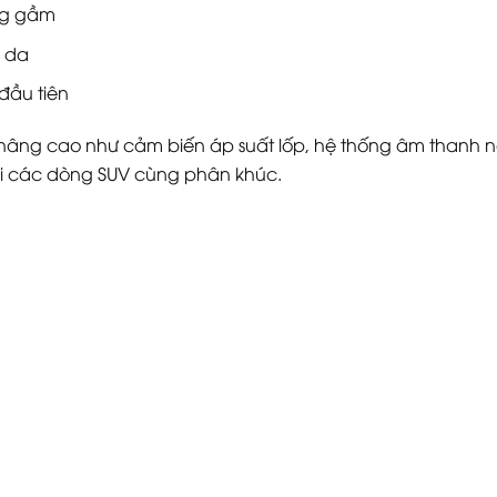
ng gầm
g da
đầu tiên
ện nâng cao như cảm biến áp suất lốp, hệ thống âm than
với các dòng SUV cùng phân khúc.