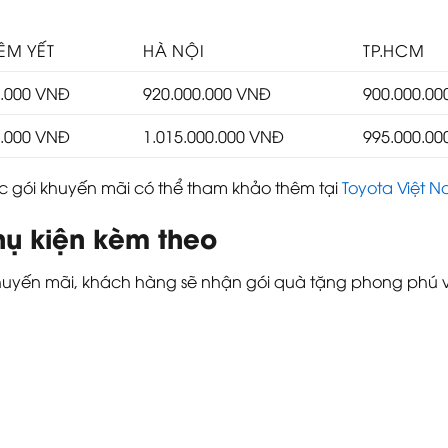
ÊM YẾT
HÀ NỘI
TP.HCM
0.000 VNĐ
920.000.000 VNĐ
900.000.0
0.000 VNĐ
1.015.000.000 VNĐ
995.000.0
các gói khuyến mãi có thể tham khảo thêm tại
Toyota Việt 
hụ kiện kèm theo
khuyến mãi, khách hàng sẽ nhận gói quà tặng phong phú v