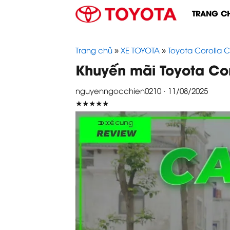
Skip
TRANG C
to
content
Trang chủ
»
XE TOYOTA
»
Toyota Corolla C
Khuyến mãi Toyota Cor
nguyenngocchien0210 · 11/08/2025
★★★★★