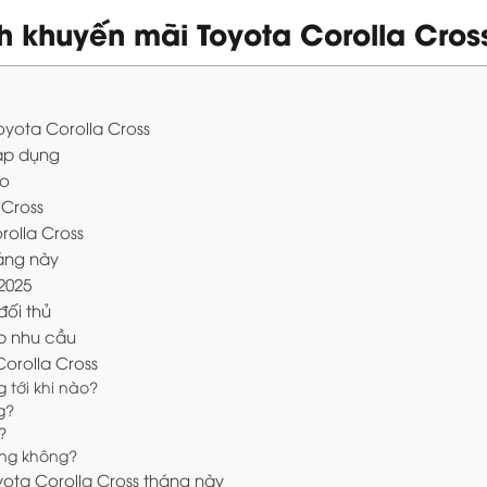
h khuyến mãi Toyota Corolla Cros
oyota Corolla Cross
 áp dụng
eo
 Cross
rolla Cross
háng này
2025
đối thủ
p nhu cầu
orolla Cross
 tới khi nào?
g?
?
ng không?
yota Corolla Cross tháng này