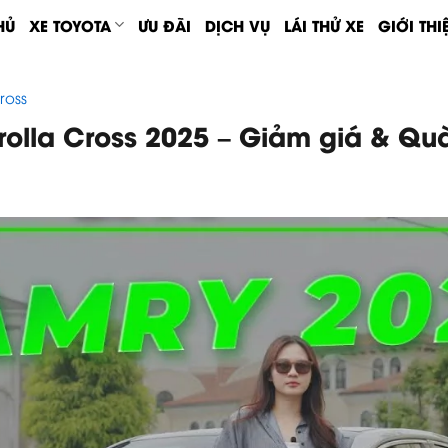
HỦ
XE TOYOTA
ƯU ĐÃI
DỊCH VỤ
LÁI THỬ XE
GIỚI THI
ross
olla Cross 2025 – Giảm giá & Quà