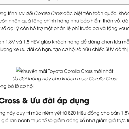
ơng trình
ưu đãi Corolla Cross
đặc biệt trên toàn quốc. Kh
mà còn nhận quà tặng chính hãng như bảo hiểm thân vỏ, d
số đại lý còn hỗ trợ một phần lệ phí trước bạ và tặng vo
n 1.8V và 1.8 HEV, giúp khách hàng dễ dàng chọn lựa mẫ
ợng xe ưu đãi có hạn, tạo cơ hội sở hữu chiếc SUV đô thị ti
Ưu đãi tháng này cho khách mua Corolla Cross
ng bỏ lỡ cơ hội.
 Cross & Ưu đãi áp dụng
g này duy trì mức niêm yết từ 820 triệu đồng cho bản 1.8V
, giá lăn bánh thực tế sẽ giảm đáng kể nhờ giảm giá trực t