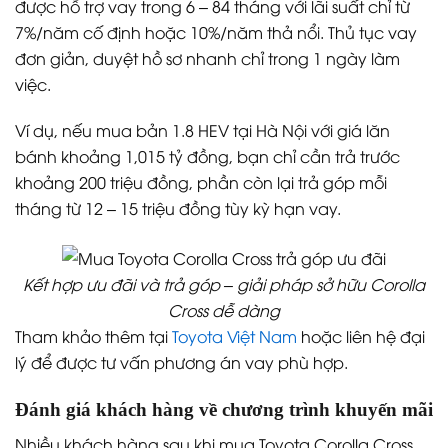
được hỗ trợ vay trong 6 – 84 tháng với lãi suất chỉ từ
7%/năm cố định hoặc 10%/năm thả nổi. Thủ tục vay
đơn giản, duyệt hồ sơ nhanh chỉ trong 1 ngày làm
việc.
Ví dụ, nếu mua bản 1.8 HEV tại Hà Nội với giá lăn
bánh khoảng 1,015 tỷ đồng, bạn chỉ cần trả trước
khoảng 200 triệu đồng, phần còn lại trả góp mỗi
tháng từ 12 – 15 triệu đồng tùy kỳ hạn vay.
Kết hợp ưu đãi và trả góp – giải pháp sở hữu Corolla
Cross dễ dàng
Tham khảo thêm tại
Toyota Việt Nam
hoặc liên hệ đại
lý để được tư vấn phương án vay phù hợp.
Đánh giá khách hàng về chương trình khuyến mãi
Nhiều khách hàng sau khi mua Toyota Corolla Cross