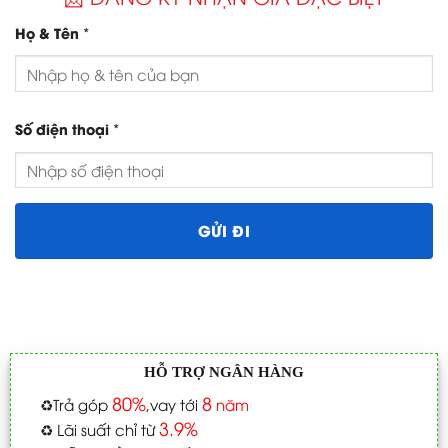
*
Họ & Tên
*
Số điện thoại
HỖ TRỢ NGÂN HÀNG
80%
8
♻️
Trả góp
,vay tới
năm
3.9%
♻️
Lãi suất chỉ từ