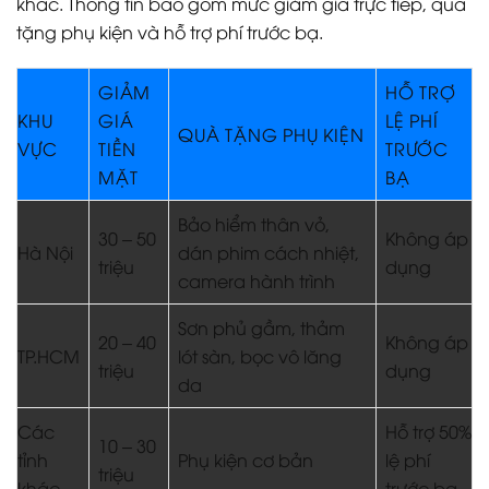
khác. Thông tin bao gồm mức giảm giá trực tiếp, quà
tặng phụ kiện và hỗ trợ phí trước bạ.
GIẢM
HỖ TRỢ
KHU
GIÁ
LỆ PHÍ
QUÀ TẶNG PHỤ KIỆN
VỰC
TIỀN
TRƯỚC
MẶT
BẠ
Bảo hiểm thân vỏ,
30 – 50
Không áp
Hà Nội
dán phim cách nhiệt,
triệu
dụng
camera hành trình
Sơn phủ gầm, thảm
20 – 40
Không áp
TP.HCM
lót sàn, bọc vô lăng
triệu
dụng
da
Các
Hỗ trợ 50%
10 – 30
tỉnh
Phụ kiện cơ bản
lệ phí
triệu
khác
trước bạ