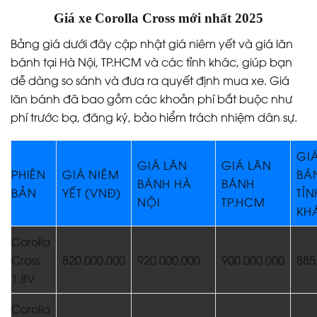
Giá xe Corolla Cross mới nhất 2025
Bảng giá dưới đây cập nhật giá niêm yết và giá lăn
bánh tại Hà Nội, TP.HCM và các tỉnh khác, giúp bạn
dễ dàng so sánh và đưa ra quyết định mua xe. Giá
lăn bánh đã bao gồm các khoản phí bắt buộc như
phí trước bạ, đăng ký, bảo hiểm trách nhiệm dân sự.
GI
GIÁ LĂN
GIÁ LĂN
PHIÊN
GIÁ NIÊM
BÁ
BÁNH HÀ
BÁNH
BẢN
YẾT (VNĐ)
TỈN
NỘI
TP.HCM
KH
Corolla
Cross
820.000.000
920.000.000
900.000.000
885
1.8V
Corolla