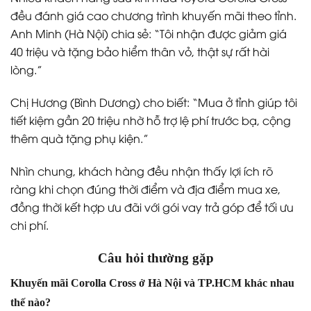
đều đánh giá cao chương trình khuyến mãi theo tỉnh.
Anh Minh (Hà Nội) chia sẻ: “Tôi nhận được giảm giá
40 triệu và tặng bảo hiểm thân vỏ, thật sự rất hài
lòng.”
Chị Hương (Bình Dương) cho biết: “Mua ở tỉnh giúp tôi
tiết kiệm gần 20 triệu nhờ hỗ trợ lệ phí trước bạ, cộng
thêm quà tặng phụ kiện.”
Nhìn chung, khách hàng đều nhận thấy lợi ích rõ
ràng khi chọn đúng thời điểm và địa điểm mua xe,
đồng thời kết hợp ưu đãi với gói vay trả góp để tối ưu
chi phí.
Câu hỏi thường gặp
Khuyến mãi Corolla Cross ở Hà Nội và TP.HCM khác nhau
thế nào?