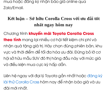
mua hoặc đăng ký nhận báo giá online qua
Zalo/Email.
Kết luận – Sở hữu Corolla Cross với ưu đãi tốt
nhất ngay hôm nay
khuyến mãi Toyota Corolla Cross
Chương trình
theo tỉnh
mang lại nhiều cơ hội tiết kiệm chi phí và
nhận quà tặng giá trị. Hãy chọn đúng phiên bản, khu
vực và thời điểm để tối đa hóa ưu đãi. Đừng bỏ lỡ cơ
hội sở hữu mẫu SUV đô thị hàng đầu này với mức giá
và điều kiện mua cực kỳ hấp dẫn.
Liên hệ ngay với đại lý Toyota gần nhất hoặc
đăng ký
lái thử Corolla Cross
hôm nay để nhận báo giá và ưu
đãi mới nhất.