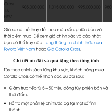
Cross
905.000.000
1.015.000.000
995.000.000
980
1.8
HEV
Giá xe có thể thay đổi theo màu sắc, phiên bản và
thời điểm mua. Để xem giá chính xác và cập nhật,
bạn có thể truy cập
trang thông tin chính thức của
Toyota Việt Nam
hoặc
Giá Corolla Cross
.
Chi tiết ưu đãi và quà tặng theo từng tỉnh
Tùy theo chính sách từng khu vực, khách hàng mua
Corolla Cross có thể nhận các ưu đãi sau:
Giảm trực tiếp từ 5 – 50 triệu đồng tùy phiên bản và
thời điểm.
Hỗ trợ một phần lệ phí trước bạ tại một số tỉnh
thành.