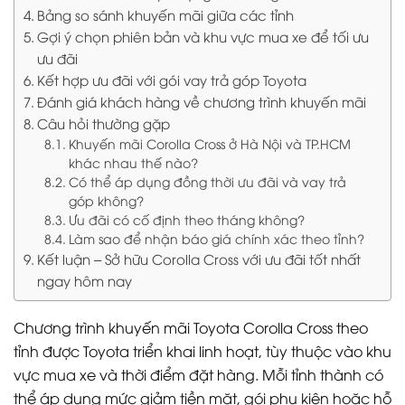
Bảng so sánh khuyến mãi giữa các tỉnh
Gợi ý chọn phiên bản và khu vực mua xe để tối ưu
ưu đãi
Kết hợp ưu đãi với gói vay trả góp Toyota
Đánh giá khách hàng về chương trình khuyến mãi
Câu hỏi thường gặp
Khuyến mãi Corolla Cross ở Hà Nội và TP.HCM
khác nhau thế nào?
Có thể áp dụng đồng thời ưu đãi và vay trả
góp không?
Ưu đãi có cố định theo tháng không?
Làm sao để nhận báo giá chính xác theo tỉnh?
Kết luận – Sở hữu Corolla Cross với ưu đãi tốt nhất
ngay hôm nay
Chương trình khuyến mãi Toyota Corolla Cross theo
tỉnh được Toyota triển khai linh hoạt, tùy thuộc vào khu
vực mua xe và thời điểm đặt hàng. Mỗi tỉnh thành có
thể áp dụng mức giảm tiền mặt, gói phụ kiện hoặc hỗ