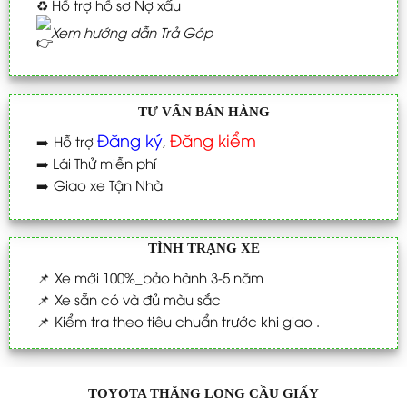
♻️
Hỗ trợ hồ sơ Nợ xấu
Xem hướng dẫn Trả Góp
TƯ VẤN BÁN HÀNG
Đăng ký
Đăng kiểm
➡️
Hỗ trợ
,
➡️
Lái Thử miễn phí
➡️
Giao xe Tận Nhà
TÌNH TRẠNG XE
📌
Xe mới 100%_bảo hành 3-5 năm
📌
Xe sẵn có và đủ màu sắc
📌
Kiểm tra theo tiêu chuẩn trước khi giao .
TOYOTA THĂNG LONG CẦU GIẤY