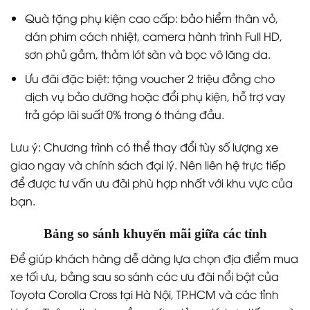
Quà tặng phụ kiện cao cấp: bảo hiểm thân vỏ,
dán phim cách nhiệt, camera hành trình Full HD,
sơn phủ gầm, thảm lót sàn và bọc vô lăng da.
Ưu đãi đặc biệt: tặng voucher 2 triệu đồng cho
dịch vụ bảo dưỡng hoặc đổi phụ kiện, hỗ trợ vay
trả góp lãi suất 0% trong 6 tháng đầu.
Lưu ý: Chương trình có thể thay đổi tùy số lượng xe
giao ngay và chính sách đại lý. Nên liên hệ trực tiếp
để được tư vấn ưu đãi phù hợp nhất với khu vực của
bạn.
Bảng so sánh khuyến mãi giữa các tỉnh
Để giúp khách hàng dễ dàng lựa chọn địa điểm mua
xe tối ưu, bảng sau so sánh các ưu đãi nổi bật của
Toyota Corolla Cross tại Hà Nội, TP.HCM và các tỉnh