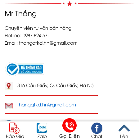
Mr Thắng
Chuyên viên tư vấn bán hàng
Hotline: 0987.824.571
Email:
thangqtkd.hn@gmail.com
316 Cầu Giấy, Q. Cầu Giấy, Hà Nội
thangqtkd.hn@gmail.com
https://toyotahanoi247.com/
Gọi Điện
Báo Giá
Zalo
Chat
Lên