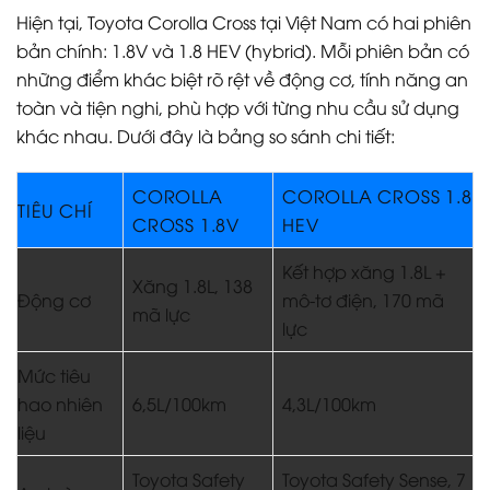
Hiện tại, Toyota Corolla Cross tại Việt Nam có hai phiên
bản chính: 1.8V và 1.8 HEV (hybrid). Mỗi phiên bản có
những điểm khác biệt rõ rệt về động cơ, tính năng an
toàn và tiện nghi, phù hợp với từng nhu cầu sử dụng
khác nhau. Dưới đây là bảng so sánh chi tiết:
COROLLA
COROLLA CROSS 1.8
TIÊU CHÍ
CROSS 1.8V
HEV
Kết hợp xăng 1.8L +
Xăng 1.8L, 138
Động cơ
mô-tơ điện, 170 mã
mã lực
lực
Mức tiêu
hao nhiên
6,5L/100km
4,3L/100km
liệu
Toyota Safety
Toyota Safety Sense, 7