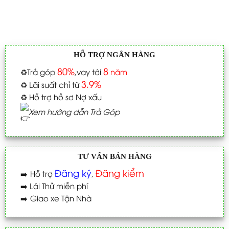
HỖ TRỢ NGÂN HÀNG
80%
8
♻️
Trả góp
,vay tới
năm
3.9%
♻️
Lãi suất chỉ từ
♻️
Hỗ trợ hồ sơ Nợ xấu
Xem hướng dẫn Trả Góp
TƯ VẤN BÁN HÀNG
Đăng ký
Đăng kiểm
➡️
Hỗ trợ
,
➡️
Lái Thử miễn phí
➡️
Giao xe Tận Nhà