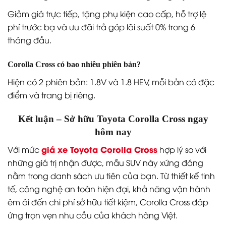
Giảm giá trực tiếp, tặng phụ kiện cao cấp, hỗ trợ lệ
phí trước bạ và ưu đãi trả góp lãi suất 0% trong 6
tháng đầu.
Corolla Cross có bao nhiêu phiên bản?
Hiện có 2 phiên bản: 1.8V và 1.8 HEV, mỗi bản có đặc
điểm và trang bị riêng.
Kết luận – Sở hữu Toyota Corolla Cross ngay
hôm nay
giá xe Toyota Corolla Cross
Với mức
hợp lý so với
những giá trị nhận được, mẫu SUV này xứng đáng
nằm trong danh sách ưu tiên của bạn. Từ thiết kế tinh
tế, công nghệ an toàn hiện đại, khả năng vận hành
êm ái đến chi phí sở hữu tiết kiệm, Corolla Cross đáp
ứng trọn vẹn nhu cầu của khách hàng Việt.