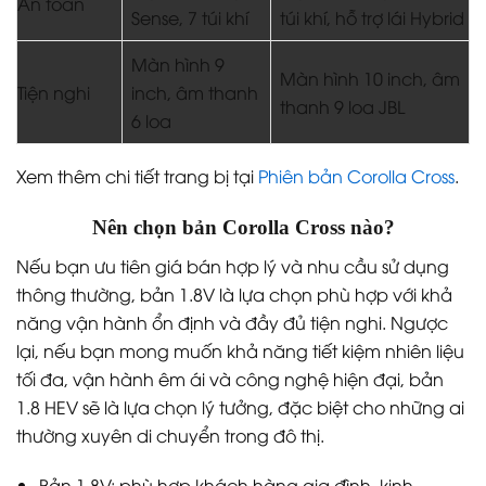
An toàn
Sense, 7 túi khí
túi khí, hỗ trợ lái Hybrid
Màn hình 9
Màn hình 10 inch, âm
Tiện nghi
inch, âm thanh
thanh 9 loa JBL
6 loa
Xem thêm chi tiết trang bị tại
Phiên bản Corolla Cross
.
Nên chọn bản Corolla Cross nào?
Nếu bạn ưu tiên giá bán hợp lý và nhu cầu sử dụng
thông thường, bản 1.8V là lựa chọn phù hợp với khả
năng vận hành ổn định và đầy đủ tiện nghi. Ngược
lại, nếu bạn mong muốn khả năng tiết kiệm nhiên liệu
tối đa, vận hành êm ái và công nghệ hiện đại, bản
1.8 HEV sẽ là lựa chọn lý tưởng, đặc biệt cho những ai
thường xuyên di chuyển trong đô thị.
Bản 1.8V: phù hợp khách hàng gia đình, kinh