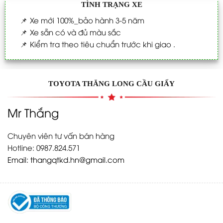
TÌNH TRẠNG XE
📌
Xe mới 100%_bảo hành 3-5 năm
📌
Xe sẵn có và đủ màu sắc
📌
Kiểm tra theo tiêu chuẩn trước khi giao .
TOYOTA THĂNG LONG CẦU GIẤY
Mr Thắng
Chuyên viên tư vấn bán hàng
Hotline: 0987.824.571
Email:
thangqtkd.hn@gmail.com