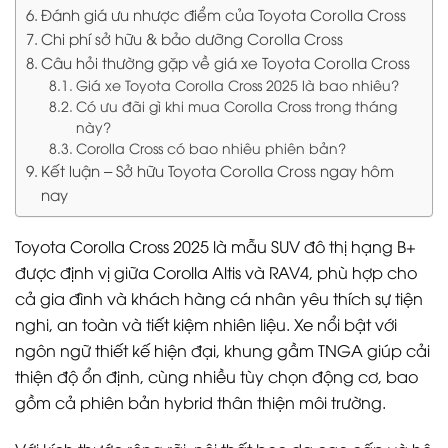
Đánh giá ưu nhược điểm của Toyota Corolla Cross
Chi phí sở hữu & bảo dưỡng Corolla Cross
Câu hỏi thường gặp về giá xe Toyota Corolla Cross
Giá xe Toyota Corolla Cross 2025 là bao nhiêu?
Có ưu đãi gì khi mua Corolla Cross trong tháng
này?
Corolla Cross có bao nhiêu phiên bản?
Kết luận – Sở hữu Toyota Corolla Cross ngay hôm
nay
Toyota Corolla Cross 2025 là mẫu SUV đô thị hạng B+
được định vị giữa Corolla Altis và RAV4, phù hợp cho
cả gia đình và khách hàng cá nhân yêu thích sự tiện
nghi, an toàn và tiết kiệm nhiên liệu. Xe nổi bật với
ngôn ngữ thiết kế hiện đại, khung gầm TNGA giúp cải
thiện độ ổn định, cùng nhiều tùy chọn động cơ, bao
gồm cả phiên bản hybrid thân thiện môi trường.