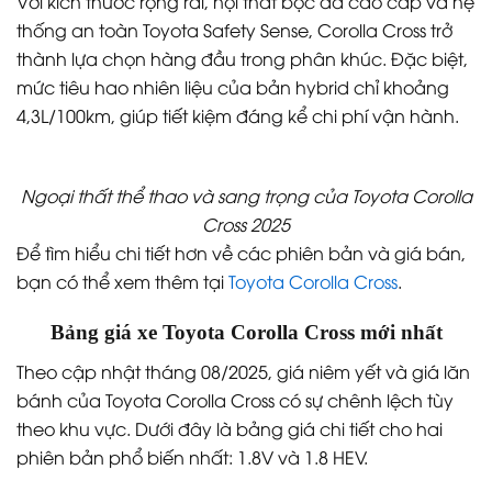
Với kích thước rộng rãi, nội thất bọc da cao cấp và hệ
thống an toàn Toyota Safety Sense, Corolla Cross trở
thành lựa chọn hàng đầu trong phân khúc. Đặc biệt,
mức tiêu hao nhiên liệu của bản hybrid chỉ khoảng
4,3L/100km, giúp tiết kiệm đáng kể chi phí vận hành.
Ngoại thất thể thao và sang trọng của Toyota Corolla
Cross 2025
Để tìm hiểu chi tiết hơn về các phiên bản và giá bán,
bạn có thể xem thêm tại
Toyota Corolla Cross
.
Bảng giá xe Toyota Corolla Cross mới nhất
Theo cập nhật tháng 08/2025, giá niêm yết và giá lăn
bánh của Toyota Corolla Cross có sự chênh lệch tùy
theo khu vực. Dưới đây là bảng giá chi tiết cho hai
phiên bản phổ biến nhất: 1.8V và 1.8 HEV.