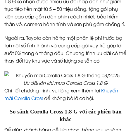
1.8 G sẽ nhận được nhiều ưu đãi hấp dẫn như giảm
trực tiếp tiền mặt từ 5 – 50 triệu đồng, tặng gói phụ
kiện cao cấp gồm dán phim cách nhiệt, bảo hiểm
thân vỏ, camera hành trình và sơn phủ gầm chống rỉ.
Ngoài ra, Toyota còn hỗ trợ một phần lệ phí trước bạ
tại một số tỉnh thành và cung cấp gói vay trả góp lãi
suất 0% trong 6 tháng đầu. Chương trình ưu đãi có thể
thay đổi tùy khu vực và số lượng xe sẵn có.
Ưu đãi lớn khi mua Corolla Cross 1.8 G
Chi tiết chương trình, vui lòng xem thêm tại
Khuyến
mãi Corolla Cross
để không bỏ lỡ cơ hội.
So sánh Corolla Cross 1.8 G với các phiên bản
khác
Để giúp khách hàng dễ lựa chọn, bảng sau so sánh