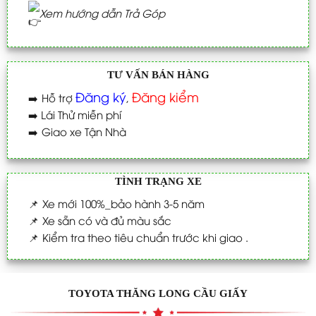
Xem hướng dẫn Trả Góp
TƯ VẤN BÁN HÀNG
Đăng ký
Đăng kiểm
➡️
Hỗ trợ
,
➡️
Lái Thử miễn phí
➡️
Giao xe Tận Nhà
TÌNH TRẠNG XE
📌
Xe mới 100%_bảo hành 3-5 năm
📌
Xe sẵn có và đủ màu sắc
📌
Kiểm tra theo tiêu chuẩn trước khi giao .
TOYOTA THĂNG LONG CẦU GIẤY