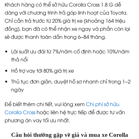
Khách hàng có thể sở hữu Corolla Cross 1.8 G dễ
dàng với chương trình trả góp linh hoạt của Toyota.
Chỉ cần trả trước từ 20% giá trị xe (khoảng 164 triệu
đồng), bạn đã có thể nhận xe ngay và phần còn lại
sẽ được thanh toán dần trong 6–84 tháng.
Lãi suất ưu đãi từ 7%/năm cố định hoặc 10%/năm
thả nổi
Hỗ trợ vay tới 80% giá trị xe
Thủ tục đơn giản, duyệt hồ sơ nhanh chỉ trong 1–2
ngày
Để biết thêm chi tiết, vui lòng xem
Chi phí sở hữu
Corolla Cross
hoặc liên hệ trực tiếp để được tư vấn
phương án vay tối ưu nhất.
Câu hỏi thường gặp về giá và mua xe Corolla