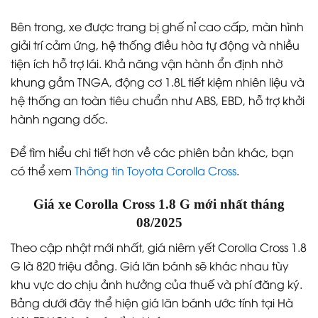
Bên trong, xe được trang bị ghế nỉ cao cấp, màn hình
giải trí cảm ứng, hệ thống điều hòa tự động và nhiều
tiện ích hỗ trợ lái. Khả năng vận hành ổn định nhờ
khung gầm TNGA, động cơ 1.8L tiết kiệm nhiên liệu và
hệ thống an toàn tiêu chuẩn như ABS, EBD, hỗ trợ khởi
hành ngang dốc.
Để tìm hiểu chi tiết hơn về các phiên bản khác, bạn
có thể xem
Thông tin Toyota Corolla Cross
.
Giá xe Corolla Cross 1.8 G mới nhất tháng
08/2025
Theo cập nhật mới nhất, giá niêm yết Corolla Cross 1.8
G là 820 triệu đồng. Giá lăn bánh sẽ khác nhau tùy
khu vực do chịu ảnh hưởng của thuế và phí đăng ký.
Bảng dưới đây thể hiện giá lăn bánh ước tính tại Hà