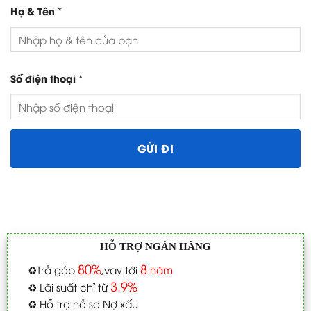
*
Họ & Tên
*
Số điện thoại
HỖ TRỢ NGÂN HÀNG
80%
8
♻️
Trả góp
,vay tới
năm
3.9%
♻️
Lãi suất chỉ từ
♻️
Hỗ trợ hồ sơ Nợ xấu