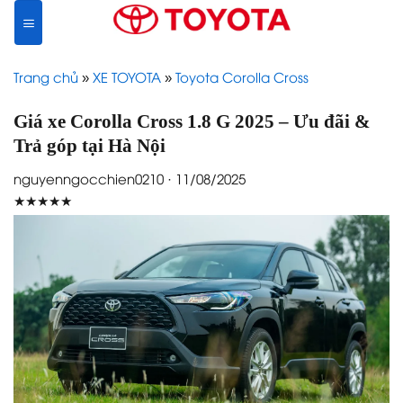
Skip
to
content
Trang chủ
»
XE TOYOTA
»
Toyota Corolla Cross
Giá xe Corolla Cross 1.8 G 2025 – Ưu đãi &
Trả góp tại Hà Nội
nguyenngocchien0210 · 11/08/2025
★★★★★