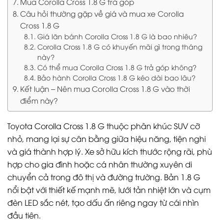
Mua Corolla Cross 1.8 G trả góp
Câu hỏi thường gặp về giá và mua xe Corolla
Cross 1.8 G
Giá lăn bánh Corolla Cross 1.8 G là bao nhiêu?
Corolla Cross 1.8 G có khuyến mãi gì trong tháng
này?
Có thể mua Corolla Cross 1.8 G trả góp không?
Bảo hành Corolla Cross 1.8 G kéo dài bao lâu?
Kết luận – Nên mua Corolla Cross 1.8 G vào thời
điểm này?
Toyota Corolla Cross 1.8 G thuộc phân khúc SUV cỡ
nhỏ, mang lại sự cân bằng giữa hiệu năng, tiện nghi
và giá thành hợp lý. Xe sở hữu kích thước rộng rãi, phù
hợp cho gia đình hoặc cá nhân thường xuyên di
chuyển cả trong đô thị và đường trường. Bản 1.8 G
nổi bật với thiết kế mạnh mẽ, lưới tản nhiệt lớn và cụm
đèn LED sắc nét, tạo dấu ấn riêng ngay từ cái nhìn
đầu tiên.