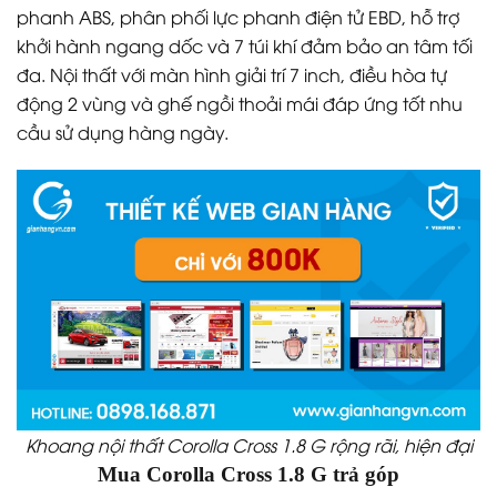
phanh ABS, phân phối lực phanh điện tử EBD, hỗ trợ
khởi hành ngang dốc và 7 túi khí đảm bảo an tâm tối
đa. Nội thất với màn hình giải trí 7 inch, điều hòa tự
động 2 vùng và ghế ngồi thoải mái đáp ứng tốt nhu
cầu sử dụng hàng ngày.
Khoang nội thất Corolla Cross 1.8 G rộng rãi, hiện đại
Mua Corolla Cross 1.8 G trả góp