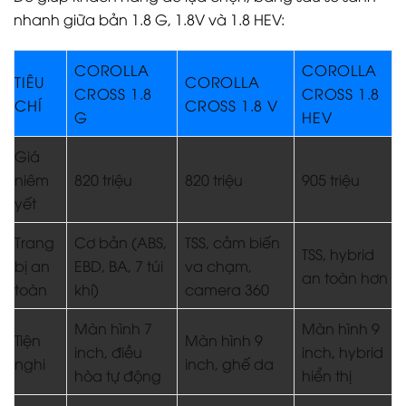
nhanh giữa bản 1.8 G, 1.8V và 1.8 HEV:
COROLLA
COROLLA
TIÊU
COROLLA
CROSS 1.8
CROSS 1.8
CHÍ
CROSS 1.8 V
G
HEV
Giá
niêm
820 triệu
820 triệu
905 triệu
yết
Trang
Cơ bản (ABS,
TSS, cảm biến
TSS, hybrid
bị an
EBD, BA, 7 túi
va chạm,
an toàn hơn
toàn
khí)
camera 360
Màn hình 7
Màn hình 9
Tiện
Màn hình 9
inch, điều
inch, hybrid
nghi
inch, ghế da
hòa tự động
hiển thị