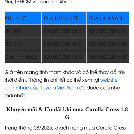
Nội, TP.HCM và các tỉnh khác:
KHU VỰC
GIÁ NIÊM YẾT
GIÁ LĂN BÁNH
Hà Nội
820.000.000 VNĐ
920.000.000 VNĐ
TP.HCM
820.000.000 VNĐ
900.000.000 VNĐ
Các tỉnh khác
820.000.000 VNĐ
885.000.000 VNĐ
Giá trên mang tính tham khảo và có thể thay đổi tùy
thời điểm. Thông tin chi tiết có thể xem tại
website
chính thức của Toyota Việt Nam
để được cập nhật
mới nhất.
Khuyến mãi & Ưu đãi khi mua Corolla Cross 1.8
G
Trong tháng 08/2025, khách hàng mua Corolla Cross