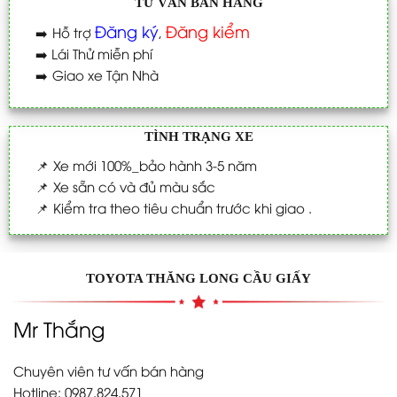
TƯ VẤN BÁN HÀNG
Đăng ký
Đăng kiểm
➡️
Hỗ trợ
,
➡️
Lái Thử miễn phí
➡️
Giao xe Tận Nhà
TÌNH TRẠNG XE
📌
Xe mới 100%_bảo hành 3-5 năm
📌
Xe sẵn có và đủ màu sắc
📌
Kiểm tra theo tiêu chuẩn trước khi giao .
TOYOTA THĂNG LONG CẦU GIẤY
Mr Thắng
Chuyên viên tư vấn bán hàng
Hotline: 0987.824.571