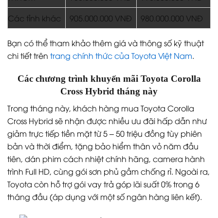
Các tỉnh khác
905.000.000 VNĐ
980.000.000 VNĐ
Bạn có thể tham khảo thêm giá và thông số kỹ thuật
chi tiết trên
trang chính thức của Toyota Việt Nam
.
Các chương trình khuyến mãi Toyota Corolla
Cross Hybrid tháng này
Trong tháng này, khách hàng mua Toyota Corolla
Cross Hybrid sẽ nhận được nhiều ưu đãi hấp dẫn như
giảm trực tiếp tiền mặt từ 5 – 50 triệu đồng tùy phiên
bản và thời điểm, tặng bảo hiểm thân vỏ năm đầu
tiên, dán phim cách nhiệt chính hãng, camera hành
trình Full HD, cùng gói sơn phủ gầm chống rỉ. Ngoài ra,
Toyota còn hỗ trợ gói vay trả góp lãi suất 0% trong 6
tháng đầu (áp dụng với một số ngân hàng liên kết).