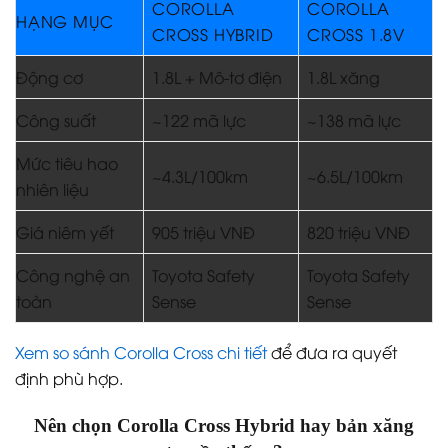
COROLLA
COROLLA
HẠNG MỤC
CROSS HYBRID
CROSS 1.8V
Động cơ
1.8L + Mô-tơ điện
1.8L xăng
Công suất
~122 mã lực
~138 mã lực
Mức tiêu hao
~4.3L/100km
~6.5L/100km
nhiên liệu
Giá niêm yết
905 triệu VNĐ
820 triệu VNĐ
Công nghệ an
Toyota Safety
Toyota Safety
toàn
Sense
Sense
Xem so sánh Corolla Cross chi tiết
để đưa ra quyết
định phù hợp.
Nên chọn Corolla Cross Hybrid hay bản xăng