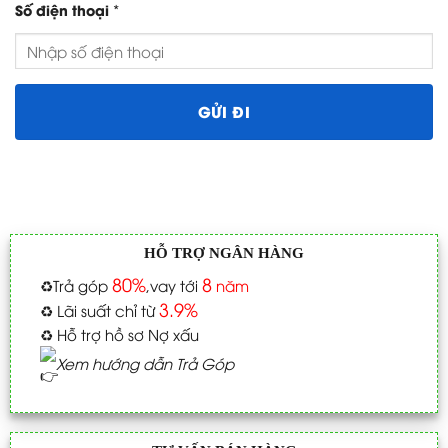
*
Số điện thoại
HỖ TRỢ NGÂN HÀNG
80%
8
♻️
Trả góp
,vay tới
năm
3.9%
♻️
Lãi suất chỉ từ
♻️
Hỗ trợ hồ sơ Nợ xấu
Xem hướng dẫn Trả Góp