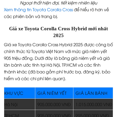
Ngoại thất hiện đại, tiết kiệm nhiên liệu
Xem thông tin Toyota Corolla Cross
để hiểu rõ hơn về
các phiên bản và trang bị.
Giá xe Toyota Corolla Cross Hybrid mới nhất
2025
Giá xe Toyota Corolla Cross Hybrid 2025 được công bố
chính thức từ Toyota Việt Nam với mức giá niêm yết
905 triệu đồng. Dưới đây là bảng giá niêm yết và giá
lăn bánh ước tính tại Hà Nội, TP.HCM và các tỉnh
thành khác (đã bao gồm phí trước bạ, đăng ký, bảo
hiểm và các chi phí liên quan).
KHU VỰC
GIÁ NIÊM YẾT
GIÁ LĂN BÁNH
Hà Nội
905.000.000 VNĐ
1.015.000.000 VNĐ
TP.HCM
905.000.000 VNĐ
995.000.000 VNĐ