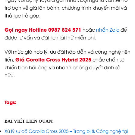
trợ bạn về giá lăn bánh, chương trình khuyến mãi và
thủ tục trả góp.
Gọi ngay Hotline 0987 824 571
hoặc
nhắn Zalo
để
được tư vấn và đặt lịch lái thử miễn phí.
Với mức giá hợp lý, ưu đãi hấp dẫn và công nghệ tiên
Giá Corolla Cross Hybrid 2025
tiến,
chắc chắn sẽ
khiến bạn hài lòng và nhanh chóng quyết định sở
hữu.
Tags:
BÀI VIẾT LIÊN QUAN:
Xử lý sự cố Corolla Cross 2025 – Trang bị & Công nghệ tại