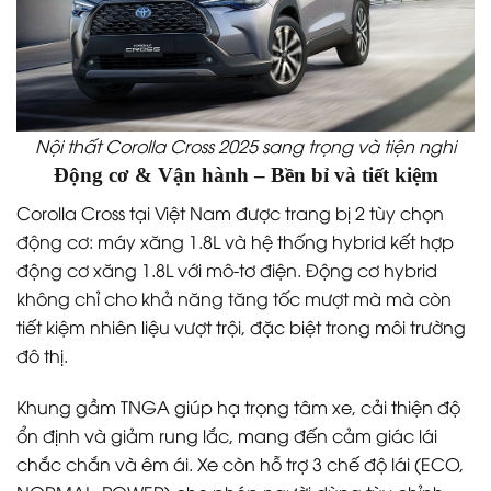
Nội thất Corolla Cross 2025 sang trọng và tiện nghi
Động cơ & Vận hành – Bền bỉ và tiết kiệm
Corolla Cross tại Việt Nam được trang bị 2 tùy chọn
động cơ: máy xăng 1.8L và hệ thống hybrid kết hợp
động cơ xăng 1.8L với mô-tơ điện. Động cơ hybrid
không chỉ cho khả năng tăng tốc mượt mà mà còn
tiết kiệm nhiên liệu vượt trội, đặc biệt trong môi trường
đô thị.
Khung gầm TNGA giúp hạ trọng tâm xe, cải thiện độ
ổn định và giảm rung lắc, mang đến cảm giác lái
chắc chắn và êm ái. Xe còn hỗ trợ 3 chế độ lái (ECO,