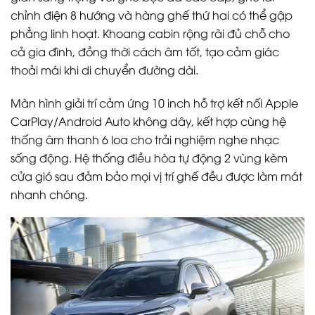
chỉnh điện 8 hướng và hàng ghế thứ hai có thể gập
phẳng linh hoạt. Khoang cabin rộng rãi đủ chỗ cho
cả gia đình, đồng thời cách âm tốt, tạo cảm giác
thoải mái khi di chuyển đường dài.
Màn hình giải trí cảm ứng 10 inch hỗ trợ kết nối Apple
CarPlay/Android Auto không dây, kết hợp cùng hệ
thống âm thanh 6 loa cho trải nghiệm nghe nhạc
sống động. Hệ thống điều hòa tự động 2 vùng kèm
cửa gió sau đảm bảo mọi vị trí ghế đều được làm mát
nhanh chóng.