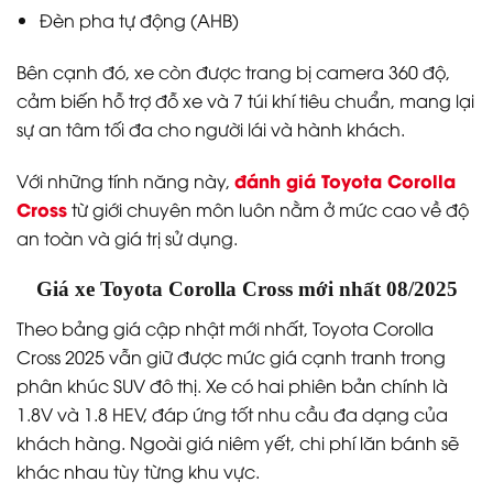
Đèn pha tự động (AHB)
Bên cạnh đó, xe còn được trang bị camera 360 độ,
cảm biến hỗ trợ đỗ xe và 7 túi khí tiêu chuẩn, mang lại
sự an tâm tối đa cho người lái và hành khách.
đánh giá Toyota Corolla
Với những tính năng này,
Cross
từ giới chuyên môn luôn nằm ở mức cao về độ
an toàn và giá trị sử dụng.
Giá xe Toyota Corolla Cross mới nhất 08/2025
Theo bảng giá cập nhật mới nhất, Toyota Corolla
Cross 2025 vẫn giữ được mức giá cạnh tranh trong
phân khúc SUV đô thị. Xe có hai phiên bản chính là
1.8V và 1.8 HEV, đáp ứng tốt nhu cầu đa dạng của
khách hàng. Ngoài giá niêm yết, chi phí lăn bánh sẽ
khác nhau tùy từng khu vực.