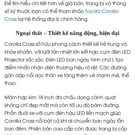
Để tìm hiểu chi tiết hơn về giá bán, trang bị và thông
số kỹ thuật, bạn có thể tham khảo
Toyota Corolla
Cross
tại hệ thống đại lý chính hãng.
Ngoại thất – Thiết kế năng động, hiện đại
Corolla Cross sở hữu phong cách thiết kế trẻ trung và
khỏe khoắn, với lưới tản nhiệt lớn kết hợp cụm đèn LED
Projector sắc sảo. Đèn LED ban ngày hình chữ L tạo
điểm nhấn nhận diện thương hiệu rõ rệt. Các đường
gân dập nổi dọc thân xe tăng thêm vẻ mạnh mẽ, thể
thao.
Mâm hợp kim 18 inch đa chấu dạng cánh quạt
không chỉ đẹp mắt mà còn tối ưu độ bám đường.
Phần đuôi xe với cụm đèn hậu LED liền mạch giúp
Corolla Cross nổi bật cả khi di chuyển ban ngày lẫn
ban đêm. Phiên bản cao cấp còn được trang bị cốp