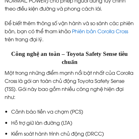
NORMAL, POWER) cho phép người dùng tùy chỉnh
theo điều kiện đường và phong cách lái.
Để biết thêm thông số vận hành và so sánh các phiên
bản, bạn có thể tham khảo
Phiên bản Corolla Cross
trên trang đại lý.
Công nghệ an toàn – Toyota Safety Sense tiêu
chuẩn
Một trong những điểm mạnh nổi bật nhất của Corolla
Cross là gói an toàn chủ động Toyota Safety Sense
(TSS). Gói này bao gồm nhiều công nghệ hiện đại
như:
Cảnh báo tiền va chạm (PCS)
Hỗ trợ giữ làn đường (LTA)
Kiểm soát hành trình chủ động (DRCC)