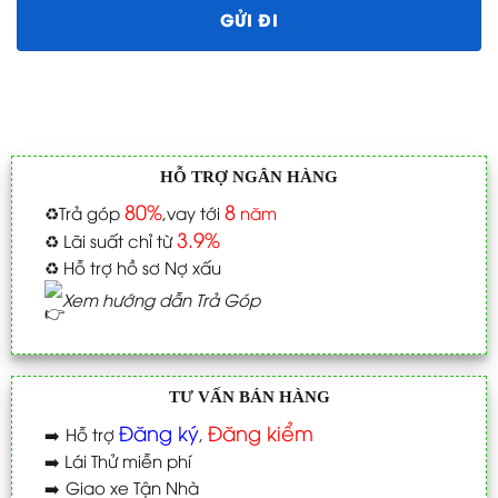
HỖ TRỢ NGÂN HÀNG
80%
8
♻️
Trả góp
,vay tới
năm
3.9%
♻️
Lãi suất chỉ từ
♻️
Hỗ trợ hồ sơ Nợ xấu
Xem hướng dẫn Trả Góp
TƯ VẤN BÁN HÀNG
Đăng ký
Đăng kiểm
➡️
Hỗ trợ
,
➡️
Lái Thử miễn phí
➡️
Giao xe Tận Nhà