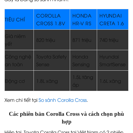
COROLLA
HONDA
HYUNDAI
TIÊU CHÍ
CROSS 1.8V
HR-V RS
CRETA 1.6
Giá niêm
820 triệu
871 triệu
740 triệu
yết
Công nghệ
Toyota Safety
Honda
Hyundai
an toàn
Sense
Sensing
SmartSense
1.5L tăng
Động cơ
1.8L xăng
1.6L xăng
áp
Xem chi tiết tại
So sánh Corolla Cross
.
Các phiên bản Corolla Cross và cách chọn phù
hợp
Hiện tại, Toyota Corolla Cross tại Việt Nam có 2 phiên