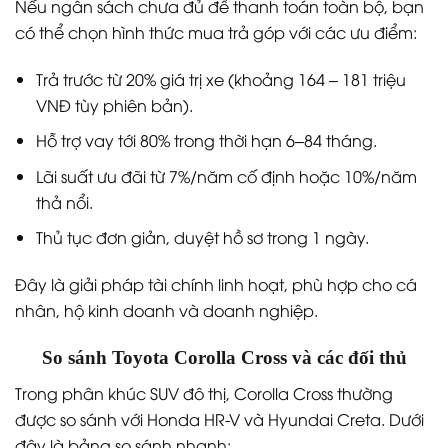
Nếu ngân sách chưa đủ để thanh toán toàn bộ, bạn
có thể chọn hình thức mua trả góp với các ưu điểm:
Trả trước từ 20% giá trị xe (khoảng 164 – 181 triệu
VNĐ tùy phiên bản).
Hỗ trợ vay tới 80% trong thời hạn 6–84 tháng.
Lãi suất ưu đãi từ 7%/năm cố định hoặc 10%/năm
thả nổi.
Thủ tục đơn giản, duyệt hồ sơ trong 1 ngày.
Đây là giải pháp tài chính linh hoạt, phù hợp cho cá
nhân, hộ kinh doanh và doanh nghiệp.
So sánh Toyota Corolla Cross và các đối thủ
Trong phân khúc SUV đô thị, Corolla Cross thường
được so sánh với Honda HR-V và Hyundai Creta. Dưới
đây là bảng so sánh nhanh: