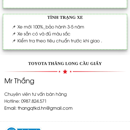
TÌNH TRẠNG XE
📌
Xe mới 100%_bảo hành 3-5 năm
📌
Xe sẵn có và đủ màu sắc
📌
Kiểm tra theo tiêu chuẩn trước khi giao .
TOYOTA THĂNG LONG CẦU GIẤY
Mr Thắng
Chuyên viên tư vấn bán hàng
Hotline: 0987.824.571
Email:
thangqtkd.hn@gmail.com