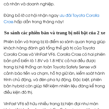
cá nhân và doanh nghiệp.
Đừng bỏ lỡ cơ hội nhận ngay
ưu đãi Toyota Corolla
Cross
hấp dẫn trong tháng này!
So sánh các phiên bản và trang bị nổi bật của 2 xe
Phiên bản và trang bị là điểm so sánh quan trọng giúp
khách hàng đánh giá tổng thể giá trị của Toyota
Corolla Cross và VinFast VF6. Corolla Cross có hai phiên
bản phổ biến là 1.8V và 1.8 HEV, cả hai đều được
trang bị hệ thống an toàn Toyota Safety Sense với
cảnh báo tiền va chạm, hỗ trợ giữ làn, kiểm soát hành
trình chủ động, và đèn pha tự động. Đặc biệt, phiên
bản hybrid còn giúp tiết kiệm nhiên liệu đáng kể trong
điều kiện đô thị.
VinFast VF6 sở hữu nhiều trang bị hiện đại như màn