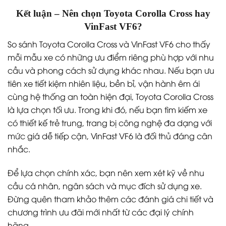
Kết luận – Nên chọn Toyota Corolla Cross hay
VinFast VF6?
So sánh Toyota Corolla Cross và VinFast VF6 cho thấy
mỗi mẫu xe có những ưu điểm riêng phù hợp với nhu
cầu và phong cách sử dụng khác nhau. Nếu bạn ưu
tiên xe tiết kiệm nhiên liệu, bền bỉ, vận hành êm ái
cùng hệ thống an toàn hiện đại, Toyota Corolla Cross
là lựa chọn tối ưu. Trong khi đó, nếu bạn tìm kiếm xe
có thiết kế trẻ trung, trang bị công nghệ đa dạng với
mức giá dễ tiếp cận, VinFast VF6 là đối thủ đáng cân
nhắc.
Để lựa chọn chính xác, bạn nên xem xét kỹ về nhu
cầu cá nhân, ngân sách và mục đích sử dụng xe.
Đừng quên tham khảo thêm các đánh giá chi tiết và
chương trình ưu đãi mới nhất từ các đại lý chính
hãng.