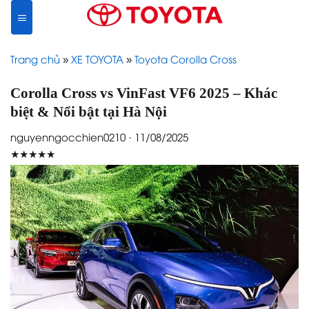
Skip
to
content
Trang chủ
»
XE TOYOTA
»
Toyota Corolla Cross
Corolla Cross vs VinFast VF6 2025 – Khác
biệt & Nổi bật tại Hà Nội
nguyenngocchien0210 · 11/08/2025
★★★★★