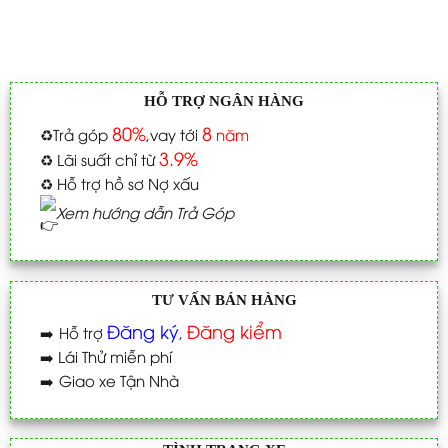
HỖ TRỢ NGÂN HÀNG
80%
8
♻️
Trả góp
,vay tới
năm
3.9%
♻️
Lãi suất chỉ từ
♻️
Hỗ trợ hồ sơ Nợ xấu
Xem hướng dẫn Trả Góp
TƯ VẤN BÁN HÀNG
Đăng ký
Đăng kiểm
➡️
Hỗ trợ
,
➡️
Lái Thử miễn phí
➡️
Giao xe Tận Nhà