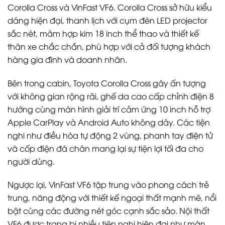
Corolla Cross và VinFast VF6. Corolla Cross sở hữu kiểu
dáng hiện đại, thanh lịch với cụm đèn LED projector
sắc nét, mâm hợp kim 18 inch thể thao và thiết kế
thân xe chắc chắn, phù hợp với cả đối tượng khách
hàng gia đình và doanh nhân.
Bên trong cabin, Toyota Corolla Cross gây ấn tượng
với không gian rộng rãi, ghế da cao cấp chỉnh điện 8
hướng cùng màn hình giải trí cảm ứng 10 inch hỗ trợ
Apple CarPlay và Android Auto không dây. Các tiện
nghi như điều hòa tự động 2 vùng, phanh tay điện tử
và cốp điện đá chân mang lại sự tiện lợi tối đa cho
người dùng.
Ngược lại, VinFast VF6 tập trung vào phong cách trẻ
trung, năng động với thiết kế ngoại thất mạnh mẽ, nổi
bật cùng các đường nét góc cạnh sắc sảo. Nội thất
VF6 được trang bị nhiều tiện nghi hiện đại như màn