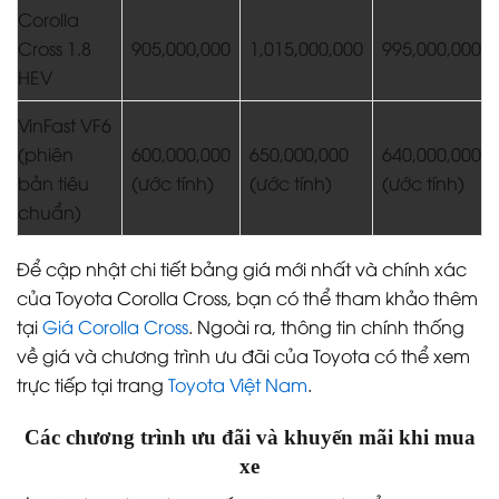
Corolla
Cross 1.8
905,000,000
1,015,000,000
995,000,000
HEV
VinFast VF6
(phiên
600,000,000
650,000,000
640,000,000
bản tiêu
(ước tính)
(ước tính)
(ước tính)
chuẩn)
Để cập nhật chi tiết bảng giá mới nhất và chính xác
của Toyota Corolla Cross, bạn có thể tham khảo thêm
tại
Giá Corolla Cross
. Ngoài ra, thông tin chính thống
về giá và chương trình ưu đãi của Toyota có thể xem
trực tiếp tại trang
Toyota Việt Nam
.
Các chương trình ưu đãi và khuyến mãi khi mua
xe