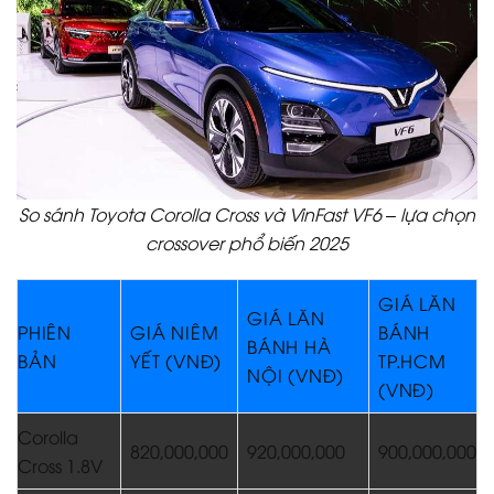
So sánh Toyota Corolla Cross và VinFast VF6 – lựa chọn
crossover phổ biến 2025
GIÁ LĂN
GIÁ LĂN
PHIÊN
GIÁ NIÊM
BÁNH
BÁNH HÀ
BẢN
YẾT (VNĐ)
TP.HCM
NỘI (VNĐ)
(VNĐ)
Corolla
820,000,000
920,000,000
900,000,000
Cross 1.8V