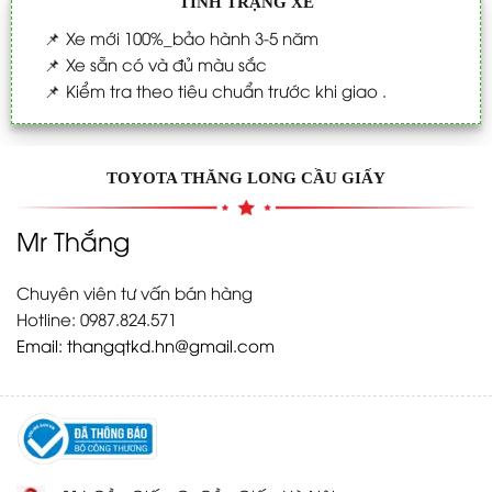
TÌNH TRẠNG XE
📌
Xe mới 100%_bảo hành 3-5 năm
📌
Xe sẵn có và đủ màu sắc
📌
Kiểm tra theo tiêu chuẩn trước khi giao .
TOYOTA THĂNG LONG CẦU GIẤY
Mr Thắng
Chuyên viên tư vấn bán hàng
Hotline: 0987.824.571
Email:
thangqtkd.hn@gmail.com