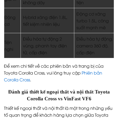
không dây
tiện
Động cơ xăng
Động
Hybrid xăng điện 1.8L,
turbo 1.5L, công
cơ
tiết kiệm nhiên liệu
suất mạnh mẽ
Điều hòa tự động 2
Điều hòa tự động,
Tiện
vùng, phanh tay điện
camera 360 độ,
nghi
tử, cốp điện
cốp điện
Để xem chi tiết về các phiên bản và trang bị của
Toyota Corolla Cross, vui lòng truy cập
Phiên bản
Corolla Cross
.
Đánh giá thiết kế ngoại thất và nội thất Toyota
Corolla Cross vs VinFast VF6
Thiết kế ngoại thất và nội thất là một trong những yếu
tố quan trọng để khách hàng lựa chọn giữa Toyota