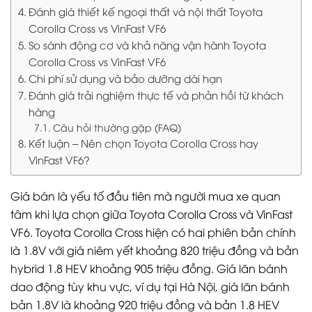
Đánh giá thiết kế ngoại thất và nội thất Toyota
Corolla Cross vs VinFast VF6
So sánh động cơ và khả năng vận hành Toyota
Corolla Cross vs VinFast VF6
Chi phí sử dụng và bảo dưỡng dài hạn
Đánh giá trải nghiệm thực tế và phản hồi từ khách
hàng
Câu hỏi thường gặp (FAQ)
Kết luận – Nên chọn Toyota Corolla Cross hay
VinFast VF6?
Giá bán là yếu tố đầu tiên mà người mua xe quan
tâm khi lựa chọn giữa Toyota Corolla Cross và VinFast
VF6. Toyota Corolla Cross hiện có hai phiên bản chính
là 1.8V với giá niêm yết khoảng 820 triệu đồng và bản
hybrid 1.8 HEV khoảng 905 triệu đồng. Giá lăn bánh
dao động tùy khu vực, ví dụ tại Hà Nội, giá lăn bánh
bản 1.8V là khoảng 920 triệu đồng và bản 1.8 HEV