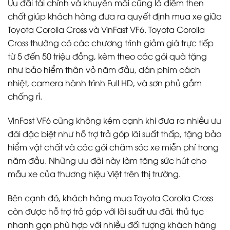
Ưu đãi tài chính và khuyến mãi cũng là điểm then
chốt giúp khách hàng đưa ra quyết định mua xe giữa
Toyota Corolla Cross và VinFast VF6. Toyota Corolla
Cross thường có các chương trình giảm giá trực tiếp
từ 5 đến 50 triệu đồng, kèm theo các gói quà tặng
như bảo hiểm thân vỏ năm đầu, dán phim cách
nhiệt, camera hành trình Full HD, và sơn phủ gầm
chống rỉ.
VinFast VF6 cũng không kém cạnh khi đưa ra nhiều ưu
đãi đặc biệt như hỗ trợ trả góp lãi suất thấp, tặng bảo
hiểm vật chất và các gói chăm sóc xe miễn phí trong
năm đầu. Những ưu đãi này làm tăng sức hút cho
mẫu xe của thương hiệu Việt trên thị trường.
Bên cạnh đó, khách hàng mua Toyota Corolla Cross
còn được hỗ trợ trả góp với lãi suất ưu đãi, thủ tục
nhanh gọn phù hợp với nhiều đối tượng khách hàng