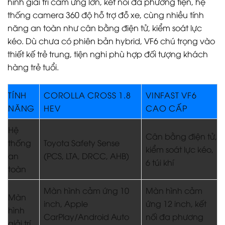
hình giải trí cảm ứng lớn, kết nối đa phương tiện, hệ
thống camera 360 độ hỗ trợ đỗ xe, cùng nhiều tính
năng an toàn như cân bằng điện tử, kiểm soát lực
kéo. Dù chưa có phiên bản hybrid, VF6 chú trọng vào
thiết kế trẻ trung, tiện nghi phù hợp đối tượng khách
hàng trẻ tuổi.
TÍNH
COROLLA CROSS 1.8
VINFAST VF6
NĂNG
HEV
CAO CẤP
Hệ
Cân bằng điện tử,
thống
Toyota Safety Sense
kiểm soát lực kéo,
an
(PCS, LTA, DRCC, AHB)
6 túi khí
toàn
Màn hình cảm ứng 10
Màn hình cảm
Màn
inch, Apple
ứng 12 inch, kết
hình
CarPlay/Android Auto
nối đa phương
giải trí