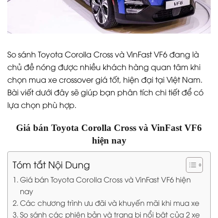
So sánh Toyota Corolla Cross và VinFast VF6 đang là
chủ đề nóng được nhiều khách hàng quan tâm khi
chọn mua xe crossover giá tốt, hiện đại tại Việt Nam.
Bài viết dưới đây sẽ giúp bạn phân tích chi tiết để có
lựa chọn phù hợp.
Giá bán Toyota Corolla Cross và VinFast VF6
hiện nay
Tóm tắt Nội Dung
Giá bán Toyota Corolla Cross và VinFast VF6 hiện
nay
Các chương trình ưu đãi và khuyến mãi khi mua xe
So sánh các phiên bản và trang bị nổi bật của 2 xe