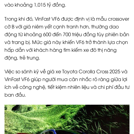
vào khoảng 1,015 tỷ đồng.
Trong khi đó, VinFast VF6 được định vị là mẫu crossover
cỡ B với giá niêm yết cạnh tranh hơn, thường dao
động từ khoảng 600 đến 700 triệu đồng tùy phiên bản
và trang bị. Mức giá này khiến VF6 trở thành lựa chọn
hấp dẫn với khách hàng tìm kiếm xe đô thị năng
động, trẻ trung.
Việc so sánh kỹ về giá xe Toyota Corolla Cross 2025 và
VinFast VF6 giúp người mua cân nhắc rõ ràng giữa lợi
ích về công nghệ, tiết kiệm nhiên liệu và chi phí đầu tư
ban đầu.