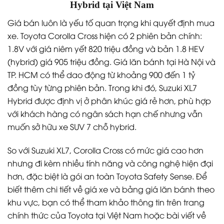
Hybrid tại Việt Nam
Giá bán luôn là yếu tố quan trọng khi quyết định mua
xe. Toyota Corolla Cross hiện có 2 phiên bản chính:
1.8V với giá niêm yết 820 triệu đồng và bản 1.8 HEV
(hybrid) giá 905 triệu đồng. Giá lăn bánh tại Hà Nội và
TP. HCM có thể dao động từ khoảng 900 đến 1 tỷ
đồng tùy từng phiên bản. Trong khi đó, Suzuki XL7
Hybrid được định vị ở phân khúc giá rẻ hơn, phù hợp
với khách hàng có ngân sách hạn chế nhưng vẫn
muốn sở hữu xe SUV 7 chỗ hybrid.
So với Suzuki XL7, Corolla Cross có mức giá cao hơn
nhưng đi kèm nhiều tính năng và công nghệ hiện đại
hơn, đặc biệt là gói an toàn Toyota Safety Sense. Để
biết thêm chi tiết về giá xe và bảng giá lăn bánh theo
khu vực, bạn có thể tham khảo thông tin trên trang
chính thức của Toyota tại Việt Nam hoặc bài viết về