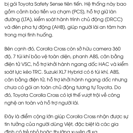
bị gói Toyota Safety Sense tiên tiến. Hệ thống này bao
gồm cảnh báo tiền va chạm (PCS), hỗ trợ giữ làn
đường (LTA), kiểm soát hành trình chủ động (DRCC)
và đèn pha tự động (AHB), giúp người lái an tâm hơn
trong mọi tình huống.
Bên cạnh đó, Corolla Cross còn sở hữu camera 360
độ, 7 túi khí bảo vệ toàn diện, phanh ABS, cân bằng
điện tử VSC, hỗ trợ khởi hành ngang dốc HAC và kiểm
soát lực kéo TRC. Suzuki XL7 Hybrid có 6 túi khí, ABS,
cân bằng điện tử, hỗ trợ khởi hành ngang dốc nhưng
chưa có gói an toàn chủ động tương tự Toyota. Do
đó, Toyota Corolla Cross có lợi thế vượt trội về công
nghệ an toàn và hỗ trợ người lái.
Đây là điểm cộng lớn giúp Corolla Cross nhận được sự
tin tưởng của người dùng Việt, đặc biệt là các gia
đình có trẻ nhỏ hoặc thường xuyên đi xa.