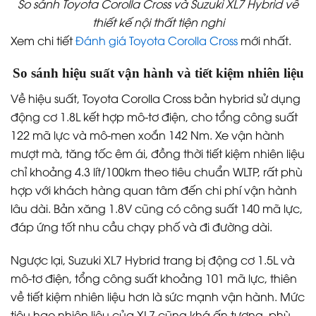
So sánh Toyota Corolla Cross và Suzuki XL7 Hybrid về
thiết kế nội thất tiện nghi
Xem chi tiết
Đánh giá Toyota Corolla Cross
mới nhất.
So sánh hiệu suất vận hành và tiết kiệm nhiên liệu
Về hiệu suất, Toyota Corolla Cross bản hybrid sử dụng
động cơ 1.8L kết hợp mô-tơ điện, cho tổng công suất
122 mã lực và mô-men xoắn 142 Nm. Xe vận hành
mượt mà, tăng tốc êm ái, đồng thời tiết kiệm nhiên liệu
chỉ khoảng 4.3 lít/100km theo tiêu chuẩn WLTP, rất phù
hợp với khách hàng quan tâm đến chi phí vận hành
lâu dài. Bản xăng 1.8V cũng có công suất 140 mã lực,
đáp ứng tốt nhu cầu chạy phố và đi đường dài.
Ngược lại, Suzuki XL7 Hybrid trang bị động cơ 1.5L và
mô-tơ điện, tổng công suất khoảng 101 mã lực, thiên
về tiết kiệm nhiên liệu hơn là sức mạnh vận hành. Mức
tiêu hao nhiên liệu của XL7 cũng khá ấn tượng, phù