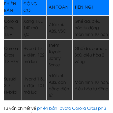
PHIÊN
ĐỘNG
AN TOÀN
TIỆN NGHI
BẢN
CƠ
Corolla
Xăng 1.8L,
Ghế da, điều
7 túi khí,
Cross
140 mã
hòa tự động,
ABS, VSC
1.8V
lực
màn hình 10 inch
Thêm
Corolla
Hybrid 1.8L
Ghế da, camera
Toyota
Cross
+ điện, 122
360, điều hòa 2
Safety
1.8 HEV
mã lực
vùng
Sense
6 túi khí,
Suzuki
Hybrid 1.5L
ABS, cân
Màn hình 10 inch,
XL7
+ điện, 101
bằng điện
điều hòa tự động
Hybrid
mã lực
tử
Tư vấn chi tiết về
phiên bản Toyota Corolla Cross phù