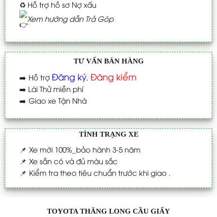
♻️
Hỗ trợ hồ sơ Nợ xấu
Xem hướng dẫn Trả Góp
TƯ VẤN BÁN HÀNG
Đăng ký
Đăng kiểm
➡️
Hỗ trợ
,
➡️
Lái Thử miễn phí
➡️
Giao xe Tận Nhà
TÌNH TRẠNG XE
📌
Xe mới 100%_bảo hành 3-5 năm
📌
Xe sẵn có và đủ màu sắc
📌
Kiểm tra theo tiêu chuẩn trước khi giao .
TOYOTA THĂNG LONG CẦU GIẤY