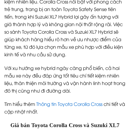
kiệm nhiên liệu. Corolla Cross nổi bật với phong cách
trẻ trung, trang bị an toàn Toyota Safety Sense tiên
tiến, trong khi Suzuki XL7 Hybrid lại gây ấn tượng với
giá thành hợp lý và không gian nội thất rộng rãi. Việc
so sánh Toyota Corolla Cross và Suzuki XL7 Hybrid sẽ
giúp khách hàng hiểu rõ hơn về ưu nhược điểm của
từng xe, từ đó lựa chọn mẫu xe phù hợp với điều kiện
kinh tế và nhu cầu sử dụng.
Với xu hướng xe hybrid ngày càng phổ biến, cả hai
mẫu xe này đều đáp ứng tốt tiêu chí tiết kiệm nhiên
liệu, thân thiện môi trường và vận hành linh hoạt trong
đô thị cũng như đi đường dài.
Tìm hiểu thêm
Thông tin Toyota Corolla Cross
chi tiết và
cập nhật nhất.
Giá bán Toyota Corolla Cross và Suzuki XL7