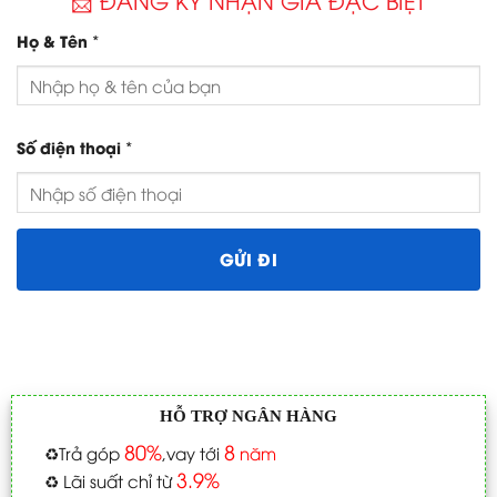
*
Họ & Tên
*
Số điện thoại
HỖ TRỢ NGÂN HÀNG
80%
8
♻️
Trả góp
,vay tới
năm
3.9%
♻️
Lãi suất chỉ từ