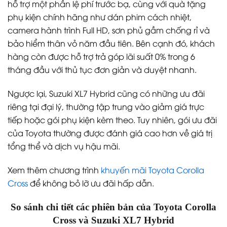
hỗ trợ một phần lệ phí trước bạ, cùng với quà tặng
phụ kiện chính hãng như dán phim cách nhiệt,
camera hành trình Full HD, sơn phủ gầm chống rỉ và
bảo hiểm thân vỏ năm đầu tiên. Bên cạnh đó, khách
hàng còn được hỗ trợ trả góp lãi suất 0% trong 6
tháng đầu với thủ tục đơn giản và duyệt nhanh.
Ngược lại, Suzuki XL7 Hybrid cũng có những ưu đãi
riêng tại đại lý, thường tập trung vào giảm giá trực
tiếp hoặc gói phụ kiện kèm theo. Tuy nhiên, gói ưu đãi
của Toyota thường được đánh giá cao hơn về giá trị
tổng thể và dịch vụ hậu mãi.
Xem thêm chương trình
khuyến mãi Toyota Corolla
Cross
để không bỏ lỡ ưu đãi hấp dẫn.
So sánh chi tiết các phiên bản của Toyota Corolla
Cross và Suzuki XL7 Hybrid