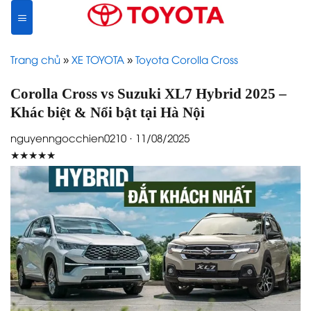
Skip
to
content
Trang chủ
»
XE TOYOTA
»
Toyota Corolla Cross
Corolla Cross vs Suzuki XL7 Hybrid 2025 –
Khác biệt & Nổi bật tại Hà Nội
nguyenngocchien0210 · 11/08/2025
★★★★★