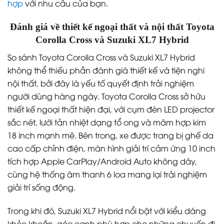
hợp
với nhu cầu của bạn.
Đánh giá về thiết kế ngoại thất và nội thất Toyota
Corolla Cross và Suzuki XL7 Hybrid
So sánh Toyota Corolla Cross và Suzuki XL7 Hybrid
không thể thiếu phần đánh giá thiết kế và tiện nghi
nội thất, bởi đây là yếu tố quyết định trải nghiệm
người dùng hàng ngày. Toyota Corolla Cross sở hữu
thiết kế ngoại thất hiện đại, với cụm đèn LED projector
sắc nét, lưới tản nhiệt dạng tổ ong và mâm hợp kim
18 inch mạnh mẽ. Bên trong, xe được trang bị ghế da
cao cấp chỉnh điện, màn hình giải trí cảm ứng 10 inch
tích hợp Apple CarPlay/Android Auto không dây,
cùng hệ thống âm thanh 6 loa mang lại trải nghiệm
giải trí sống động.
Trong khi đó, Suzuki XL7 Hybrid nổi bật với kiểu dáng
khỏe khoắn, góc cạnh phù hợp cho những chuyến đi