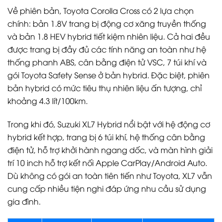
Về phiên bản, Toyota Corolla Cross có 2 lựa chọn
chính: bản 1.8V trang bị động cơ xăng truyền thống
và bản 1.8 HEV hybrid tiết kiệm nhiên liệu. Cả hai đều
được trang bị đầy đủ các tính năng an toàn như hệ
thống phanh ABS, cân bằng điện tử VSC, 7 túi khí và
gói Toyota Safety Sense ở bản hybrid. Đặc biệt, phiên
bản hybrid có mức tiêu thụ nhiên liệu ấn tượng, chỉ
khoảng 4.3 lít/100km.
Trong khi đó, Suzuki XL7 Hybrid nổi bật với hệ động cơ
hybrid kết hợp, trang bị 6 túi khí, hệ thống cân bằng
điện tử, hỗ trợ khởi hành ngang dốc, và màn hình giải
trí 10 inch hỗ trợ kết nối Apple CarPlay/Android Auto.
Dù không có gói an toàn tiên tiến như Toyota, XL7 vẫn
cung cấp nhiều tiện nghi đáp ứng nhu cầu sử dụng
gia đình.