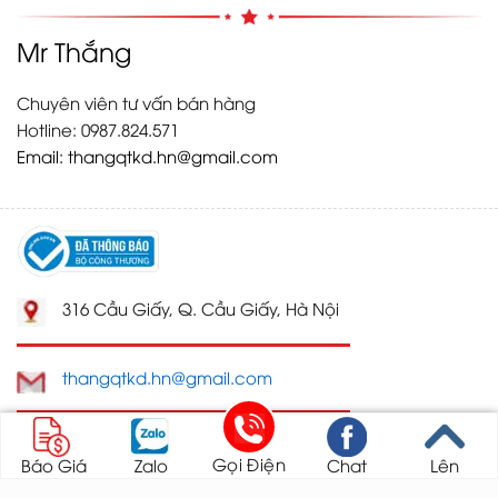
Mr Thắng
Chuyên viên tư vấn bán hàng
Hotline: 0987.824.571
Email:
thangqtkd.hn@gmail.com
316 Cầu Giấy, Q. Cầu Giấy, Hà Nội
thangqtkd.hn@gmail.com
https://toyotahanoi247.com/
Gọi Điện
Báo Giá
Zalo
Chat
Lên