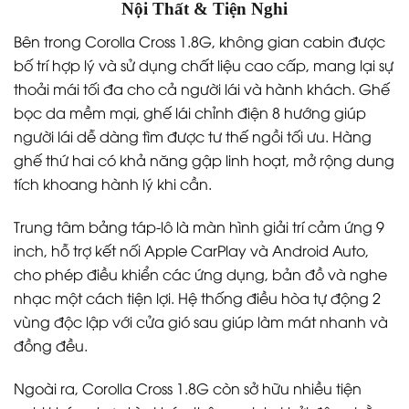
Nội Thất & Tiện Nghi
Bên trong Corolla Cross 1.8G, không gian cabin được
bố trí hợp lý và sử dụng chất liệu cao cấp, mang lại sự
thoải mái tối đa cho cả người lái và hành khách. Ghế
bọc da mềm mại, ghế lái chỉnh điện 8 hướng giúp
người lái dễ dàng tìm được tư thế ngồi tối ưu. Hàng
ghế thứ hai có khả năng gập linh hoạt, mở rộng dung
tích khoang hành lý khi cần.
Trung tâm bảng táp-lô là màn hình giải trí cảm ứng 9
inch, hỗ trợ kết nối Apple CarPlay và Android Auto,
cho phép điều khiển các ứng dụng, bản đồ và nghe
nhạc một cách tiện lợi. Hệ thống điều hòa tự động 2
vùng độc lập với cửa gió sau giúp làm mát nhanh và
đồng đều.
Ngoài ra, Corolla Cross 1.8G còn sở hữu nhiều tiện