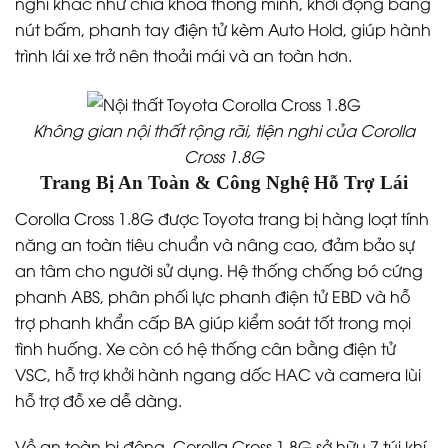
nghi khác như chìa khóa thông minh, khởi động bằng
nút bấm, phanh tay điện tử kèm Auto Hold, giúp hành
trình lái xe trở nên thoải mái và an toàn hơn.
Không gian nội thất rộng rãi, tiện nghi của Corolla
Cross 1.8G
Trang Bị An Toàn & Công Nghệ Hỗ Trợ Lái
Corolla Cross 1.8G được Toyota trang bị hàng loạt tính
năng an toàn tiêu chuẩn và nâng cao, đảm bảo sự
an tâm cho người sử dụng. Hệ thống chống bó cứng
phanh ABS, phân phối lực phanh điện tử EBD và hỗ
trợ phanh khẩn cấp BA giúp kiểm soát tốt trong mọi
tình huống. Xe còn có hệ thống cân bằng điện tử
VSC, hỗ trợ khởi hành ngang dốc HAC và camera lùi
hỗ trợ đỗ xe dễ dàng.
Về an toàn bị động, Corolla Cross 1.8G sở hữu 7 túi khí