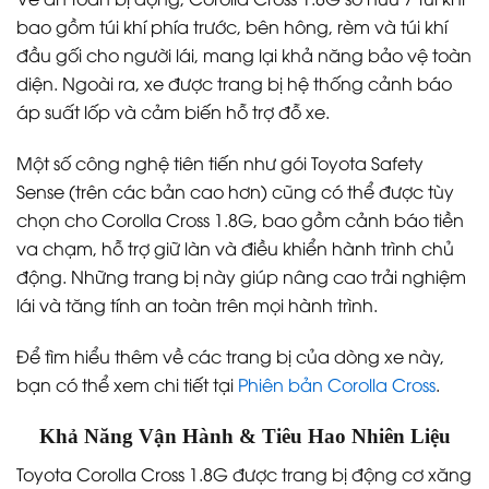
bao gồm túi khí phía trước, bên hông, rèm và túi khí
đầu gối cho người lái, mang lại khả năng bảo vệ toàn
diện. Ngoài ra, xe được trang bị hệ thống cảnh báo
áp suất lốp và cảm biến hỗ trợ đỗ xe.
Một số công nghệ tiên tiến như gói Toyota Safety
Sense (trên các bản cao hơn) cũng có thể được tùy
chọn cho Corolla Cross 1.8G, bao gồm cảnh báo tiền
va chạm, hỗ trợ giữ làn và điều khiển hành trình chủ
động. Những trang bị này giúp nâng cao trải nghiệm
lái và tăng tính an toàn trên mọi hành trình.
Để tìm hiểu thêm về các trang bị của dòng xe này,
bạn có thể xem chi tiết tại
Phiên bản Corolla Cross
.
Khả Năng Vận Hành & Tiêu Hao Nhiên Liệu
Toyota Corolla Cross 1.8G được trang bị động cơ xăng