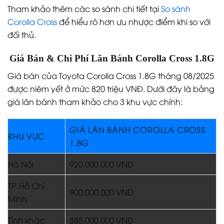
Tham khảo thêm các so sánh chi tiết tại
So sánh
Corolla Cross
để hiểu rõ hơn ưu nhược điểm khi so với
đối thủ.
Giá Bán & Chi Phí Lăn Bánh Corolla Cross 1.8G
Giá bán của Toyota Corolla Cross 1.8G tháng 08/2025
được niêm yết ở mức 820 triệu VNĐ. Dưới đây là bảng
giá lăn bánh tham khảo cho 3 khu vực chính:
GIÁ LĂN BÁNH COROLLA CROSS
KHU VỰC
1.8G
Hà Nội
920.000.000 VNĐ
TP. Hồ Chí
900.000.000 VNĐ
Minh
Tỉnh khác
885.000.000 VNĐ