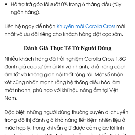
Hỗ trợ trả góp lãi suất 0% trong 6 tháng đầu (tùy
ngân hàng).
Liên hệ ngay để nhận
Khuyến mãi Corolla Cross
mới
nhất và ưu đãi riêng cho khách hàng đặt cọc sớm.
Đánh Giá Thực Tế Từ Người Dùng
Nhiều khách hàng đã trải nghiệm Corolla Cross 1.8G
đánh giá cao sự êm ái khi vận hành, khả năng cách
âm tốt và không gian nội thất rộng rãi. Một số nhận
xét cũng nhấn mạnh rằng hệ thống điều hòa làm
mát nhanh, phù hợp với khí hậu nóng ẩm tại Việt
Nam.
Đặc biệt, những người dùng thường xuyên di chuyển
trong đô thị đánh giá khả năng tiết kiệm nhiên liệu ở
mức hợp lý, trong khi vẫn giữ được cảm giác lái linh