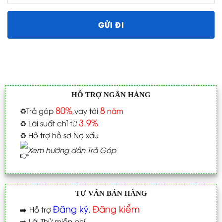
HỖ TRỢ NGÂN HÀNG
80%
8
♻️
Trả góp
,vay tới
năm
3.9%
♻️
Lãi suất chỉ từ
♻️
Hỗ trợ hồ sơ Nợ xấu
Xem hướng dẫn Trả Góp
TƯ VẤN BÁN HÀNG
Đăng ký
Đăng kiểm
➡️
Hỗ trợ
,
➡️
Lái Thử miễn phí