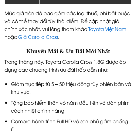
Mức giá trên đã bao gồm các loại thuế, phí bắt buộc
và có thể thay đổi tùy thời điểm. Để cập nhật giá
chính xác nhất, vui lòng tham khảo
Toyota Việt Nam
hoặc
Giá Corolla Cross
.
Khuyến Mãi & Ưu Đãi Mới Nhất
Trong tháng này, Toyota Corolla Cross 1.8G được áp
dụng các chương trình ưu đãi hấp dẫn như:
Giảm trực tiếp từ 5 – 50 triệu đồng tùy phiên bản và
khu vực.
Tặng bảo hiểm thân vỏ năm đầu tiên và dán phim
cách nhiệt chính hãng.
Camera hành trình Full HD và sơn phủ gầm chống
rỉ.