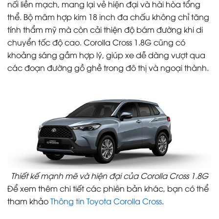
nối liền mạch, mang lại vẻ hiện đại và hài hòa tổng
thể. Bộ mâm hợp kim 18 inch đa chấu không chỉ tăng
tính thẩm mỹ mà còn cải thiện độ bám đường khi di
chuyển tốc độ cao. Corolla Cross 1.8G cũng có
khoảng sáng gầm hợp lý, giúp xe dễ dàng vượt qua
các đoạn đường gồ ghề trong đô thị và ngoại thành.
Thiết kế mạnh mẽ và hiện đại của Corolla Cross 1.8G
Để xem thêm chi tiết các phiên bản khác, bạn có thể
tham khảo
Thông tin Toyota Corolla Cross
.