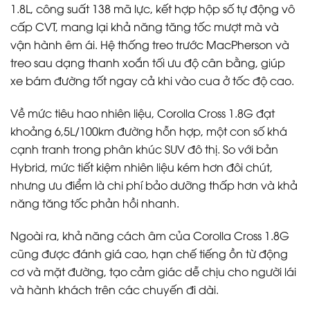
1.8L, công suất 138 mã lực, kết hợp hộp số tự động vô
cấp CVT, mang lại khả năng tăng tốc mượt mà và
vận hành êm ái. Hệ thống treo trước MacPherson và
treo sau dạng thanh xoắn tối ưu độ cân bằng, giúp
xe bám đường tốt ngay cả khi vào cua ở tốc độ cao.
Về mức tiêu hao nhiên liệu, Corolla Cross 1.8G đạt
khoảng 6,5L/100km đường hỗn hợp, một con số khá
cạnh tranh trong phân khúc SUV đô thị. So với bản
Hybrid, mức tiết kiệm nhiên liệu kém hơn đôi chút,
nhưng ưu điểm là chi phí bảo dưỡng thấp hơn và khả
năng tăng tốc phản hồi nhanh.
Ngoài ra, khả năng cách âm của Corolla Cross 1.8G
cũng được đánh giá cao, hạn chế tiếng ồn từ động
cơ và mặt đường, tạo cảm giác dễ chịu cho người lái
và hành khách trên các chuyến đi dài.