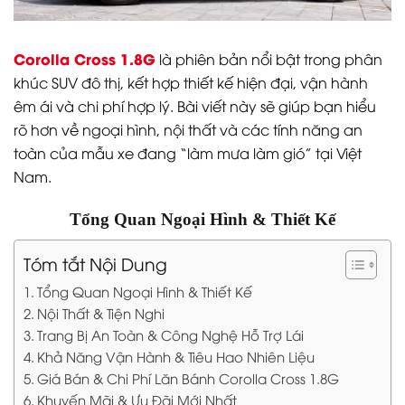
Corolla Cross 1.8G
là phiên bản nổi bật trong phân
khúc SUV đô thị, kết hợp thiết kế hiện đại, vận hành
êm ái và chi phí hợp lý. Bài viết này sẽ giúp bạn hiểu
rõ hơn về ngoại hình, nội thất và các tính năng an
toàn của mẫu xe đang “làm mưa làm gió” tại Việt
Nam.
Tổng Quan Ngoại Hình & Thiết Kế
Tóm tắt Nội Dung
Tổng Quan Ngoại Hình & Thiết Kế
Nội Thất & Tiện Nghi
Trang Bị An Toàn & Công Nghệ Hỗ Trợ Lái
Khả Năng Vận Hành & Tiêu Hao Nhiên Liệu
Giá Bán & Chi Phí Lăn Bánh Corolla Cross 1.8G
Khuyến Mãi & Ưu Đãi Mới Nhất