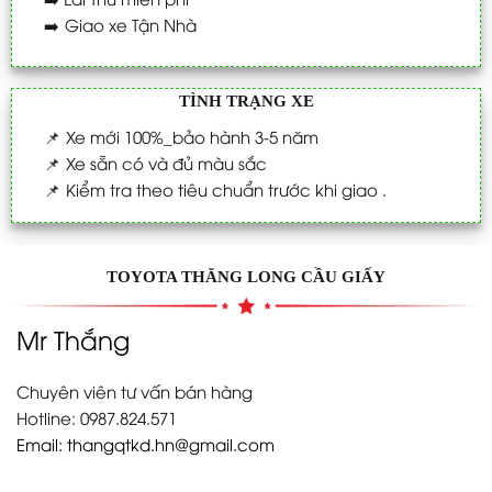
➡️
Giao xe Tận Nhà
TÌNH TRẠNG XE
📌
Xe mới 100%_bảo hành 3-5 năm
📌
Xe sẵn có và đủ màu sắc
📌
Kiểm tra theo tiêu chuẩn trước khi giao .
TOYOTA THĂNG LONG CẦU GIẤY
Mr Thắng
Chuyên viên tư vấn bán hàng
Hotline: 0987.824.571
Email:
thangqtkd.hn@gmail.com