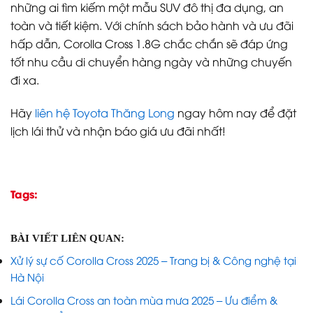
những ai tìm kiếm một mẫu SUV đô thị đa dụng, an
toàn và tiết kiệm. Với chính sách bảo hành và ưu đãi
hấp dẫn, Corolla Cross 1.8G chắc chắn sẽ đáp ứng
tốt nhu cầu di chuyển hàng ngày và những chuyến
đi xa.
Hãy
liên hệ Toyota Thăng Long
ngay hôm nay để đặt
lịch lái thử và nhận báo giá ưu đãi nhất!
Tags:
BÀI VIẾT LIÊN QUAN:
Xử lý sự cố Corolla Cross 2025 – Trang bị & Công nghệ tại
Hà Nội
Lái Corolla Cross an toàn mùa mưa 2025 – Ưu điểm &