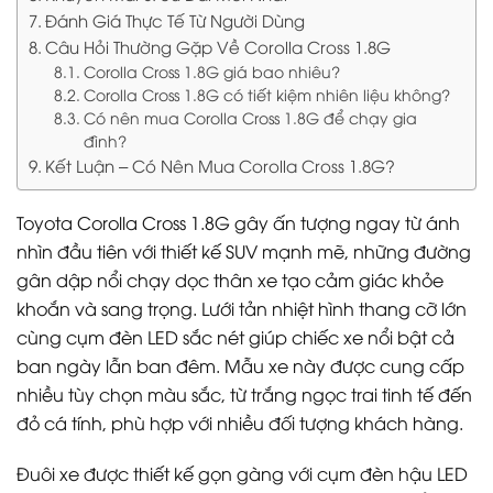
Đánh Giá Thực Tế Từ Người Dùng
Câu Hỏi Thường Gặp Về Corolla Cross 1.8G
Corolla Cross 1.8G giá bao nhiêu?
Corolla Cross 1.8G có tiết kiệm nhiên liệu không?
Có nên mua Corolla Cross 1.8G để chạy gia
đình?
Kết Luận – Có Nên Mua Corolla Cross 1.8G?
Toyota Corolla Cross 1.8G gây ấn tượng ngay từ ánh
nhìn đầu tiên với thiết kế SUV mạnh mẽ, những đường
gân dập nổi chạy dọc thân xe tạo cảm giác khỏe
khoắn và sang trọng. Lưới tản nhiệt hình thang cỡ lớn
cùng cụm đèn LED sắc nét giúp chiếc xe nổi bật cả
ban ngày lẫn ban đêm. Mẫu xe này được cung cấp
nhiều tùy chọn màu sắc, từ trắng ngọc trai tinh tế đến
đỏ cá tính, phù hợp với nhiều đối tượng khách hàng.
Đuôi xe được thiết kế gọn gàng với cụm đèn hậu LED