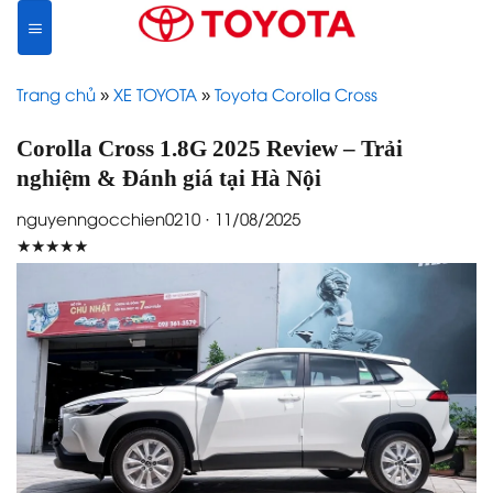
Skip
to
content
Trang chủ
»
XE TOYOTA
»
Toyota Corolla Cross
Corolla Cross 1.8G 2025 Review – Trải
nghiệm & Đánh giá tại Hà Nội
nguyenngocchien0210 · 11/08/2025
★★★★★