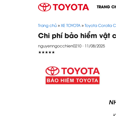
Skip
TRANG C
to
content
Trang chủ
»
XE TOYOTA
»
Toyota Corolla C
Chi phí bảo hiểm vật c
nguyenngocchien0210 · 11/08/2025
★★★★★