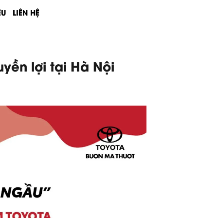
ỆU
LIÊN HỆ
yền lợi tại Hà Nội