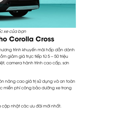
ếc xe của bạn
ho Corolla Cross
u chương trình khuyến mãi hấp dẫn dành
 giảm giá trực tiếp từ 5 – 50 triệu
t, camera hành trình cao cấp, sơn
n nâng cao giá trị sử dụng và an toàn
hoặc miễn phí công bảo dưỡng xe trong
và cập nhật các ưu đãi mới nhất.