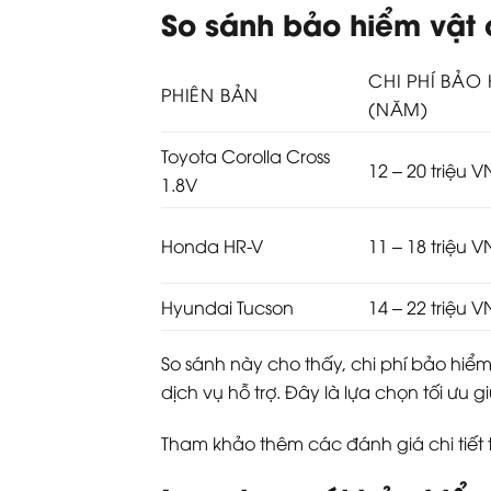
So sánh bảo hiểm vật 
CHI PHÍ BẢO
PHIÊN BẢN
(NĂM)
Toyota Corolla Cross
12 – 20 triệu 
1.8V
Honda HR-V
11 – 18 triệu 
Hyundai Tucson
14 – 22 triệu 
So sánh này cho thấy, chi phí bảo hiểm
dịch vụ hỗ trợ. Đây là lựa chọn tối ưu 
Tham khảo thêm các đánh giá chi tiết 