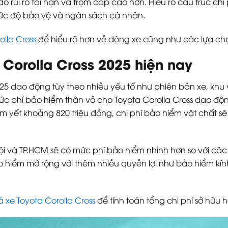
o rủi ro tai nạn và trộm cắp cao hơn. Hiểu rõ cấu trúc ch
mức độ bảo vệ và ngân sách cá nhân.
olla Cross
để hiểu rõ hơn về dòng xe cũng như các lựa ch
 Corolla Cross 2025 hiện nay
025 dao động tùy theo nhiều yếu tố như phiên bản xe, khu
 phí bảo hiểm thân vỏ cho Toyota Corolla Cross dao động từ
êm yết khoảng 820 triệu đồng, chi phí bảo hiểm vật chất sẽ
i và TP.HCM sẽ có mức phí bảo hiểm nhỉnh hơn so với các
ảo hiểm mở rộng với thêm nhiều quyền lợi như bảo hiểm kín
á xe Toyota Corolla Cross
để tính toán tổng chi phí sở hữu h