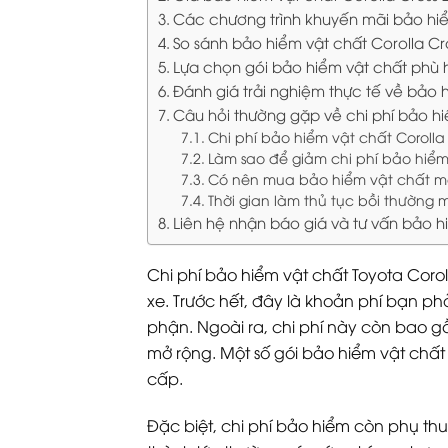
Các chương trình khuyến mãi bảo hiể
So sánh bảo hiểm vật chất Corolla Cr
Lựa chọn gói bảo hiểm vật chất phù 
Đánh giá trải nghiệm thực tế về bảo 
Câu hỏi thường gặp về chi phí bảo hi
Chi phí bảo hiểm vật chất Corolla
Làm sao để giảm chi phí bảo hiểm
Có nên mua bảo hiểm vật chất m
Thời gian làm thủ tục bồi thường 
Liên hệ nhận báo giá và tư vấn bảo h
Chi phí bảo hiểm vật chất Toyota Cor
xe. Trước hết, đây là khoản phí bạn ph
phận. Ngoài ra, chi phí này còn bao 
mở rộng. Một số gói bảo hiểm vật chất
cấp.
Đặc biệt, chi phí bảo hiểm còn phụ th