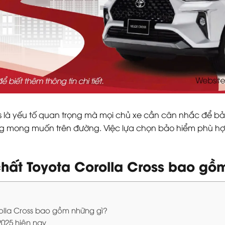
ss là yếu tố quan trọng mà mọi chủ xe cần cân nhắc để bảo
ông mong muốn trên đường. Việc lựa chọn bảo hiểm phù h
chất Toyota Corolla Cross bao gồ
rolla Cross bao gồm những gì?
2025 hiện nay