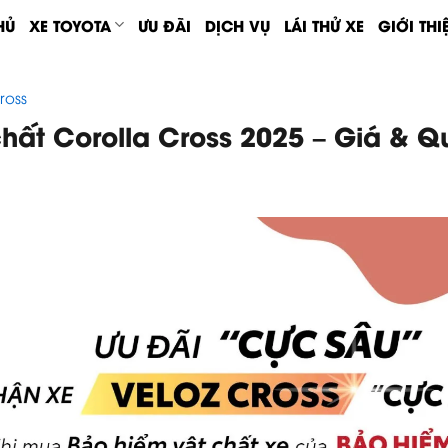
HỦ
XE TOYOTA
ƯU ĐÃI
DỊCH VỤ
LÁI THỬ XE
GIỚI THI
ross
hất Corolla Cross 2025 – Giá & Qu