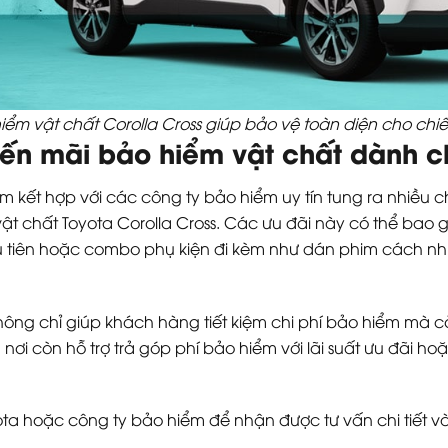
hiểm vật chất Corolla Cross giúp bảo vệ toàn diện cho chi
ến mãi bảo hiểm vật chất dành c
 Nam kết hợp với các công ty bảo hiểm uy tín tung ra nhiề
chất Toyota Corolla Cross. Các ưu đãi này có thể bao gồm
tiên hoặc combo phụ kiện đi kèm như dán phim cách nhiệ
ng chỉ giúp khách hàng tiết kiệm chi phí bảo hiểm mà cò
 nơi còn hỗ trợ trả góp phí bảo hiểm với lãi suất ưu đãi 
oyota hoặc công ty bảo hiểm để nhận được tư vấn chi tiết 