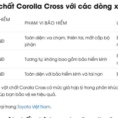
chất Corolla Cross với các dòng 
 HIỂM
PHẠM VI BẢO HIỂM
Toàn diện: va chạm, thiên tai, mất cắp bộ
VNĐ
phận
VNĐ
Tương tự, không bao gồm bảo hiểm kính
VNĐ
Toàn diện với bảo hiểm kính và tai nạn
 vật chất Corolla Cross có mức giá hợp lý trong phân khú
giúp bạn bảo vệ xe hiệu quả.
tại trang
Toyota Việt Nam
.