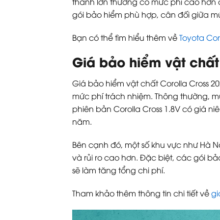
thành lớn thường có mức phí cao hơn d
gói bảo hiểm phù hợp, cân đối giữa 
Bạn có thể tìm hiểu thêm về
Toyota Cor
Giá bảo hiểm vật chất
Giá bảo hiểm vật chất Corolla Cross 2
mức phí trách nhiệm. Thông thường, mức
phiên bản Corolla Cross 1.8V có giá ni
năm.
Bên cạnh đó, một số khu vực như Hà Nộ
và rủi ro cao hơn. Đặc biệt, các gói b
sẽ làm tăng tổng chi phí.
Tham khảo thêm thông tin chi tiết về
gi