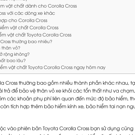
m vật chất dành cho Corolla Cross
oss với các dòng xe khác
hợp cho Corolla Cross
hiểm vật chất Corolla Cross
ểm vật chất Toyota Corolla Cross
 Cross thường bao nhiêu?
 thân vỏ?
ở rộng không?
mất bao lâu?
iểm vật chất Toyota Corolla Cross ngay hôm nay
olla Cross thường bao gồm nhiều thành phần khác nhau, t
ải trả để bảo vệ thân vỏ xe khỏi các tổn thất như va chạm
gồm các khoản phụ phí liên quan đến mức độ bảo hiểm, t
 còn tích hợp thêm bảo hiểm kính xe, bảo hiểm tai nạn ngư
uộc vào phiên bản Toyota Corolla Cross bạn sử dụng cũng