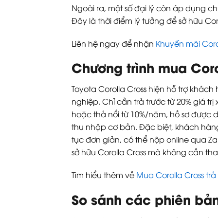
Ngoài ra, một số đại lý còn áp dụng ch
Đây là thời điểm lý tưởng để sở hữu Coro
Liên hệ ngay để nhận
Khuyến mãi Coro
Chương trình mua Corol
Toyota Corolla Cross hiện hỗ trợ khác
nghiệp. Chỉ cần trả trước từ 20% giá tr
hoặc thả nổi từ 10%/năm, hồ sơ được d
thu nhập cơ bản. Đặc biệt, khách hàng 
tục đơn giản, có thể nộp online qua Za
sở hữu Corolla Cross mà không cần th
Tìm hiểu thêm về
Mua Corolla Cross trả
So sánh các phiên bản