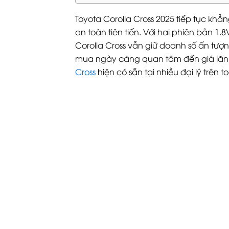
Toyota Corolla Cross 2025 tiếp tục khẳ
an toàn tiên tiến. Với hai phiên bản 
Corolla Cross vẫn giữ doanh số ấn tượng
mua ngày càng quan tâm đến giá lăn b
Cross
hiện có sẵn tại nhiều đại lý trên t