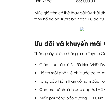
Tỉnh khác
885.000.000
Mức giá trên có thể thay đổi tùy thời
trình hỗ trợ phí trước bạ hoặc ưu đãi từ 
Ưu đãi và khuyến mãi 
Tháng này, khách hàng mua Toyota Cor
Giảm trực tiếp từ 5 – 50 triệu VNĐ t
Hỗ trợ một phần lệ phí trước bạ tại m
Tặng bảo hiểm thân vỏ năm đầu tiê
Camera hành trình cao cấp Full HD 
Miễn phí công bảo dưỡng 1.000 km 