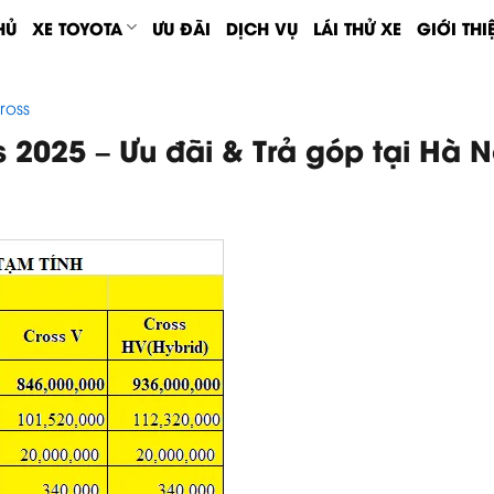
HỦ
XE TOYOTA
ƯU ĐÃI
DỊCH VỤ
LÁI THỬ XE
GIỚI THI
ross
 2025 – Ưu đãi & Trả góp tại Hà N