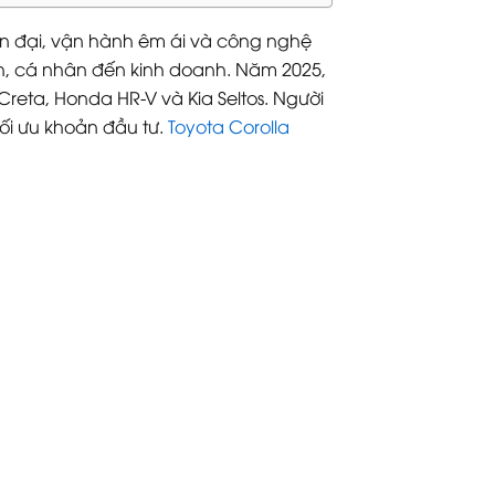
hiện đại, vận hành êm ái và công nghệ
ình, cá nhân đến kinh doanh. Năm 2025,
 Creta, Honda HR-V và Kia Seltos. Người
ối ưu khoản đầu tư.
Toyota Corolla