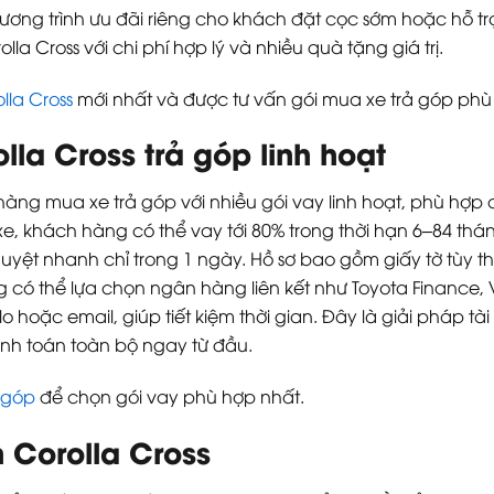
ương trình ưu đãi riêng cho khách đặt cọc sớm hoặc hỗ trợ
lla Cross với chi phí hợp lý và nhiều quà tặng giá trị.
lla Cross
mới nhất và được tư vấn gói mua xe trả góp phù
la Cross trả góp linh hoạt
h hàng mua xe trả góp với nhiều gói vay linh hoạt, phù hợ
ị xe, khách hàng có thể vay tới 80% trong thời hạn 6–84 thá
uyệt nhanh chỉ trong 1 ngày. Hồ sơ bao gồm giấy tờ tùy t
có thể lựa chọn ngân hàng liên kết như Toyota Finance, VP
lo hoặc email, giúp tiết kiệm thời gian. Đây là giải pháp 
anh toán toàn bộ ngay từ đầu.
 góp
để chọn gói vay phù hợp nhất.
 Corolla Cross