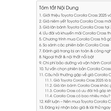
Tóm tắt Nội Dung
Giới thiệu Toyota Corolla Cross 2025 v
Giá niêm yết Toyota Corolla Cross mớ
Giá lăn bánh Toyota Corolla Cross tại
Ưu đãi và khuyến mãi Corolla Cross t
Chương trình mua Corolla Cross trả gó
So sánh các phiên bản Corolla Cross
Đánh giá trang bị an toàn & công ngh
Ngoại thất & nội thất nổi bật
Chi phí bảo dưỡng và vận hành Corol
Tư vấn chọn phiên bản Corolla Cros
Câu hỏi thường gặp về giá Corolla C
Giá Toyota Corolla Cross 2025 là
Giá lăn bánh Corolla Cross khác g
Corolla Cross có ưu đãi trả góp 
Corolla Cross có bao nhiêu màu?
Kết luận – Nên mua Toyota Corolla C
Đăng ký nhận báo giá & lái thử nga