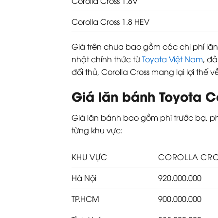
Corolla Cross 1.8V
Corolla Cross 1.8 HEV
Giá trên chưa bao gồm các chi phí lăn
nhật chính thức từ
Toyota Việt Nam
, đ
đối thủ, Corolla Cross mang lại lợi thế
Giá lăn bánh Toyota Co
Giá lăn bánh bao gồm phí trước bạ, ph
từng khu vực:
KHU VỰC
COROLLA CRO
Hà Nội
920.000.000
TP.HCM
900.000.000