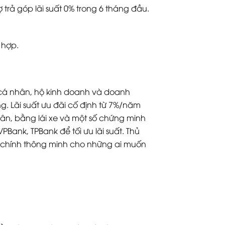
 trả góp lãi suất 0% trong 6 tháng đầu.
 hợp.
p cá nhân, hộ kinh doanh và doanh
ng. Lãi suất ưu đãi cố định từ 7%/năm
hân, bằng lái xe và một số chứng minh
Bank, TPBank để tối ưu lãi suất. Thủ
tài chính thông minh cho những ai muốn