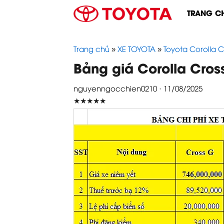
Skip
TRANG C
to
content
Trang chủ
»
XE TOYOTA
»
Toyota Corolla C
Bảng giá Corolla Cross
nguyenngocchien0210 · 11/08/2025
★★★★★