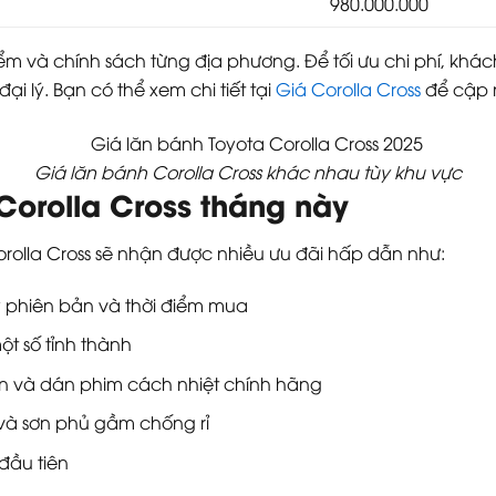
980.000.000
 điểm và chính sách từng địa phương. Để tối ưu chi phí, 
đại lý. Bạn có thể xem chi tiết tại
Giá Corolla Cross
để cập 
Giá lăn bánh Corolla Cross khác nhau tùy khu vực
Corolla Cross tháng này
olla Cross sẽ nhận được nhiều ưu đãi hấp dẫn như:
ùy phiên bản và thời điểm mua
ột số tỉnh thành
n và dán phim cách nhiệt chính hãng
và sơn phủ gầm chống rỉ
đầu tiên