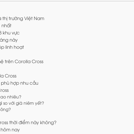
à thị trường Việt Nam
i nhất
 3 khu vực
háng này
p linh hoạt
ệ trên Corolla Cross
la Cross
s phù hợp nhu cầu
ross
 bao nhiêu?
ì so với giá niêm yết?
không?
ross thời điểm này không?
y hôm nay