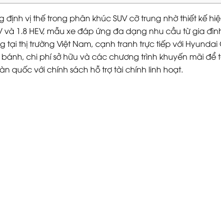
ng định vị thế trong phân khúc SUV cỡ trung nhờ thiết kế 
1.8V và 1.8 HEV, mẫu xe đáp ứng đa dạng nhu cầu từ gia đ
 tại thị trường Việt Nam, cạnh tranh trực tiếp với Hyundai
ánh, chi phí sở hữu và các chương trình khuyến mãi để t
oàn quốc với chính sách hỗ trợ tài chính linh hoạt.