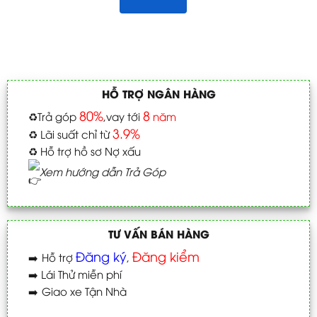
HỖ TRỢ NGÂN HÀNG
80%
8
♻️
Trả góp
,vay tới
năm
3.9%
♻️
Lãi suất chỉ từ
♻️
Hỗ trợ hồ sơ Nợ xấu
Xem hướng dẫn Trả Góp
TƯ VẤN BÁN HÀNG
Đăng ký
Đăng kiểm
➡️
Hỗ trợ
,
➡️
Lái Thử miễn phí
➡️
Giao xe Tận Nhà