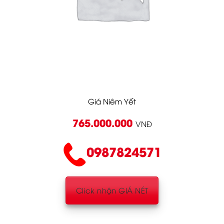
Giá Niêm Yết
765.000.000
VNĐ
0987824571
Click nhận GIÁ NÉT