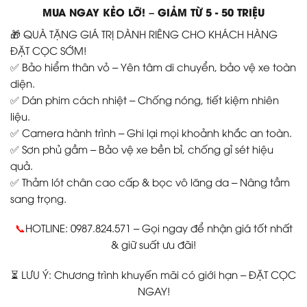
MUA NGAY KẺO LỠ! – GIẢM TỪ 5 - 50 TRIỆU
🎁 QUÀ TẶNG GIÁ TRỊ DÀNH RIÊNG CHO KHÁCH HÀNG
ĐẶT CỌC SỚM!
✅ Bảo hiểm thân vỏ – Yên tâm di chuyển, bảo vệ xe toàn
diện.
✅ Dán phim cách nhiệt – Chống nóng, tiết kiệm nhiên
liệu.
✅ Camera hành trình – Ghi lại mọi khoảnh khắc an toàn.
✅ Sơn phủ gầm – Bảo vệ xe bền bỉ, chống gỉ sét hiệu
quả.
✅ Thảm lót chân cao cấp & bọc vô lăng da – Nâng tầm
sang trọng.
📞
HOTLINE: 0987.824.571 – Gọi ngay để nhận giá tốt nhất
& giữ suất ưu đãi!
⏳ LƯU Ý: Chương trình khuyến mãi có giới hạn – ĐẶT CỌC
NGAY!