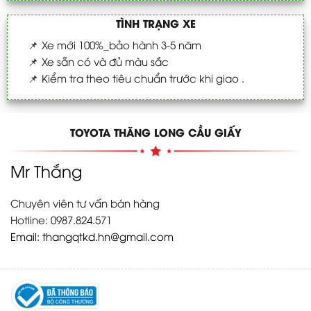
TÌNH TRẠNG XE
📌
Xe mới 100%_bảo hành 3-5 năm
📌
Xe sẵn có và đủ màu sắc
📌
Kiểm tra theo tiêu chuẩn trước khi giao .
TOYOTA THĂNG LONG CẦU GIẤY
Mr Thắng
Chuyên viên tư vấn bán hàng
Hotline: 0987.824.571
Email:
thangqtkd.hn@gmail.com