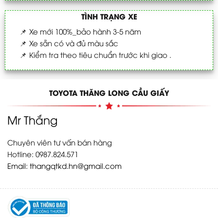
TÌNH TRẠNG XE
📌
Xe mới 100%_bảo hành 3-5 năm
📌
Xe sẵn có và đủ màu sắc
📌
Kiểm tra theo tiêu chuẩn trước khi giao .
TOYOTA THĂNG LONG CẦU GIẤY
Mr Thắng
Chuyên viên tư vấn bán hàng
Hotline: 0987.824.571
Email:
thangqtkd.hn@gmail.com