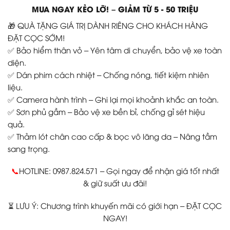
MUA NGAY KẺO LỠ! – GIẢM TỪ 5 - 50 TRIỆU
🎁 QUÀ TẶNG GIÁ TRỊ DÀNH RIÊNG CHO KHÁCH HÀNG
ĐẶT CỌC SỚM!
✅ Bảo hiểm thân vỏ – Yên tâm di chuyển, bảo vệ xe toàn
diện.
✅ Dán phim cách nhiệt – Chống nóng, tiết kiệm nhiên
liệu.
✅ Camera hành trình – Ghi lại mọi khoảnh khắc an toàn.
✅ Sơn phủ gầm – Bảo vệ xe bền bỉ, chống gỉ sét hiệu
quả.
✅ Thảm lót chân cao cấp & bọc vô lăng da – Nâng tầm
sang trọng.
📞
HOTLINE: 0987.824.571 – Gọi ngay để nhận giá tốt nhất
& giữ suất ưu đãi!
⏳ LƯU Ý: Chương trình khuyến mãi có giới hạn – ĐẶT CỌC
NGAY!