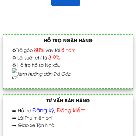
HỖ TRỢ NGÂN HÀNG
80%
8
♻️
Trả góp
,vay tới
năm
3.9%
♻️
Lãi suất chỉ từ
♻️
Hỗ trợ hồ sơ Nợ xấu
Xem hướng dẫn Trả Góp
TƯ VẤN BÁN HÀNG
Đăng ký
Đăng kiểm
➡️
Hỗ trợ
,
➡️
Lái Thử miễn phí
➡️
Giao xe Tận Nhà