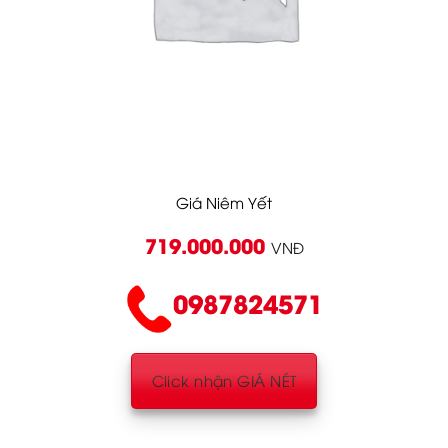
Giá Niêm Yết
719.000.000
VNĐ
0987824571
Click nhận GIÁ NÉT