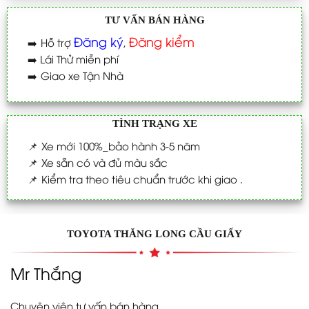
TƯ VẤN BÁN HÀNG
Đăng ký
Đăng kiểm
➡️
Hỗ trợ
,
➡️
Lái Thử miễn phí
➡️
Giao xe Tận Nhà
TÌNH TRẠNG XE
📌
Xe mới 100%_bảo hành 3-5 năm
📌
Xe sẵn có và đủ màu sắc
📌
Kiểm tra theo tiêu chuẩn trước khi giao .
TOYOTA THĂNG LONG CẦU GIẤY
Mr Thắng
Chuyên viên tư vấn bán hàng