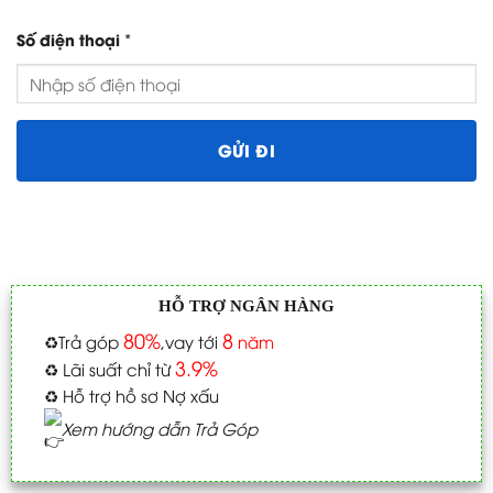
*
Số điện thoại
HỖ TRỢ NGÂN HÀNG
80%
8
♻️
Trả góp
,vay tới
năm
3.9%
♻️
Lãi suất chỉ từ
♻️
Hỗ trợ hồ sơ Nợ xấu
Xem hướng dẫn Trả Góp