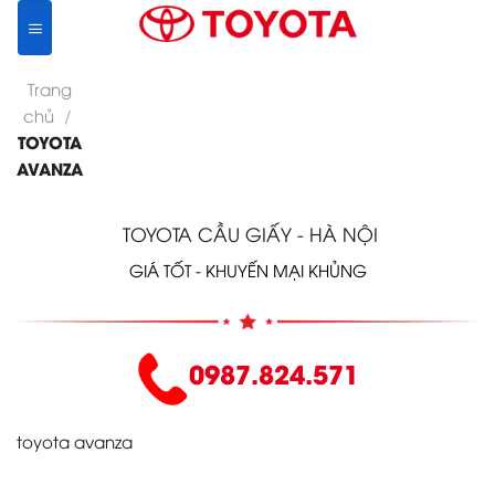
Skip
to
content
Trang
chủ
/
TOYOTA
AVANZA
TOYOTA CẦU GIẤY - HÀ NỘI
GIÁ TỐT - KHUYẾN MẠI KHỦNG
0987.824.571
toyota avanza