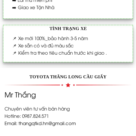
➡️
Giao xe Tận Nhà
TÌNH TRẠNG XE
📌
Xe mới 100%_bảo hành 3-5 năm
📌
Xe sẵn có và đủ màu sắc
📌
Kiểm tra theo tiêu chuẩn trước khi giao .
TOYOTA THĂNG LONG CẦU GIẤY
Mr Thắng
Chuyên viên tư vấn bán hàng
Hotline: 0987.824.571
Email:
thangqtkd.hn@gmail.com