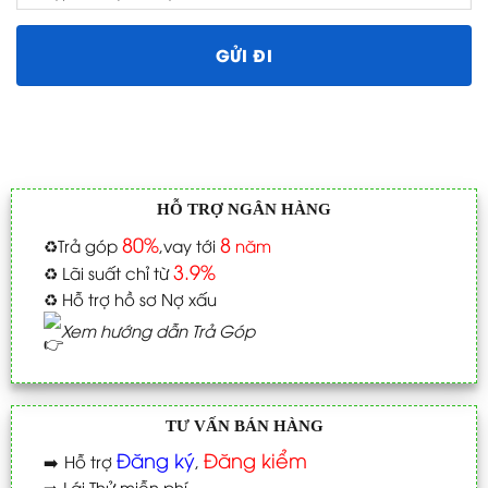
HỖ TRỢ NGÂN HÀNG
80%
8
♻️
Trả góp
,vay tới
năm
3.9%
♻️
Lãi suất chỉ từ
♻️
Hỗ trợ hồ sơ Nợ xấu
Xem hướng dẫn Trả Góp
TƯ VẤN BÁN HÀNG
Đăng ký
Đăng kiểm
➡️
Hỗ trợ
,
➡️
Lái Thử miễn phí