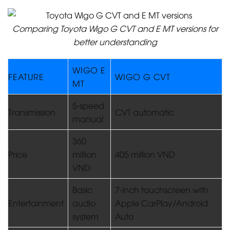
Comparing Toyota Wigo G CVT and E MT versions for
better understanding
WIGO E
FEATURE
WIGO G CVT
MT
5-speed
Transmission
CVT automatic
manual
360
Price
million
405 million VND
VND
Basic
7-inch touchscreen with
Entertainment
audio
Apple CarPlay/Android
system
Auto