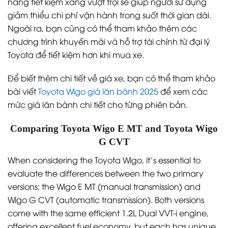
năng tiết kiệm xăng vượt trội sẽ giúp người sử dụng
giảm thiểu chi phí vận hành trong suốt thời gian dài.
Ngoài ra, bạn cũng có thể tham khảo thêm các
chương trình khuyến mãi và hỗ trợ tài chính từ đại lý
Toyota để tiết kiệm hơn khi mua xe.
Để biết thêm chi tiết về giá xe, bạn có thể tham khảo
bài viết
Toyota Wigo giá lăn bánh 2025
để xem các
mức giá lăn bánh chi tiết cho từng phiên bản.
Comparing Toyota Wigo E MT and Toyota Wigo
G CVT
When considering the Toyota Wigo, it’s essential to
evaluate the differences between the two primary
versions: the Wigo E MT (manual transmission) and
Wigo G CVT (automatic transmission). Both versions
come with the same efficient 1.2L Dual VVT-i engine,
offering excellent fuel economy, but each has unique