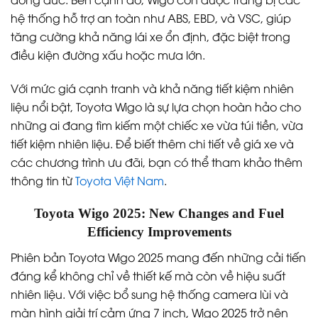
hệ thống hỗ trợ an toàn như ABS, EBD, và VSC, giúp
tăng cường khả năng lái xe ổn định, đặc biệt trong
điều kiện đường xấu hoặc mưa lớn.
Với mức giá cạnh tranh và khả năng tiết kiệm nhiên
liệu nổi bật, Toyota Wigo là sự lựa chọn hoàn hảo cho
những ai đang tìm kiếm một chiếc xe vừa túi tiền, vừa
tiết kiệm nhiên liệu. Để biết thêm chi tiết về giá xe và
các chương trình ưu đãi, bạn có thể tham khảo thêm
thông tin từ
Toyota Việt Nam
.
Toyota Wigo 2025: New Changes and Fuel
Efficiency Improvements
Phiên bản Toyota Wigo 2025 mang đến những cải tiến
đáng kể không chỉ về thiết kế mà còn về hiệu suất
nhiên liệu. Với việc bổ sung hệ thống camera lùi và
màn hình giải trí cảm ứng 7 inch, Wigo 2025 trở nên