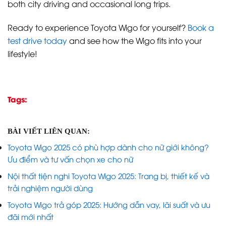
both city driving and occasional long trips.
Ready to experience Toyota Wigo for yourself?
Book a
test drive today
and see how the Wigo fits into your
lifestyle!
Tags:
BÀI VIẾT LIÊN QUAN:
Toyota Wigo 2025 có phù hợp dành cho nữ giới không?
Ưu điểm và tư vấn chọn xe cho nữ
Nội thất tiện nghi Toyota Wigo 2025: Trang bị, thiết kế và
trải nghiệm người dùng
Toyota Wigo trả góp 2025: Hướng dẫn vay, lãi suất và ưu
đãi mới nhất