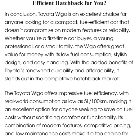
Efficient Hatchback for You?
In conclusion, Toyota Wigo is an excellent choice for
anyone looking for a compact, fuel-efficient car that
doesn’t compromise on modern features or reliability.
Whether you’re a first-time car buyer, a young
professional, or a small family, the Wigo offers great
value for money with its low fuel consumption, stylish
design, and easy handling. With the added benefits of
Toyota’s renowned durability and affordability, it
stands out in the competitive hatchback market.
The Toyota Wigo offers impressive fuel efficiency, with
real-world consumption as low as 5L/100km, making it
an excellent option for anyone seeking to save on fuel
costs without sacrificing comfort or functionality. Its
combination of modern features, competitive pricing,
and low maintenance costs make it a top choice for