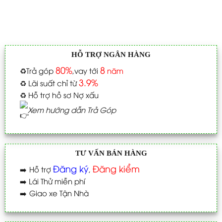
HỖ TRỢ NGÂN HÀNG
80%
8
♻️
Trả góp
,vay tới
năm
3.9%
♻️
Lãi suất chỉ từ
♻️
Hỗ trợ hồ sơ Nợ xấu
Xem hướng dẫn Trả Góp
TƯ VẤN BÁN HÀNG
Đăng ký
Đăng kiểm
➡️
Hỗ trợ
,
➡️
Lái Thử miễn phí
➡️
Giao xe Tận Nhà