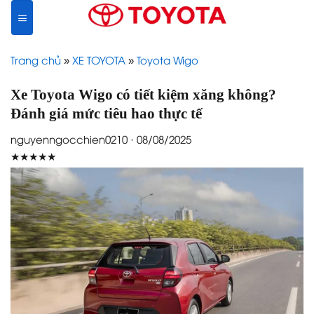
Skip
to
content
Trang chủ
»
XE TOYOTA
»
Toyota Wigo
Xe Toyota Wigo có tiết kiệm xăng không?
Đánh giá mức tiêu hao thực tế
nguyenngocchien0210 · 08/08/2025
★★★★★