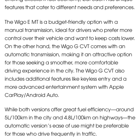
features that cater to different needs and preferences.
The Wigo E MT is a budget-friendly option with a
manual transmission, ideal for drivers who prefer more
control over their vehicle and want to keep costs lower.
On the other hand, the Wigo G CVT comes with an
automatic transmission, making it an attractive option
for those seeking a smoother, more comfortable
driving experience in the city. The Wigo G CVT also
includes additional features like keyless entry and a
more advanced entertainment system with Apple
CarPlay/Android Auto.
While both versions offer great fuel efficiency—around
5L/100km in the city and 4.8L/100km on highways—the
automatic version’s ease of use might be preferable
for those who drive frequently in traffic.