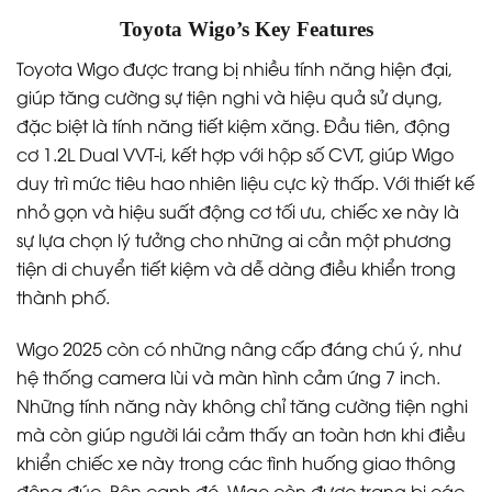
Toyota Wigo’s Key Features
Toyota Wigo được trang bị nhiều tính năng hiện đại,
giúp tăng cường sự tiện nghi và hiệu quả sử dụng,
đặc biệt là tính năng tiết kiệm xăng. Đầu tiên, động
cơ 1.2L Dual VVT-i, kết hợp với hộp số CVT, giúp Wigo
duy trì mức tiêu hao nhiên liệu cực kỳ thấp. Với thiết kế
nhỏ gọn và hiệu suất động cơ tối ưu, chiếc xe này là
sự lựa chọn lý tưởng cho những ai cần một phương
tiện di chuyển tiết kiệm và dễ dàng điều khiển trong
thành phố.
Wigo 2025 còn có những nâng cấp đáng chú ý, như
hệ thống camera lùi và màn hình cảm ứng 7 inch.
Những tính năng này không chỉ tăng cường tiện nghi
mà còn giúp người lái cảm thấy an toàn hơn khi điều
khiển chiếc xe này trong các tình huống giao thông
đông đúc. Bên cạnh đó, Wigo còn được trang bị các