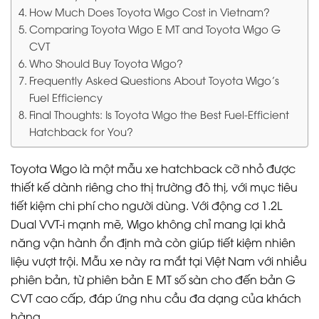
How Much Does Toyota Wigo Cost in Vietnam?
Comparing Toyota Wigo E MT and Toyota Wigo G
CVT
Who Should Buy Toyota Wigo?
Frequently Asked Questions About Toyota Wigo’s
Fuel Efficiency
Final Thoughts: Is Toyota Wigo the Best Fuel-Efficient
Hatchback for You?
Toyota Wigo là một mẫu xe hatchback cỡ nhỏ được
thiết kế dành riêng cho thị trường đô thị, với mục tiêu
tiết kiệm chi phí cho người dùng. Với động cơ 1.2L
Dual VVT-i mạnh mẽ, Wigo không chỉ mang lại khả
năng vận hành ổn định mà còn giúp tiết kiệm nhiên
liệu vượt trội. Mẫu xe này ra mắt tại Việt Nam với nhiều
phiên bản, từ phiên bản E MT số sàn cho đến bản G
CVT cao cấp, đáp ứng nhu cầu đa dạng của khách
hàng.