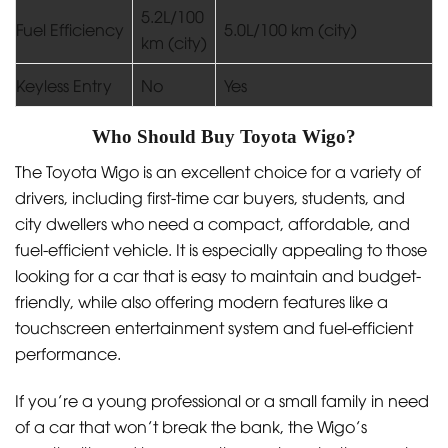
5.2L/100
Fuel Efficiency
5.0L/100 km (city)
km (city)
Keyless Entry
No
Yes
Who Should Buy Toyota Wigo?
The Toyota Wigo is an excellent choice for a variety of
drivers, including first-time car buyers, students, and
city dwellers who need a compact, affordable, and
fuel-efficient vehicle. It is especially appealing to those
looking for a car that is easy to maintain and budget-
friendly, while also offering modern features like a
touchscreen entertainment system and fuel-efficient
performance.
If you’re a young professional or a small family in need
of a car that won’t break the bank, the Wigo’s