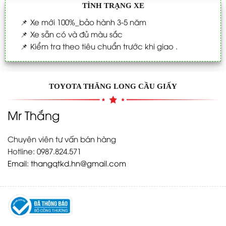
TÌNH TRẠNG XE
📌
Xe mới 100%_bảo hành 3-5 năm
📌
Xe sẵn có và đủ màu sắc
📌
Kiểm tra theo tiêu chuẩn trước khi giao .
TOYOTA THĂNG LONG CẦU GIẤY
Mr Thắng
Chuyên viên tư vấn bán hàng
Hotline: 0987.824.571
Email:
thangqtkd.hn@gmail.com