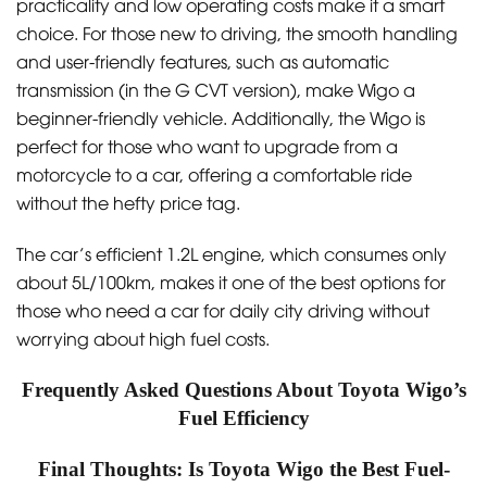
practicality and low operating costs make it a smart
choice. For those new to driving, the smooth handling
and user-friendly features, such as automatic
transmission (in the G CVT version), make Wigo a
beginner-friendly vehicle. Additionally, the Wigo is
perfect for those who want to upgrade from a
motorcycle to a car, offering a comfortable ride
without the hefty price tag.
The car’s efficient 1.2L engine, which consumes only
about 5L/100km, makes it one of the best options for
those who need a car for daily city driving without
worrying about high fuel costs.
Frequently Asked Questions About Toyota Wigo’s
Fuel Efficiency
Final Thoughts: Is Toyota Wigo the Best Fuel-