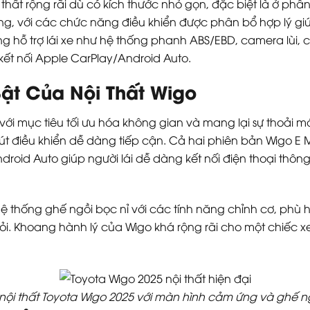
thất rộng rãi dù có kích thước nhỏ gọn, đặc biệt là ở ph
ụng, với các chức năng điều khiển được phân bổ hợp lý giú
ng hỗ trợ lái xe như hệ thống phanh ABS/EBD, camera lùi, 
kết nối Apple CarPlay/Android Auto.
ật Của Nội Thất Wigo
 với mục tiêu tối ưu hóa không gian và mang lại sự thoải 
nút điều khiển dễ dàng tiếp cận. Cả hai phiên bản Wigo 
droid Auto giúp người lái dễ dàng kết nối điện thoại thông
ệ thống ghế ngồi bọc nỉ với các tính năng chỉnh cơ, phù
i. Khoang hành lý của Wigo khá rộng rãi cho một chiếc 
nội thất Toyota Wigo 2025 với màn hình cảm ứng và ghế ng