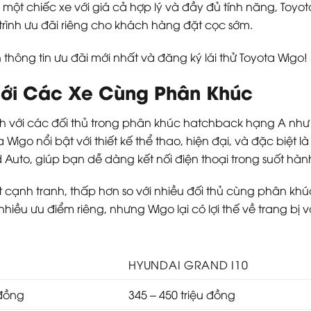
một chiếc xe với giá cả hợp lý và đầy đủ tính năng, Toyota
rình ưu đãi riêng cho khách hàng đặt cọc sớm.
 thông tin ưu đãi mới nhất và đăng ký lái thử Toyota Wigo!
Với Các Xe Cùng Phân Khúc
h với các đối thủ trong phân khúc hatchback hạng A như 
ota Wigo nổi bật với thiết kế thể thao, hiện đại, và đặc bi
 Auto, giúp bạn dễ dàng kết nối điện thoại trong suốt hành
t cạnh tranh, thấp hơn so với nhiều đối thủ cùng phân kh
iều ưu điểm riêng, nhưng Wigo lại có lợi thế về trang bị v
O
HYUNDAI GRAND I10
 đồng
345 – 450 triệu đồng