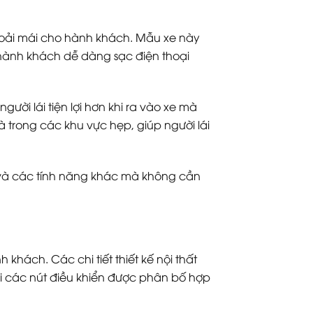
 thoải mái cho hành khách. Mẫu xe này
p hành khách dễ dàng sạc điện thoại
ời lái tiện lợi hơn khi ra vào xe mà
à trong các khu vực hẹp, giúp người lái
a và các tính năng khác mà không cần
khách. Các chi tiết thiết kế nội thất
với các nút điều khiển được phân bố hợp