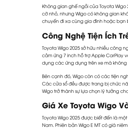
Không gian ghế ngồi của Toyota Wigo 
cỡ nhỏ, nhưng Wigo có không gian khá 
chuyến đi xa cùng gia đình hoặc bạn 
Công Nghệ Tiện Ích Tr
Toyota Wigo 2025 sở hữu nhiều công ngh
cảm ứng 7 inch hỗ trợ Apple CarPlay và
dụng các ứng dụng trên xe mà không gặ
Bên cạnh đó, Wigo còn có các tiện ng
Các cửa sổ đều được trang bị chức năng
Wigo trở thành sự lựa chọn lý tưởng ch
Giá Xe Toyota Wigo Và
Toyota Wigo 2025 được biết đến là một
Nam. Phiên bản Wigo E MT có giá niêm y