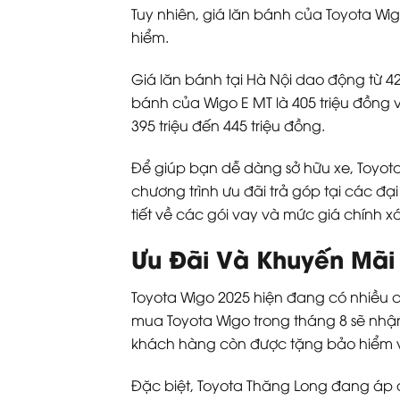
Tuy nhiên, giá lăn bánh của Toyota Wi
hiểm.
Giá lăn bánh tại Hà Nội dao động từ 420
bánh của Wigo E MT là 405 triệu đồng 
395 triệu đến 445 triệu đồng.
Để giúp bạn dễ dàng sở hữu xe, Toyota
chương trình ưu đãi trả góp tại các đạ
tiết về các gói vay và mức giá chính x
Ưu Đãi Và Khuyến Mãi 
Toyota Wigo 2025 hiện đang có nhiều
mua Toyota Wigo trong tháng 8 sẽ nhận 
khách hàng còn được tặng bảo hiểm vậ
Đặc biệt, Toyota Thăng Long đang áp d