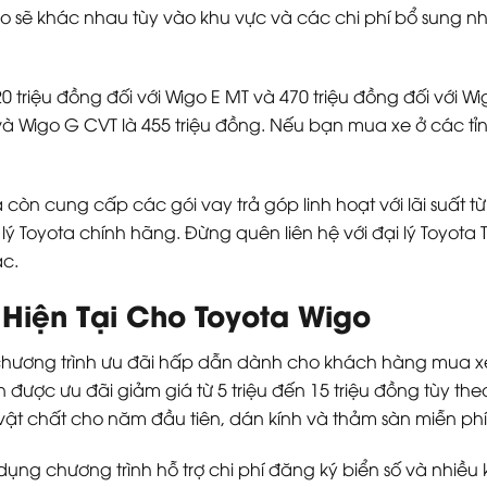
go sẽ khác nhau tùy vào khu vực và các chi phí bổ sung nh
 triệu đồng đối với Wigo E MT và 470 triệu đồng đối với Wig
và Wigo G CVT là 455 triệu đồng. Nếu bạn mua xe ở các tỉ
 còn cung cấp các gói vay trả góp linh hoạt với lãi suất
i lý Toyota chính hãng. Đừng quên liên hệ với đại lý Toyot
ác.
Hiện Tại Cho Toyota Wigo
 chương trình ưu đãi hấp dẫn dành cho khách hàng mua x
được ưu đãi giảm giá từ 5 triệu đến 15 triệu đồng tùy the
t chất cho năm đầu tiên, dán kính và thảm sàn miễn phí
ụng chương trình hỗ trợ chi phí đăng ký biển số và nhiều 