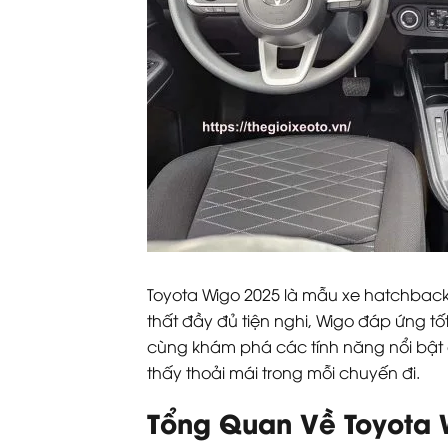
Toyota Wigo 2025 là mẫu xe hatchback t
thất đầy đủ tiện nghi, Wigo đáp ứng tố
cùng khám phá các tính năng nổi bật c
thấy thoải mái trong mỗi chuyến đi.
Tổng Quan Về Toyota 