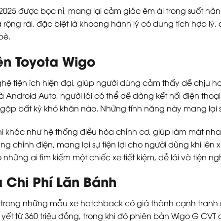
2025 được bọc nỉ, mang lại cảm giác êm ái trong suốt hà
rộng rãi, đặc biệt là khoang hành lý có dung tích hợp l
bè.
ên Toyota Wigo
ệ tiện ích hiện đại, giúp người dùng cảm thấy dễ chịu hơ
 Android Auto, người lái có thể dễ dàng kết nối điện thoạ
p bất kỳ khó khăn nào. Những tính năng này mang lại sự t
hi khác như hệ thống điều hòa chỉnh cơ, giúp làm mát nh
 chỉnh điện, mang lại sự tiện lợi cho người dùng khi lên 
o những ai tìm kiếm một chiếc xe tiết kiệm, dễ lái và tiện
 Chi Phí Lăn Bánh
 trong những mẫu xe hatchback có giá thành cạnh tranh n
ết từ 360 triệu đồng, trong khi đó phiên bản Wigo G CVT 