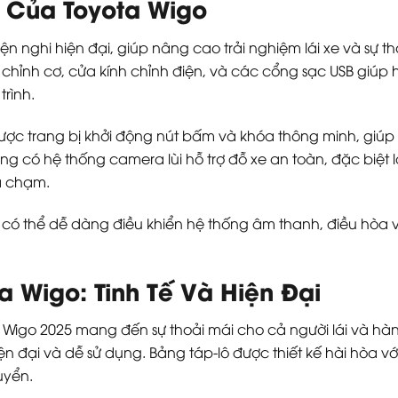
i Của Toyota Wigo
iện nghi hiện đại, giúp nâng cao trải nghiệm lái xe và sự
a chỉnh cơ, cửa kính chỉnh điện, và các cổng sạc USB giú
trình.
c trang bị khởi động nút bấm và khóa thông minh, giúp ngư
g có hệ thống camera lùi hỗ trợ đỗ xe an toàn, đặc biệt l
a chạm.
ái có thể dễ dàng điều khiển hệ thống âm thanh, điều hò
ta Wigo: Tinh Tế Và Hiện Đại
a Wigo 2025 mang đến sự thoải mái cho cả người lái và hành 
ện đại và dễ sử dụng. Bảng táp-lô được thiết kế hài hòa 
uyển.