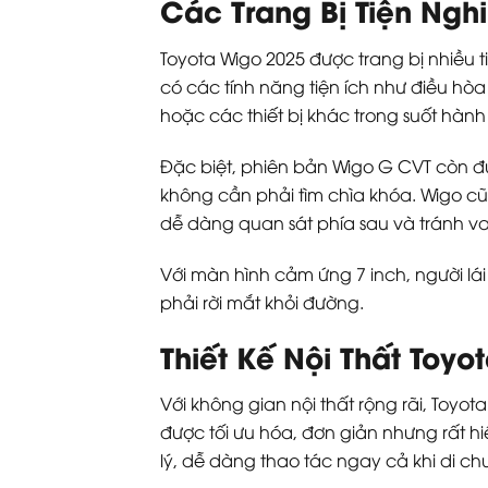
Các Trang Bị Tiện Ngh
Toyota Wigo 2025 được trang bị nhiều t
có các tính năng tiện ích như điều hò
hoặc các thiết bị khác trong suốt hành 
Đặc biệt, phiên bản Wigo G CVT còn đượ
không cần phải tìm chìa khóa. Wigo cũn
dễ dàng quan sát phía sau và tránh v
Với màn hình cảm ứng 7 inch, người l
phải rời mắt khỏi đường.
Thiết Kế Nội Thất Toyo
Với không gian nội thất rộng rãi, Toyot
được tối ưu hóa, đơn giản nhưng rất hi
lý, dễ dàng thao tác ngay cả khi di ch