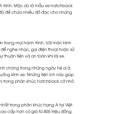
nh trình. Mặc dù là mẫu xe hatchback
ý, đủ để chứa nhiều đồ đạc cho những
n trong mọi hành trình. Với màn hình
i để nghe nhạc, gọi điện thoại hoặc sử
huận tiện và an toàn khi lái xe.
anh chóng trong những ngày hè oi ả.
xuống kính xe. Những tiện ích này giúp
 nghi trong phân khúc hatchback cỡ nhỏ.
hất trong phân khúc hạng A tại Việt
cao cấp hơn có giá từ 405 triệu đồng.