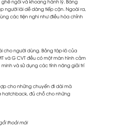
ần ghế ngồi và khoang hành lý. Bảng
p người lái dễ dàng tiếp cận. Ngoài ra,
cùng các tiện nghi như điều hòa chỉnh
mái cho người dùng. Bảng táp-lô của
E MT và G CVT đều có một màn hình cảm
 minh và sử dụng các tính năng giải trí
 hợp cho những chuyến đi dài mà
xe hatchback, đủ chỗ cho những
ồi thoải mái