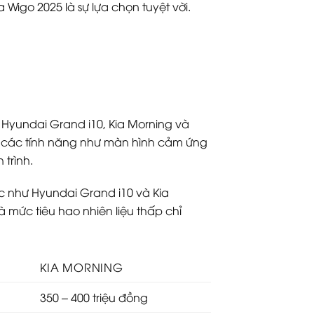
 Wigo 2025 là sự lựa chọn tuyệt vời.
Hyundai Grand i10, Kia Morning và
ệt là các tính năng như màn hình cảm ứng
 trình.
úc như Hyundai Grand i10 và Kia
à mức tiêu hao nhiên liệu thấp chỉ
KIA MORNING
350 – 400 triệu đồng