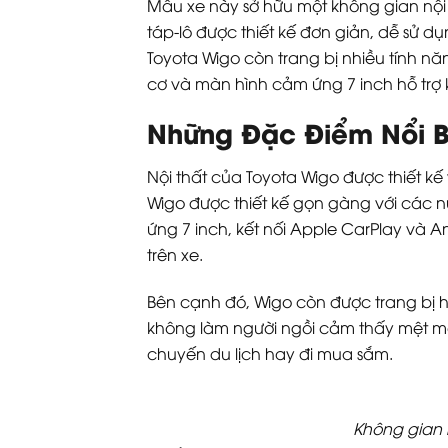
Mẫu xe này sở hữu một không gian nội 
táp-lô được thiết kế đơn giản, dễ sử d
Toyota Wigo còn trang bị nhiều tính nă
cơ và màn hình cảm ứng 7 inch hỗ trợ 
Những Đặc Điểm Nổi B
Nội thất của Toyota Wigo được thiết kế
Wigo được thiết kế gọn gàng với các 
ứng 7 inch, kết nối Apple CarPlay và An
trên xe.
Bên cạnh đó, Wigo còn được trang bị h
không làm người ngồi cảm thấy mệt mỏ
chuyến du lịch hay đi mua sắm.
Không gian 