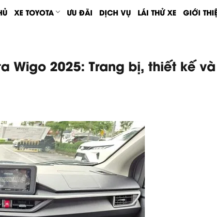
HỦ
XE TOYOTA
ƯU ĐÃI
DỊCH VỤ
LÁI THỬ XE
GIỚI THI
ta Wigo 2025: Trang bị, thiết kế v