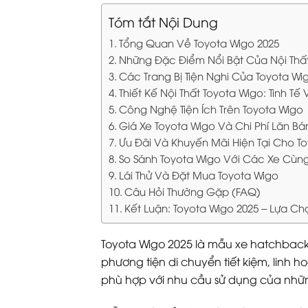
Tóm tắt Nội Dung
Tổng Quan Về Toyota Wigo 2025
Những Đặc Điểm Nổi Bật Của Nội Thấ
Các Trang Bị Tiện Nghi Của Toyota Wi
Thiết Kế Nội Thất Toyota Wigo: Tinh Tế
Công Nghệ Tiện Ích Trên Toyota Wigo
Giá Xe Toyota Wigo Và Chi Phí Lăn Bá
Ưu Đãi Và Khuyến Mãi Hiện Tại Cho T
So Sánh Toyota Wigo Với Các Xe Cùn
Lái Thử Và Đặt Mua Toyota Wigo
Câu Hỏi Thường Gặp (FAQ)
Kết Luận: Toyota Wigo 2025 – Lựa Chọ
Toyota Wigo 2025 là mẫu xe hatchback
phương tiện di chuyển tiết kiệm, linh h
phù hợp với nhu cầu sử dụng của những