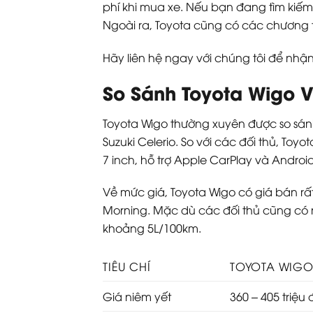
phí khi mua xe. Nếu bạn đang tìm kiếm 
Ngoài ra, Toyota cũng có các chương t
Hãy liên hệ ngay với chúng tôi để nhận
So Sánh Toyota Wigo 
Toyota Wigo thường xuyên được so sán
Suzuki Celerio. So với các đối thủ, Toy
7 inch, hỗ trợ Apple CarPlay và Android
Về mức giá, Toyota Wigo có giá bán rấ
Morning. Mặc dù các đối thủ cũng có nh
khoảng 5L/100km.
TIÊU CHÍ
TOYOTA WIG
Giá niêm yết
360 – 405 triệu