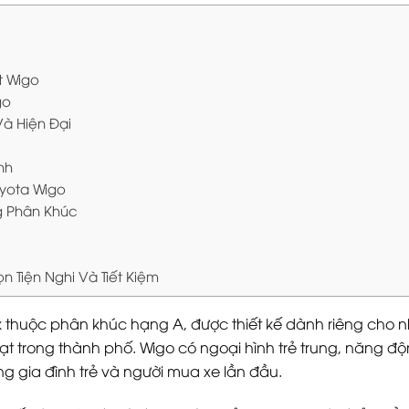
t Wigo
go
 Và Hiện Đại
nh
oyota Wigo
g Phân Khúc
n Tiện Nghi Và Tiết Kiệm
 thuộc phân khúc hạng A, được thiết kế dành riêng cho 
oạt trong thành phố. Wigo có ngoại hình trẻ trung, năng độn
 gia đình trẻ và người mua xe lần đầu.