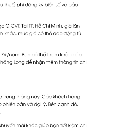
ư thuế, phí đăng ký biển số và bảo
o G CVT. Tại TP. Hồ Chí Minh, giá lăn
nh khác, mức giá có thể dao động từ
 từ 7%/năm. Bạn có thể tham khảo các
a Thăng Long để nhận thêm thông tin chi
e trong tháng này. Các khách hàng
o phiên bản và đại lý. Bên cạnh đó,
.
khuyến mãi khác giúp bạn tiết kiệm chi