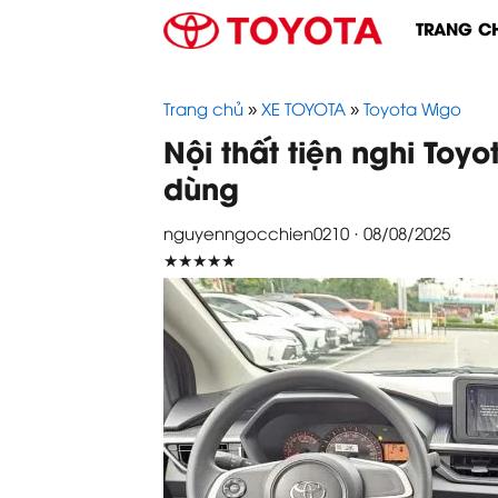
Skip
TRANG C
to
content
Trang chủ
»
XE TOYOTA
»
Toyota Wigo
Nội thất tiện nghi Toyo
dùng
nguyenngocchien0210 · 08/08/2025
★★★★★