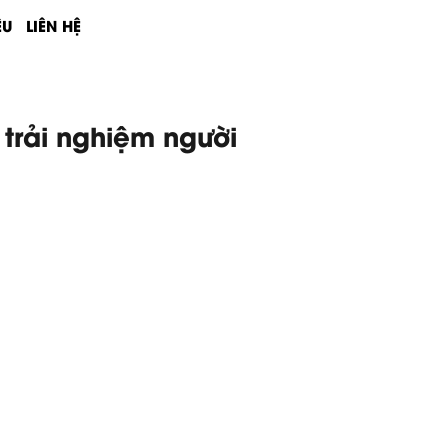
ỆU
LIÊN HỆ
à trải nghiệm người