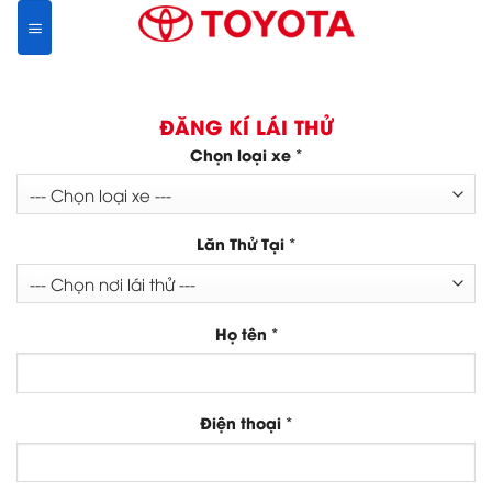
Skip
to
content
ĐĂNG KÍ LÁI THỬ
*
Chọn loại xe
*
Lăn Thử Tại
*
Họ tên
*
Điện thoại