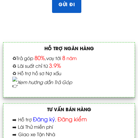
HỖ TRỢ NGÂN HÀNG
80%
8
♻️
Trả góp
,vay tới
năm
3.9%
♻️
Lãi suất chỉ từ
♻️
Hỗ trợ hồ sơ Nợ xấu
Xem hướng dẫn Trả Góp
TƯ VẤN BÁN HÀNG
Đăng ký
Đăng kiểm
➡️
Hỗ trợ
,
➡️
Lái Thử miễn phí
➡️
Giao xe Tận Nhà