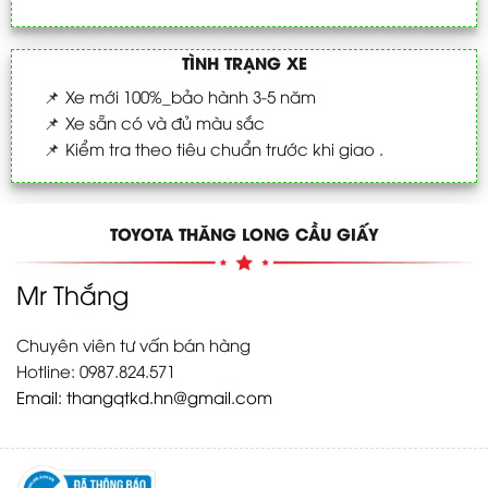
TÌNH TRẠNG XE
📌
Xe mới 100%_bảo hành 3-5 năm
📌
Xe sẵn có và đủ màu sắc
📌
Kiểm tra theo tiêu chuẩn trước khi giao .
TOYOTA THĂNG LONG CẦU GIẤY
Mr Thắng
Chuyên viên tư vấn bán hàng
Hotline: 0987.824.571
Email:
thangqtkd.hn@gmail.com