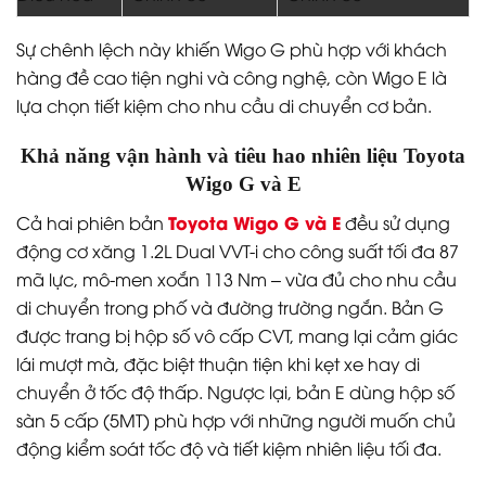
Sự chênh lệch này khiến Wigo G phù hợp với khách
hàng đề cao tiện nghi và công nghệ, còn Wigo E là
lựa chọn tiết kiệm cho nhu cầu di chuyển cơ bản.
Khả năng vận hành và tiêu hao nhiên liệu Toyota
Wigo G và E
Toyota Wigo G và E
Cả hai phiên bản
đều sử dụng
động cơ xăng 1.2L Dual VVT-i cho công suất tối đa 87
mã lực, mô-men xoắn 113 Nm – vừa đủ cho nhu cầu
di chuyển trong phố và đường trường ngắn. Bản G
được trang bị hộp số vô cấp CVT, mang lại cảm giác
lái mượt mà, đặc biệt thuận tiện khi kẹt xe hay di
chuyển ở tốc độ thấp. Ngược lại, bản E dùng hộp số
sàn 5 cấp (5MT) phù hợp với những người muốn chủ
động kiểm soát tốc độ và tiết kiệm nhiên liệu tối đa.