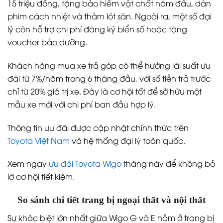
15 triệu đồng, tặng bảo hiểm vật chất năm đầu, dán
phim cách nhiệt và thảm lót sàn. Ngoài ra, một số đại
lý còn hỗ trợ chi phí đăng ký biển số hoặc tặng
voucher bảo dưỡng.
Khách hàng mua xe trả góp có thể hưởng lãi suất ưu
đãi từ 7%/năm trong 6 tháng đầu, với số tiền trả trước
chỉ từ 20% giá trị xe. Đây là cơ hội tốt để sở hữu một
mẫu xe mới với chi phí ban đầu hợp lý.
Thông tin ưu đãi được cập nhật chính thức trên
Toyota Việt Nam
và hệ thống đại lý toàn quốc.
Xem ngay
ưu đãi Toyota Wigo
tháng này để không bỏ
lỡ cơ hội tiết kiệm.
So sánh chi tiết trang bị ngoại thất và nội thất
Sự khác biệt lớn nhất giữa Wigo G và E nằm ở trang bị