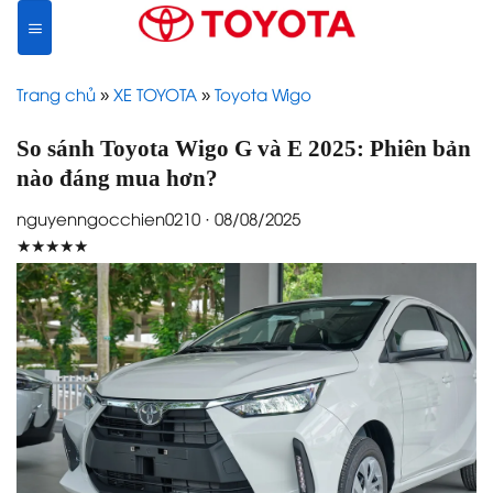
Skip
to
content
Trang chủ
»
XE TOYOTA
»
Toyota Wigo
So sánh Toyota Wigo G và E 2025: Phiên bản
nào đáng mua hơn?
nguyenngocchien0210 · 08/08/2025
★★★★★