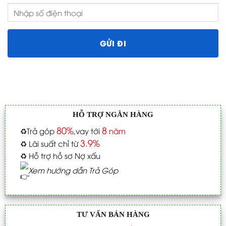
HỖ TRỢ NGÂN HÀNG
80%
8
♻️
Trả góp
,vay tới
năm
3.9%
♻️
Lãi suất chỉ từ
♻️
Hỗ trợ hồ sơ Nợ xấu
Xem hướng dẫn Trả Góp
TƯ VẤN BÁN HÀNG