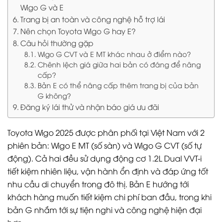
Wigo G và E
Trang bị an toàn và công nghệ hỗ trợ lái
Nên chọn Toyota Wigo G hay E?
Câu hỏi thường gặp
Wigo G CVT và E MT khác nhau ở điểm nào?
Chênh lệch giá giữa hai bản có đáng để nâng
cấp?
Bản E có thể nâng cấp thêm trang bị của bản
G không?
Đăng ký lái thử và nhận báo giá ưu đãi
Toyota Wigo 2025 được phân phối tại Việt Nam với 2
phiên bản: Wigo E MT (số sàn) và Wigo G CVT (số tự
động). Cả hai đều sử dụng động cơ 1.2L Dual VVT-i
tiết kiệm nhiên liệu, vận hành ổn định và đáp ứng tốt
nhu cầu di chuyển trong đô thị. Bản E hướng tới
khách hàng muốn tiết kiệm chi phí ban đầu, trong khi
bản G nhắm tới sự tiện nghi và công nghệ hiện đại