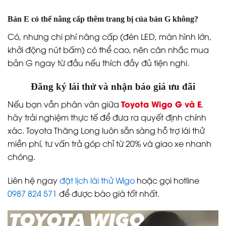
Bản E có thể nâng cấp thêm trang bị của bản G không?
Có, nhưng chi phí nâng cấp (đèn LED, màn hình lớn,
khởi động nút bấm) có thể cao, nên cân nhắc mua
bản G ngay từ đầu nếu thích đầy đủ tiện nghi.
Đăng ký lái thử và nhận báo giá ưu đãi
Toyota Wigo G và E
Nếu bạn vẫn phân vân giữa
,
hãy trải nghiệm thực tế để đưa ra quyết định chính
xác. Toyota Thăng Long luôn sẵn sàng hỗ trợ lái thử
miễn phí, tư vấn trả góp chỉ từ 20% và giao xe nhanh
chóng.
Liên hệ ngay
đặt lịch lái thử Wigo
hoặc gọi hotline
0987 824 571
để được báo giá tốt nhất.