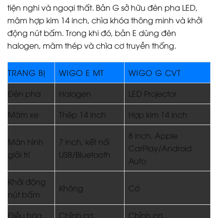
tiện nghi và ngoại thất. Bản G sở hữu đèn pha LED,
mâm hợp kim 14 inch, chìa khóa thông minh và khởi
động nút bấm. Trong khi đó, bản E dùng đèn
halogen, mâm thép và chìa cơ truyền thống.
TRANG BỊ
WIGO E MT
WIGO G CVT
Đèn pha
Halogen
LED Projector
Mâm xe
Thép 14 inch
Hợp kim 14 inch
8 inch, Apple
Màn hình
7 inch, kết nối
CarPlay/Android
giải trí
USB/Bluetooth
Auto
Khởi động
Không
Có
nút bấm
Điều hòa
Chỉnh cơ
Chỉnh cơ