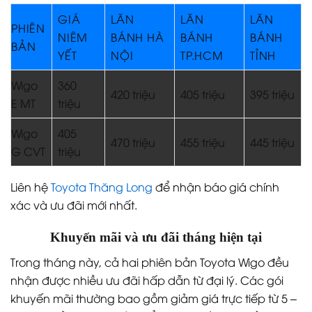
GIÁ
LĂN
LĂN
LĂN
PHIÊN
NIÊM
BÁNH HÀ
BÁNH
BÁNH
BẢN
YẾT
NỘI
TP.HCM
TỈNH
Wigo
360
420 triệu
405 triệu
395 triệu
E MT
triệu
Wigo
405
470 triệu
455 triệu
445 triệu
G CVT
triệu
Liên hệ
Toyota Thăng Long
để nhận báo giá chính
xác và ưu đãi mới nhất.
Khuyến mãi và ưu đãi tháng hiện tại
Trong tháng này, cả hai phiên bản Toyota Wigo đều
nhận được nhiều ưu đãi hấp dẫn từ đại lý. Các gói
khuyến mãi thường bao gồm giảm giá trực tiếp từ 5 –