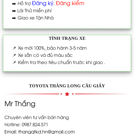
Đăng ký
Đăng kiểm
➡️
Hỗ trợ
,
➡️
Lái Thử miễn phí
➡️
Giao xe Tận Nhà
TÌNH TRẠNG XE
📌
Xe mới 100%_bảo hành 3-5 năm
📌
Xe sẵn có và đủ màu sắc
📌
Kiểm tra theo tiêu chuẩn trước khi giao .
TOYOTA THĂNG LONG CẦU GIẤY
Mr Thắng
Chuyên viên tư vấn bán hàng
Hotline: 0987.824.571
Email:
thangqtkd.hn@gmail.com