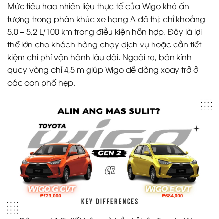
Mức tiêu hao nhiên liệu thực tế của Wigo khá ấn
tượng trong phân khúc xe hạng A đô thị: chỉ khoảng
5,0 – 5,2 L/100 km trong điều kiện hỗn hợp. Đây là lợi
thế lớn cho khách hàng chạy dịch vụ hoặc cần tiết
kiệm chi phí vận hành lâu dài. Ngoài ra, bán kính
quay vòng chỉ 4,5 m giúp Wigo dễ dàng xoay trở ở
các con phố hẹp.