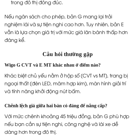
trong đô thị đông đúc.
Nếu ngân sách cho phép, bản G mang lại trải
nghiệm lái và sự tiện nghi cao hơn. Tuy nhiên, bản E
vẫn là lựa chọn giá trị với mức giá lăn bánh thấp hơn
đáng kể.
Câu hỏi thường gặp
Wigo G CVT và E MT khác nhau ở điểm nào?
Khác biệt chủ yếu nằm ở hộp số (CVT vs MT), trang bị
ngoại thất (đèn LED, mâm hợp kim), màn hình giải trí
và tính năng khởi động nút bấm.
Chênh lệch giá giữa hai bản có đáng để nâng cấp?
Với mức chênh khoảng 45 triệu đồng, bản G phù hợp
nếu bạn cần sự tiện nghi, công nghệ và lái xe dễ
dàng hơn trong đô thị.