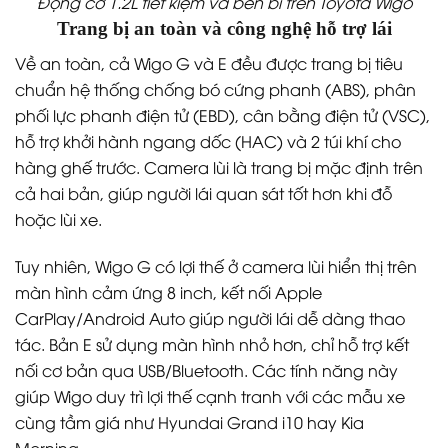
Động cơ 1.2L tiết kiệm và bền bỉ trên Toyota Wigo
Trang bị an toàn và công nghệ hỗ trợ lái
Về an toàn, cả Wigo G và E đều được trang bị tiêu
chuẩn hệ thống chống bó cứng phanh (ABS), phân
phối lực phanh điện tử (EBD), cân bằng điện tử (VSC),
hỗ trợ khởi hành ngang dốc (HAC) và 2 túi khí cho
hàng ghế trước. Camera lùi là trang bị mặc định trên
cả hai bản, giúp người lái quan sát tốt hơn khi đỗ
hoặc lùi xe.
Tuy nhiên, Wigo G có lợi thế ở camera lùi hiển thị trên
màn hình cảm ứng 8 inch, kết nối Apple
CarPlay/Android Auto giúp người lái dễ dàng thao
tác. Bản E sử dụng màn hình nhỏ hơn, chỉ hỗ trợ kết
nối cơ bản qua USB/Bluetooth. Các tính năng này
giúp Wigo duy trì lợi thế cạnh tranh với các mẫu xe
cùng tầm giá như Hyundai Grand i10 hay Kia