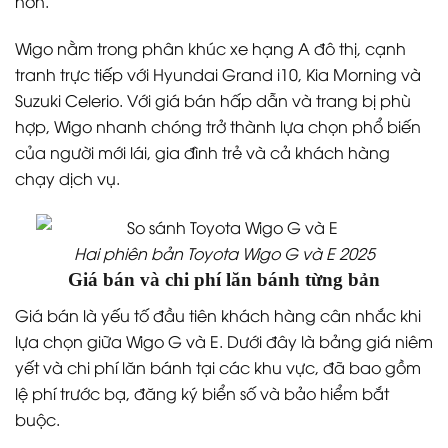
hơn.
Wigo nằm trong phân khúc xe hạng A đô thị, cạnh
tranh trực tiếp với Hyundai Grand i10, Kia Morning và
Suzuki Celerio. Với giá bán hấp dẫn và trang bị phù
hợp, Wigo nhanh chóng trở thành lựa chọn phổ biến
của người mới lái, gia đình trẻ và cả khách hàng
chạy dịch vụ.
Hai phiên bản Toyota Wigo G và E 2025
Giá bán và chi phí lăn bánh từng bản
Giá bán là yếu tố đầu tiên khách hàng cân nhắc khi
lựa chọn giữa Wigo G và E. Dưới đây là bảng giá niêm
yết và chi phí lăn bánh tại các khu vực, đã bao gồm
lệ phí trước bạ, đăng ký biển số và bảo hiểm bắt
buộc.