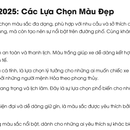
 2025: Các Lựa Chọn Màu Đẹp
 chọn màu sắc đa dạng, phù hợp với nhu cầu và sở thích
trung, mà còn tạo nên sự nổi bật trên đường phố. Cùng k
 an toàn và thanh lịch. Màu trắng giúp xe dễ dàng kết hợp
 tế.
á tính, là lựa chọn lý tưởng cho những ai muốn chiếc xe 
bởi những người mệnh Hỏa theo phong thủy.
g trọng và lịch lãm. Đây là sự lựa chọn phổ biến cho nh
ện đại và dễ dàng giữ gìn, là màu sắc được yêu thích bởi
màu sắc nổi bật, dành cho những ai yêu thích sự khác bi