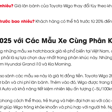
 nhiêu?
Giá lăn bánh của Toyota Wigo thay đổi tùy theo kh
trước bao nhiêu?
Khách hàng có thể trả trước từ 20% đến 3
2025 với Các Mẫu Xe Cùng Phân 
g những mẫu xe hatchback giá rẻ phổ biến tại Việt Nam, 
g phải là sự lựa chọn duy nhất trong phân khúc này. Nhữ
ồm Hyundai Grand i10 và Kia Morning.
o sánh các mẫu xe này là giá trị đồng tiền. Toyota Wigo 202
cơ bản và chi phí lăn bánh. Thêm vào đó, Wigo được trang 
d Auto và khả năng tiết kiệm nhiên liệu ấn tượng (~5L/100k
i phong cách thể thao, trẻ trung và hiện đại hơn so với các 
ét giúp Wigo trông khỏe khoắn và phù hợp với người trẻ. N