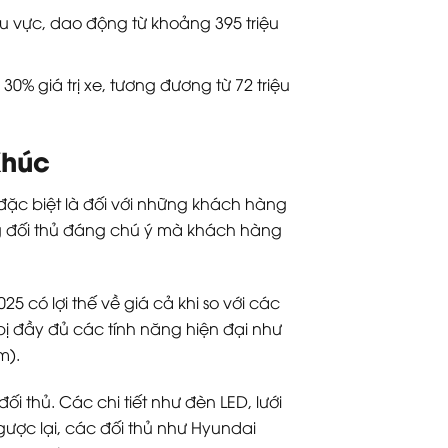
u vực, dao động từ khoảng 395 triệu
0% giá trị xe, tương đương từ 72 triệu
Khúc
đặc biệt là đối với những khách hàng
ng đối thủ đáng chú ý mà khách hàng
5 có lợi thế về giá cả khi so với các
bị đầy đủ các tính năng hiện đại như
m).
đối thủ. Các chi tiết như đèn LED, lưới
gược lại, các đối thủ như Hyundai