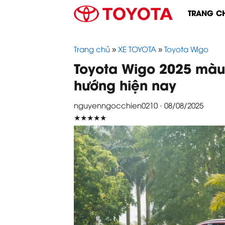
Skip
TRANG C
to
content
Trang chủ
»
XE TOYOTA
»
Toyota Wigo
Toyota Wigo 2025 màu
hướng hiện nay
nguyenngocchien0210 · 08/08/2025
★★★★★