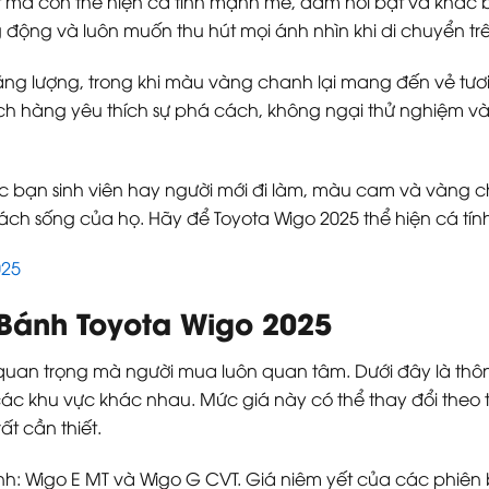
t mà còn thể hiện cá tính mạnh mẽ, dám nổi bật và khác b
 động và luôn muốn thu hút mọi ánh nhìn khi di chuyển t
 lượng, trong khi màu vàng chanh lại mang đến vẻ tươi m
h hàng yêu thích sự phá cách, không ngại thử nghiệm và
các bạn sinh viên hay người mới đi làm, màu cam và vàng c
 cách sống của họ. Hãy để Toyota Wigo 2025 thể hiện cá t
025
 Bánh Toyota Wigo 2025
quan trọng mà người mua luôn quan tâm. Dưới đây là thông t
ác khu vực khác nhau. Mức giá này có thể thay đổi theo t
ất cần thiết.
nh: Wigo E MT và Wigo G CVT. Giá niêm yết của các phiên 