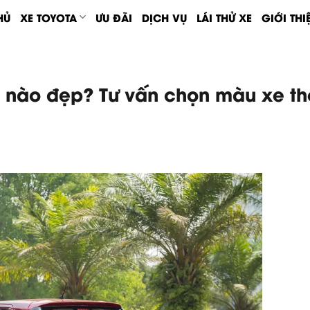
HỦ
XE TOYOTA
ƯU ĐÃI
DỊCH VỤ
LÁI THỬ XE
GIỚI THI
 nào đẹp? Tư vấn chọn màu xe th