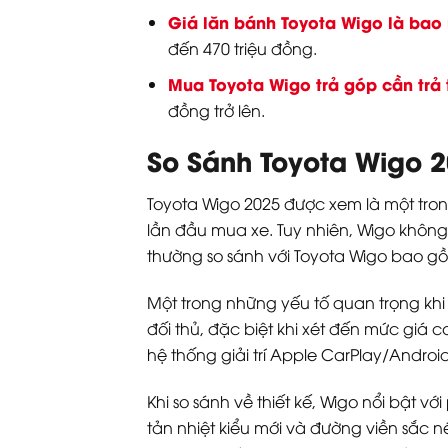
Giá lăn bánh Toyota Wigo là bao
đến 470 triệu đồng.
Mua Toyota Wigo trả góp cần trả 
đồng trở lên.
So Sánh Toyota Wigo 
Toyota Wigo 2025 được xem là một tron
lần đầu mua xe. Tuy nhiên, Wigo khôn
thường so sánh với Toyota Wigo bao g
Một trong những yếu tố quan trọng khi s
đối thủ, đặc biệt khi xét đến mức giá 
hệ thống giải trí Apple CarPlay/Androi
Khi so sánh về thiết kế, Wigo nổi bật vớ
tản nhiệt kiểu mới và đường viền sắc n