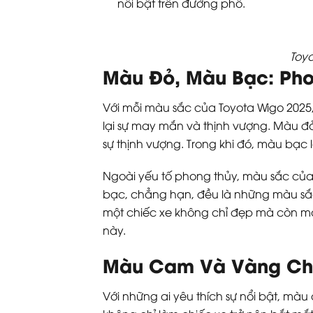
nổi bật trên đường phố.
Toyo
Màu Đỏ, Màu Bạc: Pho
Với mỗi màu sắc của Toyota Wigo 202
lại sự may mắn và thịnh vượng. Màu đỏ
sự thịnh vượng. Trong khi đó, màu bạc 
Ngoài yếu tố phong thủy, màu sắc của
bạc, chẳng hạn, đều là những màu sắc
một chiếc xe không chỉ đẹp mà còn man
này.
Màu Cam Và Vàng Cha
Với những ai yêu thích sự nổi bật, m