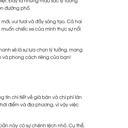
iệt. Đây là những màu sắc lý tưởng
rên đường phố.
ới, vui tươi và đầy sáng tạo. Cả hai
 muốn chiếc xe của mình thực sự nổi
hanh sẽ là sự lựa chọn lý tưởng, mang
ính và phong cách riêng của bạn!
in chi tiết về giá bán và chi phí lăn
hời điểm và địa phương, vì vậy việc
bản này có sự chênh lệch nhỏ. Cụ thể,