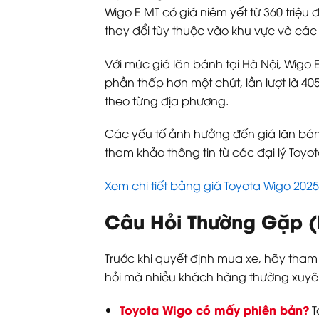
Wigo E MT có giá niêm yết từ 360 triệu 
thay đổi tùy thuộc vào khu vực và các 
Với mức giá lăn bánh tại Hà Nội, Wigo 
phần thấp hơn một chút, lần lượt là 405
theo từng địa phương.
Các yếu tố ảnh hưởng đến giá lăn bán
tham khảo thông tin từ các đại lý Toyo
Xem chi tiết bảng giá Toyota Wigo 2025
Câu Hỏi Thường Gặp (
Trước khi quyết định mua xe, hãy tham
hỏi mà nhiều khách hàng thường xuyên
Toyota Wigo có mấy phiên bản?
T