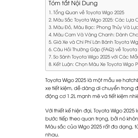
Tóm tắt Nội Dung
Tổng Quan về Toyota Wigo 2025
Màu Sắc Toyota Wigo 2025: Các Lựa
Màu Đỏ, Màu Bạc: Phong Thủy Và Lựa
Màu Cam Và Vàng Chanh: Dành Cho 
Giá Xe và Chi Phí Lăn Bánh Toyota Wi
Câu Hỏi Thường Gặp (FAQ) về Toyota
So Sánh Toyota Wigo 2025 với Các M
Kết Luận: Chọn Màu Xe Toyota Wigo 
Toyota Wigo 2025 là một mẫu xe hatch
xe tiết kiệm, dễ dàng di chuyển trong 
động cơ 1.2L mạnh mẽ và tiết kiệm nhiê
Với thiết kế hiện đại, Toyota Wigo 2025
bước tiếp theo quan trọng, bởi nó khô
Màu sắc của Wigo 2025 rất đa dạng, t
nhau.