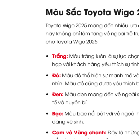
Màu Sắc Toyota Wigo
Toyota Wigo 2025 mang đến nhiều lựa
này không chỉ làm tăng vẻ ngoài trẻ 
cho Toyota Wigo 2025:
Trắng:
Màu trắng luôn là sự lựa chọn
hợp với khách hàng yêu thích sự tinh
Đỏ:
Màu đỏ thể hiện sự mạnh mẽ và c
nhìn. Màu đỏ cũng được yêu thích 
Đen:
Màu đen mang đến vẻ ngoài san
tế và huyền bí.
Bạc:
Màu bạc nổi bật với vẻ ngoài hi
dàng vệ sinh.
Cam và Vàng chanh:
Đây là những 