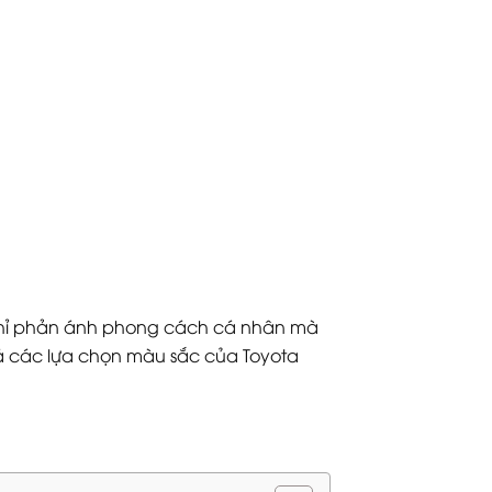
 chỉ phản ánh phong cách cá nhân mà
phá các lựa chọn màu sắc của Toyota