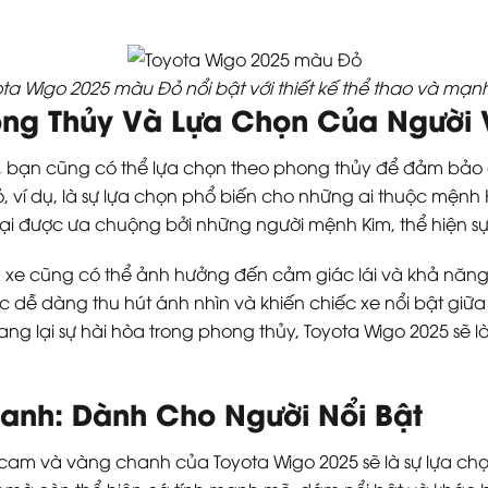
ta Wigo 2025 màu Đỏ nổi bật với thiết kế thể thao và mạ
ng Thủy Và Lựa Chọn Của Người V
5, bạn cũng có thể lựa chọn theo phong thủy để đảm bả
, ví dụ, là sự lựa chọn phổ biến cho những ai thuộc mệnh
lại được ưa chuộng bởi những người mệnh Kim, thể hiện sự
 xe cũng có thể ảnh hưởng đến cảm giác lái và khả năn
 dễ dàng thu hút ánh nhìn và khiến chiếc xe nổi bật gi
g lại sự hài hòa trong phong thủy, Toyota Wigo 2025 sẽ là
nh: Dành Cho Người Nổi Bật
àu cam và vàng chanh của Toyota Wigo 2025 sẽ là sự lựa 