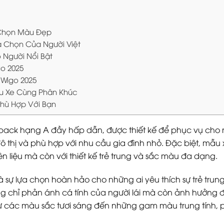
 Chọn Màu Đẹp
 Chọn Của Người Việt
Người Nổi Bật
go 2025
 Wigo 2025
ẫu Xe Cùng Phân Khúc
Phù Hợp Với Bạn
back hạng A đầy hấp dẫn, được thiết kế để phục vụ cho
đô thị và phù hợp với nhu cầu gia đình nhỏ. Đặc biệt, mẫu
n liệu mà còn với thiết kế trẻ trung và sắc màu đa dạng.
 là sự lựa chọn hoàn hảo cho những ai yêu thích sự trẻ tru
ng chỉ phản ánh cá tính của người lái mà còn ảnh hưởng 
ừ các màu sắc tươi sáng đến những gam màu trung tính,