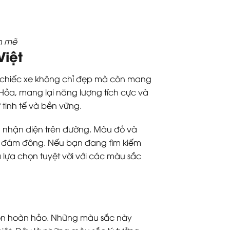
nh mẽ
iệt
o chiếc xe không chỉ đẹp mà còn mang
 Hỏa, mang lại năng lượng tích cực và
 tinh tế và bền vững.
g nhận diện trên đường. Màu đỏ và
ữa đám đông. Nếu bạn đang tìm kiếm
 lựa chọn tuyệt vời với các màu sắc
chọn hoàn hảo. Những màu sắc này