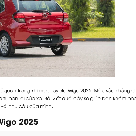
tố quan trọng khi mua Toyota Wigo 2025. Màu sắc không
 trị bán lại của xe. Bài viết dưới đây sẽ giúp bạn khám 
 với nhu cầu của mình.
Wigo 2025