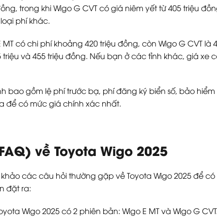
đồng, trong khi Wigo G CVT có giá niêm yết từ 405 triệu đồng
loại phí khác.
E MT có chi phí khoảng 420 triệu đồng, còn Wigo G CVT là 4
 triệu và 455 triệu đồng. Nếu bạn ở các tỉnh khác, giá xe c
h bao gồm lệ phí trước bạ, phí đăng ký biển số, bảo hiể
ta để có mức giá chính xác nhất.
FAQ) về Toyota Wigo 2025
 khảo các câu hỏi thường gặp về Toyota Wigo 2025 để có 
 đặt ra:
oyota Wigo 2025 có 2 phiên bản: Wigo E MT và Wigo G CVT