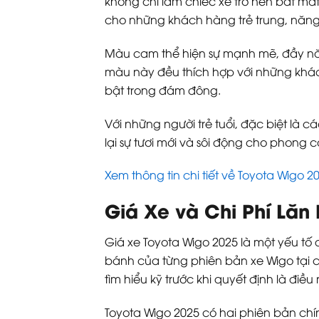
không chỉ làm chiếc xe trở nên bắt mắ
cho những khách hàng trẻ trung, năng
Màu cam thể hiện sự mạnh mẽ, đầy năng
màu này đều thích hợp với những khác
bật trong đám đông.
Với những người trẻ tuổi, đặc biệt là 
lại sự tươi mới và sôi động cho phong
Xem thông tin chi tiết về Toyota Wigo 2
Giá Xe và Chi Phí Lăn
Giá xe Toyota Wigo 2025 là một yếu tố 
bánh của từng phiên bản xe Wigo tại c
tìm hiểu kỹ trước khi quyết định là điều r
Toyota Wigo 2025 có hai phiên bản chí