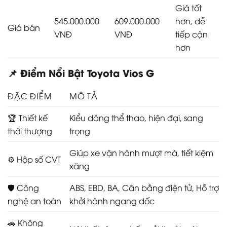
Giá tốt
545.000.000
609.000.000
hơn, dễ
Giá bán
VNĐ
VNĐ
tiếp cận
hơn
📌 Điểm Nổi Bật Toyota Vios G
ĐẶC ĐIỂM
MÔ TẢ
🏆 Thiết kế
Kiểu dáng thể thao, hiện đại, sang
thời thượng
trọng
Giúp xe vận hành mượt mà, tiết kiệm
⚙️ Hộp số CVT
xăng
🛡️ Công
ABS, EBD, BA, Cân bằng điện tử, Hỗ trợ
nghệ an toàn
khởi hành ngang dốc
🚗 Không