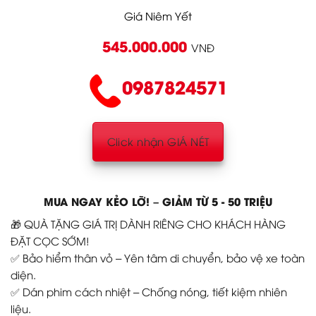
Giá Niêm Yết
545.000.000
VNĐ
0987824571
Click nhận GIÁ NÉT
MUA NGAY KẺO LỠ! – GIẢM TỪ 5 - 50 TRIỆU
🎁 QUÀ TẶNG GIÁ TRỊ DÀNH RIÊNG CHO KHÁCH HÀNG
ĐẶT CỌC SỚM!
✅ Bảo hiểm thân vỏ – Yên tâm di chuyển, bảo vệ xe toàn
diện.
✅ Dán phim cách nhiệt – Chống nóng, tiết kiệm nhiên
liệu.