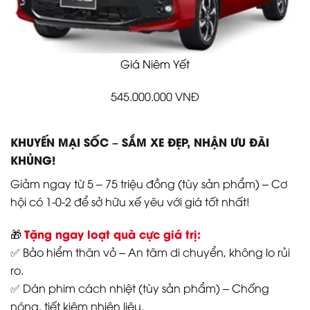
Giá Niêm Yết
545.000.000
VNĐ
KHUYẾN MẠI SỐC – SẮM XE ĐẸP, NHẬN ƯU ĐÃI
KHỦNG!
Giảm ngay từ 5 – 75 triệu đồng (tùy sản phẩm) – Cơ
hội có 1-0-2 để sở hữu xế yêu với giá tốt nhất!
Tặng ngay loạt quà cực giá trị:
🎁
✅ Bảo hiểm thân vỏ – An tâm di chuyển, không lo rủi
ro.
✅ Dán phim cách nhiệt (tùy sản phẩm) – Chống
nóng, tiết kiệm nhiên liệu.