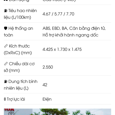
⛽ Tiêu hao nhiên
4.67 / 5.77 / 7.70
liệu (L/100km)
🛡️ Hệ thống an
ABS, EBD, BA, Cân bằng điện tử,
toàn
Hỗ trợ khởi hành ngang dốc
📏 Kích thước
4.425 x 1.730 x 1.475
(DxRxC) (mm)
📏 Chiều dài cơ
2.550
sở (mm)
⛽ Dung tích bình
42
nhiên liệu (L)
🚦 Trợ lực lái
Điện