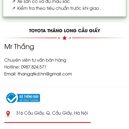
📌
Xe sẵn có và đủ màu sắc
📌
Kiểm tra theo tiêu chuẩn trước khi giao .
TOYOTA THĂNG LONG CẦU GIẤY
Mr Thắng
Chuyên viên tư vấn bán hàng
Hotline: 0987.824.571
Email:
thangqtkd.hn@gmail.com
316 Cầu Giấy, Q. Cầu Giấy, Hà Nội