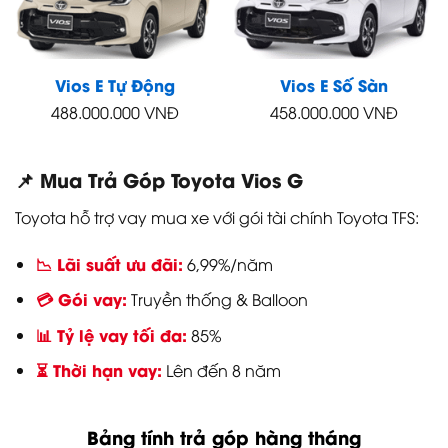
Vios E Tự Động
Vios E Số Sàn
488.000.000
VNĐ
458.000.000
VNĐ
📌 Mua Trả Góp Toyota Vios G
Toyota hỗ trợ vay mua xe với gói tài chính Toyota TFS:
📉 Lãi suất ưu đãi:
6,99%/năm
💳 Gói vay:
Truyền thống & Balloon
📊 Tỷ lệ vay tối đa:
85%
⏳ Thời hạn vay:
Lên đến 8 năm
Bảng tính trả góp hàng tháng