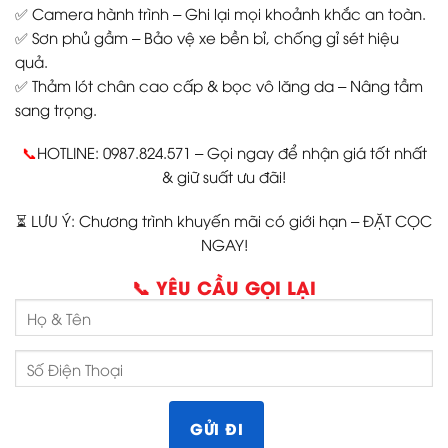
✅ Camera hành trình – Ghi lại mọi khoảnh khắc an toàn.
✅ Sơn phủ gầm – Bảo vệ xe bền bỉ, chống gỉ sét hiệu
quả.
✅ Thảm lót chân cao cấp & bọc vô lăng da – Nâng tầm
sang trọng.
📞
HOTLINE: 0987.824.571 – Gọi ngay để nhận giá tốt nhất
& giữ suất ưu đãi!
⏳ LƯU Ý: Chương trình khuyến mãi có giới hạn – ĐẶT CỌC
NGAY!
📞 YÊU CẦU GỌI LẠI