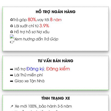
HỖ TRỢ NGÂN HÀNG
80%
8
♻️
Trả góp
,vay tới
năm
3.9%
♻️
Lãi suất chỉ từ
♻️
Hỗ trợ hồ sơ Nợ xấu
Xem hướng dẫn Trả Góp
TƯ VẤN BÁN HÀNG
Đăng ký
Đăng kiểm
➡️
Hỗ trợ
,
➡️
Lái Thử miễn phí
➡️
Giao xe Tận Nhà
TÌNH TRẠNG XE
📌
Xe mới 100%_bảo hành 3-5 năm