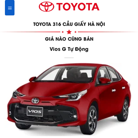
Skip
to
content
TOYOTA 316 CẦU GIẤY HÀ NỘI
GIÁ NÀO CŨNG BÁN
Vios G Tự Động