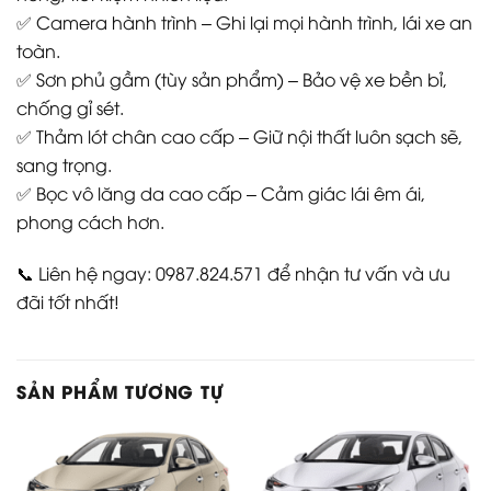
✅ Camera hành trình – Ghi lại mọi hành trình, lái xe an
toàn.
✅ Sơn phủ gầm (tùy sản phẩm) – Bảo vệ xe bền bỉ,
chống gỉ sét.
✅ Thảm lót chân cao cấp – Giữ nội thất luôn sạch sẽ,
sang trọng.
✅ Bọc vô lăng da cao cấp – Cảm giác lái êm ái,
phong cách hơn.
📞 Liên hệ ngay: 0987.824.571 để nhận tư vấn và ưu
đãi tốt nhất!
SẢN PHẨM TƯƠNG TỰ