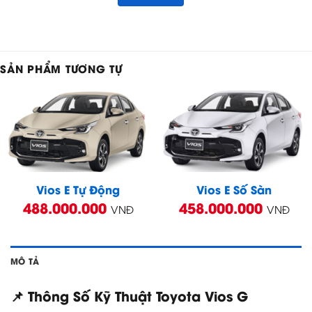
SẢN PHẨM TƯƠNG TỰ
Vios E Tự Động
Vios E Số Sàn
488.000.000
458.000.000
VNĐ
VNĐ
MÔ TẢ
📌 Thông Số Kỹ Thuật Toyota Vios G