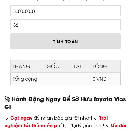
TÍNH TOÁN
THÁNG
GỐC
LÃI
TỔNG
Tổng cộng
0 VND
🚀 Hành Động Ngay Để Sở Hữu Toyota Vios
G!
Gọi ngay
Trải
🔹
để nhận báo giá tốt nhất! 🔹
nghiệm lái thử miễn phí
Ưu đãi
tại đại lý gần bạn! 🔹