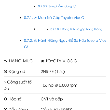
Sản phẩm tương tự
📌 Mua Trả Góp Toyota Vios G
Bảng tính trả góp hàng tháng
🚀 Hành Động Ngay Để Sở Hữu Toyota Vios
G!
🔧 HẠNG MỤC
🚘 TOYOTA VIOS G
🛠️ Động cơ
2NR-FE (1.5L)
⚡ Công suất tối
106 hp @ 6.000 rpm
đa
🔄 Hộp số
CVT vô cấp
🔀 Dẫn động
Cầu trước (FWD)