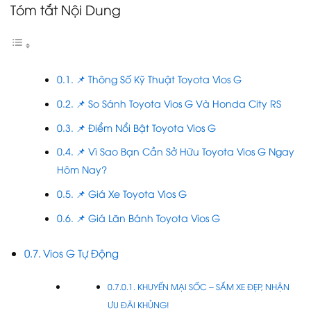
Tóm tắt Nội Dung
📌 Thông Số Kỹ Thuật Toyota Vios G
📌 So Sánh Toyota Vios G Và Honda City RS
📌 Điểm Nổi Bật Toyota Vios G
📌 Vì Sao Bạn Cần Sở Hữu Toyota Vios G Ngay
Hôm Nay?
📌 Giá Xe Toyota Vios G
📌 Giá Lăn Bánh Toyota Vios G
Vios G Tự Động
KHUYẾN MẠI SỐC – SẮM XE ĐẸP, NHẬN
ƯU ĐÃI KHỦNG!