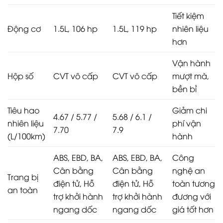
Tiết kiệm
Động cơ
1.5L, 106 hp
1.5L, 119 hp
nhiên liệu
hơn
Vận hành
Hộp số
CVT vô cấp
CVT vô cấp
mượt mà,
bền bỉ
Tiêu hao
Giảm chi
4.67 / 5.77 /
5.68 / 6.1 /
nhiên liệu
phí vận
7.70
7.9
(L/100km)
hành
ABS, EBD, BA,
ABS, EBD, BA,
Công
Cân bằng
Cân bằng
nghệ an
Trang bị
điện tử, Hỗ
điện tử, Hỗ
toàn tương
an toàn
trợ khởi hành
trợ khởi hành
đương với
ngang dốc
ngang dốc
giá tốt hơn