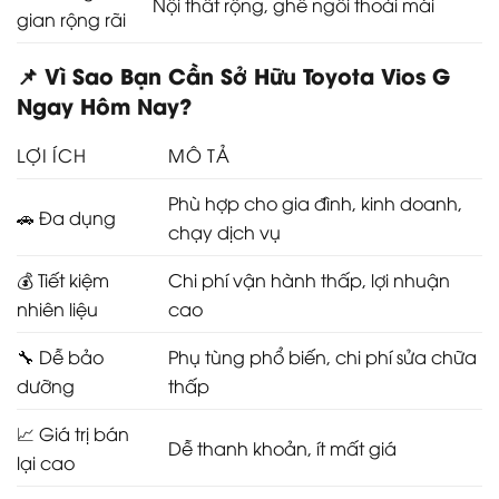
Nội thất rộng, ghế ngồi thoải mái
gian rộng rãi
📌 Vì Sao Bạn Cần Sở Hữu Toyota Vios G
Ngay Hôm Nay?
LỢI ÍCH
MÔ TẢ
Phù hợp cho gia đình, kinh doanh,
🚗 Đa dụng
chạy dịch vụ
💰 Tiết kiệm
Chi phí vận hành thấp, lợi nhuận
nhiên liệu
cao
🔧 Dễ bảo
Phụ tùng phổ biến, chi phí sửa chữa
dưỡng
thấp
📈 Giá trị bán
Dễ thanh khoản, ít mất giá
lại cao