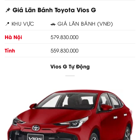
📌 Giá Lăn Bánh Toyota Vios G
📍 KHU VỰC
🚗 GIÁ LĂN BÁNH (VNĐ)
Hà Nội
579.830.000
Tỉnh
559.830.000
Vios G Tự Động