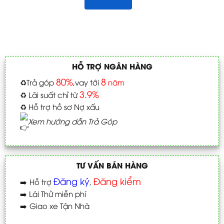
HỖ TRỢ NGÂN HÀNG
80%
8
♻️
Trả góp
,vay tới
năm
3.9%
♻️
Lãi suất chỉ từ
♻️
Hỗ trợ hồ sơ Nợ xấu
Xem hướng dẫn Trả Góp
TƯ VẤN BÁN HÀNG
Đăng ký
Đăng kiểm
➡️
Hỗ trợ
,
➡️
Lái Thử miễn phí
➡️
Giao xe Tận Nhà