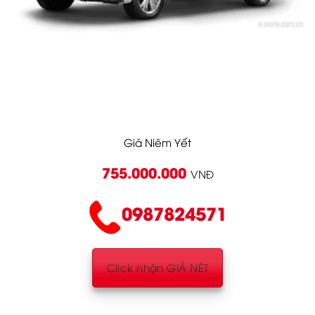
Giá Niêm Yết
755.000.000
VNĐ
0987824571
Click nhận GIÁ NÉT