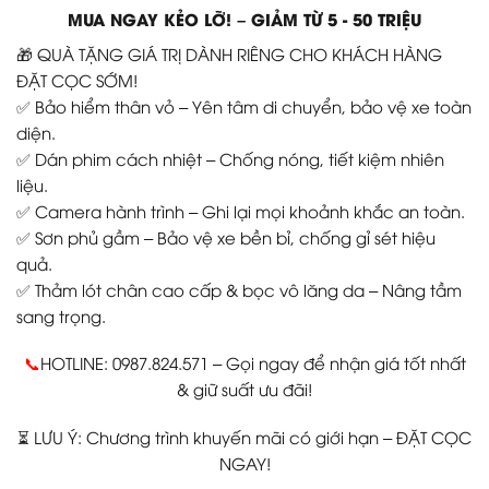
MUA NGAY KẺO LỠ! – GIẢM TỪ 5 - 50 TRIỆU
🎁 QUÀ TẶNG GIÁ TRỊ DÀNH RIÊNG CHO KHÁCH HÀNG
ĐẶT CỌC SỚM!
✅ Bảo hiểm thân vỏ – Yên tâm di chuyển, bảo vệ xe toàn
diện.
✅ Dán phim cách nhiệt – Chống nóng, tiết kiệm nhiên
liệu.
✅ Camera hành trình – Ghi lại mọi khoảnh khắc an toàn.
✅ Sơn phủ gầm – Bảo vệ xe bền bỉ, chống gỉ sét hiệu
quả.
✅ Thảm lót chân cao cấp & bọc vô lăng da – Nâng tầm
sang trọng.
📞
HOTLINE: 0987.824.571 – Gọi ngay để nhận giá tốt nhất
& giữ suất ưu đãi!
⏳ LƯU Ý: Chương trình khuyến mãi có giới hạn – ĐẶT CỌC
NGAY!