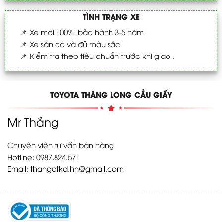
TÌNH TRẠNG XE
📌
Xe mới 100%_bảo hành 3-5 năm
📌
Xe sẵn có và đủ màu sắc
📌
Kiểm tra theo tiêu chuẩn trước khi giao .
TOYOTA THĂNG LONG CẦU GIẤY
Mr Thắng
Chuyên viên tư vấn bán hàng
Hotline: 0987.824.571
Email:
thangqtkd.hn@gmail.com