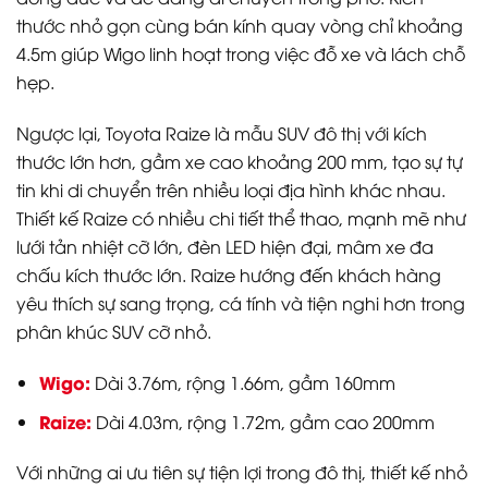
thước nhỏ gọn cùng bán kính quay vòng chỉ khoảng
4.5m giúp Wigo linh hoạt trong việc đỗ xe và lách chỗ
hẹp.
Ngược lại, Toyota Raize là mẫu SUV đô thị với kích
thước lớn hơn, gầm xe cao khoảng 200 mm, tạo sự tự
tin khi di chuyển trên nhiều loại địa hình khác nhau.
Thiết kế Raize có nhiều chi tiết thể thao, mạnh mẽ như
lưới tản nhiệt cỡ lớn, đèn LED hiện đại, mâm xe đa
chấu kích thước lớn. Raize hướng đến khách hàng
yêu thích sự sang trọng, cá tính và tiện nghi hơn trong
phân khúc SUV cỡ nhỏ.
Wigo:
Dài 3.76m, rộng 1.66m, gầm 160mm
Raize:
Dài 4.03m, rộng 1.72m, gầm cao 200mm
Với những ai ưu tiên sự tiện lợi trong đô thị, thiết kế nhỏ