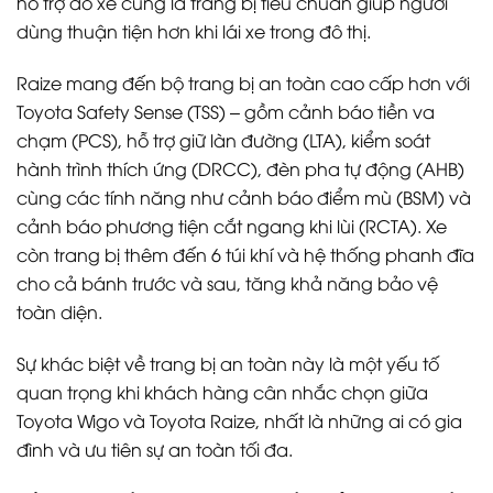
hỗ trợ đỗ xe cũng là trang bị tiêu chuẩn giúp người
dùng thuận tiện hơn khi lái xe trong đô thị.
Raize mang đến bộ trang bị an toàn cao cấp hơn với
Toyota Safety Sense (TSS) – gồm cảnh báo tiền va
chạm (PCS), hỗ trợ giữ làn đường (LTA), kiểm soát
hành trình thích ứng (DRCC), đèn pha tự động (AHB)
cùng các tính năng như cảnh báo điểm mù (BSM) và
cảnh báo phương tiện cắt ngang khi lùi (RCTA). Xe
còn trang bị thêm đến 6 túi khí và hệ thống phanh đĩa
cho cả bánh trước và sau, tăng khả năng bảo vệ
toàn diện.
Sự khác biệt về trang bị an toàn này là một yếu tố
quan trọng khi khách hàng cân nhắc chọn giữa
Toyota Wigo và Toyota Raize, nhất là những ai có gia
đình và ưu tiên sự an toàn tối đa.