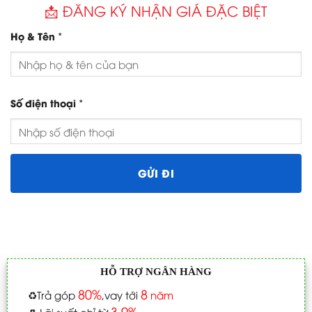
📩 ĐĂNG KÝ NHẬN GIÁ ĐẶC BIỆT
*
Họ & Tên
*
Số điện thoại
HỖ TRỢ NGÂN HÀNG
80%
8
♻️
Trả góp
,vay tới
năm
3.9%
♻️
Lãi suất chỉ từ