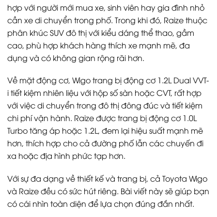
hợp với người mới mua xe, sinh viên hay gia đình nhỏ
cần xe di chuyển trong phố. Trong khi đó, Raize thuộc
phân khúc SUV đô thị với kiểu dáng thể thao, gầm
cao, phù hợp khách hàng thích xe mạnh mẽ, đa
dụng và có không gian rộng rãi hơn.
Về mặt động cơ, Wigo trang bị động cơ 1.2L Dual VVT-
i tiết kiệm nhiên liệu với hộp số sàn hoặc CVT, rất hợp
với việc di chuyển trong đô thị đông đúc và tiết kiệm
chi phí vận hành. Raize được trang bị động cơ 1.0L
Turbo tăng áp hoặc 1.2L, đem lại hiệu suất mạnh mẽ
hơn, thích hợp cho cả đường phố lẫn các chuyến đi
xa hoặc địa hình phức tạp hơn.
Với sự đa dạng về thiết kế và trang bị, cả Toyota Wigo
và Raize đều có sức hút riêng. Bài viết này sẽ giúp bạn
có cái nhìn toàn diện để lựa chọn đúng đắn nhất.