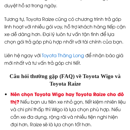
duyệt hồ sơ trong ngày.
Tương tự, Toyota Raize cũng có chương trình trả góp
linh hoạt với nhiều gói vay, hỗ trợ khách hàng tiếp cận
xe dễ dàng hơn. Đại lý luôn tư vấn tận tình để lựa
chọn gói trả góp phù hợp nhất với tài chính của bạn.
Liên hệ ngay với
Toyota Thăng Long
để nhận báo giá
mới nhất và tư vấn trả góp chi tiết.
Câu hỏi thường gặp (FAQ) về Toyota Wigo và
Toyota Raize
Nên chọn Toyota Wigo hay Toyota Raize cho đô
thị?
Nếu bạn ưu tiên xe nhỏ gọn, tiết kiệm nhiên liệu
và chi phí thấp thì Wigo là lựa chọn phù hợp. Nếu
cần xe đa dụng, rộng rãi và nhiều tiện nghi hiện
đại hơn, Raize sẽ là lựa chọn tốt hơn.