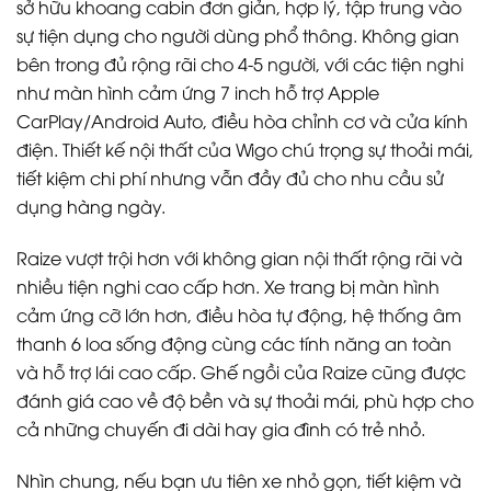
sở hữu khoang cabin đơn giản, hợp lý, tập trung vào
sự tiện dụng cho người dùng phổ thông. Không gian
bên trong đủ rộng rãi cho 4-5 người, với các tiện nghi
như màn hình cảm ứng 7 inch hỗ trợ Apple
CarPlay/Android Auto, điều hòa chỉnh cơ và cửa kính
điện. Thiết kế nội thất của Wigo chú trọng sự thoải mái,
tiết kiệm chi phí nhưng vẫn đầy đủ cho nhu cầu sử
dụng hàng ngày.
Raize vượt trội hơn với không gian nội thất rộng rãi và
nhiều tiện nghi cao cấp hơn. Xe trang bị màn hình
cảm ứng cỡ lớn hơn, điều hòa tự động, hệ thống âm
thanh 6 loa sống động cùng các tính năng an toàn
và hỗ trợ lái cao cấp. Ghế ngồi của Raize cũng được
đánh giá cao về độ bền và sự thoải mái, phù hợp cho
cả những chuyến đi dài hay gia đình có trẻ nhỏ.
Nhìn chung, nếu bạn ưu tiên xe nhỏ gọn, tiết kiệm và