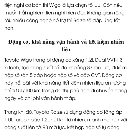
tiện nghi cơ bản thì Wigo là lựa chọn tối ưu. Còn nếu
muốn trải nghiệm tiện nghi hiện đại, không gian rộng
rãi, nhiều công nghệ hỗ trợ thì Raize sẽ đáp ứng tốt
hơn.
Động cơ, khả năng vận hành và tiết kiệm nhiên
liệu
Toyota Wigo trang bị động cơ xăng 1.2L Dual VVT-i, 3
xi-lanh, tạo công suất tối đa khoảng 87 mã lực, đi kèm
hộp số sàn 5 cấp hoặc hộp số vô cấp CVT. Động cơ
này nổi bật với khả năng tiết kiệm nhiên liệu ấn tượng
chỉ từ 5L/100 km trong đô thị, phù hợp di chuyển hàng
ngày và chi phí vận hành thấp.
Trong khi đó, Toyota Raize sử dụng động cơ tăng áp
1.0L Turbo hoặc 1.2L hút khí tự nhiên, mạnh mẽ hơn với
công suất lên tới 98 mã lực, kết hợp hộp số tự động