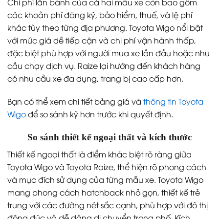
Chi phí lăn bánh của cả hai mẫu xe còn bao gồm
các khoản phí đăng ký, bảo hiểm, thuế, và lệ phí
khác tùy theo từng địa phương. Toyota Wigo nổi bật
với mức giá dễ tiếp cận và chi phí vận hành thấp,
đặc biệt phù hợp với người mua xe lần đầu hoặc nhu
cầu chạy dịch vụ. Raize lại hướng đến khách hàng
có nhu cầu xe đa dụng, trang bị cao cấp hơn.
Bạn có thể xem chi tiết bảng giá và
thông tin Toyota
Wigo
để so sánh kỹ hơn trước khi quyết định.
So sánh thiết kế ngoại thất và kích thước
Thiết kế ngoại thất là điểm khác biệt rõ ràng giữa
Toyota Wigo và Toyota Raize, thể hiện rõ phong cách
và mục đích sử dụng của từng mẫu xe. Toyota Wigo
mang phong cách hatchback nhỏ gọn, thiết kế trẻ
trung với các đường nét sắc cạnh, phù hợp với đô thị
đông đúc và dễ dàng di chuyển trong phố. Kích