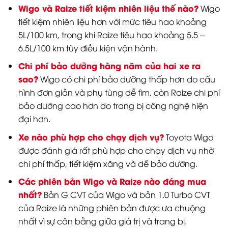
Wigo và Raize tiết kiệm nhiên liệu thế nào?
Wigo
tiết kiệm nhiên liệu hơn với mức tiêu hao khoảng
5L/100 km, trong khi Raize tiêu hao khoảng 5.5 –
6.5L/100 km tùy điều kiện vận hành.
Chi phí bảo dưỡng hàng năm của hai xe ra
sao?
Wigo có chi phí bảo dưỡng thấp hơn do cấu
hình đơn giản và phụ tùng dễ tìm, còn Raize chi phí
bảo dưỡng cao hơn do trang bị công nghệ hiện
đại hơn.
Xe nào phù hợp cho chạy dịch vụ?
Toyota Wigo
được đánh giá rất phù hợp cho chạy dịch vụ nhờ
chi phí thấp, tiết kiệm xăng và dễ bảo dưỡng.
Các phiên bản Wigo và Raize nào đáng mua
nhất?
Bản G CVT của Wigo và bản 1.0 Turbo CVT
của Raize là những phiên bản được ưa chuộng
nhất vì sự cân bằng giữa giá trị và trang bị.