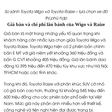
So sánh Toyota Wigo và Toyota Raize – lựa chọn xe đô
thị phù hợp
Giá bán và chi phí lăn bánh của Wigo và Raize
Giá bán là một trong những yếu tố quan trọng khi
khách hàng cân nhắc lựa chọn giữa Toyota Wigo và
Toyota Raize. Toyota Wigo hiện có 2 phiên bản chính:
bản E MT với giá niêm yết khoảng 360 triệu đồng và
bản G CVT khoảng 405 triệu đồng. Giá lăn bánh dao
động từ 395 triệu đến 470 triệu tùy khu vực như Hà Nội,
TP.HCM hoặc các tỉnh khác.
Trong khi đó, Toyota Raize với phân khúc SUV cỡ nhỏ
có giá bán cao hơn, thường từ khoảng 545 triệu đến
600 triệu đồng cho các phiên bản phổ biến tại Việt
Nam. Mức giá này phản ánh nhiều hơn về thiết kế,
công nghệ và tiện nghi hiện đại được trang bị.