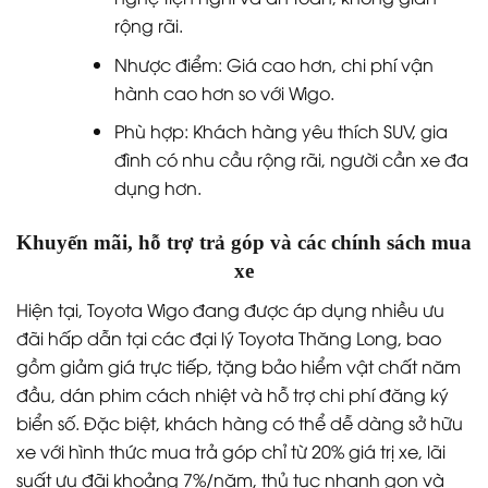
rộng rãi.
Nhược điểm: Giá cao hơn, chi phí vận
hành cao hơn so với Wigo.
Phù hợp: Khách hàng yêu thích SUV, gia
đình có nhu cầu rộng rãi, người cần xe đa
dụng hơn.
Khuyến mãi, hỗ trợ trả góp và các chính sách mua
xe
Hiện tại, Toyota Wigo đang được áp dụng nhiều ưu
đãi hấp dẫn tại các đại lý Toyota Thăng Long, bao
gồm giảm giá trực tiếp, tặng bảo hiểm vật chất năm
đầu, dán phim cách nhiệt và hỗ trợ chi phí đăng ký
biển số. Đặc biệt, khách hàng có thể dễ dàng sở hữu
xe với hình thức mua trả góp chỉ từ 20% giá trị xe, lãi
suất ưu đãi khoảng 7%/năm, thủ tục nhanh gọn và