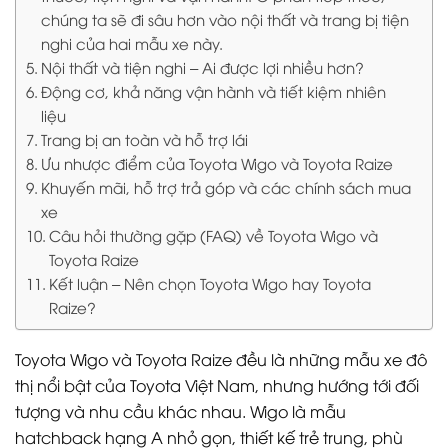
chúng ta sẽ đi sâu hơn vào nội thất và trang bị tiện
nghi của hai mẫu xe này.
Nội thất và tiện nghi – Ai được lợi nhiều hơn?
Động cơ, khả năng vận hành và tiết kiệm nhiên
liệu
Trang bị an toàn và hỗ trợ lái
Ưu nhược điểm của Toyota Wigo và Toyota Raize
Khuyến mãi, hỗ trợ trả góp và các chính sách mua
xe
Câu hỏi thường gặp (FAQ) về Toyota Wigo và
Toyota Raize
Kết luận – Nên chọn Toyota Wigo hay Toyota
Raize?
Toyota Wigo và Toyota Raize đều là những mẫu xe đô
thị nổi bật của Toyota Việt Nam, nhưng hướng tới đối
tượng và nhu cầu khác nhau. Wigo là mẫu
hatchback hạng A nhỏ gọn, thiết kế trẻ trung, phù