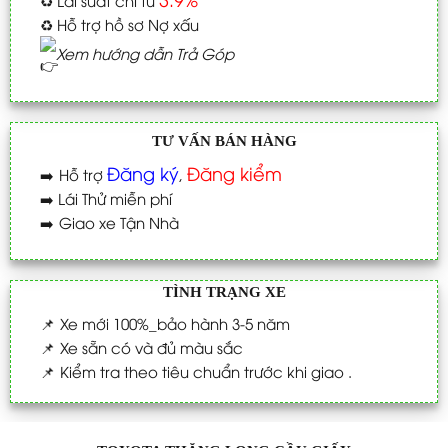
♻️
Hỗ trợ hồ sơ Nợ xấu
Xem hướng dẫn Trả Góp
TƯ VẤN BÁN HÀNG
Đăng ký
Đăng kiểm
➡️
Hỗ trợ
,
➡️
Lái Thử miễn phí
➡️
Giao xe Tận Nhà
TÌNH TRẠNG XE
📌
Xe mới 100%_bảo hành 3-5 năm
📌
Xe sẵn có và đủ màu sắc
📌
Kiểm tra theo tiêu chuẩn trước khi giao .