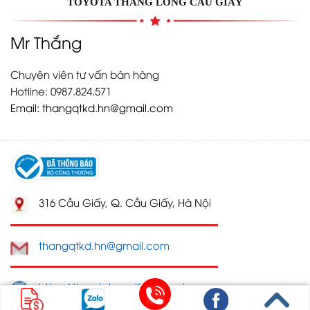
TOYOTA THĂNG LONG CẦU GIẤY
Mr Thắng
Chuyên viên tư vấn bán hàng
Hotline: 0987.824.571
Email:
thangqtkd.hn@gmail.com
316 Cầu Giấy, Q. Cầu Giấy, Hà Nội
thangqtkd.hn@gmail.com
https://toyotahanoi247.com/