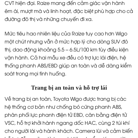
CVT hiện đại. Raize mang đến cảm giác vận hành
êm ái, mượt mà và linh hoạt, đặc biệt phù hợp cho cả
đường đô thị và những chuyến đi xa.
Mức tiêu hao nhiên liệu của Raize tuy cao hơn Wigo
một chút nhưng vẫn ở mức hợp lý cho dòng SUV đô
thị, dao động khoảng 5.5 – 6.5L/100 km tùy điều kiện
vận hành. Cả hai mẫu xe đều có trợ lực lái điện, hệ
thống phanh ABS/EBD giúp an toàn và dễ dàng kiểm
soát trong mọi tình huống.
Trang bị an toàn và hỗ trợ lái
Về trang bị an toàn, Toyota Wigo được trang bị các
hệ thống cơ bản như chống bó cứng phanh ABS,
phân phối lực phanh điện tử EBD, cân bằng điện tử
VSC, hỗ trợ khởi hành ngang dốc HAC, cùng 2 túi khí
cho người lái và hành khách. Camera lùi và cảm biến