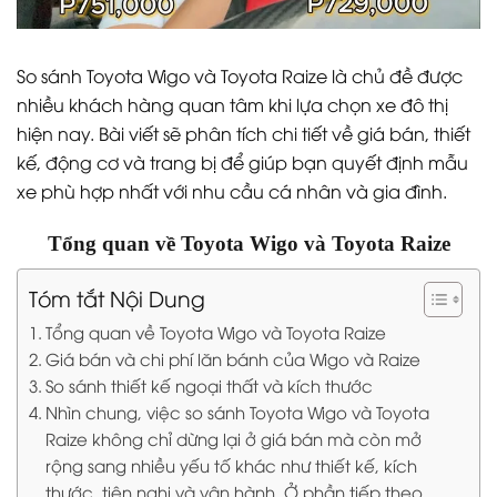
So sánh Toyota Wigo và Toyota Raize là chủ đề được
nhiều khách hàng quan tâm khi lựa chọn xe đô thị
hiện nay. Bài viết sẽ phân tích chi tiết về giá bán, thiết
kế, động cơ và trang bị để giúp bạn quyết định mẫu
xe phù hợp nhất với nhu cầu cá nhân và gia đình.
Tổng quan về Toyota Wigo và Toyota Raize
Tóm tắt Nội Dung
Tổng quan về Toyota Wigo và Toyota Raize
Giá bán và chi phí lăn bánh của Wigo và Raize
So sánh thiết kế ngoại thất và kích thước
Nhìn chung, việc so sánh Toyota Wigo và Toyota
Raize không chỉ dừng lại ở giá bán mà còn mở
rộng sang nhiều yếu tố khác như thiết kế, kích
thước, tiện nghi và vận hành. Ở phần tiếp theo,