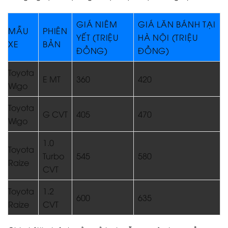
GIÁ NIÊM
GIÁ LĂN BÁNH TẠI
MẪU
PHIÊN
YẾT (TRIỆU
HÀ NỘI (TRIỆU
XE
BẢN
ĐỒNG)
ĐỒNG)
Toyota
E MT
360
420
Wigo
Toyota
G CVT
405
470
Wigo
1.0
Toyota
Turbo
545
580
Raize
CVT
Toyota
1.2
600
635
Raize
CVT