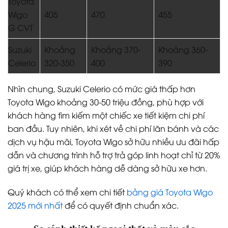
Toyota
Wigo
405
470
455
G CVT
Suzuki
Khoảng
Khoảng 370-
Khoảng 360-
Celerio
320-350
400
390
Nhìn chung, Suzuki Celerio có mức giá thấp hơn
Toyota Wigo khoảng 30-50 triệu đồng, phù hợp với
khách hàng tìm kiếm một chiếc xe tiết kiệm chi phí
ban đầu. Tuy nhiên, khi xét về chi phí lăn bánh và các
dịch vụ hậu mãi, Toyota Wigo sở hữu nhiều ưu đãi hấp
dẫn và chương trình hỗ trợ trả góp linh hoạt chỉ từ 20%
giá trị xe, giúp khách hàng dễ dàng sở hữu xe hơn.
Quý khách có thể xem chi tiết
bảng giá Toyota Wigo
2025 mới nhất
để có quyết định chuẩn xác.