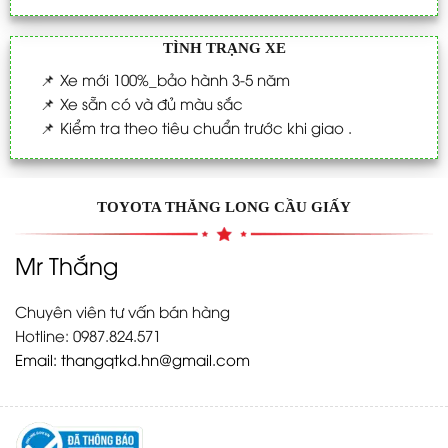
TÌNH TRẠNG XE
📌
Xe mới 100%_bảo hành 3-5 năm
📌
Xe sẵn có và đủ màu sắc
📌
Kiểm tra theo tiêu chuẩn trước khi giao .
TOYOTA THĂNG LONG CẦU GIẤY
Mr Thắng
Chuyên viên tư vấn bán hàng
Hotline: 0987.824.571
Email:
thangqtkd.hn@gmail.com