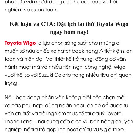
phù hợp với người dùng có nhu cầu cao về trải
nghiệm và sự an toàn.
Kết luận và CTA: Đặt lịch lái thử Toyota Wigo
ngay hôm nay!
Toyota Wigo
là lựa chọn sáng suốt cho những ai
muốn sở hữu chiếc xe hatchback hạng A tiết kiệm, an
toàn và hiện đại. Với thiết kế trẻ trung, động cơ vận
hành mượt mà và nhiều tiện nghi công nghệ, Wigo
vượt trội so với Suzuki Celerio trong nhiều tiêu chí quan
trọng.
Nếu bạn đang phân vân không biết nên chọn mẫu
xe nào phù hợp, đừng ngần ngại liên hệ để được tư
vấn chi tiết và trải nghiệm thực tế tại đại lý Toyota
Thăng Long – nơi cung cấp dịch vụ bán hàng chuyên
nghiệp, hỗ trợ trả góp linh hoạt chỉ từ 20% giá trị xe.