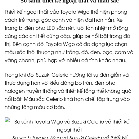
So sánh thiết kế ngoại thất và màu sắc
Thiết kế ngoại thất của Toyota Wigo thể hiện phong
cách trẻ trung, góc cạnh và hiện đại hơn hẳn. Xe
trang bị đèn pha LED sắc nét, lưới tản nhiệt mở rộng
cùng các chi tiết cứng cáp, giúp xe nổi bật trong đô
thị. Bên cạnh đó, Toyota Wigo có đa dạng lựa chọn
màu sắc thời thượng như trắng, đỏ, đen, bạc, cam và
vàng chanh, phù hợp với nhiều cá tính khác nhau.
Trong khi đó, Suzuki Celerio hướng tới sự đơn giản và
thực dụng hơn với kiểu dáng bo tròn, đèn pha
halogen truyền thống và thiết kế tổng thể không quá
nổi bật. Màu sắc Celerio khá hạn chế, tập trung vào
những tông màu cơ bản.
So sánh Toyota Wigo và Suzuki Celerio về thiết kế