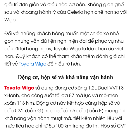
giải trí đơn giản và điều hòa cơ bản. Không gian ghế
sau và khoang hành lý của Celerio hạn chế hơn so với
Wigo.
Đối với những khách hàng muốn một chiếc xe nhỏ
gọn nhưng vẫn đủ tiện nghi hiện đại để phục vụ nhu
cầu đi lại hàng ngày, Toyota Wigo là lựa chọn ưu việt
hơn. Quý khách có thể tham khảo thêm đánh giá chi
tiết về
Toyota Wigo
để hiểu rõ hơn.
Động cơ, hộp số và khả năng vận hành
Toyota Wigo
sử dụng động cơ xăng 1.2L Dual VVT-i 3
xi-lanh, cho công suất tối đa 87 mã lực và mô-men
xoắn 113 Nm. Động cơ này kết hợp cùng hộp số vô
cấp CVT (bản G) hoặc số sàn 5 cấp (bản E) mang lại
khả năng vận hành mượt mà, tiết kiệm nhiên liệu với
mức tiêu hao chỉ từ 5L/100 km trong đô thị. Hộp số CVT