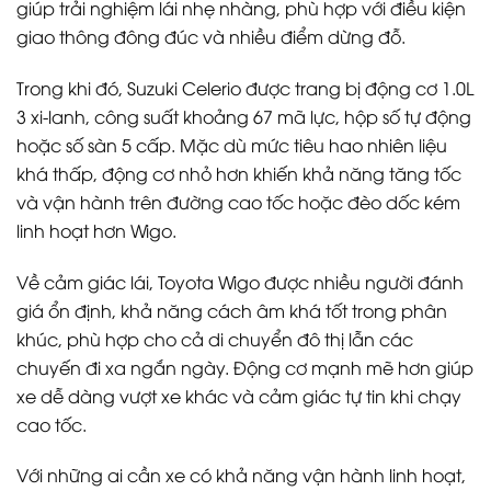
giúp trải nghiệm lái nhẹ nhàng, phù hợp với điều kiện
giao thông đông đúc và nhiều điểm dừng đỗ.
Trong khi đó, Suzuki Celerio được trang bị động cơ 1.0L
3 xi-lanh, công suất khoảng 67 mã lực, hộp số tự động
hoặc số sàn 5 cấp. Mặc dù mức tiêu hao nhiên liệu
khá thấp, động cơ nhỏ hơn khiến khả năng tăng tốc
và vận hành trên đường cao tốc hoặc đèo dốc kém
linh hoạt hơn Wigo.
Về cảm giác lái, Toyota Wigo được nhiều người đánh
giá ổn định, khả năng cách âm khá tốt trong phân
khúc, phù hợp cho cả di chuyển đô thị lẫn các
chuyến đi xa ngắn ngày. Động cơ mạnh mẽ hơn giúp
xe dễ dàng vượt xe khác và cảm giác tự tin khi chạy
cao tốc.
Với những ai cần xe có khả năng vận hành linh hoạt,