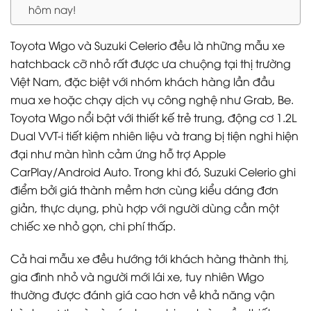
hôm nay!
Toyota Wigo và Suzuki Celerio đều là những mẫu xe
hatchback cỡ nhỏ rất được ưa chuộng tại thị trường
Việt Nam, đặc biệt với nhóm khách hàng lần đầu
mua xe hoặc chạy dịch vụ công nghệ như Grab, Be.
Toyota Wigo nổi bật với thiết kế trẻ trung, động cơ 1.2L
Dual VVT-i tiết kiệm nhiên liệu và trang bị tiện nghi hiện
đại như màn hình cảm ứng hỗ trợ Apple
CarPlay/Android Auto. Trong khi đó, Suzuki Celerio ghi
điểm bởi giá thành mềm hơn cùng kiểu dáng đơn
giản, thực dụng, phù hợp với người dùng cần một
chiếc xe nhỏ gọn, chi phí thấp.
Cả hai mẫu xe đều hướng tới khách hàng thành thị,
gia đình nhỏ và người mới lái xe, tuy nhiên Wigo
thường được đánh giá cao hơn về khả năng vận