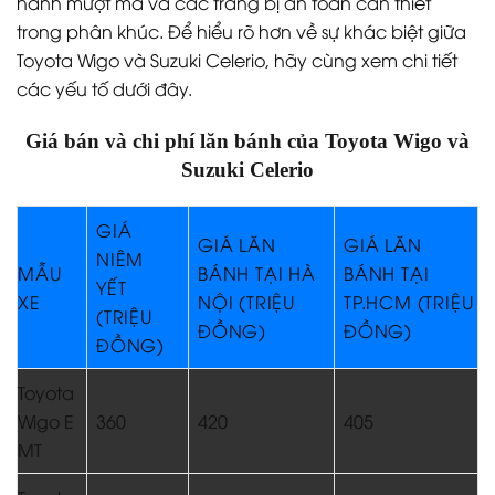
hành mượt mà và các trang bị an toàn cần thiết
trong phân khúc. Để hiểu rõ hơn về sự khác biệt giữa
Toyota Wigo và Suzuki Celerio, hãy cùng xem chi tiết
các yếu tố dưới đây.
Giá bán và chi phí lăn bánh của Toyota Wigo và
Suzuki Celerio
GIÁ
GIÁ LĂN
GIÁ LĂN
NIÊM
MẪU
BÁNH TẠI HÀ
BÁNH TẠI
YẾT
XE
NỘI (TRIỆU
TP.HCM (TRIỆU
(TRIỆU
ĐỒNG)
ĐỒNG)
ĐỒNG)
Toyota
Wigo E
360
420
405
MT