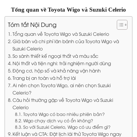
Tổng quan về Toyota Wigo và Suzuki Celerio
Tóm tắt Nội Dung
Tổng quan về Toyota Wigo và Suzuki Celerio
Giá bán và chi phí lăn bánh của Toyota Wigo và
Suzuki Celerio
So sánh thiết kế ngoại thất và màu sắc
Nội thất và tiện nghi: trải nghiệm người dùng
Động cơ, hộp số và khả năng vận hành
Trang bị an toàn và hỗ trợ lái
Ai nên chọn Toyota Wigo, ai nên chọn Suzuki
Celerio?
Câu hỏi thường gặp về Toyota Wigo và Suzuki
Celerio
Toyota Wigo có bao nhiêu phiên bản?
Wigo chạy dịch vụ có ổn không?
So với Suzuki Celerio, Wigo có ưu điểm gì?
Kết luận và CTA: Đặt lịch lái thử Toyota Wigo ngay