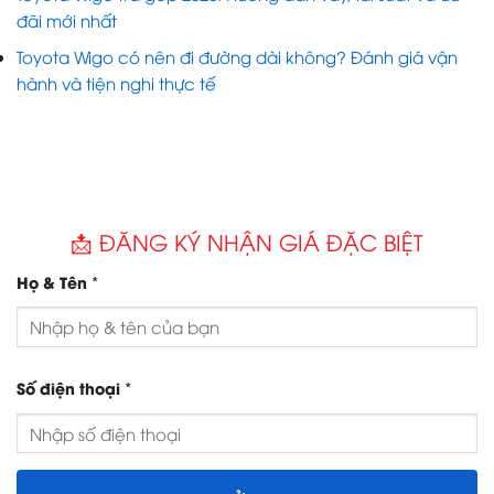
đãi mới nhất
Toyota Wigo có nên đi đường dài không? Đánh giá vận
hành và tiện nghi thực tế
📩 ĐĂNG KÝ NHẬN GIÁ ĐẶC BIỆT
*
Họ & Tên
*
Số điện thoại