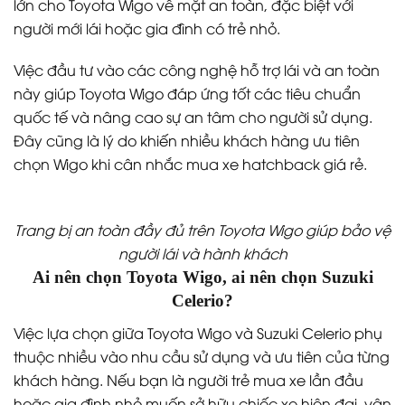
lớn cho Toyota Wigo về mặt an toàn, đặc biệt với
người mới lái hoặc gia đình có trẻ nhỏ.
Việc đầu tư vào các công nghệ hỗ trợ lái và an toàn
này giúp Toyota Wigo đáp ứng tốt các tiêu chuẩn
quốc tế và nâng cao sự an tâm cho người sử dụng.
Đây cũng là lý do khiến nhiều khách hàng ưu tiên
chọn Wigo khi cân nhắc mua xe hatchback giá rẻ.
Trang bị an toàn đầy đủ trên Toyota Wigo giúp bảo vệ
người lái và hành khách
Ai nên chọn Toyota Wigo, ai nên chọn Suzuki
Celerio?
Việc lựa chọn giữa Toyota Wigo và Suzuki Celerio phụ
thuộc nhiều vào nhu cầu sử dụng và ưu tiên của từng
khách hàng. Nếu bạn là người trẻ mua xe lần đầu
hoặc gia đình nhỏ muốn sở hữu chiếc xe hiện đại, vận