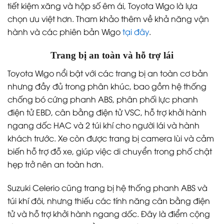
tiết kiệm xăng và hộp số êm ái, Toyota Wigo là lựa
chọn ưu việt hơn. Tham khảo thêm về khả năng vận
hành và các phiên bản Wigo
tại đây
.
Trang bị an toàn và hỗ trợ lái
Toyota Wigo nổi bật với các trang bị an toàn cơ bản
nhưng đầy đủ trong phân khúc, bao gồm hệ thống
chống bó cứng phanh ABS, phân phối lực phanh
điện tử EBD, cân bằng điện tử VSC, hỗ trợ khởi hành
ngang dốc HAC và 2 túi khí cho người lái và hành
khách trước. Xe còn được trang bị camera lùi và cảm
biến hỗ trợ đỗ xe, giúp việc di chuyển trong phố chật
hẹp trở nên an toàn hơn.
Suzuki Celerio cũng trang bị hệ thống phanh ABS và
túi khí đôi, nhưng thiếu các tính năng cân bằng điện
tử và hỗ trợ khởi hành ngang dốc. Đây là điểm cộng