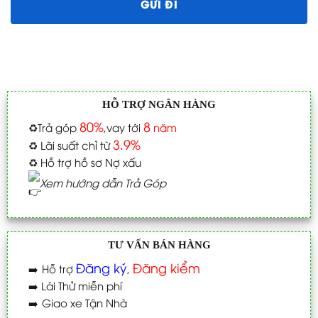
HỖ TRỢ NGÂN HÀNG
80%
8
♻️
Trả góp
,vay tới
năm
3.9%
♻️
Lãi suất chỉ từ
♻️
Hỗ trợ hồ sơ Nợ xấu
Xem hướng dẫn Trả Góp
TƯ VẤN BÁN HÀNG
Đăng ký
Đăng kiểm
➡️
Hỗ trợ
,
➡️
Lái Thử miễn phí
➡️
Giao xe Tận Nhà