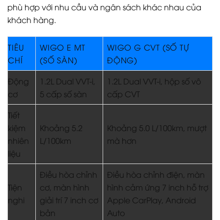
phù hợp với nhu cầu và ngân sách khác nhau của
khách hàng.
TIÊU
WIGO E MT
WIGO G CVT (SỐ TỰ
CHÍ
(SỐ SÀN)
ĐỘNG)
Động
1.2L Dual VVT-i,
1.2L Dual VVT-i, hộp số vô
cơ
5 cấp số sàn
cấp CVT
Tiết
kiệm
Khoảng 5.2
Khoảng 5.0 L/100km, mượt
nhiên
L/100km
mà hơn
liệu
Điều hòa chỉnh
Điều hòa chỉnh điện, màn
Tiện
cơ, màn hình
hình cảm ứng 7 inch hỗ trợ
nghi
giải trí 7 inch cơ
Apple CarPlay, Android
bản
Auto