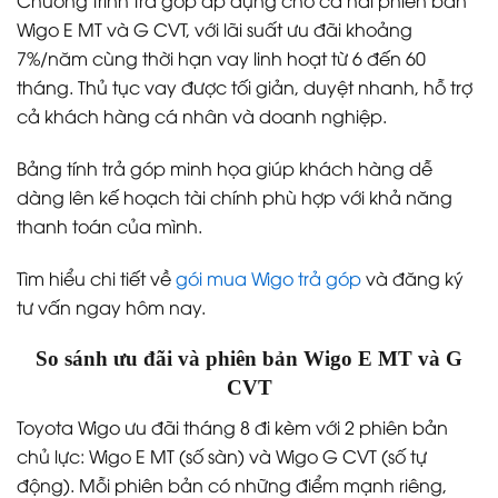
Wigo E MT và G CVT, với lãi suất ưu đãi khoảng
7%/năm cùng thời hạn vay linh hoạt từ 6 đến 60
tháng. Thủ tục vay được tối giản, duyệt nhanh, hỗ trợ
cả khách hàng cá nhân và doanh nghiệp.
Bảng tính trả góp minh họa giúp khách hàng dễ
dàng lên kế hoạch tài chính phù hợp với khả năng
thanh toán của mình.
Tìm hiểu chi tiết về
gói mua Wigo trả góp
và đăng ký
tư vấn ngay hôm nay.
So sánh ưu đãi và phiên bản Wigo E MT và G
CVT
Toyota Wigo ưu đãi tháng 8 đi kèm với 2 phiên bản
chủ lực: Wigo E MT (số sàn) và Wigo G CVT (số tự
động). Mỗi phiên bản có những điểm mạnh riêng,