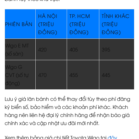
HÀ NỘI
TP. HCM
TỈNH KHÁC
PHIÊN BẢN
(TRIỆU
(TRIỆU
(TRIỆU
ĐỒNG)
ĐỒNG)
ĐỒNG)
Wigo E MT
420
405
395
(số sàn)
Wigo G
CVT (số tự
470
455
445
động)
Lưu ý giá lăn bánh có thể thay đổi tùy theo phí đăng
ký biển số, bảo hiểm và các khoản phí khác. Khách
hàng nên liên hệ đại lý chính hãng để nhận báo giá
chính xác và cập nhật ưu đãi mới nhất.
Xem thêm bảng giá chi tiết Toyota Wigo tại
đây
.