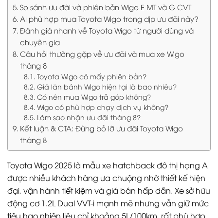
So sánh ưu đãi và phiên bản Wigo E MT và G CVT
Ai phù hợp mua Toyota Wigo trong dịp ưu đãi này?
Đánh giá nhanh về Toyota Wigo từ người dùng và
chuyên gia
Câu hỏi thường gặp về ưu đãi và mua xe Wigo
tháng 8
Toyota Wigo có mấy phiên bản?
Giá lăn bánh Wigo hiện tại là bao nhiêu?
Có nên mua Wigo trả góp không?
Wigo có phù hợp chạy dịch vụ không?
Làm sao nhận ưu đãi tháng 8?
Kết luận & CTA: Đừng bỏ lỡ ưu đãi Toyota Wigo
tháng 8
Toyota Wigo 2025 là mẫu xe hatchback đô thị hạng A
được nhiều khách hàng ưa chuộng nhờ thiết kế hiện
đại, vận hành tiết kiệm và giá bán hấp dẫn. Xe sở hữu
động cơ 1.2L Dual VVT-i mạnh mẽ nhưng vẫn giữ mức
tiêu hao nhiên liệu chỉ khoảng 5L/100km, rất phù hợp