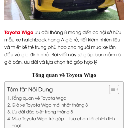
Toyota Wigo
ưu đãi tháng 8 mang đến cơ hội sở hữu
mẫu xe hatchback hạng A giá rẻ, tiết kiệm nhiên liệu
và thiết kế trẻ trung phù hợp cho người mua xe lần
đầu và gia đình nhỏ. Bài viết này sẽ giúp bạn nắm rõ
giá bán, ưu đãi và lựa chọn trả góp hợp lý.
Tổng quan về Toyota Wigo
Tóm tắt Nội Dung
Tổng quan về Toyota Wigo
Giá xe Toyota Wigo mới nhất tháng 8
Ưu đãi đặc biệt trong tháng 8
Mua Toyota Wigo trả góp – Lựa chọn tài chính linh
hoạt