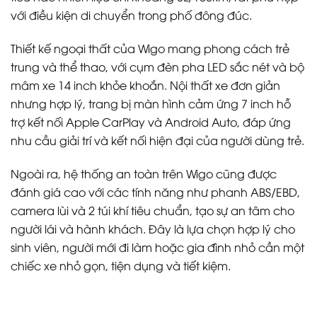
với điều kiện di chuyển trong phố đông đúc.
Thiết kế ngoại thất của Wigo mang phong cách trẻ
trung và thể thao, với cụm đèn pha LED sắc nét và bộ
mâm xe 14 inch khỏe khoắn. Nội thất xe đơn giản
nhưng hợp lý, trang bị màn hình cảm ứng 7 inch hỗ
trợ kết nối Apple CarPlay và Android Auto, đáp ứng
nhu cầu giải trí và kết nối hiện đại của người dùng trẻ.
Ngoài ra, hệ thống an toàn trên Wigo cũng được
đánh giá cao với các tính năng như phanh ABS/EBD,
camera lùi và 2 túi khí tiêu chuẩn, tạo sự an tâm cho
người lái và hành khách. Đây là lựa chọn hợp lý cho
sinh viên, người mới đi làm hoặc gia đình nhỏ cần một
chiếc xe nhỏ gọn, tiện dụng và tiết kiệm.