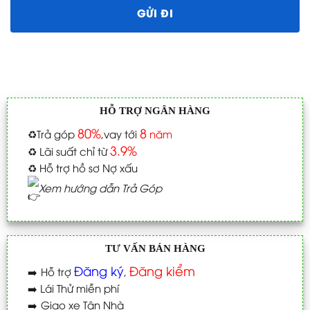
HỖ TRỢ NGÂN HÀNG
80%
8
♻️
Trả góp
,vay tới
năm
3.9%
♻️
Lãi suất chỉ từ
♻️
Hỗ trợ hồ sơ Nợ xấu
Xem hướng dẫn Trả Góp
TƯ VẤN BÁN HÀNG
Đăng ký
Đăng kiểm
➡️
Hỗ trợ
,
➡️
Lái Thử miễn phí
➡️
Giao xe Tận Nhà