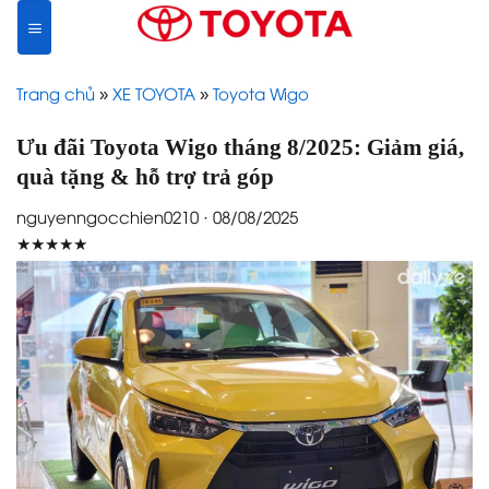
Skip
to
content
Trang chủ
»
XE TOYOTA
»
Toyota Wigo
Ưu đãi Toyota Wigo tháng 8/2025: Giảm giá,
quà tặng & hỗ trợ trả góp
nguyenngocchien0210 · 08/08/2025
★★★★★