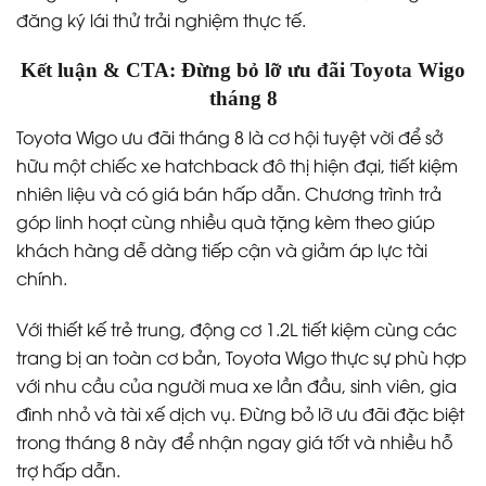
đăng ký lái thử trải nghiệm thực tế.
Kết luận & CTA: Đừng bỏ lỡ ưu đãi Toyota Wigo
tháng 8
Toyota Wigo ưu đãi tháng 8 là cơ hội tuyệt vời để sở
hữu một chiếc xe hatchback đô thị hiện đại, tiết kiệm
nhiên liệu và có giá bán hấp dẫn. Chương trình trả
góp linh hoạt cùng nhiều quà tặng kèm theo giúp
khách hàng dễ dàng tiếp cận và giảm áp lực tài
chính.
Với thiết kế trẻ trung, động cơ 1.2L tiết kiệm cùng các
trang bị an toàn cơ bản, Toyota Wigo thực sự phù hợp
với nhu cầu của người mua xe lần đầu, sinh viên, gia
đình nhỏ và tài xế dịch vụ. Đừng bỏ lỡ ưu đãi đặc biệt
trong tháng 8 này để nhận ngay giá tốt và nhiều hỗ
trợ hấp dẫn.