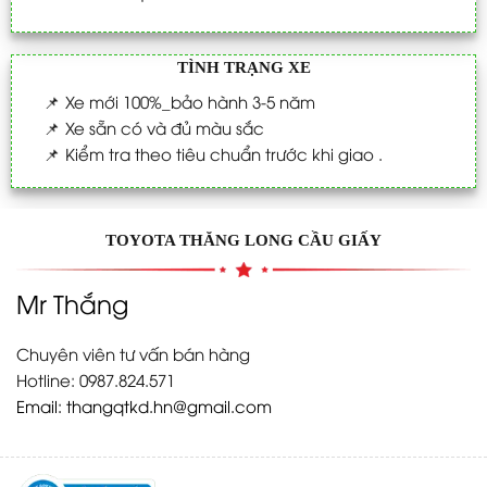
TÌNH TRẠNG XE
📌
Xe mới 100%_bảo hành 3-5 năm
📌
Xe sẵn có và đủ màu sắc
📌
Kiểm tra theo tiêu chuẩn trước khi giao .
TOYOTA THĂNG LONG CẦU GIẤY
Mr Thắng
Chuyên viên tư vấn bán hàng
Hotline: 0987.824.571
Email:
thangqtkd.hn@gmail.com