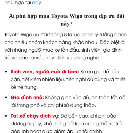
phù hợp tại
đây
.
Ai phù hợp mua Toyota Wigo trong dịp ưu đãi
này?
Toyota Wigo ưu đãi tháng 8 là lựa chọn lý tưởng dành
cho nhiều nhóm khách hàng khác nhau. Đặc biệt là
với những người mua xe lần đầu, sinh viên, gia đình
trẻ và các tài xế chạy dịch vụ công nghệ.
Sinh viên, người mới đi làm:
Xe có giá dễ tiếp
cận, tiết kiệm nhiên liệu, tiện nghi đủ dùng và thiết
kế trẻ trung.
Gia đình nhỏ:
Không gian vừa đủ, an toàn tốt, dễ
lái trong phố và chi phí sử dụng thấp.
Tài xế chạy dịch vụ:
Độ bền cao, chi phí bảo
dưỡng hợp lý, khả năng tiết kiệm xăng, hỗ trợ trả
góp linh hoạt giúp giảm áp lực tài chính.