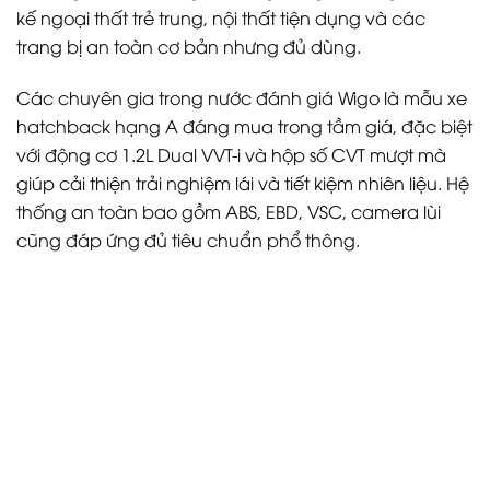
kế ngoại thất trẻ trung, nội thất tiện dụng và các
trang bị an toàn cơ bản nhưng đủ dùng.
Các chuyên gia trong nước đánh giá Wigo là mẫu xe
hatchback hạng A đáng mua trong tầm giá, đặc biệt
với động cơ 1.2L Dual VVT-i và hộp số CVT mượt mà
giúp cải thiện trải nghiệm lái và tiết kiệm nhiên liệu. Hệ
thống an toàn bao gồm ABS, EBD, VSC, camera lùi
cũng đáp ứng đủ tiêu chuẩn phổ thông.