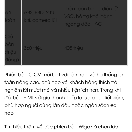
Thêm cân bằng điện tử
An
ABS, EBD, 2 túi
VSC, hỗ trợ khởi hành
toàn
khí, camera lùi
ngang dốc HAC
Giá
bán
360 triệu
405 triệu
(triệu
đồng)
Phiên bản G CVT nổi bật với tiện nghi và hệ thống an
toàn nâng cao, phù hợp với khách hàng thích trải
nghiệm lái mượt mà và nhiều tiện ích hơn. Trong khi
đó, bản E MT với giá thành thấp là lựa chọn tiết kiệm,
phù hợp người dùng lần đầu hoặc ngân sách eo
hẹp.
Tìm hiểu thêm về các phiên bản Wigo và chọn lựa