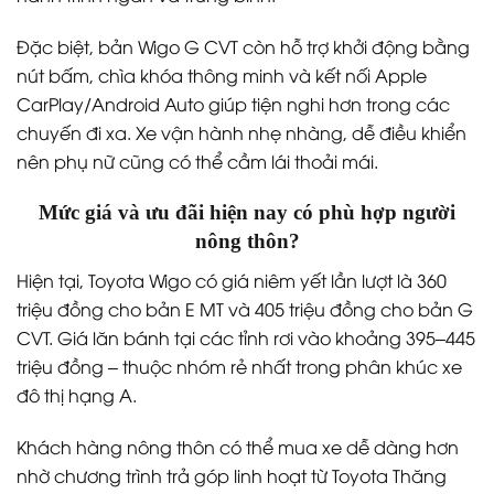
Đặc biệt, bản Wigo G CVT còn hỗ trợ khởi động bằng
nút bấm, chìa khóa thông minh và kết nối Apple
CarPlay/Android Auto giúp tiện nghi hơn trong các
chuyến đi xa. Xe vận hành nhẹ nhàng, dễ điều khiển
nên phụ nữ cũng có thể cầm lái thoải mái.
Mức giá và ưu đãi hiện nay có phù hợp người
nông thôn?
Hiện tại, Toyota Wigo có giá niêm yết lần lượt là 360
triệu đồng cho bản E MT và 405 triệu đồng cho bản G
CVT. Giá lăn bánh tại các tỉnh rơi vào khoảng 395–445
triệu đồng – thuộc nhóm rẻ nhất trong phân khúc xe
đô thị hạng A.
Khách hàng nông thôn có thể mua xe dễ dàng hơn
nhờ chương trình trả góp linh hoạt từ Toyota Thăng