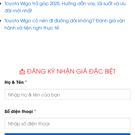
Toyota Wigo trả góp 2025: Hướng dẫn vay, lãi suất và ưu
đãi mới nhất
Toyota Wigo có nên đi đường dài không? Đánh giá vận
hành và tiện nghi thực tế
📩 ĐĂNG KÝ NHẬN GIÁ ĐẶC BIỆT
*
Họ & Tên
*
Số điện thoại