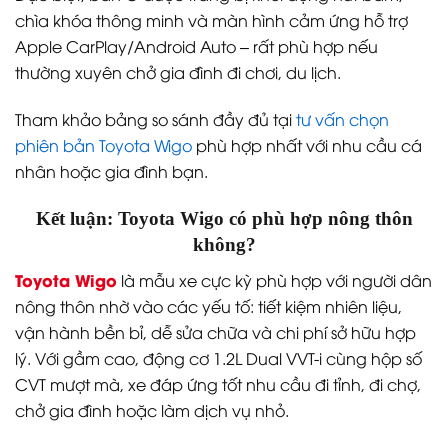
chìa khóa thông minh và màn hình cảm ứng hỗ trợ
Apple CarPlay/Android Auto – rất phù hợp nếu
thường xuyên chở gia đình đi chơi, du lịch.
Tham khảo bảng so sánh đầy đủ tại
tư vấn chọn
phiên bản Toyota Wigo
phù hợp nhất với nhu cầu cá
nhân hoặc gia đình bạn.
Kết luận: Toyota Wigo có phù hợp nông thôn
không?
Toyota Wigo
là mẫu xe cực kỳ phù hợp với người dân
nông thôn nhờ vào các yếu tố: tiết kiệm nhiên liệu,
vận hành bền bỉ, dễ sửa chữa và chi phí sở hữu hợp
lý. Với gầm cao, động cơ 1.2L Dual VVT-i cùng hộp số
CVT mượt mà, xe đáp ứng tốt nhu cầu đi tỉnh, đi chợ,
chở gia đình hoặc làm dịch vụ nhỏ.