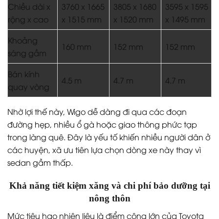
Chiều dài x
3760 x 1665
3805 x 1680
3595 x 1595
rộng x cao
x 1515 mm
x 1520 mm
x 1495 mm
Khoảng
160 mm
152 mm
152 mm
sáng gầm
Bán kính
4.5 m
4.7 m
4.7 m
quay vòng
Nhờ lợi thế này, Wigo dễ dàng đi qua các đoạn
đường hẹp, nhiều ổ gà hoặc giao thông phức tạp
trong làng quê. Đây là yếu tố khiến nhiều người dân ở
các huyện, xã ưu tiên lựa chọn dòng xe này thay vì
sedan gầm thấp.
Khả năng tiết kiệm xăng và chi phí bảo dưỡng tại
nông thôn
Mức tiêu hao nhiên liệu là điểm cộng lớn của Toyota