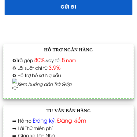
HỖ TRỢ NGÂN HÀNG
80%
8
♻️
Trả góp
,vay tới
năm
3.9%
♻️
Lãi suất chỉ từ
♻️
Hỗ trợ hồ sơ Nợ xấu
Xem hướng dẫn Trả Góp
TƯ VẤN BÁN HÀNG
Đăng ký
Đăng kiểm
➡️
Hỗ trợ
,
➡️
Lái Thử miễn phí
➡️
Giao xe Tận Nhà