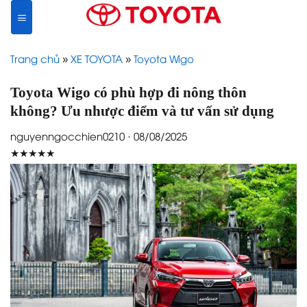
Skip
to
content
Trang chủ
»
XE TOYOTA
»
Toyota Wigo
Toyota Wigo có phù hợp đi nông thôn
không? Ưu nhược điểm và tư vấn sử dụng
nguyenngocchien0210 · 08/08/2025
★★★★★