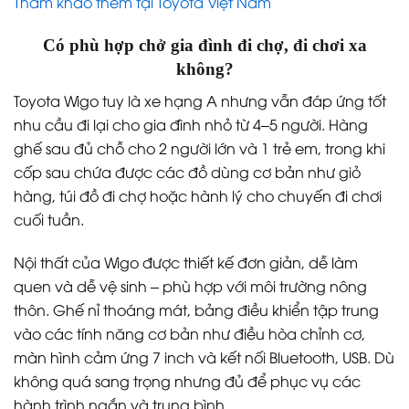
Tham khảo thêm tại Toyota Việt Nam
Có phù hợp chở gia đình đi chợ, đi chơi xa
không?
Toyota Wigo tuy là xe hạng A nhưng vẫn đáp ứng tốt
nhu cầu đi lại cho gia đình nhỏ từ 4–5 người. Hàng
ghế sau đủ chỗ cho 2 người lớn và 1 trẻ em, trong khi
cốp sau chứa được các đồ dùng cơ bản như giỏ
hàng, túi đồ đi chợ hoặc hành lý cho chuyến đi chơi
cuối tuần.
Nội thất của Wigo được thiết kế đơn giản, dễ làm
quen và dễ vệ sinh – phù hợp với môi trường nông
thôn. Ghế nỉ thoáng mát, bảng điều khiển tập trung
vào các tính năng cơ bản như điều hòa chỉnh cơ,
màn hình cảm ứng 7 inch và kết nối Bluetooth, USB. Dù
không quá sang trọng nhưng đủ để phục vụ các
hành trình ngắn và trung bình.