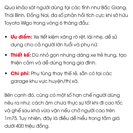
Qua khảo sát người dùng tại các tỉnh như Bắc Giang,
Thái Bình, Đồng Nai, đa số phản hồi tích cực khi sở hữu
Toyota Wigo trong vòng 6 tháng đầu:
Ưu điểm:
Xe tiết kiệm xăng rõ rệt, lái nhẹ, dễ sử
dụng cho cả người lớn tuổi và phụ nữ.
Thiết kế:
Dù nhỏ gọn nhưng dáng xe trẻ trung, tạo
thiện cảm và dễ dùng trong gia đình.
Chi phí:
Phụ tùng thay thế rẻ, sẵn có tại các
garage khu vực huyện/thị xã.
Bên cạnh đó, cũng có một số hạn chế người dùng
nêu ra như: cách âm chưa thực sự tốt khi đi cao tốc
và ghế sau khá vừa vặn nếu chở người cao trên
1m75. Tuy nhiên, đây là điều dễ hiểu trong tầm giá
dưới 400 triệu đồng.