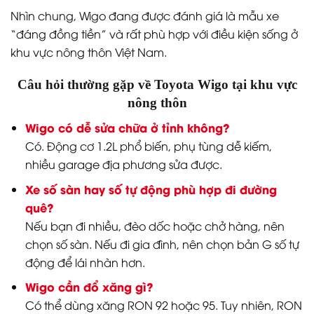
Nhìn chung, Wigo đang được đánh giá là mẫu xe
“đáng đồng tiền” và rất phù hợp với điều kiện sống ở
khu vực nông thôn Việt Nam.
Câu hỏi thường gặp về Toyota Wigo tại khu vực
nông thôn
Wigo có dễ sửa chữa ở tỉnh không?
Có. Động cơ 1.2L phổ biến, phụ tùng dễ kiếm,
nhiều garage địa phương sửa được.
Xe số sàn hay số tự động phù hợp đi đường
quê?
Nếu bạn đi nhiều, đèo dốc hoặc chở hàng, nên
chọn số sàn. Nếu đi gia đình, nên chọn bản G số tự
động để lái nhàn hơn.
Wigo cần đổ xăng gì?
Có thể dùng xăng RON 92 hoặc 95. Tuy nhiên, RON