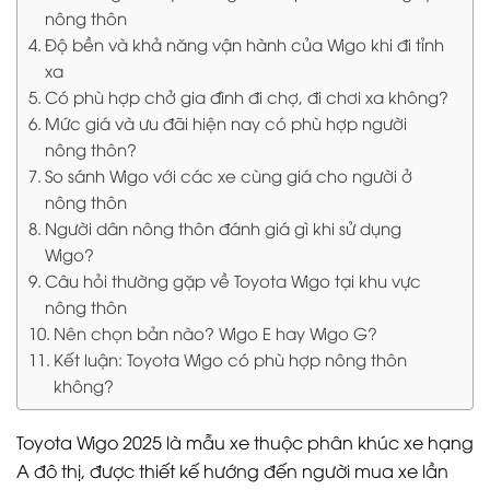
nông thôn
Độ bền và khả năng vận hành của Wigo khi đi tỉnh
xa
Có phù hợp chở gia đình đi chợ, đi chơi xa không?
Mức giá và ưu đãi hiện nay có phù hợp người
nông thôn?
So sánh Wigo với các xe cùng giá cho người ở
nông thôn
Người dân nông thôn đánh giá gì khi sử dụng
Wigo?
Câu hỏi thường gặp về Toyota Wigo tại khu vực
nông thôn
Nên chọn bản nào? Wigo E hay Wigo G?
Kết luận: Toyota Wigo có phù hợp nông thôn
không?
Toyota Wigo 2025 là mẫu xe thuộc phân khúc xe hạng
A đô thị, được thiết kế hướng đến người mua xe lần