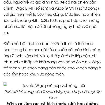
đầu, người trẻ và gia đình nhỏ. Xe có hai phiên bản
chính: Wigo E MT (số sàn) và Wigo G CVT (số tự động),
với giá niêm yết từ 360 triệu đồng. Mức tiêu hao nhiên
liệu chỉ khoảng 4.8 – 5.2L/100km, phù hợp cho những
ai cần xe tiết kiệm để đi lại hàng ngày hoặc về quê
xa.
Điểm nổi bật ở phiên bản 2025 là thiết kế thể thao
hơn, trang bị camera lùi tiêu chuẩn và màn hình cảm
ứng 7 inch hiện đại. Với lợi thế giá rẻ dễ tiếp cận, chi
phí nuôi xe thấp và khả năng vận hành ổn định, Wigo
trở thành lựa chọn đáng cân nhắc cho khách hàng ở
các tỉnh hoặc khu vực nông thôn.
Thiết kế trẻ trung của Toyota Wigo phù hợp với mọi địa
hình
Wigo có gầm cao và kích thước phù hợp đường