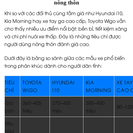
nông thôn
Khi so với các đối thủ cùng tầm giá như Hyundai i10,
Kia Morning hay xe tay ga cao cấp, Toyota Wigo vẫn
cho thấy nhiều ưu điểm nổi bật: bền bỉ, tiết kiệm xăng
và chi phí nuôi xe thấp. Đây là những tiêu chí được
người dùng nông thôn đánh giá cao.
Dưới đây là bảng so sánh giữa các mẫu xe phổ biến
trong phân khúc dành cho người dân tỉnh:
TIÊU
TOYOTA
HYUNDAI
KIA
XE TA
CHÍ
WIGO
I10
MORNING
CAO 
Giá
360–405
375–435
385–450
80–120 
bán
triệu
triệu
triệu
Tiêu
hao