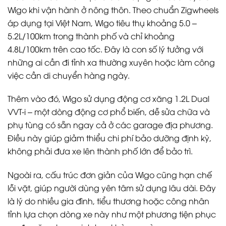
Wigo khi vận hành ở nông thôn. Theo chuẩn Zigwheels
áp dụng tại Việt Nam, Wigo tiêu thụ khoảng 5.0 –
5.2L/100km trong thành phố và chỉ khoảng
4.8L/100km trên cao tốc. Đây là con số lý tưởng với
những ai cần đi tỉnh xa thường xuyên hoặc làm công
việc cần di chuyển hàng ngày.
Thêm vào đó, Wigo sử dụng động cơ xăng 1.2L Dual
VVT-i – một dòng động cơ phổ biến, dễ sửa chữa và
phụ tùng có sẵn ngay cả ở các garage địa phương.
Điều này giúp giảm thiểu chi phí bảo dưỡng định kỳ,
không phải đưa xe lên thành phố lớn để bảo trì.
Ngoài ra, cấu trúc đơn giản của Wigo cũng hạn chế
lỗi vặt, giúp người dùng yên tâm sử dụng lâu dài. Đây
là lý do nhiều gia đình, tiểu thương hoặc công nhân
tỉnh lựa chọn dòng xe này như một phương tiện phục