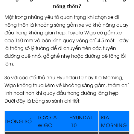
nông thôn?
Một trong những yếu tố quan trọng khi chọn xe đi
nông thôn là khoảng sáng gầm xe và khả năng quay
đầu trong không gian hẹp. Toyota Wigo có gầm xe
cao 160 mm và bán kính quay vòng chỉ 4.5 mét – đây
là thông số lý tưởng để di chuyển trên các tuyến
đường quê nhỏ, gồ ghề nhẹ hoặc đường bê tông lồi
lõm.
So với các đối thủ như Hyundai i10 hay Kia Morning,
Wigo không thua kém về khoảng sáng gầm, thậm chí
linh hoạt hơn khi quay đầu trong đường làng hẹp.
Dưới đây là bảng so sánh chi tiết:
TOYOTA
HYUNDAI
KIA
THÔNG SỐ
WIGO
I10
MORNING