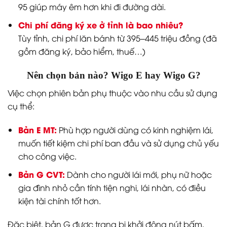
95 giúp máy êm hơn khi đi đường dài.
Chi phí đăng ký xe ở tỉnh là bao nhiêu?
Tùy tỉnh, chi phí lăn bánh từ 395–445 triệu đồng (đã
gồm đăng ký, bảo hiểm, thuế…)
Nên chọn bản nào? Wigo E hay Wigo G?
Việc chọn phiên bản phụ thuộc vào nhu cầu sử dụng
cụ thể:
Bản E MT:
Phù hợp người dùng có kinh nghiệm lái,
muốn tiết kiệm chi phí ban đầu và sử dụng chủ yếu
cho công việc.
Bản G CVT:
Dành cho người lái mới, phụ nữ hoặc
gia đình nhỏ cần tính tiện nghi, lái nhàn, có điều
kiện tài chính tốt hơn.
Đặc biệt, bản G được trang bị khởi động nút bấm,