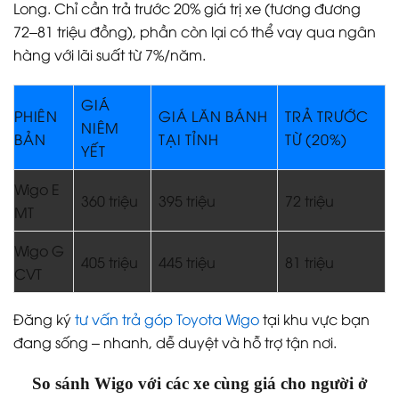
Long. Chỉ cần trả trước 20% giá trị xe (tương đương
72–81 triệu đồng), phần còn lại có thể vay qua ngân
hàng với lãi suất từ 7%/năm.
GIÁ
PHIÊN
GIÁ LĂN BÁNH
TRẢ TRƯỚC
NIÊM
BẢN
TẠI TỈNH
TỪ (20%)
YẾT
Wigo E
360 triệu
395 triệu
72 triệu
MT
Wigo G
405 triệu
445 triệu
81 triệu
CVT
Đăng ký
tư vấn trả góp Toyota Wigo
tại khu vực bạn
đang sống – nhanh, dễ duyệt và hỗ trợ tận nơi.
So sánh Wigo với các xe cùng giá cho người ở