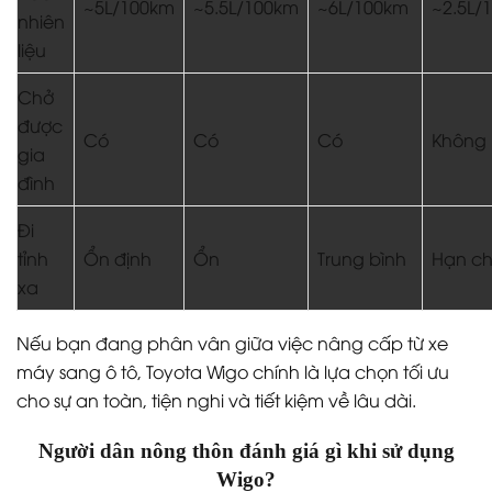
~5L/100km
~5.5L/100km
~6L/100km
~2.5L/
nhiên
liệu
Chở
được
Có
Có
Có
Không
gia
đình
Đi
tỉnh
Ổn định
Ổn
Trung bình
Hạn c
xa
Nếu bạn đang phân vân giữa việc nâng cấp từ xe
máy sang ô tô, Toyota Wigo chính là lựa chọn tối ưu
cho sự an toàn, tiện nghi và tiết kiệm về lâu dài.
Người dân nông thôn đánh giá gì khi sử dụng
Wigo?