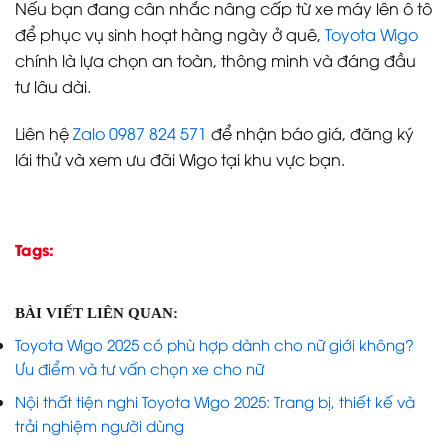
Nếu bạn đang cân nhắc nâng cấp từ xe máy lên ô tô
để phục vụ sinh hoạt hàng ngày ở quê,
Toyota Wigo
chính là lựa chọn an toàn, thông minh và đáng đầu
tư lâu dài.
Liên hệ
Zalo 0987 824 571
để nhận báo giá, đăng ký
lái thử và xem ưu đãi Wigo tại khu vực bạn.
Tags:
BÀI VIẾT LIÊN QUAN:
Toyota Wigo 2025 có phù hợp dành cho nữ giới không?
Ưu điểm và tư vấn chọn xe cho nữ
Nội thất tiện nghi Toyota Wigo 2025: Trang bị, thiết kế và
trải nghiệm người dùng