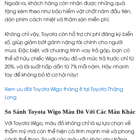
Ngoài ra, khách hàng còn nhận được những quà
tặng kèm theo như bảo hiểm vật chất năm đầu tiên,
dán phim cách nhiệt và thảm sàn miễn phí.
Không chỉ vậy, Toyota còn hỗ trợ chi phí đăng ký biển
số, giúp giảm bớt gánh nặng tài chính cho người
mua. Đặc biệt, với chương trình vay trả góp, bạn có
thể sở hữu chiếc Wigo màu đỏ với mức trả trước chỉ từ
20%, và lãi suất hấp dẫn từ 7% mỗi năm. Hãy nhanh
tay để không bỏ lỡ cơ hội này!
Xem ưu đãi Toyota Wigo tháng 8 tại Toyota Thăng
Long
So Sánh Toyota Wigo Màu Đỏ Với Các Màu Khác
Với Toyota Wigo, màu đỏ không chỉ là sự lựa chọn về
thẩm mỹ mà còn thể hiện cá tính mạnh mẽ và phong
cách thể thao. So với các màu sắc khác như trắng,