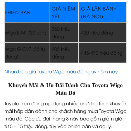
GIÁ NIÊM
GIÁ LĂN BÁNH
PHIÊN BẢN
YẾT
(HÀ NỘI)
360 triệu
Wigo E MT (Số sàn)
420 triệu đồng
đồng
Wigo G CVT (Số tự
405 triệu
445-470 triệu đồng
động)
đồng
Nhận báo giá Toyota Wigo màu đỏ ngay hôm nay
Khuyến Mãi & Ưu Đãi Dành Cho Toyota Wigo
Màu Đỏ
Toyota hiện đang áp dụng nhiều chương trình khuyến
mãi hấp dẫn dành cho khách hàng mua Toyota Wigo
màu đỏ. Các ưu đãi tháng 8 này bao gồm giảm giá
từ 5 – 15 triệu đồng, tùy vào phiên bản và đại lý.