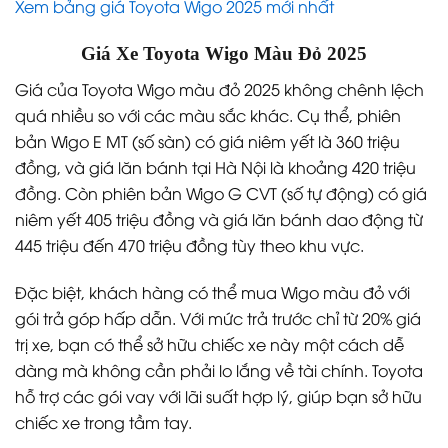
Xem bảng giá Toyota Wigo 2025 mới nhất
Giá Xe Toyota Wigo Màu Đỏ 2025
Giá của Toyota Wigo màu đỏ 2025 không chênh lệch
quá nhiều so với các màu sắc khác. Cụ thể, phiên
bản Wigo E MT (số sàn) có giá niêm yết là 360 triệu
đồng, và giá lăn bánh tại Hà Nội là khoảng 420 triệu
đồng. Còn phiên bản Wigo G CVT (số tự động) có giá
niêm yết 405 triệu đồng và giá lăn bánh dao động từ
445 triệu đến 470 triệu đồng tùy theo khu vực.
Đặc biệt, khách hàng có thể mua Wigo màu đỏ với
gói trả góp hấp dẫn. Với mức trả trước chỉ từ 20% giá
trị xe, bạn có thể sở hữu chiếc xe này một cách dễ
dàng mà không cần phải lo lắng về tài chính. Toyota
hỗ trợ các gói vay với lãi suất hợp lý, giúp bạn sở hữu
chiếc xe trong tầm tay.