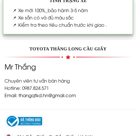
TÌNH TRẠNG XE
📌
Xe mới 100%_bảo hành 3-5 năm
📌
Xe sẵn có và đủ màu sắc
📌
Kiểm tra theo tiêu chuẩn trước khi giao .
TOYOTA THĂNG LONG CẦU GIẤY
Mr Thắng
Chuyên viên tư vấn bán hàng
Hotline: 0987.824.571
Email:
thangqtkd.hn@gmail.com