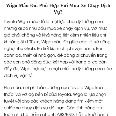
Wigo Màu Đỏ: Phù Hợp Với Mua Xe Chạy Dịch
Vụ?
Toyota Wigo màu đỏ là một lựa chọn lý tưởng cho
những ai có nhu cầu mua xe chạy dịch vụ. Với mức
giá phải chăng và khả năng tiết kiệm nhiên liệu chỉ
khoảng 5L/100km, Wigo màu đỏ giúp các tài xế công
nghệ như Grab, Be tiết kiệm chi phí vận hành. Bên
cạnh đó, thiết kế nhỏ gọn, dễ dàng di chuyển trong
các con phố đông đúc, kết hợp với trang bị cơ bản
đầy đủ, Wigo thực sự là một chiếc xe lý tưởng cho các
dịch vụ vận tải.
Hơn nữa, chi phí bảo dưỡng của Toyota Wigo khá
thấp, và với độ bền bỉ của Toyota, Wigo là lựa chọn
tuyệt vời cho các khách hàng đang tìm kiếm một
chiếc xe chạy dịch vụ dài hạn. Các tính năng an
toàn như hệ thống phanh ABS/EBD, hỗ trợ khởi hành