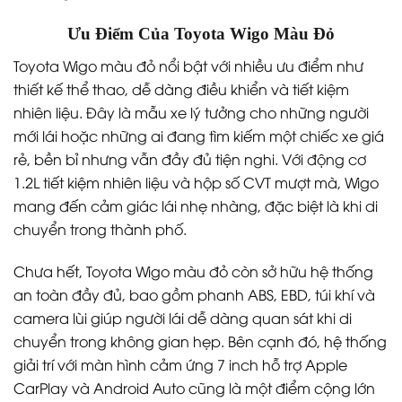
Ưu Điểm Của Toyota Wigo Màu Đỏ
Toyota Wigo màu đỏ nổi bật với nhiều ưu điểm như
thiết kế thể thao, dễ dàng điều khiển và tiết kiệm
nhiên liệu. Đây là mẫu xe lý tưởng cho những người
mới lái hoặc những ai đang tìm kiếm một chiếc xe giá
rẻ, bền bỉ nhưng vẫn đầy đủ tiện nghi. Với động cơ
1.2L tiết kiệm nhiên liệu và hộp số CVT mượt mà, Wigo
mang đến cảm giác lái nhẹ nhàng, đặc biệt là khi di
chuyển trong thành phố.
Chưa hết, Toyota Wigo màu đỏ còn sở hữu hệ thống
an toàn đầy đủ, bao gồm phanh ABS, EBD, túi khí và
camera lùi giúp người lái dễ dàng quan sát khi di
chuyển trong không gian hẹp. Bên cạnh đó, hệ thống
giải trí với màn hình cảm ứng 7 inch hỗ trợ Apple
CarPlay và Android Auto cũng là một điểm cộng lớn