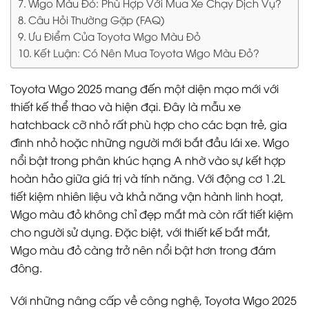
Wigo Màu Đỏ: Phù Hợp Với Mua Xe Chạy Dịch Vụ?
Câu Hỏi Thường Gặp (FAQ)
Ưu Điểm Của Toyota Wigo Màu Đỏ
Kết Luận: Có Nên Mua Toyota Wigo Màu Đỏ?
Toyota Wigo 2025 mang đến một diện mạo mới với
thiết kế thể thao và hiện đại. Đây là mẫu xe
hatchback cỡ nhỏ rất phù hợp cho các bạn trẻ, gia
đình nhỏ hoặc những người mới bắt đầu lái xe. Wigo
nổi bật trong phân khúc hạng A nhờ vào sự kết hợp
hoàn hảo giữa giá trị và tính năng. Với động cơ 1.2L
tiết kiệm nhiên liệu và khả năng vận hành linh hoạt,
Wigo màu đỏ không chỉ đẹp mắt mà còn rất tiết kiệm
cho người sử dụng. Đặc biệt, với thiết kế bắt mắt,
Wigo màu đỏ càng trở nên nổi bật hơn trong đám
đông.
Với những nâng cấp về công nghệ, Toyota Wigo 2025