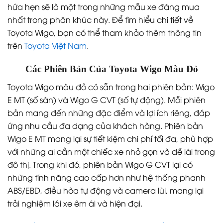
hứa hẹn sẽ là một trong những mẫu xe đáng mua
nhất trong phân khúc này. Để tìm hiểu chi tiết về
Toyota Wigo, bạn có thể tham khảo thêm thông tin
trên
Toyota Việt Nam
.
Các Phiên Bản Của Toyota Wigo Màu Đỏ
Toyota Wigo màu đỏ có sẵn trong hai phiên bản: Wigo
E MT (số sàn) và Wigo G CVT (số tự động). Mỗi phiên
bản mang đến những đặc điểm và lợi ích riêng, đáp
ứng nhu cầu đa dạng của khách hàng. Phiên bản
Wigo E MT mang lại sự tiết kiệm chi phí tối đa, phù hợp
với những ai cần một chiếc xe nhỏ gọn và dễ lái trong
đô thị. Trong khi đó, phiên bản Wigo G CVT lại có
những tính năng cao cấp hơn như hệ thống phanh
ABS/EBD, điều hòa tự động và camera lùi, mang lại
trải nghiệm lái xe êm ái và hiện đại.