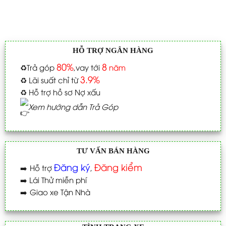
HỖ TRỢ NGÂN HÀNG
80%
8
♻️
Trả góp
,vay tới
năm
3.9%
♻️
Lãi suất chỉ từ
♻️
Hỗ trợ hồ sơ Nợ xấu
Xem hướng dẫn Trả Góp
TƯ VẤN BÁN HÀNG
Đăng ký
Đăng kiểm
➡️
Hỗ trợ
,
➡️
Lái Thử miễn phí
➡️
Giao xe Tận Nhà