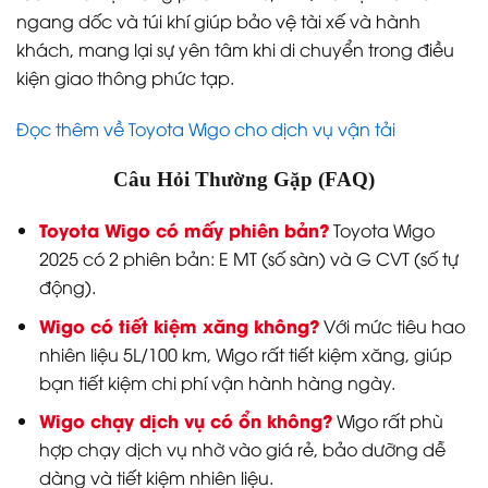
ngang dốc và túi khí giúp bảo vệ tài xế và hành
khách, mang lại sự yên tâm khi di chuyển trong điều
kiện giao thông phức tạp.
Đọc thêm về Toyota Wigo cho dịch vụ vận tải
Câu Hỏi Thường Gặp (FAQ)
Toyota Wigo có mấy phiên bản?
Toyota Wigo
2025 có 2 phiên bản: E MT (số sàn) và G CVT (số tự
động).
Wigo có tiết kiệm xăng không?
Với mức tiêu hao
nhiên liệu 5L/100 km, Wigo rất tiết kiệm xăng, giúp
bạn tiết kiệm chi phí vận hành hàng ngày.
Wigo chạy dịch vụ có ổn không?
Wigo rất phù
hợp chạy dịch vụ nhờ vào giá rẻ, bảo dưỡng dễ
dàng và tiết kiệm nhiên liệu.