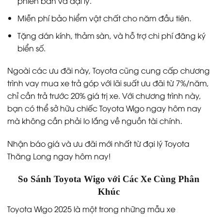
phiên bản và đại lý.
Miễn phí bảo hiểm vật chất cho năm đầu tiên.
Tặng dán kính, thảm sàn, và hỗ trợ chi phí đăng ký
biển số.
Ngoài các ưu đãi này, Toyota cũng cung cấp chương
trình vay mua xe trả góp với lãi suất ưu đãi từ 7%/năm,
chỉ cần trả trước 20% giá trị xe. Với chương trình này,
bạn có thể sở hữu chiếc Toyota Wigo ngay hôm nay
mà không cần phải lo lắng về nguồn tài chính.
Nhận báo giá và ưu đãi mới nhất từ đại lý Toyota
Thăng Long ngay hôm nay!
So Sánh Toyota Wigo với Các Xe Cùng Phân
Khúc
Toyota Wigo 2025 là một trong những mẫu xe