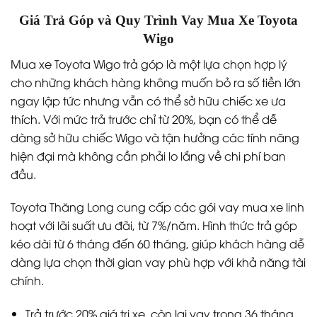
Giá Trả Góp và Quy Trình Vay Mua Xe Toyota
Wigo
Mua xe Toyota Wigo trả góp là một lựa chọn hợp lý
cho những khách hàng không muốn bỏ ra số tiền lớn
ngay lập tức nhưng vẫn có thể sở hữu chiếc xe ưa
thích. Với mức trả trước chỉ từ 20%, bạn có thể dễ
dàng sở hữu chiếc Wigo và tận hưởng các tính năng
hiện đại mà không cần phải lo lắng về chi phí ban
đầu.
Toyota Thăng Long cung cấp các gói vay mua xe linh
hoạt với lãi suất ưu đãi, từ 7%/năm. Hình thức trả góp
kéo dài từ 6 tháng đến 60 tháng, giúp khách hàng dễ
dàng lựa chọn thời gian vay phù hợp với khả năng tài
chính.
Trả trước 20% giá trị xe, còn lại vay trong 36 tháng