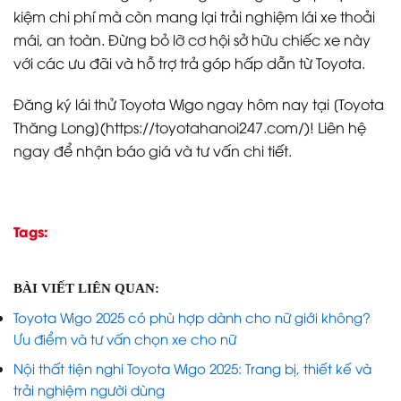
kiệm chi phí mà còn mang lại trải nghiệm lái xe thoải
mái, an toàn. Đừng bỏ lỡ cơ hội sở hữu chiếc xe này
với các ưu đãi và hỗ trợ trả góp hấp dẫn từ Toyota.
Đăng ký lái thử Toyota Wigo ngay hôm nay tại [Toyota
Thăng Long](https://toyotahanoi247.com/)! Liên hệ
ngay để nhận báo giá và tư vấn chi tiết.
Tags:
BÀI VIẾT LIÊN QUAN:
Toyota Wigo 2025 có phù hợp dành cho nữ giới không?
Ưu điểm và tư vấn chọn xe cho nữ
Nội thất tiện nghi Toyota Wigo 2025: Trang bị, thiết kế và
trải nghiệm người dùng