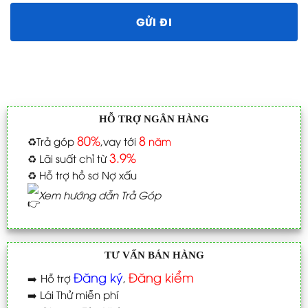
HỖ TRỢ NGÂN HÀNG
80%
8
♻️
Trả góp
,vay tới
năm
3.9%
♻️
Lãi suất chỉ từ
♻️
Hỗ trợ hồ sơ Nợ xấu
Xem hướng dẫn Trả Góp
TƯ VẤN BÁN HÀNG
Đăng ký
Đăng kiểm
➡️
Hỗ trợ
,
➡️
Lái Thử miễn phí