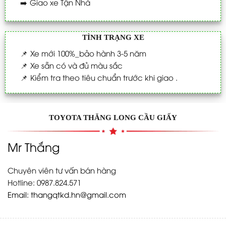
➡️
Giao xe Tận Nhà
TÌNH TRẠNG XE
📌
Xe mới 100%_bảo hành 3-5 năm
📌
Xe sẵn có và đủ màu sắc
📌
Kiểm tra theo tiêu chuẩn trước khi giao .
TOYOTA THĂNG LONG CẦU GIẤY
Mr Thắng
Chuyên viên tư vấn bán hàng
Hotline: 0987.824.571
Email:
thangqtkd.hn@gmail.com