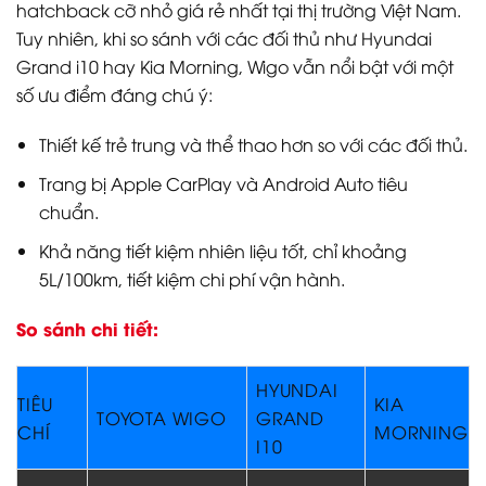
hatchback cỡ nhỏ giá rẻ nhất tại thị trường Việt Nam.
Tuy nhiên, khi so sánh với các đối thủ như Hyundai
Grand i10 hay Kia Morning, Wigo vẫn nổi bật với một
số ưu điểm đáng chú ý:
Thiết kế trẻ trung và thể thao hơn so với các đối thủ.
Trang bị Apple CarPlay và Android Auto tiêu
chuẩn.
Khả năng tiết kiệm nhiên liệu tốt, chỉ khoảng
5L/100km, tiết kiệm chi phí vận hành.
So sánh chi tiết:
HYUNDAI
TIÊU
KIA
TOYOTA WIGO
GRAND
CHÍ
MORNING
I10