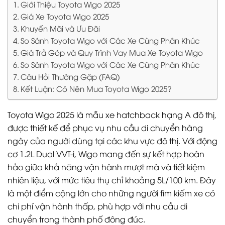
Giới Thiệu Toyota Wigo 2025
Giá Xe Toyota Wigo 2025
Khuyến Mãi và Ưu Đãi
So Sánh Toyota Wigo với Các Xe Cùng Phân Khúc
Giá Trả Góp và Quy Trình Vay Mua Xe Toyota Wigo
So Sánh Toyota Wigo với Các Xe Cùng Phân Khúc
Câu Hỏi Thường Gặp (FAQ)
Kết Luận: Có Nên Mua Toyota Wigo 2025?
Toyota Wigo 2025 là mẫu xe hatchback hạng A đô thị,
được thiết kế để phục vụ nhu cầu di chuyển hàng
ngày của người dùng tại các khu vực đô thị. Với động
cơ 1.2L Dual VVT-i, Wigo mang đến sự kết hợp hoàn
hảo giữa khả năng vận hành mượt mà và tiết kiệm
nhiên liệu, với mức tiêu thụ chỉ khoảng 5L/100 km. Đây
là một điểm cộng lớn cho những người tìm kiếm xe có
chi phí vận hành thấp, phù hợp với nhu cầu di
chuyển trong thành phố đông đúc.