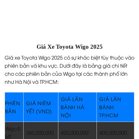
Giá Xe Toyota Wigo 2025
Giá xe Toyota Wigo 2025 có sự khác biệt tùy thuộc vào
phiên bản và khu vực. Dưới đây là bảng giá chi tiết
cho các phiên bản của Wigo tại các thành phố lớn
như Hà Nội và TP.HCM:
GIÁ LĂN
GIÁ LĂN
PHIÊN
GIÁ NIÊM
BÁNH HÀ
BÁNH
BẢN
YẾT (VND)
NỘI
TP.HCM
Wigo E
360,000,000
420,000,000
405,000,000
MT