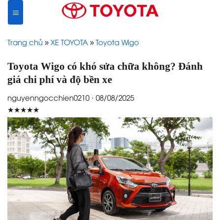
Skip
to
content
Trang chủ
»
XE TOYOTA
»
Toyota Wigo
Toyota Wigo có khó sửa chữa không? Đánh
giá chi phí và độ bền xe
nguyenngocchien0210 · 08/08/2025
★★★★★