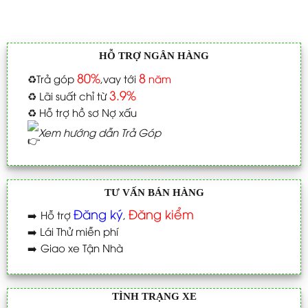
HỖ TRỢ NGÂN HÀNG
80%
8
♻️
Trả góp
,vay tới
năm
3.9%
♻️
Lãi suất chỉ từ
♻️
Hỗ trợ hồ sơ Nợ xấu
Xem hướng dẫn Trả Góp
TƯ VẤN BÁN HÀNG
Đăng ký
Đăng kiểm
➡️
Hỗ trợ
,
➡️
Lái Thử miễn phí
➡️
Giao xe Tận Nhà
TÌNH TRẠNG XE