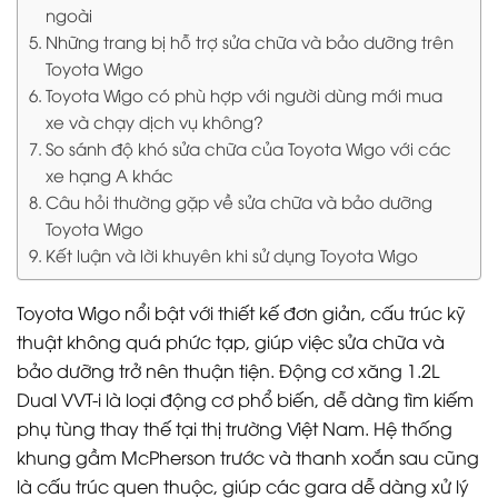
ngoài
Những trang bị hỗ trợ sửa chữa và bảo dưỡng trên
Toyota Wigo
Toyota Wigo có phù hợp với người dùng mới mua
xe và chạy dịch vụ không?
So sánh độ khó sửa chữa của Toyota Wigo với các
xe hạng A khác
Câu hỏi thường gặp về sửa chữa và bảo dưỡng
Toyota Wigo
Kết luận và lời khuyên khi sử dụng Toyota Wigo
Toyota Wigo nổi bật với thiết kế đơn giản, cấu trúc kỹ
thuật không quá phức tạp, giúp việc sửa chữa và
bảo dưỡng trở nên thuận tiện. Động cơ xăng 1.2L
Dual VVT-i là loại động cơ phổ biến, dễ dàng tìm kiếm
phụ tùng thay thế tại thị trường Việt Nam. Hệ thống
khung gầm McPherson trước và thanh xoắn sau cũng
là cấu trúc quen thuộc, giúp các gara dễ dàng xử lý