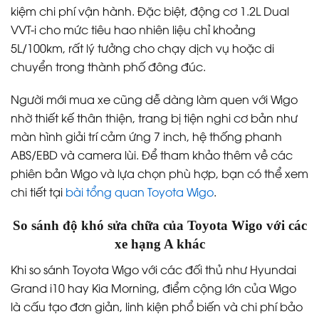
kiệm chi phí vận hành. Đặc biệt, động cơ 1.2L Dual
VVT-i cho mức tiêu hao nhiên liệu chỉ khoảng
5L/100km, rất lý tưởng cho chạy dịch vụ hoặc di
chuyển trong thành phố đông đúc.
Người mới mua xe cũng dễ dàng làm quen với Wigo
nhờ thiết kế thân thiện, trang bị tiện nghi cơ bản như
màn hình giải trí cảm ứng 7 inch, hệ thống phanh
ABS/EBD và camera lùi. Để tham khảo thêm về các
phiên bản Wigo và lựa chọn phù hợp, bạn có thể xem
chi tiết tại
bài tổng quan Toyota Wigo
.
So sánh độ khó sửa chữa của Toyota Wigo với các
xe hạng A khác
Khi so sánh Toyota Wigo với các đối thủ như Hyundai
Grand i10 hay Kia Morning, điểm cộng lớn của Wigo
là cấu tạo đơn giản, linh kiện phổ biến và chi phí bảo