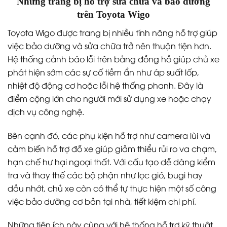
Những trang bị hỗ trợ sửa chữa và bảo dưỡng
trên Toyota Wigo
Toyota Wigo được trang bị nhiều tính năng hỗ trợ giúp
việc bảo dưỡng và sửa chữa trở nên thuận tiện hơn.
Hệ thống cảnh báo lỗi trên bảng đồng hồ giúp chủ xe
phát hiện sớm các sự cố tiềm ẩn như áp suất lốp,
nhiệt độ động cơ hoặc lỗi hệ thống phanh. Đây là
điểm cộng lớn cho người mới sử dụng xe hoặc chạy
dịch vụ công nghệ.
Bên cạnh đó, các phụ kiện hỗ trợ như camera lùi và
cảm biến hỗ trợ đỗ xe giúp giảm thiểu rủi ro va chạm,
hạn chế hư hại ngoại thất. Với cấu tạo dễ dàng kiểm
tra và thay thế các bộ phận như lọc gió, bugi hay
dầu nhớt, chủ xe còn có thể tự thực hiện một số công
việc bảo dưỡng cơ bản tại nhà, tiết kiệm chi phí.
Những tiện ích này cùng với hệ thống hỗ trợ kỹ thuật