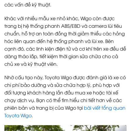
các vấn đề kỹ thuật.
Khác với nhiều mẫu xe nhỏ khác, Wigo còn được
trang bị hệ thống phanh ABS/EBD và camera lùi tiêu
chuẩn, hỗ trợ an toàn đồng thời giảm thiểu các hỏng
hóc liên quan đến hệ thống phanh và lùi xe. Bên
cạnh đó, các linh kiện điện tử và cơ khí trên xe đều dễ
dàng tháo lắp, tiết kiệm thời gian sửa chữa cho cả
chủ xe và kỹ thuật viên.
Nhờ cấu tạo này, Toyota Wigo được đánh giá là xe có
chi phí bảo dưỡng và sửa chữa hợp lý, phù hợp với
đối tượng khách hàng lần đầu mua xe hoặc tài xế
chạy dịch vụ. Bạn có thể tìm hiểu chi tiết hơn về các
phiên bản và trang bị của Wigo tại
bài viết tổng quan
Toyota Wigo
.