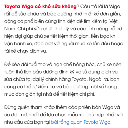
Toyota Wigo có khó sửa không
? Câu trả lời là Wigo
rất dễ sửa chữa và bảo dưỡng nhờ thiết kế đơn giản,
động cơ phổ biến cùng linh kiện dễ tìm kiếm tại Việt
Nam. Chi phí sửa chữa hợp lý và các tính năng hỗ trợ
hiện đại giúp chủ xe tiết kiệm thời gian, tiền bạc khi
vận hành xe, đặc biệt với người mua xe lần đầu hoặc
tài xế chạy dịch vụ.
Để kéo dài tuổi thọ và hạn chế hỏng hóc, chủ xe nên
tuân thủ lịch bảo dưỡng định kỳ và sử dụng dịch vụ
sửa chữa tại đại lý chính hãng Toyota. Ngoài ra, bạn
cũng có thể tự kiểm tra và bảo dưỡng một số hạng
mục đơn giản tại nhà để tiết kiệm chi phí.
Đừng quên tham khảo thêm các phiên bản Wigo và
ưu đãi mới nhất để lựa chọn mẫu xe phù hợp nhất với
nhu cầu của bạn tại
bài tổng quan Toyota Wigo
.