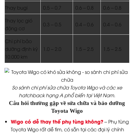
Thay bugi
0.5 – 0.7
0.6 – 0.8
0.6 – 0.8
Thay lọc gió
0.3 – 0.5
0.4 – 0.6
0.4 – 0.6
động cơ
Chi phí bảo
dưỡng định kỳ
1.0 – 2.0
1.5 – 2.5
1.5 – 2.5
10.000 km
So sánh chi phí sửa chữa Toyota Wigo và các xe
hatchback hạng A phổ biến tại Việt Nam.
Câu hỏi thường gặp về sửa chữa và bảo dưỡng
Toyota Wigo
Wigo có dễ thay thế phụ tùng không?
– Phụ tùng
Toyota Wigo rất dễ tìm, có sẵn tại các đại lý chính