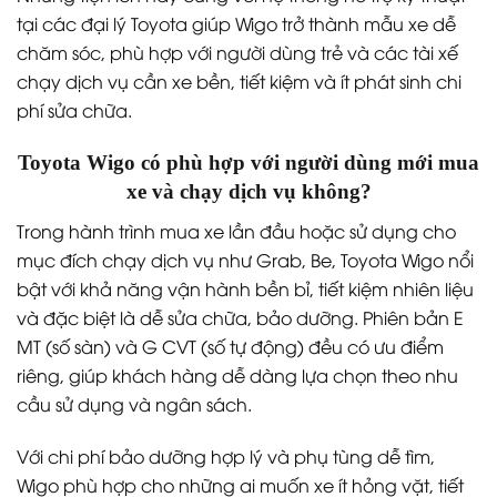
tại các đại lý Toyota giúp Wigo trở thành mẫu xe dễ
chăm sóc, phù hợp với người dùng trẻ và các tài xế
chạy dịch vụ cần xe bền, tiết kiệm và ít phát sinh chi
phí sửa chữa.
Toyota Wigo có phù hợp với người dùng mới mua
xe và chạy dịch vụ không?
Trong hành trình mua xe lần đầu hoặc sử dụng cho
mục đích chạy dịch vụ như Grab, Be, Toyota Wigo nổi
bật với khả năng vận hành bền bỉ, tiết kiệm nhiên liệu
và đặc biệt là dễ sửa chữa, bảo dưỡng. Phiên bản E
MT (số sàn) và G CVT (số tự động) đều có ưu điểm
riêng, giúp khách hàng dễ dàng lựa chọn theo nhu
cầu sử dụng và ngân sách.
Với chi phí bảo dưỡng hợp lý và phụ tùng dễ tìm,
Wigo phù hợp cho những ai muốn xe ít hỏng vặt, tiết