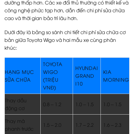
dưỡng thấp hơn. Các xe đối thủ thường có thiết kế và
công nghệ phức tạp hơn, dẫn đến chi phí sửa chữa
cao và thời gian bảo trì lâu hơn.
Dưới đây là bảng so sánh chi tiết chi phí sửa chữa cơ
bản giữa Toyota Wigo và hai mẫu xe cùng phân
khúc:
TOYOTA
HYUNDAI
HẠNG MỤC
WIGO
KIA
GRAND
SỬA CHỮA
(TRIỆU
MORNING
I10
VNĐ)
Thay dầu
0.8 – 1.2
1.0 – 1.5
1.0 – 1.5
động cơ
Thay má
1.5 – 2.0
1.7 – 2.2
1.6 – 2.3
phanh trước