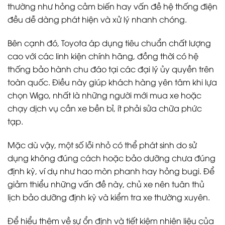
thường như hỏng cảm biến hay vấn đề hệ thống điện
đều dễ dàng phát hiện và xử lý nhanh chóng.
Bên cạnh đó, Toyota áp dụng tiêu chuẩn chất lượng
cao với các linh kiện chính hãng, đồng thời có hệ
thống bảo hành chu đáo tại các đại lý ủy quyền trên
toàn quốc. Điều này giúp khách hàng yên tâm khi lựa
chọn Wigo, nhất là những người mới mua xe hoặc
chạy dịch vụ cần xe bền bỉ, ít phải sửa chữa phức
tạp.
Mặc dù vậy, một số lỗi nhỏ có thể phát sinh do sử
dụng không đúng cách hoặc bảo dưỡng chưa đúng
định kỳ, ví dụ như hao mòn phanh hay hỏng bugi. Để
giảm thiểu những vấn đề này, chủ xe nên tuân thủ
lịch bảo dưỡng định kỳ và kiểm tra xe thường xuyên.
Để hiểu thêm về sự ổn định và tiết kiệm nhiên liệu của