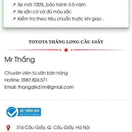
📌
Xe mới 100%_bảo hành 3-5 năm
📌
Xe sẵn có và đủ màu sắc
📌
Kiểm tra theo tiêu chuẩn trước khi giao .
TOYOTA THĂNG LONG CẦU GIẤY
Mr Thắng
Chuyên viên tư vấn bán hàng
Hotline: 0987.824.571
Email:
thangqtkd.hn@gmail.com
316 Cầu Giấy, Q. Cầu Giấy, Hà Nội