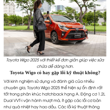
Toyota Wigo 2025 với thiết kế đơn giản giúp việc sửa
chữa dễ dàng hơn.
Toyota Wigo có hay gặp lỗi kỹ thuật không?
Với kinh nghiệm sử dụng và đánh giá của nhiều
chuyên gia, Toyota Wigo 2025 thể hiện sự ổn định rất
tốt trong phân khúc hatchback hạng A. Động cơ 1.2L
Dual VVT-i vận hành mượt mà, ít gặp các lỗi cơ bản
như quá nhiệt hay hao dầu. Các lỗi kỹ thuật thông