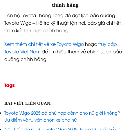
Giá thay nhớt khoảng 450.000 – 700.000 đồng tùy
loại nhớt và lọc đi kèm.
Bảo dưỡng ngoài gara tư nhân có được không?
– Được, nhưng nên ưu tiên đại lý chính hãng để
đảm bảo chất lượng và được bảo hành linh kiện.
Bao lâu nên kiểm tra hệ thống phanh và lốp?
–
Mỗi 10.000 km hoặc 6 tháng/lần, tùy theo điều kiện
vận hành.
CTA: Tư vấn bảo dưỡng và lịch hẹn tại đại lý
chính hãng
Liên hệ Toyota Thăng Long để đặt lịch bảo dưỡng
Toyota Wigo – Hỗ trợ kỹ thuật tận nơi, báo giá chi tiết,
cam kết linh kiện chính hãng.
Xem thêm chi tiết về xe Toyota Wigo
hoặc
truy cập