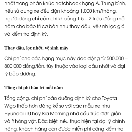
Kiểm tra phanh, nước làm mát, xi
5.000 km
nhan
Vệ sinh lọc gió, kiểm tra lốp và
10.000 km
điều hòa
20.000 – 30.000
Thay bugi, dầu hộp số, kiểm tra
km
gầm
Chi phí bảo dưỡng Toyota Wigo có cao không?
Chi phí bảo dưỡng xe Wigo được đánh giá là “mềm”
nhất trong phân khúc hatchback hạng A. Trung bình,
nếu sử dụng xe đều đặn khoảng 1.000 km/tháng,
người dùng chỉ cần chi khoảng 1.5 – 2 triệu đồng mỗi
năm cho bảo trì cơ bản như thay dầu, vệ sinh lọc gió
và kiểm tra định kỳ.
Thay dầu, lọc nhớt, vệ sinh máy