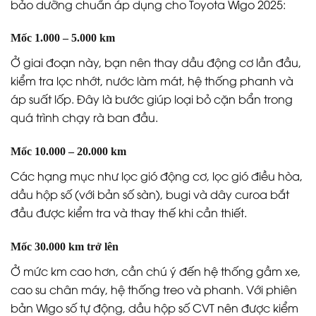
Bảo dưỡng định kỳ giúp Toyota Wigo vận hành ổn
định, tiết kiệm
Lịch bảo dưỡng định kỳ cho xe Wigo
Toyota khuyến nghị người dùng thực hiện bảo dưỡng
định kỳ theo các mốc quãng đường cụ thể để duy trì
độ ổn định và hiệu quả vận hành. Dưới đây là lịch
bảo dưỡng chuẩn áp dụng cho Toyota Wigo 2025:
Mốc 1.000 – 5.000 km
Ở giai đoạn này, bạn nên thay dầu động cơ lần đầu,
kiểm tra lọc nhớt, nước làm mát, hệ thống phanh và
áp suất lốp. Đây là bước giúp loại bỏ cặn bẩn trong
quá trình chạy rà ban đầu.