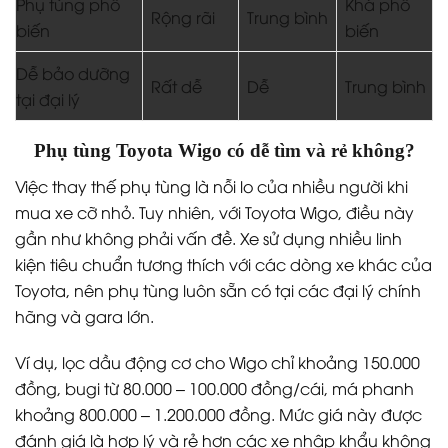
Dual VVT-i hoạt động bền bỉ, tiết kiệm nhiên liệu và dễ
sửa chữa nhờ thiết kế tối ưu. Với động cơ nhỏ gọn và
hộp số CVT bền, ít lỗi vặt, Wigo là chiếc xe dễ nuôi
nhất trong nhóm.
TOYOTA
HYUNDAI
KIA
TIÊU CHÍ
WIGO
I10
MORNING
Chi phí bảo
1,5 – 2
2 – 2,5
2 triệu
dưỡng/năm
triệu đồng
triệu đồng
đồng
Phụ tùng phổ
Khá phổ
Rộng rãi
Trung bình
biến
biến
Dễ bảo dưỡng
Rất dễ
Dễ
Trung bình
tại đại lý
Phụ tùng Toyota Wigo có dễ tìm và rẻ không?