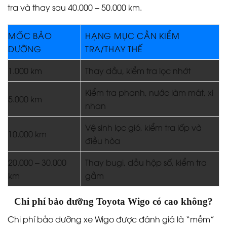
Mốc 10.000 – 20.000 km
Các hạng mục như lọc gió động cơ, lọc gió điều hòa,
dầu hộp số (với bản số sàn), bugi và dây curoa bắt
đầu được kiểm tra và thay thế khi cần thiết.
Mốc 30.000 km trở lên
Ở mức km cao hơn, cần chú ý đến hệ thống gầm xe,
cao su chân máy, hệ thống treo và phanh. Với phiên
bản Wigo số tự động, dầu hộp số CVT nên được kiểm
tra và thay sau 40.000 – 50.000 km.
MỐC BẢO
HẠNG MỤC CẦN KIỂM
DƯỠNG
TRA/THAY THẾ
1.000 km
Thay dầu, kiểm tra lọc nhớt