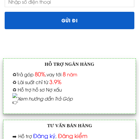
📩 ĐĂNG KÝ NHẬN GIÁ ĐẶC BIỆT
*
Họ & Tên
*
Số điện thoại