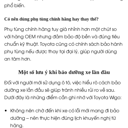
Việc thay thế phụ tùng là nỗi lo của nhiều người khi
mua xe cỡ nhỏ. Tuy nhiên, với Toyota Wigo, điều này
gần như không phải vấn đề. Xe sử dụng nhiều linh
kiện tiêu chuẩn tương thích với các dòng xe khác của
Toyota, nên phụ tùng luôn sẵn có tại các đại lý chính
hãng và gara lớn.
Ví dụ, lọc dầu động cơ cho Wigo chỉ khoảng 150.000
đồng, bugi từ 80.000 – 100.000 đồng/cái, má phanh
khoảng 800.000 – 1.200.000 đồng. Mức giá này được
đánh giá là hợp lý và rẻ hơn các xe nhập khẩu không
phổ biến.
Có nên dùng phụ tùng chính hãng hay thay thế?
Phụ tùng chính hãng tuy giá nhỉnh hơn một chút so
với hàng OEM nhưng đảm bảo độ bền và đúng tiêu
chuẩn kỹ thuật. Toyota cũng có chính sách bảo hành