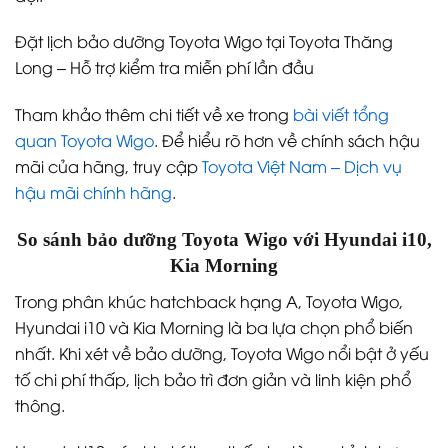
dưỡng, khách hàng nên mang xe đến hệ thống đại lý
Toyota chính hãng. Với Toyota Thăng Long, bạn sẽ
được đội ngũ kỹ thuật viên có chứng chỉ quốc tế
phục vụ cùng quy trình chuyên nghiệp, minh bạch
chi phí và thời gian.
Ngoài ra, việc sử dụng phụ tùng chính hãng sẽ giúp
xe hoạt động ổn định, tránh tình trạng “lỗi vặt” do linh
kiện không rõ nguồn gốc. Bạn cũng có thể đặt lịch
trước thông qua hệ thống online để không phải chờ
đợi.
Đặt lịch bảo dưỡng Toyota Wigo tại Toyota Thăng
Long – Hỗ trợ kiểm tra miễn phí lần đầu
Tham khảo thêm chi tiết về xe trong
bài viết tổng
quan Toyota Wigo
. Để hiểu rõ hơn về chính sách hậu
mãi của hãng, truy cập
Toyota Việt Nam – Dịch vụ