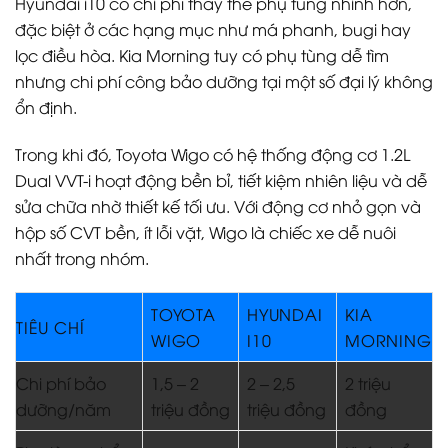
hậu mãi chính hãng
.
So sánh bảo dưỡng Toyota Wigo với Hyundai i10,
Kia Morning
Trong phân khúc hatchback hạng A, Toyota Wigo,
Hyundai i10 và Kia Morning là ba lựa chọn phổ biến
nhất. Khi xét về bảo dưỡng, Toyota Wigo nổi bật ở yếu
tố chi phí thấp, lịch bảo trì đơn giản và linh kiện phổ
thông.
Hyundai i10 có chi phí thay thế phụ tùng nhỉnh hơn,
đặc biệt ở các hạng mục như má phanh, bugi hay
lọc điều hòa. Kia Morning tuy có phụ tùng dễ tìm
nhưng chi phí công bảo dưỡng tại một số đại lý không
ổn định.
Trong khi đó, Toyota Wigo có hệ thống động cơ 1.2L