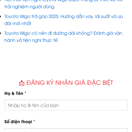
Toyota Việt Nam
để tìm hiểu thêm về chính sách bảo
dưỡng chính hãng.
Tags:
BÀI VIẾT LIÊN QUAN:
Toyota Wigo 2025 có phù hợp dành cho nữ giới không?
Ưu điểm và tư vấn chọn xe cho nữ
Nội thất tiện nghi Toyota Wigo 2025: Trang bị, thiết kế và
trải nghiệm người dùng
Toyota Wigo trả góp 2025: Hướng dẫn vay, lãi suất và ưu
đãi mới nhất
Toyota Wigo có nên đi đường dài không? Đánh giá vận
hành và tiện nghi thực tế