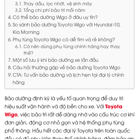
Thay dầu, lọc nhớt, vệ sinh máy
Tổng chi phí bảo trì mỗi năm
Có thể bảo dưỡng Wigo ở đâu uy tín?
So sánh bảo dưỡng Toyota Wigo với Hyundai i10,
Kia Morning
Phụ tùng Toyota Wigo có dễ tìm và rẻ không?
Có nên dùng phụ tùng chính hãng hay thay
thế?
Một số lưu ý khi bảo dưỡng xe lần đầu
Câu hỏi thường gặp về bảo dưỡng Toyota Wigo
CTA: Tư vấn bảo dưỡng và lịch hẹn tại đại lý chính
hãng
Bảo dưỡng định kỳ là yếu tố quan trọng để duy trì
Toyota
hiệu suất vận hành và độ bền cho xe. Với
Wigo
, việc bảo trì rất dễ dàng nhờ vào cấu trúc cơ khí
đơn giản, động cơ nhỏ gọn và hệ thống phụ tùng
phổ thông. Hầu hết các đại lý Toyota trên toàn quốc
đều có đủ phụ kiện thay thế chính hãng, đảm bảo an