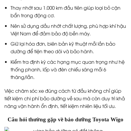
phụ tùng nếu được thay tại đại lý, giúp người dùng
an tâm hơn.
Một số lưu ý khi bảo dưỡng xe lần đầu
Đối với người mới sử dụng ô tô, việc hiểu rõ cách bảo
dưỡng xe lần đầu sẽ giúp tránh nhiều rủi ro về sau.
Dưới đây là những điểm cần ghi nhớ với Toyota Wigo:
Không nên chờ đến khi xe có lỗi mới mang đi bảo
dưỡng – nên thực hiện đúng lịch khuyến nghị từ
hãng.
Thay nhớt sau 1.000 km đầu tiên giúp loại bỏ cặn
bẩn trong động cơ.
Nên sử dụng dầu nhớt chất lượng, phù hợp khí hậu
Việt Nam để đảm bảo độ bền máy.
Giữ lại hóa đơn, biên bản kỹ thuật mỗi lần bảo
dưỡng để tiện theo dõi và bảo hành.