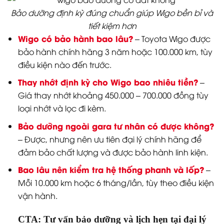
Kiểm tra định kỳ các hạng mục quan trọng như hệ
thống phanh, lốp và đèn chiếu sáng mỗi 6
tháng/lần.
Việc chăm sóc xe đúng cách từ đầu không chỉ giúp
tiết kiệm chi phí bảo dưỡng về sau mà còn duy trì khả
năng vận hành ổn định, tiết kiệm nhiên liệu tối ưu.
Câu hỏi thường gặp về bảo dưỡng Toyota Wigo
Bảo dưỡng định kỳ đúng chuẩn giúp Wigo bền bỉ và
tiết kiệm hơn
Wigo có bảo hành bao lâu?
– Toyota Wigo được
bảo hành chính hãng 3 năm hoặc 100.000 km, tùy
điều kiện nào đến trước.
Thay nhớt định kỳ cho Wigo bao nhiêu tiền?
–