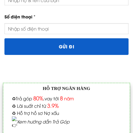
*
Số điện thoại
HỖ TRỢ NGÂN HÀNG
80%
8
♻️
Trả góp
,vay tới
năm
3.9%
♻️
Lãi suất chỉ từ
♻️
Hỗ trợ hồ sơ Nợ xấu
Xem hướng dẫn Trả Góp