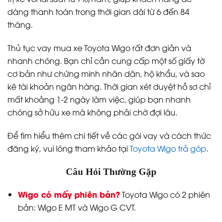
dàng thanh toán trong thời gian dài từ 6 đến 84
tháng.
Thủ tục vay mua xe Toyota Wigo rất đơn giản và
nhanh chóng. Bạn chỉ cần cung cấp một số giấy tờ
cơ bản như chứng minh nhân dân, hộ khẩu, và sao
kê tài khoản ngân hàng. Thời gian xét duyệt hồ sơ chỉ
mất khoảng 1-2 ngày làm việc, giúp bạn nhanh
chóng sở hữu xe mà không phải chờ đợi lâu.
Để tìm hiểu thêm chi tiết về các gói vay và cách thức
đăng ký, vui lòng tham khảo tại
Toyota Wigo trả góp
.
Câu Hỏi Thường Gặp
Wigo có mấy phiên bản?
Toyota Wigo có 2 phiên
bản: Wigo E MT và Wigo G CVT.