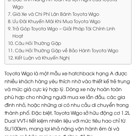
Wigo
Giá Xe và Chi Phí Lăn Bánh Toyota Wigo
Ưu Đãi Khuyến Mãi Khi Mua Toyota Wigo
Trả Góp Toyota Wigo – Giải Pháp Tài Chính Linh
Hoạt
Câu Hỏi Thường Gặp
Câu Hỏi Thường Gặp về Bảo Hành Toyota Wigo
Kết Luận và Khuyến Nghị
Toyota Wigo là một mẫu xe hatchback hạng A được
nhiều khách hàng yêu thích nhờ vào thiết kế trẻ trung
và mức giá cực kỳ hợp lý. Dòng xe này hoàn toàn
phù hợp cho những người mua xe lần đầu, các gia
đình nhỏ, hoặc những ai có nhu cầu di chuyển trong
thành phố. Đặc biệt, Toyota Wigo sở hữu động cơ 1.2L
Dual VVT-i tiết kiệm nhiên liệu với mức tiêu hao chỉ từ
5L/100km, mang lại khả năng vận hành êm ái và