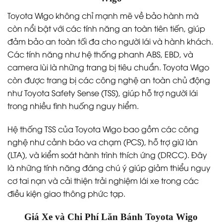
Toyota Wigo không chỉ mạnh mẽ về bảo hành mà
còn nổi bật với các tính năng an toàn tiên tiến, giúp
đảm bảo an toàn tối đa cho người lái và hành khách.
Các tính năng như hệ thống phanh ABS, EBD, và
camera lùi là những trang bị tiêu chuẩn. Toyota Wigo
còn được trang bị các công nghệ an toàn chủ động
như Toyota Safety Sense (TSS), giúp hỗ trợ người lái
trong nhiều tình huống nguy hiểm.
Hệ thống TSS của Toyota Wigo bao gồm các công
nghệ như cảnh báo va chạm (PCS), hỗ trợ giữ làn
(LTA), và kiểm soát hành trình thích ứng (DRCC). Đây
là những tính năng đáng chú ý giúp giảm thiểu nguy
cơ tai nạn và cải thiện trải nghiệm lái xe trong các
điều kiện giao thông phức tạp.
Giá Xe và Chi Phí Lăn Bánh Toyota Wigo