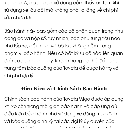
xe hạng A, giúp người sử dụng cảm thấy an tâm khi
sử dụng xe lâu dài mà không phải lo lắng về chi phí
sửa chữa lớn.
Bảo hành này bao gồm các bộ phận quan trọng như
động cơ và hộp số, tuy nhiên, các phụ tùng tiêu hao
như lốp xe, dầu nhớt và bộ lọc không nằm trong
phạm vi bảo hành. Nếu có bất kỳ sự cố nào liên quan
đến các bộ phận này, khách hàng có thể đến các
trung tâm bảo dưỡng của Toyota để được hỗ trợ với
chi phí hợp lý.
Điều Kiện và Chính Sách Bảo Hành
Chính sách bảo hành của Toyota Wigo được áp dụng
khi xe còn trong thời gian bảo hành và đáp ứng đủ
điều kiện bảo hành như sử dụng xe đúng mục đích
và bảo dưỡng định kỳ tại các đại lý ủy quyền của