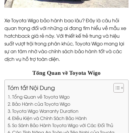
Xe Toyota Wigo bảo hành bao lâu? Đây là câu hỏi
quan trọng đối với những ai đang tìm hiểu về mẫu xe
hatchback giá rẻ này. Với thiết kế trẻ trung và hiệu
suất vượt trội trong phân khúc, Toyota Wigo mang lại
sự an tâm nhờ vào chính sách bảo hành tốt và các
dịch vụ hỗ trợ toàn diện.
Tổng Quan về Toyota Wigo
Tóm tắt Nội Dung
Tổng Quan về Toyota Wigo
Bảo Hành của Toyota Wigo
Toyota Wigo Warranty Duration
Điều Kiện và Chính Sách Bảo Hành
So Sánh Bảo Hành Toyota Wigo với Các Đối Thủ
Các Tính Năng An Toàn và Tiện Nghi của Toyota