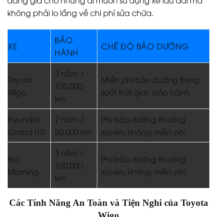
đáng giá cho những ai muốn sử dụng xe lâu dài mà
không phải lo lắng về chi phí sửa chữa.
BẢO
XE
CHẾ ĐỘ BẢO DƯỠNG
HÀNH
3 năm /
Toyota
Miễn phí bảo dưỡng trong
100,000
Wigo
suốt thời gian bảo hành
km
Hyundai
2 năm /
Phí bảo dưỡng thường
Grand i10
50,000 km
xuyên, không miễn phí
3 năm /
Kia
Phí bảo dưỡng thường
100,000
Morning
xuyên, không miễn phí
km
Các Tính Năng An Toàn và Tiện Nghi của Toyota
Wigo