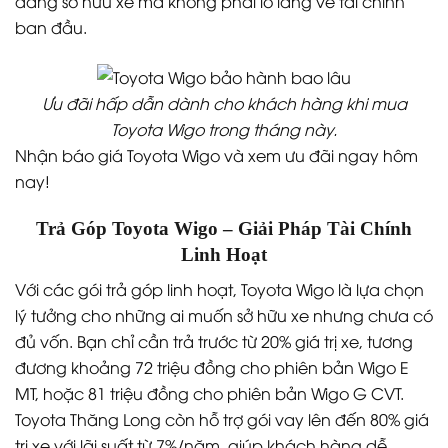
dàng sở hữu xe mà không phải lo lắng về tài chính
ban đầu.
Ưu đãi hấp dẫn dành cho khách hàng khi mua
Toyota Wigo trong tháng này.
Nhận báo giá Toyota Wigo và xem ưu đãi ngay hôm
nay!
Trả Góp Toyota Wigo – Giải Pháp Tài Chính
Linh Hoạt
Với các gói trả góp linh hoạt, Toyota Wigo là lựa chọn
lý tưởng cho những ai muốn sở hữu xe nhưng chưa có
đủ vốn. Bạn chỉ cần trả trước từ 20% giá trị xe, tương
đương khoảng 72 triệu đồng cho phiên bản Wigo E
MT, hoặc 81 triệu đồng cho phiên bản Wigo G CVT.
Toyota Thăng Long còn hỗ trợ gói vay lên đến 80% giá
trị xe với lãi suất từ 7%/năm, giúp khách hàng dễ