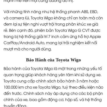
mạnh mẽ trên mọi cung đường đô thị.
Với những tính năng như hệ thống phanh ABS, EBD,
và camera lùi, Toyota Wigo không chỉ an toàn mà còn
đem lại sự tiện nghi vượt trội trong phân khúc xe giá
rẻ. Bên cạnh đó, phiên bản Toyota Wigo G CVT được
trang bị hệ thống giải trí 7 inch cảm ứng hỗ trợ Apple
CarPlay/Android Auto, mang lại trải nghiệm kết nối
mượt mà cho người dùng.
Bảo Hành của Toyota Wigo
Bảo hành của Toyota Wigo là một trong những yếu tố
quan trọng giúp khách hàng yên tâm khi sử dụng xe.
Toyota cung cấp chính sách bảo hành 3 năm hoặc
100.000 km cho xe Toyota Wigo, tuỳ theo điều kiện nào
đến trước. Chính sách này áp dụng cho các bộ phận
chính của xe, bao gồm động cơ, hộp số, và hệ thống
truyền động.