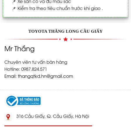
📌
Xe sẵn có và đủ màu sắc
📌
Kiểm tra theo tiêu chuẩn trước khi giao .
TOYOTA THĂNG LONG CẦU GIẤY
Mr Thắng
Chuyên viên tư vấn bán hàng
Hotline: 0987.824.571
Email:
thangqtkd.hn@gmail.com
316 Cầu Giấy, Q. Cầu Giấy, Hà Nội