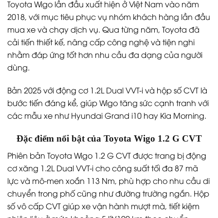
Toyota Wigo lần đầu xuất hiện ở Việt Nam vào năm
2018, với mục tiêu phục vụ nhóm khách hàng lần đầu
mua xe và chạy dịch vụ. Qua từng năm, Toyota đã
cải tiến thiết kế, nâng cấp công nghệ và tiện nghi
nhằm đáp ứng tốt hơn nhu cầu đa dạng của người
dùng.
Bản 2025 với động cơ 1.2L Dual VVT-i và hộp số CVT là
bước tiến đáng kể, giúp Wigo tăng sức cạnh tranh với
các mẫu xe như Hyundai Grand i10 hay Kia Morning.
Đặc điểm nổi bật của Toyota Wigo 1.2 G CVT
Phiên bản Toyota Wigo 1.2 G CVT được trang bị động
cơ xăng 1.2L Dual VVT-i cho công suất tối đa 87 mã
lực và mô-men xoắn 113 Nm, phù hợp cho nhu cầu di
chuyển trong phố cũng như đường trường ngắn. Hộp
số vô cấp CVT giúp xe vận hành mượt mà, tiết kiệm