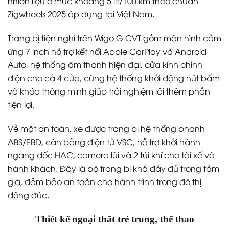
nhiên liệu ở mức khoảng 5 lít/100 km theo chuẩn
Zigwheels 2025 áp dụng tại Việt Nam.
Trang bị tiện nghi trên Wigo G CVT gồm màn hình cảm
ứng 7 inch hỗ trợ kết nối Apple CarPlay và Android
Auto, hệ thống âm thanh hiện đại, cửa kính chỉnh
điện cho cả 4 cửa, cùng hệ thống khởi động nút bấm
và khóa thông minh giúp trải nghiệm lái thêm phần
tiện lợi.
Về mặt an toàn, xe được trang bị hệ thống phanh
ABS/EBD, cân bằng điện tử VSC, hỗ trợ khởi hành
ngang dốc HAC, camera lùi và 2 túi khí cho tài xế và
hành khách. Đây là bộ trang bị khá đầy đủ trong tầm
giá, đảm bảo an toàn cho hành trình trong đô thị
đông đúc.
Thiết kế ngoại thất trẻ trung, thể thao