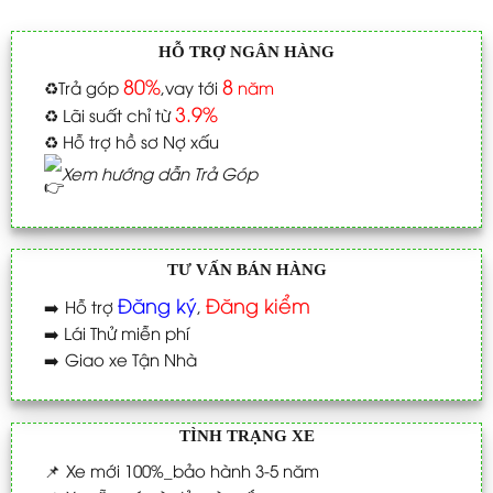
HỖ TRỢ NGÂN HÀNG
80%
8
♻️
Trả góp
,vay tới
năm
3.9%
♻️
Lãi suất chỉ từ
♻️
Hỗ trợ hồ sơ Nợ xấu
Xem hướng dẫn Trả Góp
TƯ VẤN BÁN HÀNG
Đăng ký
Đăng kiểm
➡️
Hỗ trợ
,
➡️
Lái Thử miễn phí
➡️
Giao xe Tận Nhà
TÌNH TRẠNG XE
📌
Xe mới 100%_bảo hành 3-5 năm