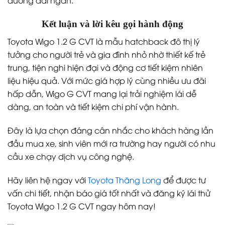
Kết luận và lời kêu gọi hành động
Toyota Wigo 1.2 G CVT là mẫu hatchback đô thị lý
tưởng cho người trẻ và gia đình nhỏ nhờ thiết kế trẻ
trung, tiện nghi hiện đại và động cơ tiết kiệm nhiên
liệu hiệu quả. Với mức giá hợp lý cùng nhiều ưu đãi
hấp dẫn, Wigo G CVT mang lại trải nghiệm lái dễ
dàng, an toàn và tiết kiệm chi phí vận hành.
Đây là lựa chọn đáng cân nhắc cho khách hàng lần
đầu mua xe, sinh viên mới ra trường hay người có nhu
cầu xe chạy dịch vụ công nghệ.
Hãy liên hệ ngay với
Toyota Thăng Long
để được tư
vấn chi tiết, nhận báo giá tốt nhất và đăng ký lái thử
Toyota Wigo 1.2 G CVT ngay hôm nay!