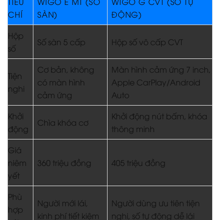
TIÊU
WIGO E MT (SỐ
WIGO G CVT (SỐ TỰ
CHÍ
SÀN)
ĐỘNG)
Hộp
Số sàn 5 cấp
Hộp số vô cấp CVT
số
Cơ bản, không
Màn hình cảm ứng 7 inch,
Tiện
có màn hình
Apple CarPlay/Android
nghi
cảm ứng
Auto
Khởi
Khởi động nút bấm, khóa
Chìa khóa cơ
động
thông minh
Giá
niêm
360 triệu đồng
405 triệu đồng
yết
Phù
Người mới lái,
Người dùng ưu tiên tiện
hợp
kinh phí tiết kiệm
nghi, số tự động dễ lái