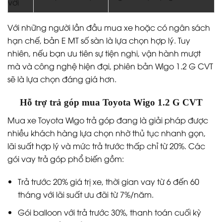
với
Với những người lần đầu mua xe hoặc có ngân sách
hạn chế, bản E MT số sàn là lựa chọn hợp lý. Tuy
nhiên, nếu bạn ưu tiên sự tiện nghi, vận hành mượt
mà và công nghệ hiện đại, phiên bản Wigo 1.2 G CVT
sẽ là lựa chọn đáng giá hơn.
Hỗ trợ trả góp mua Toyota Wigo 1.2 G CVT
Mua xe Toyota Wigo trả góp đang là giải pháp được
nhiều khách hàng lựa chọn nhờ thủ tục nhanh gọn,
lãi suất hợp lý và mức trả trước thấp chỉ từ 20%. Các
gói vay trả góp phổ biến gồm:
Trả trước 20% giá trị xe, thời gian vay từ 6 đến 60
tháng với lãi suất ưu đãi từ 7%/năm.
Gói balloon với trả trước 30%, thanh toán cuối kỳ