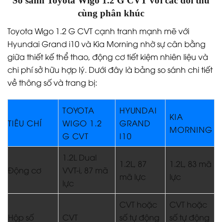
So sánh Toyota Wigo 1.2 G CVT với các đối thủ
cùng phân khúc
Toyota Wigo 1.2 G CVT cạnh tranh mạnh mẽ với
Hyundai Grand i10 và Kia Morning nhờ sự cân bằng
giữa thiết kế thể thao, động cơ tiết kiệm nhiên liệu và
chi phí sở hữu hợp lý. Dưới đây là bảng so sánh chi tiết
về thông số và trang bị:
TOYOTA
HYUNDAI
KIA
TIÊU CHÍ
WIGO 1.2
GRAND
MORNING
G CVT
I10
1.2L Dual
1.2L, 87
1.2L, 83 mã
Động cơ
VVT-i, 87 mã
mã lực
lực
lực
CVT hoặc
CVT hoặc
Hộp số
CVT
số tự động
số tự động