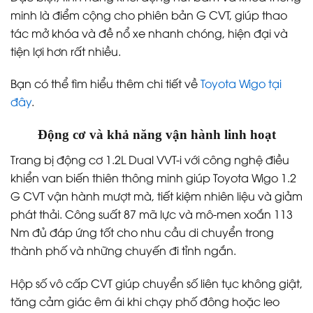
minh là điểm cộng cho phiên bản G CVT, giúp thao
tác mở khóa và đề nổ xe nhanh chóng, hiện đại và
tiện lợi hơn rất nhiều.
Bạn có thể tìm hiểu thêm chi tiết về
Toyota Wigo tại
đây
.
Động cơ và khả năng vận hành linh hoạt
Trang bị động cơ 1.2L Dual VVT-i với công nghệ điều
khiển van biến thiên thông minh giúp Toyota Wigo 1.2
G CVT vận hành mượt mà, tiết kiệm nhiên liệu và giảm
phát thải. Công suất 87 mã lực và mô-men xoắn 113
Nm đủ đáp ứng tốt cho nhu cầu di chuyển trong
thành phố và những chuyến đi tỉnh ngắn.
Hộp số vô cấp CVT giúp chuyển số liên tục không giật,
tăng cảm giác êm ái khi chạy phố đông hoặc leo