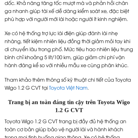
dốc. Khả năng tăng tốc mượt mà và phản hồi chân
ga nhanh giúp tài xế dễ dàng kiểm soát xe, đặc biệt
phù hợp với người mới lái hoặc người ít kinh nghiệm.
Xe có hệ thống trợ lực lái điện giúp đánh lái nhẹ
nhàng, tiết kiệm nhiên liệu đồng thời giảm mỏi tay khi
di chuyển lâu trong phố. Mức tiêu hao nhiên liệu trung
bình chỉ khoảng 5 lít/100 km, giúp giảm chi phí vận
hành đáng kể so với nhiều mẫu xe cùng phân khúc.
Tham khảo thêm thông số kỹ thuật chi tiết của Toyota
Wigo 1.2 G CVT tại
Toyota Việt Nam
.
Trang bị an toàn đáng tin cậy trên Toyota Wigo
1.2 G CVT
Toyota Wigo 1.2 G CVT trang bị đầy đủ hệ thống an
toàn cơ bản giúp bảo vệ người lái và hành khách
trong mọi tình huống giao thông. Xe có hệ thống