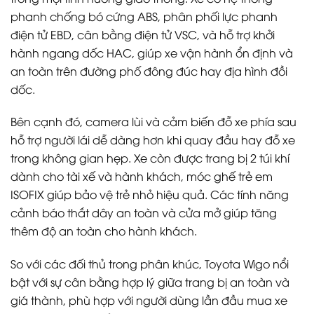
phanh chống bó cứng ABS, phân phối lực phanh
điện tử EBD, cân bằng điện tử VSC, và hỗ trợ khởi
hành ngang dốc HAC, giúp xe vận hành ổn định và
an toàn trên đường phố đông đúc hay địa hình đồi
dốc.
Bên cạnh đó, camera lùi và cảm biến đỗ xe phía sau
hỗ trợ người lái dễ dàng hơn khi quay đầu hay đỗ xe
trong không gian hẹp. Xe còn được trang bị 2 túi khí
dành cho tài xế và hành khách, móc ghế trẻ em
ISOFIX giúp bảo vệ trẻ nhỏ hiệu quả. Các tính năng
cảnh báo thắt dây an toàn và cửa mở giúp tăng
thêm độ an toàn cho hành khách.
So với các đối thủ trong phân khúc, Toyota Wigo nổi
bật với sự cân bằng hợp lý giữa trang bị an toàn và
giá thành, phù hợp với người dùng lần đầu mua xe