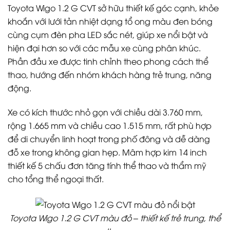
Toyota Wigo 1.2 G CVT sở hữu thiết kế góc cạnh, khỏe
khoắn với lưới tản nhiệt dạng tổ ong màu đen bóng
cùng cụm đèn pha LED sắc nét, giúp xe nổi bật và
hiện đại hơn so với các mẫu xe cùng phân khúc.
Phần đầu xe được tinh chỉnh theo phong cách thể
thao, hướng đến nhóm khách hàng trẻ trung, năng
động.
Xe có kích thước nhỏ gọn với chiều dài 3.760 mm,
rộng 1.665 mm và chiều cao 1.515 mm, rất phù hợp
để di chuyển linh hoạt trong phố đông và dễ dàng
đỗ xe trong không gian hẹp. Mâm hợp kim 14 inch
thiết kế 5 chấu đơn tăng tính thể thao và thẩm mỹ
cho tổng thể ngoại thất.
Toyota Wigo 1.2 G CVT màu đỏ – thiết kế trẻ trung, thể