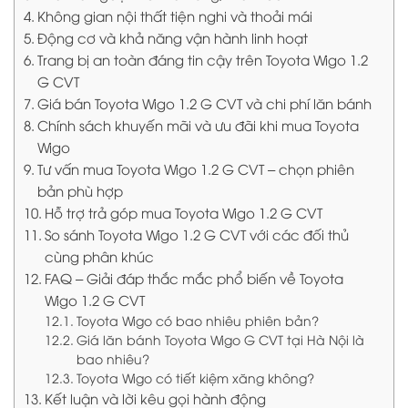
Không gian nội thất tiện nghi và thoải mái
Động cơ và khả năng vận hành linh hoạt
Trang bị an toàn đáng tin cậy trên Toyota Wigo 1.2
G CVT
Giá bán Toyota Wigo 1.2 G CVT và chi phí lăn bánh
Chính sách khuyến mãi và ưu đãi khi mua Toyota
Wigo
Tư vấn mua Toyota Wigo 1.2 G CVT – chọn phiên
bản phù hợp
Hỗ trợ trả góp mua Toyota Wigo 1.2 G CVT
So sánh Toyota Wigo 1.2 G CVT với các đối thủ
cùng phân khúc
FAQ – Giải đáp thắc mắc phổ biến về Toyota
Wigo 1.2 G CVT
Toyota Wigo có bao nhiêu phiên bản?
Giá lăn bánh Toyota Wigo G CVT tại Hà Nội là
bao nhiêu?
Toyota Wigo có tiết kiệm xăng không?
Kết luận và lời kêu gọi hành động