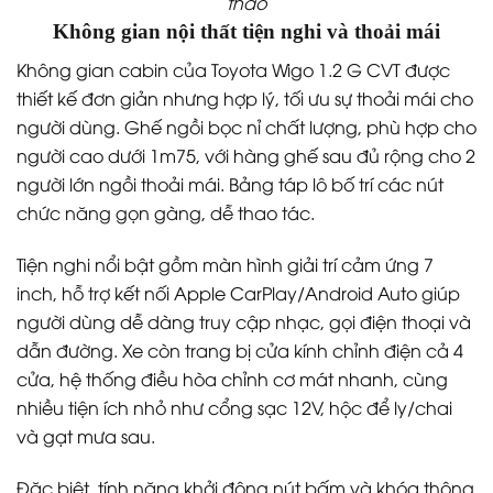
thao
Không gian nội thất tiện nghi và thoải mái
Không gian cabin của Toyota Wigo 1.2 G CVT được
thiết kế đơn giản nhưng hợp lý, tối ưu sự thoải mái cho
người dùng. Ghế ngồi bọc nỉ chất lượng, phù hợp cho
người cao dưới 1m75, với hàng ghế sau đủ rộng cho 2
người lớn ngồi thoải mái. Bảng táp lô bố trí các nút
chức năng gọn gàng, dễ thao tác.
Tiện nghi nổi bật gồm màn hình giải trí cảm ứng 7
inch, hỗ trợ kết nối Apple CarPlay/Android Auto giúp
người dùng dễ dàng truy cập nhạc, gọi điện thoại và
dẫn đường. Xe còn trang bị cửa kính chỉnh điện cả 4
cửa, hệ thống điều hòa chỉnh cơ mát nhanh, cùng
nhiều tiện ích nhỏ như cổng sạc 12V, hộc để ly/chai
và gạt mưa sau.
Đặc biệt, tính năng khởi động nút bấm và khóa thông