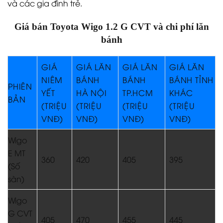
và các gia đình trẻ.
Giá bán Toyota Wigo 1.2 G CVT và chi phí lăn
bánh
GIÁ
GIÁ LĂN
GIÁ LĂN
GIÁ LĂN
NIÊM
BÁNH
BÁNH
BÁNH TỈNH
PHIÊN
YẾT
HÀ NỘI
TP.HCM
KHÁC
BẢN
(TRIỆU
(TRIỆU
(TRIỆU
(TRIỆU
VNĐ)
VNĐ)
VNĐ)
VNĐ)
Wigo
E MT
360
420
405
395
(Số
sàn)
Wigo
G CVT
405
470
455
445