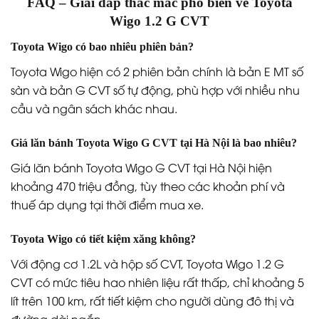
FAQ – Giải đáp thắc mắc phổ biến về Toyota
Wigo 1.2 G CVT
Toyota Wigo có bao nhiêu phiên bản?
Toyota Wigo hiện có 2 phiên bản chính là bản E MT số
sàn và bản G CVT số tự động, phù hợp với nhiều nhu
cầu và ngân sách khác nhau.
Giá lăn bánh Toyota Wigo G CVT tại Hà Nội là bao nhiêu?
Giá lăn bánh Toyota Wigo G CVT tại Hà Nội hiện
khoảng 470 triệu đồng, tùy theo các khoản phí và
thuế áp dụng tại thời điểm mua xe.
Toyota Wigo có tiết kiệm xăng không?
Với động cơ 1.2L và hộp số CVT, Toyota Wigo 1.2 G
CVT có mức tiêu hao nhiên liệu rất thấp, chỉ khoảng 5
lít trên 100 km, rất tiết kiệm cho người dùng đô thị và
đường dài ngắn.