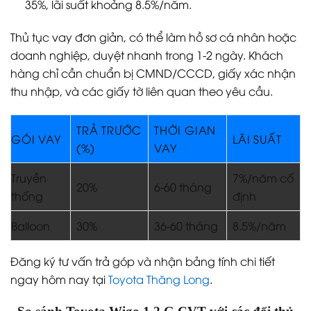
35%, lãi suất khoảng 8.5%/năm.
Thủ tục vay đơn giản, có thể làm hồ sơ cá nhân hoặc
doanh nghiệp, duyệt nhanh trong 1-2 ngày. Khách
hàng chỉ cần chuẩn bị CMND/CCCD, giấy xác nhận
thu nhập, và các giấy tờ liên quan theo yêu cầu.
TRẢ TRƯỚC
THỜI GIAN
GÓI VAY
LÃI SUẤT
(%)
VAY
Truyền
7%/năm cố
20%
6-60 tháng
thống
định
Balloon
30%
36-60 tháng
8.5%/năm
Đăng ký tư vấn trả góp và nhận bảng tính chi tiết
ngay hôm nay tại
Toyota Thăng Long
.