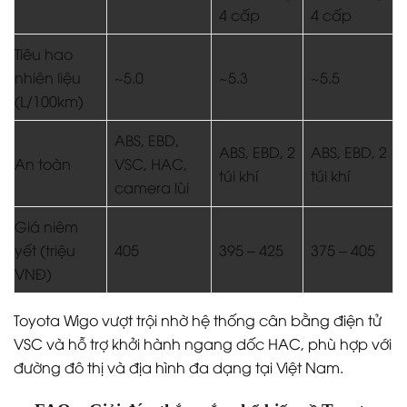
4 cấp
4 cấp
Tiêu hao
nhiên liệu
~5.0
~5.3
~5.5
(L/100km)
ABS, EBD,
ABS, EBD, 2
ABS, EBD, 2
An toàn
VSC, HAC,
túi khí
túi khí
camera lùi
Giá niêm
yết (triệu
405
395 – 425
375 – 405
VNĐ)
Toyota Wigo vượt trội nhờ hệ thống cân bằng điện tử
VSC và hỗ trợ khởi hành ngang dốc HAC, phù hợp với
đường đô thị và địa hình đa dạng tại Việt Nam.