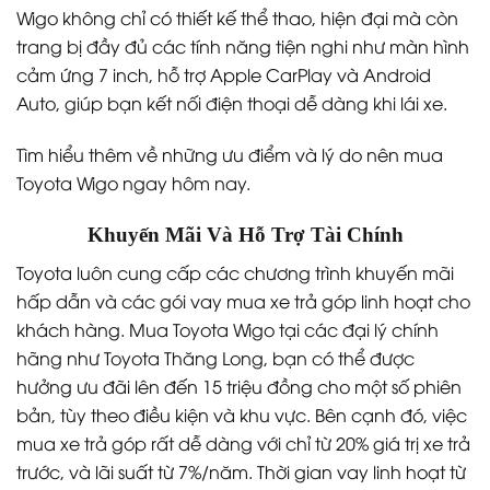
Wigo không chỉ có thiết kế thể thao, hiện đại mà còn
trang bị đầy đủ các tính năng tiện nghi như màn hình
cảm ứng 7 inch, hỗ trợ Apple CarPlay và Android
Auto, giúp bạn kết nối điện thoại dễ dàng khi lái xe.
Tìm hiểu thêm về những ưu điểm và lý do nên mua
Toyota Wigo ngay hôm nay.
Khuyến Mãi Và Hỗ Trợ Tài Chính
Toyota luôn cung cấp các chương trình khuyến mãi
hấp dẫn và các gói vay mua xe trả góp linh hoạt cho
khách hàng. Mua Toyota Wigo tại các đại lý chính
hãng như Toyota Thăng Long, bạn có thể được
hưởng ưu đãi lên đến 15 triệu đồng cho một số phiên
bản, tùy theo điều kiện và khu vực. Bên cạnh đó, việc
mua xe trả góp rất dễ dàng với chỉ từ 20% giá trị xe trả
trước, và lãi suất từ 7%/năm. Thời gian vay linh hoạt từ