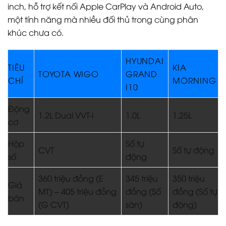
inch, hỗ trợ kết nối Apple CarPlay và Android Auto,
một tính năng mà nhiều đối thủ trong cùng phân
khúc chưa có.
HYUNDAI
TIÊU
KIA
TOYOTA WIGO
GRAND
CHÍ
MORNING
I10
Động
1.2L Dual VVT-i
1.0L
1.25L
cơ
Hộp
Số tự
CVT
Số tự động
số
động
360 triệu đồng (E
345 triệu
350 triệu
Giá
MT) – 405 triệu đồng
đồng (Số
đồng (Số tự
bán
(G CVT)
sàn)
động)