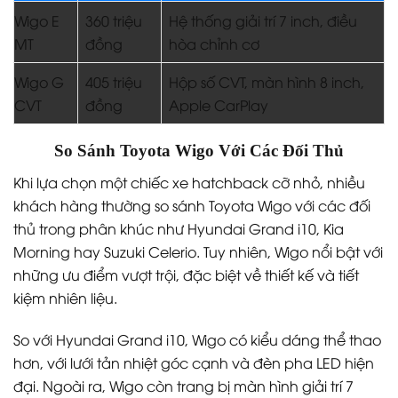
Wigo E
360 triệu
Hệ thống giải trí 7 inch, điều
MT
đồng
hòa chỉnh cơ
Wigo G
405 triệu
Hộp số CVT, màn hình 8 inch,
CVT
đồng
Apple CarPlay
So Sánh Toyota Wigo Với Các Đối Thủ
Khi lựa chọn một chiếc xe hatchback cỡ nhỏ, nhiều
khách hàng thường so sánh Toyota Wigo với các đối
thủ trong phân khúc như Hyundai Grand i10, Kia
Morning hay Suzuki Celerio. Tuy nhiên, Wigo nổi bật với
những ưu điểm vượt trội, đặc biệt về thiết kế và tiết
kiệm nhiên liệu.
So với Hyundai Grand i10, Wigo có kiểu dáng thể thao
hơn, với lưới tản nhiệt góc cạnh và đèn pha LED hiện
đại. Ngoài ra, Wigo còn trang bị màn hình giải trí 7