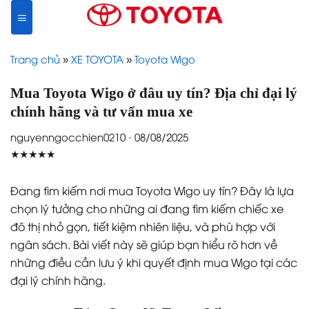
Skip
to
content
Trang chủ
»
XE TOYOTA
»
Toyota Wigo
Mua Toyota Wigo ở đâu uy tín? Địa chỉ đại lý
chính hãng và tư vấn mua xe
nguyenngocchien0210 · 08/08/2025
★★★★★
Đang tìm kiếm nơi mua Toyota Wigo uy tín? Đây là lựa
chọn lý tưởng cho những ai đang tìm kiếm chiếc xe
đô thị nhỏ gọn, tiết kiệm nhiên liệu, và phù hợp với
ngân sách. Bài viết này sẽ giúp bạn hiểu rõ hơn về
những điều cần lưu ý khi quyết định mua Wigo tại các
đại lý chính hãng.