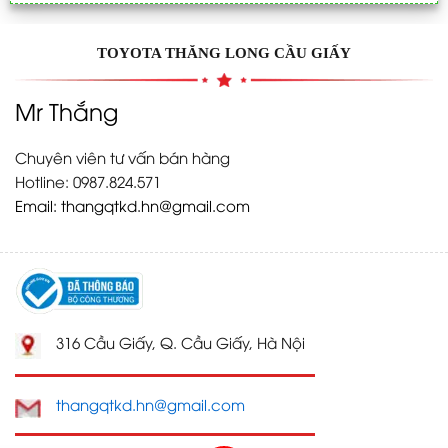
TOYOTA THĂNG LONG CẦU GIẤY
Mr Thắng
Chuyên viên tư vấn bán hàng
Hotline: 0987.824.571
Email:
thangqtkd.hn@gmail.com
316 Cầu Giấy, Q. Cầu Giấy, Hà Nội
thangqtkd.hn@gmail.com