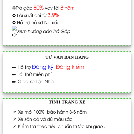
80%
8
♻️
Trả góp
,vay tới
năm
3.9%
♻️
Lãi suất chỉ từ
♻️
Hỗ trợ hồ sơ Nợ xấu
Xem hướng dẫn Trả Góp
TƯ VẤN BÁN HÀNG
Đăng ký
Đăng kiểm
➡️
Hỗ trợ
,
➡️
Lái Thử miễn phí
➡️
Giao xe Tận Nhà
TÌNH TRẠNG XE
📌
Xe mới 100%_bảo hành 3-5 năm
📌
Xe sẵn có và đủ màu sắc
📌
Kiểm tra theo tiêu chuẩn trước khi giao .