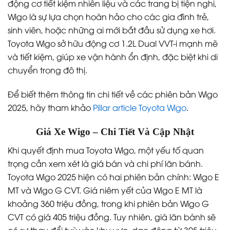
động cơ tiết kiệm nhiên liệu và các trang bị tiện nghi,
Wigo là sự lựa chọn hoàn hảo cho các gia đình trẻ,
sinh viên, hoặc những ai mới bắt đầu sử dụng xe hơi.
Toyota Wigo sở hữu động cơ 1.2L Dual VVT-i mạnh mẽ
và tiết kiệm, giúp xe vận hành ổn định, đặc biệt khi di
chuyển trong đô thị.
Để biết thêm thông tin chi tiết về các phiên bản Wigo
2025, hãy tham khảo
Pillar article Toyota Wigo
.
Giá Xe Wigo – Chi Tiết Và Cập Nhật
Khi quyết định mua Toyota Wigo, một yếu tố quan
trọng cần xem xét là giá bán và chi phí lăn bánh.
Toyota Wigo 2025 hiện có hai phiên bản chính: Wigo E
MT và Wigo G CVT. Giá niêm yết của Wigo E MT là
khoảng 360 triệu đồng, trong khi phiên bản Wigo G
CVT có giá 405 triệu đồng. Tuy nhiên, giá lăn bánh sẽ
có sự thay đổi tuỳ vào khu vực, dao động từ 395 triệu