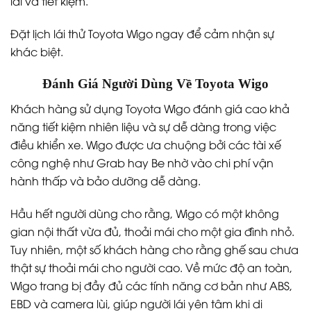
lái và tiết kiệm.
Đặt lịch lái thử Toyota Wigo ngay để cảm nhận sự
khác biệt.
Đánh Giá Người Dùng Về Toyota Wigo
Khách hàng sử dụng Toyota Wigo đánh giá cao khả
năng tiết kiệm nhiên liệu và sự dễ dàng trong việc
điều khiển xe. Wigo được ưa chuộng bởi các tài xế
công nghệ như Grab hay Be nhờ vào chi phí vận
hành thấp và bảo dưỡng dễ dàng.
Hầu hết người dùng cho rằng, Wigo có một không
gian nội thất vừa đủ, thoải mái cho một gia đình nhỏ.
Tuy nhiên, một số khách hàng cho rằng ghế sau chưa
thật sự thoải mái cho người cao. Về mức độ an toàn,
Wigo trang bị đầy đủ các tính năng cơ bản như ABS,
EBD và camera lùi, giúp người lái yên tâm khi di