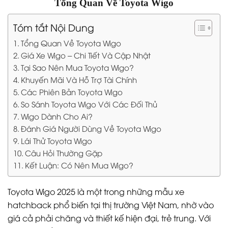
Tổng Quan Về Toyota Wigo
Tóm tắt Nội Dung
Tổng Quan Về Toyota Wigo
Giá Xe Wigo – Chi Tiết Và Cập Nhật
Tại Sao Nên Mua Toyota Wigo?
Khuyến Mãi Và Hỗ Trợ Tài Chính
Các Phiên Bản Toyota Wigo
So Sánh Toyota Wigo Với Các Đối Thủ
Wigo Dành Cho Ai?
Đánh Giá Người Dùng Về Toyota Wigo
Lái Thử Toyota Wigo
Câu Hỏi Thường Gặp
Kết Luận: Có Nên Mua Wigo?
Toyota Wigo 2025 là một trong những mẫu xe
hatchback phổ biến tại thị trường Việt Nam, nhờ vào
giá cả phải chăng và thiết kế hiện đại, trẻ trung. Với