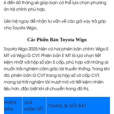
6 đến 60 tháng sẽ giúp bạn có thể lựa chọn phương
án tài chính phù hợp.
Liên hệ ngay để nhận tư vấn về các gói vay trả góp
cho Toyota Wigo.
Các Phiên Bản Toyota Wigo
Toyota Wigo 2025 hiện có hai phiên bản chính: Wigo E
MT và Wigo G CVT. Phiên bản E MT là lựa chọn tiết
kiệm nhất với hộp số sàn 5 cấp, phù hợp với những ai
muốn trải nghiệm cảm giác lái truyền thống. Trong khi
đó, phiên bản G CVT trang bị hộp số vô cấp CVT,
mang lại trải nghiệm lái mượt mà và tiết kiệm nhiên
liệu hơn, đặc biệt khi di chuyển trong đô thị.
PHIÊN
GIÁ
TRANG BỊ NỔI BẬT
BẢN
NIÊM YẾT