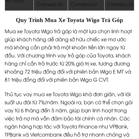
An toàn
Camera lùi
Camera lùi
Camera lùi
Quy Trình Mua Xe Toyota Wigo Trả Góp
Mua xe Toyota Wigo trả góp là một lựa chọn linh hoạt
giúp khách hàng dễ dàng sở hữu chiếc xe mơ ước
mà không cần phải trả một khoản tiền lớn ngay từ
đầu. Với chương trình vay trả góp của Toyota, khách
hàng chỉ cần trả trước từ 20% giá trị xe, tương đương
khoảng 72 triệu đồng đối với phiên bản Wigo E MT và
81 triệu đồng đối với phiên bản Wigo G CVT.
Thủ tục vay mua xe Toyota Wigo khá đơn giản, với lãi
suất ưu đãi từ 7%/năm. Ngoài ra, bạn có thể chọn gói
vay từ 6 tháng đến 5 năm, giúp bạn linh hoạt trong
việc trả nợ mà vẫn đảm bảo tài chính cá nhân. Các
ngân hàng hợp tác với Toyota Finance như VPBank,
TPBank và Vietcombank đều hỗ trợ nhanh chóng và