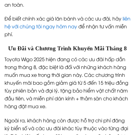
an toàn.
Để biết chính xác giá lăn bánh và các ưu đãi, hãy
liên
hệ với chúng tôi ngay hôm nay
để nhận tư vấn miễn
phí.
Ưu Đãi và Chương Trình Khuyến Mãi Tháng 8
Toyota Wigo 2025 hiện đang có các ưu đãi hấp dẫn
trong tháng 8, đặc biệt là đối với những khách hàng
muốn mua xe trong thời gian này. Các chương trình
khuyến mãi bao gồm giảm giá từ 5 đến 15 triệu đồng
tùy phiên bản và đại lý, tặng bảo hiểm vật chất năm
đầu tiên, và miễn phí dán kính + thảm sàn cho khách
hàng đặt mua xe.
Ngoài ra, khách hàng còn được hỗ trợ chi phí đăng
ký biển số và các ưu đãi khác tùy thuộc vào từng đại