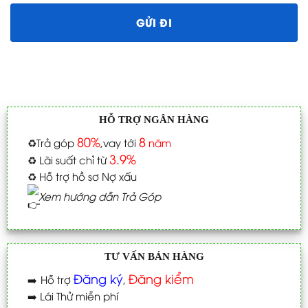
HỖ TRỢ NGÂN HÀNG
80%
8
♻️
Trả góp
,vay tới
năm
3.9%
♻️
Lãi suất chỉ từ
♻️
Hỗ trợ hồ sơ Nợ xấu
Xem hướng dẫn Trả Góp
TƯ VẤN BÁN HÀNG
Đăng ký
Đăng kiểm
➡️
Hỗ trợ
,
➡️
Lái Thử miễn phí