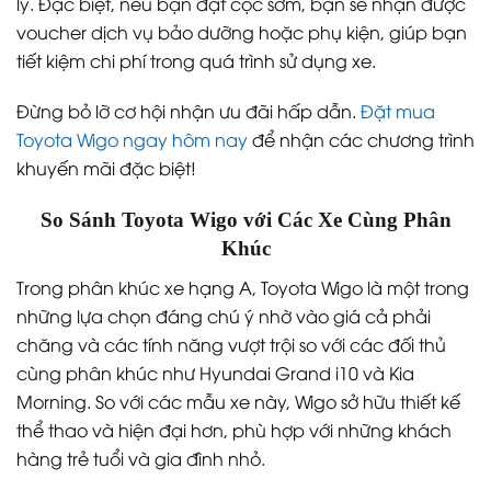
lý. Đặc biệt, nếu bạn đặt cọc sớm, bạn sẽ nhận được
voucher dịch vụ bảo dưỡng hoặc phụ kiện, giúp bạn
tiết kiệm chi phí trong quá trình sử dụng xe.
Đừng bỏ lỡ cơ hội nhận ưu đãi hấp dẫn.
Đặt mua
Toyota Wigo ngay hôm nay
để nhận các chương trình
khuyến mãi đặc biệt!
So Sánh Toyota Wigo với Các Xe Cùng Phân
Khúc
Trong phân khúc xe hạng A, Toyota Wigo là một trong
những lựa chọn đáng chú ý nhờ vào giá cả phải
chăng và các tính năng vượt trội so với các đối thủ
cùng phân khúc như Hyundai Grand i10 và Kia
Morning. So với các mẫu xe này, Wigo sở hữu thiết kế
thể thao và hiện đại hơn, phù hợp với những khách
hàng trẻ tuổi và gia đình nhỏ.