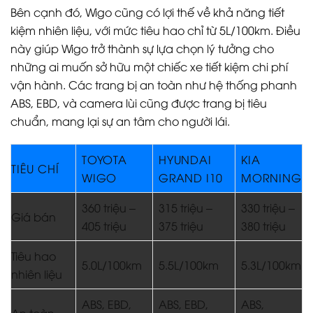
Bên cạnh đó, Wigo cũng có lợi thế về khả năng tiết
kiệm nhiên liệu, với mức tiêu hao chỉ từ 5L/100km. Điều
này giúp Wigo trở thành sự lựa chọn lý tưởng cho
những ai muốn sở hữu một chiếc xe tiết kiệm chi phí
vận hành. Các trang bị an toàn như hệ thống phanh
ABS, EBD, và camera lùi cũng được trang bị tiêu
chuẩn, mang lại sự an tâm cho người lái.
TOYOTA
HYUNDAI
KIA
TIÊU CHÍ
WIGO
GRAND I10
MORNING
360 triệu –
315 triệu –
330 triệu –
Giá bán
405 triệu
375 triệu
380 triệu
Tiêu hao
5.0L/100km
5.5L/100km
5.3L/100km
nhiên liệu
ABS, EBD,
ABS, EBD,
ABS,