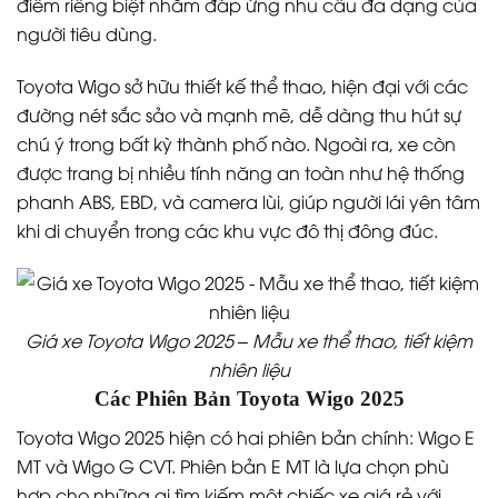
điểm riêng biệt nhằm đáp ứng nhu cầu đa dạng của
người tiêu dùng.
Toyota Wigo sở hữu thiết kế thể thao, hiện đại với các
đường nét sắc sảo và mạnh mẽ, dễ dàng thu hút sự
chú ý trong bất kỳ thành phố nào. Ngoài ra, xe còn
được trang bị nhiều tính năng an toàn như hệ thống
phanh ABS, EBD, và camera lùi, giúp người lái yên tâm
khi di chuyển trong các khu vực đô thị đông đúc.
Giá xe Toyota Wigo 2025 – Mẫu xe thể thao, tiết kiệm
nhiên liệu
Các Phiên Bản Toyota Wigo 2025
Toyota Wigo 2025 hiện có hai phiên bản chính: Wigo E
MT và Wigo G CVT. Phiên bản E MT là lựa chọn phù
hợp cho những ai tìm kiếm một chiếc xe giá rẻ với