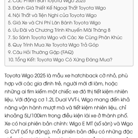
Các Phiên Bản Toyota Wigo 2025
Đánh Giá Thiết Kế Ngoại Thất Toyota Wigo
Nội Thất và Tiện Nghi của Toyota Wigo
Giá Xe và Chi Phí Lăn Bánh Toyota Wigo
Ưu Đãi và Chương Trình Khuyến Mãi Tháng 8
So Sánh Toyota Wigo với Các Xe Cùng Phân Khúc
Quy Trình Mua Xe Toyota Wigo Trả Góp
Câu Hỏi Thường Gặp (FAQ)
Tổng Kết: Toyota Wigo Có Xứng Đáng Mua?
Toyota Wigo 2025 là mẫu xe hatchback cỡ nhỏ, phù
hợp với các gia đình trẻ, người mới đi làm, hoặc
những ai tìm kiếm một chiếc xe đô thị tiết kiệm nhiên
liệu. Với động cơ 1.2L Dual VVT-i, Wigo mang đến khả
năng vận hành mượt mà và tiết kiệm nhiên liệu, chỉ
khoảng 5L/100km trong điều kiện lái xe ở thành phố.
Xe có hai phiên bản chính: Wigo E MT (số sàn) và Wigo
G CVT (số tự động), mỗi phiên bản đều có những đặc