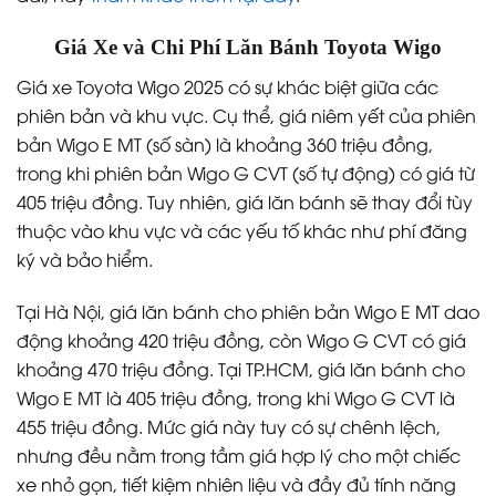
Giá Xe và Chi Phí Lăn Bánh Toyota Wigo
Giá xe Toyota Wigo 2025 có sự khác biệt giữa các
phiên bản và khu vực. Cụ thể, giá niêm yết của phiên
bản Wigo E MT (số sàn) là khoảng 360 triệu đồng,
trong khi phiên bản Wigo G CVT (số tự động) có giá từ
405 triệu đồng. Tuy nhiên, giá lăn bánh sẽ thay đổi tùy
thuộc vào khu vực và các yếu tố khác như phí đăng
ký và bảo hiểm.
Tại Hà Nội, giá lăn bánh cho phiên bản Wigo E MT dao
động khoảng 420 triệu đồng, còn Wigo G CVT có giá
khoảng 470 triệu đồng. Tại TP.HCM, giá lăn bánh cho
Wigo E MT là 405 triệu đồng, trong khi Wigo G CVT là
455 triệu đồng. Mức giá này tuy có sự chênh lệch,
nhưng đều nằm trong tầm giá hợp lý cho một chiếc
xe nhỏ gọn, tiết kiệm nhiên liệu và đầy đủ tính năng