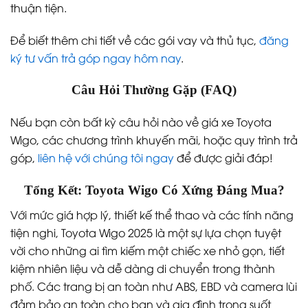
thuận tiện.
Để biết thêm chi tiết về các gói vay và thủ tục,
đăng
ký tư vấn trả góp ngay hôm nay
.
Câu Hỏi Thường Gặp (FAQ)
Nếu bạn còn bất kỳ câu hỏi nào về giá xe Toyota
Wigo, các chương trình khuyến mãi, hoặc quy trình trả
góp,
liên hệ với chúng tôi ngay
để được giải đáp!
Tổng Kết: Toyota Wigo Có Xứng Đáng Mua?
Với mức giá hợp lý, thiết kế thể thao và các tính năng
tiện nghi, Toyota Wigo 2025 là một sự lựa chọn tuyệt
vời cho những ai tìm kiếm một chiếc xe nhỏ gọn, tiết
kiệm nhiên liệu và dễ dàng di chuyển trong thành
phố. Các trang bị an toàn như ABS, EBD và camera lùi
đảm bảo an toàn cho bạn và gia đình trong suốt