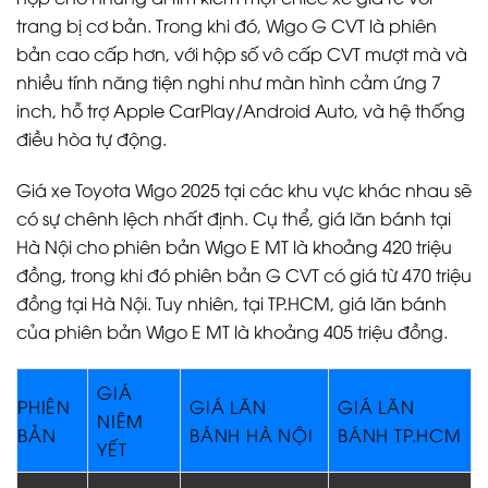
trang bị cơ bản. Trong khi đó, Wigo G CVT là phiên
bản cao cấp hơn, với hộp số vô cấp CVT mượt mà và
nhiều tính năng tiện nghi như màn hình cảm ứng 7
inch, hỗ trợ Apple CarPlay/Android Auto, và hệ thống
điều hòa tự động.
Giá xe Toyota Wigo 2025 tại các khu vực khác nhau sẽ
có sự chênh lệch nhất định. Cụ thể, giá lăn bánh tại
Hà Nội cho phiên bản Wigo E MT là khoảng 420 triệu
đồng, trong khi đó phiên bản G CVT có giá từ 470 triệu
đồng tại Hà Nội. Tuy nhiên, tại TP.HCM, giá lăn bánh
của phiên bản Wigo E MT là khoảng 405 triệu đồng.
GIÁ
PHIÊN
GIÁ LĂN
GIÁ LĂN
NIÊM
BẢN
BÁNH HÀ NỘI
BÁNH TP.HCM
YẾT