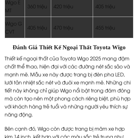
Wigo E
360 triệu
420 triệu
405 triệu
MT
Wigo G
405 triệu
470 triệu
455 triệu
CVT
Đánh Giá Thiết Kế Ngoại Thất Toyota Wigo
Thiết kế ngoại thất của Toyota Wigo 2025 mang đậm
chất thể thao, hiện đại với các đường nét sắc sảo và
mạnh mẽ. Mẫu xe này được trang bị đèn pha LED,
lưới tản nhiệt sắc nét và đuôi xe mạnh mẽ. Những chi
tiết này không chỉ giúp Wigo nổi bật trong đám đông
mà còn tạo nên một phong cách riêng biệt, phù hợp
với khách hàng trẻ tuổi và những người yêu thích sự
năng động.
Bên cạnh đó, Wigo còn được trang bị mâm xe hợp
kim 14 inch, kết hợp với các màu sắc trẻ trung như