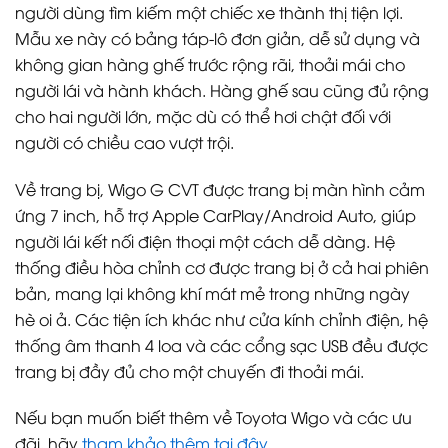
người dùng tìm kiếm một chiếc xe thành thị tiện lợi.
Mẫu xe này có bảng táp-lô đơn giản, dễ sử dụng và
không gian hàng ghế trước rộng rãi, thoải mái cho
người lái và hành khách. Hàng ghế sau cũng đủ rộng
cho hai người lớn, mặc dù có thể hơi chật đối với
người có chiều cao vượt trội.
Về trang bị, Wigo G CVT được trang bị màn hình cảm
ứng 7 inch, hỗ trợ Apple CarPlay/Android Auto, giúp
người lái kết nối điện thoại một cách dễ dàng. Hệ
thống điều hòa chỉnh cơ được trang bị ở cả hai phiên
bản, mang lại không khí mát mẻ trong những ngày
hè oi ả. Các tiện ích khác như cửa kính chỉnh điện, hệ
thống âm thanh 4 loa và các cổng sạc USB đều được
trang bị đầy đủ cho một chuyến đi thoải mái.
Nếu bạn muốn biết thêm về Toyota Wigo và các ưu
đãi, hãy
tham khảo thêm tại đây
.